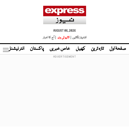
AUGUST 06, 2026
اشتہار لگائیں |
لائیو ٹی وی
| آج کا اخبار
صفحۂ اول
تازہ ترین
کھیل
خاص خبریں
پاکستان
انٹر نیشنل
ٹا