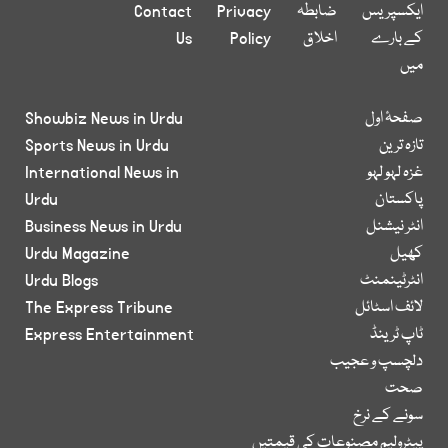
ایکسپریس
ضابطہ
Privacy
Contact
کے بارے
اخلاق
Policy
Us
میں
صفحۂ اول
Showbiz News in Urdu
تازہ ترین
Sports News in Urdu
غزہ لہو لہو
International News in
پاکستان
Urdu
انٹر نیشنل
Business News in Urdu
کھیل
Urdu Magazine
انٹرٹینمنٹ
Urdu Blogs
لائف اسٹائل
The Express Tribune
ٹاپ ٹرینڈ
Express Entertainment
دلچسپ و عجیب
صحت
سونے کے نرخ
پیٹرولیم مصنوعات کی قیمتیں