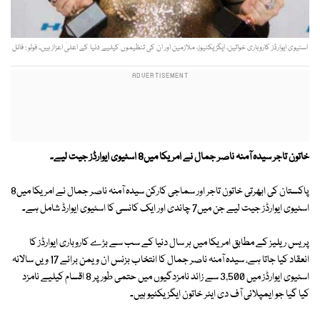
اسٹیوی ایوارڈز کاروباری خواتین، ایگزیکٹیوز، ملازمین اور ان کی تنظیموں کیلیے دنیا کے اعلیٰ اعزاز ہیں۔ فوٹو : فائل
خاتون تاجر سیدہ آمنہ ناصر جمال نے امریکا میں8 اسٹیوی ایوارڈز جیت لیے۔
پاکستان کی ابھرتی خاتون تاجر اور سماجی کارکن سیدہ آمنہ ناصر جمال نے امریکا میں8
اسٹیوی ایوارڈز جیت لیے جن میں7 چاندی اور ایک کانسی کا اسٹیوی ایوارڈ شامل ہے۔
پریس ریلیز کے مطابق امریکا میں ہر سال دنیا کے سب سے بڑے کاروباری ایوارڈز کا
انعقاد کیا جاتا ہے، سیدہ آمنہ ناصر جمال کا انتخاب بزنس ان ویمن برائے 17 ویں سالانہ
اسٹیوی ایوارڈز میں 3,500 سے زائد نامزدگیوں میں حتمی طور پر 8 اقسام کیلیے نامزد
کیا گیا جو ایمپلائی آف دی ایئر خاتون ایگزیکٹیو ہیں۔