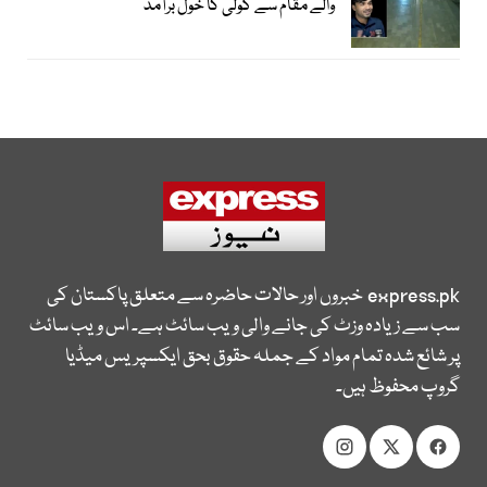
والے مقام سے گولی کا خول برآمد
express.pk
خبروں اور حالات حاضرہ سے متعلق پاکستان کی
سب سے زیادہ وزٹ کی جانے والی ویب سائٹ ہے۔ اس ویب سائٹ
پر شائع شدہ تمام مواد کے جملہ حقوق بحق ایکسپریس میڈیا
گروپ محفوظ ہیں۔