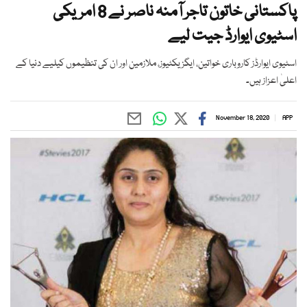
پاکستانی خاتون تاجر آمنہ ناصر نے 8 امریکی
اسٹیوی ایوارڈ جیت لیے
اسٹیوی ایوارڈز کاروباری خواتین، ایگزیکٹیوز، ملازمین اور ان کی تنظیموں کیلیے دنیا کے
اعلیٰ اعزاز ہیں۔
November 18, 2020
APP