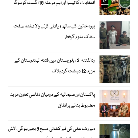
انتخابات کا تیسرا اور اہم مرحلہ 10 اگست کو ہوگا
بیوہ خاتون کے ساتھ زیادتی کرنے والا درندہ صفت
سفاک ملزم گرفتار
ردالفتنہ-3 : بلوچستان میں فتنہ الہندوستان کے
مزید 12 دہشت گرد ہلاک
پاکستان اور صومالیہ کے درمیان دفاعی تعاون مزید
مضبوط بنانے پر اتفاق
میر رضا علی کی قبر کشائی صبح 9 بجے ہوگی، لاش