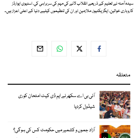
سیدہ آمنہ نے تعلیم کے ذریعے انقلاب لانے کی مہم کی سربراہی کی، اسٹیوی ایوارڈز
کاروباری خواتین، ایگزیکٹیوز، ملازمین اور ان کی تنظیموں کیلیے دنیا کے اعلیٰ اعزاز ہیں۔
متعلقہ
آئی بی اے سکھر نے ایم ڈی کیٹ امتحان کو ری
شیڈول کردیا
آزاد جموں و کشمیر میں حکومت کس کی ہوگی؟