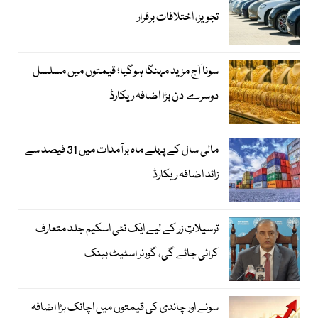
تجویز، اختلافات برقرار
سونا آج مزید مہنگا ہوگیا؛ قیمتوں میں مسلسل
دوسرے دن بڑا اضافہ ریکارڈ
مالی سال کے پہلے ماہ برآمدات میں 31 فیصد سے
زائد اضافہ ریکارڈ
ترسیلاتِ زر کے لیے ایک نئی اسکیم جلد متعارف
کرائی جائے گی، گورنر اسٹیٹ بینک
سونے اور چاندی کی قیمتوں میں اچانک بڑا اضافہ