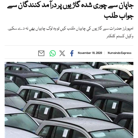
جاپان سے چوری شدہ گاڑیوں پر درآمد کنندگان سے
جواب طلب
امپورٹرز حضرات سے گاڑیوں کی چابیاں طلب کیں تو وہ لوگ چابیاں بھی نہ دے سکے،
وکیل کسٹم کلکٹر
November 18, 2020
Numainda Express