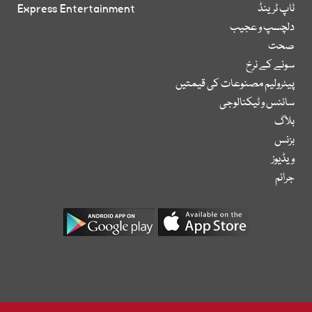
ٹاپ ٹرینڈ
Express Entertainment
دلچسپ و عجیب
صحت
سونے کے نرخ
پیٹرولیم مصنوعات کی قیمتیں
سائنس و ٹیکنالوجی
بلاگ
بزنس
ویڈیوز
جرائم