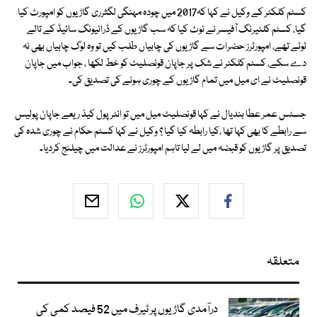
کسٹم کلکٹر کے وکیل نے کہا کہ2017 میں چودہ مہنگی لگثرری گاڑیوں کو امپورٹ کیا
گیا، کسٹم کلئیرنگ آفیسر نے نوٹ کیا کہ سب گاڑیوں کے ڈرائیونگ سائیڈ کے تالے
ٹوٹے تھے، امپورٹرز حضرات سے گاڑیوں کی چابیاں طلب کیں تو وہ لوگ چابیاں بھی نہ
دے سکے، کسٹم کلکٹر نے شک پر جاپان قونصلیٹ کو خط لکھا ، جواب میں جاپان
قونصلیٹ نے ای میل میں تمام گاڑیوں کے چوری ہونے کی تصدیق کی۔
جسٹس عمر عطا بندیال نے کہا قونصلیٹ میل میں تو انٹرپول کیذ ریعے جاپان پولیس
سے رابطے کا بھی کہا تھا ،کیا رابطہ کیا گیا ؟ وکیل نے کہا کسٹم حکام نے چوری شدہ کی
تصدیق پر گاڑیوں کو قبضہ میں لے لیا تاہم امپورٹرز نے عدالت میں چیلنج کردیا۔
متعلقہ
درآمدی گاڑیوں پر ٹیرف میں 52 فیصد کمی کی