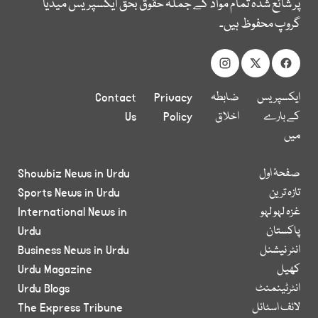
پر شائع شدہ تمام مواد کے جملہ حقوق بحق ایکسپریس میڈیا
گروپ محفوظ ہیں۔
ایکسپریس
ضابطہ
Privacy
Contact
کے بارے
اخلاق
Policy
Us
میں
صفحۂ اول
Showbiz News in Urdu
تازہ ترین
Sports News in Urdu
غزہ لہو لہو
International News in
پاکستان
Urdu
انٹر نیشنل
Business News in Urdu
کھیل
Urdu Magazine
انٹرٹینمنٹ
Urdu Blogs
لائف اسٹائل
The Express Tribune