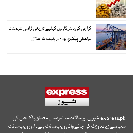
کراچی کی بندرگاہوں کیلیے تاریخی ٹرانس شپمنٹ
مراعاتی پیکیج، بڑے ریلیف کا اعلان
express.pk
خبروں اور حالات حاضرہ سے متعلق پاکستان کی
سب سے زیادہ وزٹ کی جانے والی ویب سائٹ ہے۔ اس ویب سائٹ