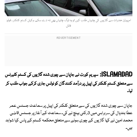
امپورٹرز حضرات سے گاڑیوں کی چابیاں طلب کیں تو وہ لوگ چابیاں بھی نہ دے سکے، وکیل کسٹم کلکٹر ۔ فوٹو:
فائل
ISLAMABAD:
سپریم کورٹ نے جاپان سے چوری شدہ گاڑیوں کی کسٹم کلیرنس
سے متعلق کسٹم کلکٹر کی اپیل پر درآمد کنندگان کو نوٹس جاری کرکے جواب طلب کر
لیا۔
جاپان سے چوری شدہ گاڑیوں کی سے متعلق کلکٹر کی اپیل پر سماعت جسٹس عمر
عطا بندیال کی سربراہی میں 3رکنی بینچ نے کی۔ سماعت کے آغاز پر جسٹس قاضی
محمد امین نے کہا گاڑیوں کے چوری ہونے سے متعلق محکمہ کسٹم کے پاس کیا شواہد
ہیں۔