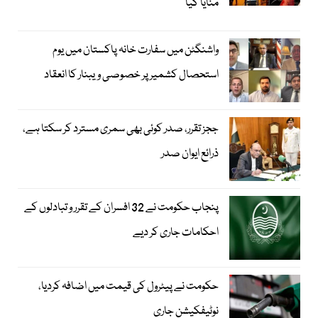
منایا گیا
واشنگٹن میں سفارت خانہ پاکستان میں یوم
استحصال کشمیر پر خصوصی ویبنار کا انعقاد
ججز تقرر، صدر کوئی بھی سمری مسترد کر سکتا ہے،
ذرائع ایوان صدر
پنجاب حکومت نے 32 افسران کے تقرر و تبادلوں کے
احکامات جاری کر دیے
حکومت نے پیٹرول کی قیمت میں اضافہ کردیا،
نوٹیفکیشن جاری