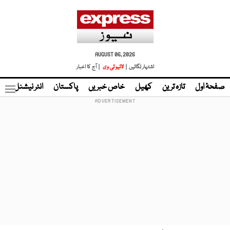
AUGUST 06, 2026
اشتہار لگائیں |
لائیو ٹی وی
| آج کا اخبار
صفحۂ اول
تازہ ترین
کھیل
خاص خبریں
پاکستان
انٹر نیشنل
ٹا