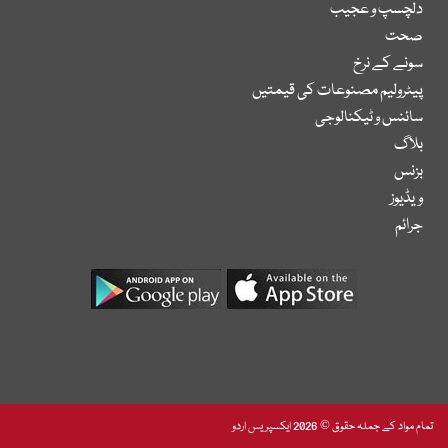
دلچسپ و عجیب
صحت
سونے کے نرخ
پیٹرولیم مصنوعات کی قیمتیں
سائنس و ٹیکنالوجی
بلاگ
بزنس
ویڈیوز
جرائم
تمام مواد کے جملہ حقوق © 2026 ایکسپریس اردو