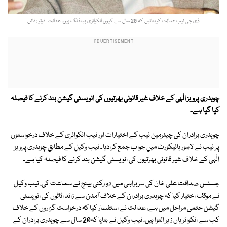
ڈی جی نیب عدالت کو بتائیں کہ 20 سال سے کیوں انکوائری پینڈنگ ہیں، عدالت۔ فوٹو : فائل
چوہدری پرویز الٰہی کے خلاف غیر قانونی بھرتیوں کی انویسٹی گیشن بند کرنے کا فیصلہ
کیا گیا ہے۔
چوہدری برادران کی چیئرمین نیب کے اختیارات اور نیب انکوائری کے خلاف درخواستوں
پر نیب نے لاہور ہائیکورٹ میں جواب جمع کرادیا۔ نیب وکیل کے مطابق چوہدری پرویز
الٰہی کے خلاف غیر قانونی بھرتیوں کی انویسٹی گیشن بند کرنے کا فیصلہ کیا ہے۔
جسٹس صداقت علی خان کی سربراہی میں دو رکنی بینچ نے سماعت کی، نیب وکیل
نے موقف اختیار کیا کہ چوہدری برادران کے خلاف آمدن سے زائد اثاثوں کی انویسٹی
گیشن حتمی مراحل میں ہے، عدالت نے استفسار کیا کہ درخواست گزاروں کے خلاف
کب سے انکوائریاں زیر التوا ہیں، نیب وکیل نے بتایا کہ20 سال سے چوہدری برادران کے