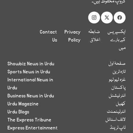
گروپ محفوظ ہیں۔
ایکسپریس
ضابطہ
Privacy
Contact
کے بارے
اخلاق
Policy
Us
میں
صفحۂ اول
Showbiz News in Urdu
تازہ ترین
Sports News in Urdu
غزہ لہو لہو
International News in
پاکستان
Urdu
انٹر نیشنل
Business News in Urdu
کھیل
Urdu Magazine
انٹرٹینمنٹ
Urdu Blogs
لائف اسٹائل
The Express Tribune
ٹاپ ٹرینڈ
Express Entertainment