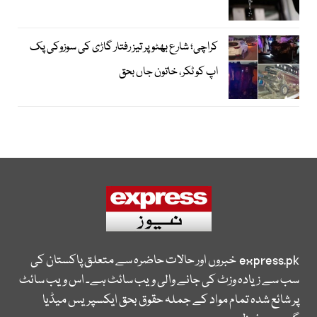
کراچی؛ شارع بھٹو پر تیز رفتار گاڑی کی سوزوکی پک
اپ کو ٹکر، خاتون جاں بحق
express.pk
خبروں اور حالات حاضرہ سے متعلق پاکستان کی
سب سے زیادہ وزٹ کی جانے والی ویب سائٹ ہے۔ اس ویب سائٹ
پر شائع شدہ تمام مواد کے جملہ حقوق بحق ایکسپریس میڈیا