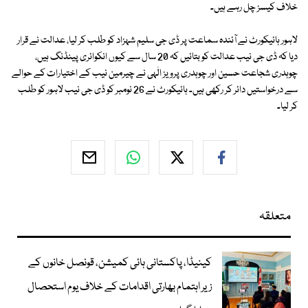
خلاف کیسز چل رہے ہیں۔
لاہور ہائیکورٹ نے آئندہ سماعت پر ڈی جی سلیم شہزاد کو طلب کر لیا، عدالت نے قرار
دیا کہ ڈی جی نیب عدالت کو بتائیں کہ 20 سال سے کیوں انکوائری پینڈنگ ہیں،
چوہدری شجاعت حسین اور چوہدری پرویز الٰہی نے چیرمین نیب کے اختیارات کے حوالے
سے درخواستیں دائر کر رکھی ہیں۔ ہائیکورٹ نے 26 نومبر کو ڈی جی نیب لاہور کو طلب
کر لیا۔
متعلقہ
کینیڈا، پاکستانی ہائی کمیشن، قونصل خانوں کے
زیر اہتمام بھارتی اقدامات کے خلاف یوم استحصال