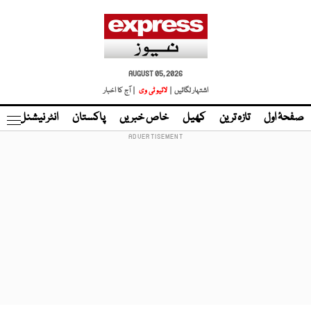
AUGUST 05, 2026
اشتہار لگائیں |
لائیو ٹی وی
| آج کا اخبار
صفحۂ اول
تازہ ترین
کھیل
خاص خبریں
پاکستان
انٹر نیشنل
ٹا