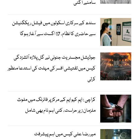
سامنے آگئی
سندھ کے سرکاری اسکولوں میں فیشل ریکگنیشن
سے حاضری کا نظام، 17 اگست سے آغاز ہوگا
جوڈیشل مجسٹریٹ جنونی نے گل پلازہ آتشزدگی
کیس میں تفتیشی افسر کی مہلت کی استدعا منظور
کرلی
کراچی : ایم کیو ایم کے مرکز پر فائرنگ میں ملوث
ملزمان زیر حراست، کئی اہم نام بھی شامل
میر رضا علی کیس میں اہم پیشرفت