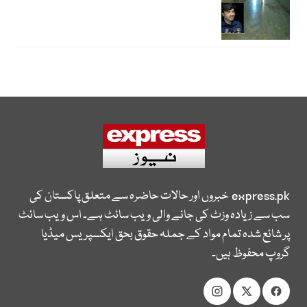
express.pk
خبروں اور حالات حاضرہ سے متعلق پاکستان کی
سب سے زیادہ وزٹ کی جانے والی ویب سائٹ ہے۔ اس ویب سائٹ
پر شائع شدہ تمام مواد کے جملہ حقوق بحق ایکسپریس میڈیا
گروپ محفوظ ہیں۔