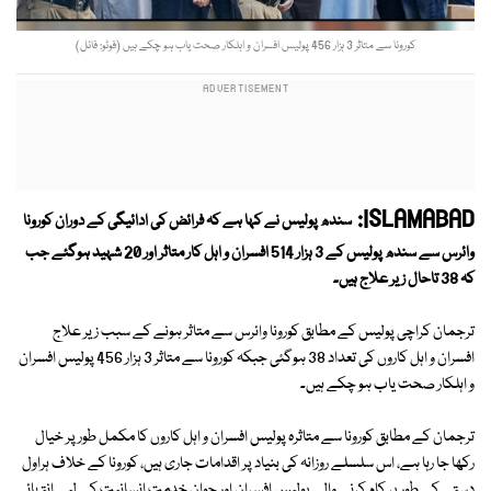
کورونا سے متاثر 3 ہزار 456 پولیس افسران و اہلکار صحت یاب ہو چکے ہیں (فوٹو: فائل)
ISLAMABAD:
سندھ پولیس نے کہا ہے کہ فرائض کی ادائیگی کے دوران کورونا
وائرس سے سندھ پولیس کے 3 ہزار 514 افسران و اہل کار متاثر اور 20 شہید ہوگئے جب
کہ 38 تاحال زیر علاج ہیں۔
ترجمان کراچی پولیس کے مطابق کورونا وائرس سے متاثر ہونے کے سبب زیر علاج
افسران و اہل کاروں کی تعداد 38 ہوگئی جبکہ کورونا سے متاثر 3 ہزار 456 پولیس افسران
و اہلکار صحت یاب ہو چکے ہیں۔
ترجمان کے مطابق کورونا سے متاثرہ پولیس افسران و اہل کاروں کا مکمل طور پر خیال
رکھا جا رہا ہے، اس سلسلے روزانہ کی بنیاد پر اقدامات جاری ہیں، کورونا کے خلاف ہراول
دستے کے طور پر کام کرنے والے پولیس افسران اور جوان خدمت انسانیت کے لیے انتہائی