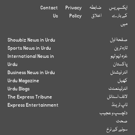
ایکسپریس
ضابطہ
Privacy
Contact
کے بارے
اخلاق
Policy
Us
میں
صفحۂ اول
Showbiz News in Urdu
تازہ ترین
Sports News in Urdu
غزہ لہو لہو
International News in
پاکستان
Urdu
انٹر نیشنل
Business News in Urdu
کھیل
Urdu Magazine
انٹرٹینمنٹ
Urdu Blogs
لائف اسٹائل
The Express Tribune
ٹاپ ٹرینڈ
Express Entertainment
دلچسپ و عجیب
صحت
سونے کے نرخ