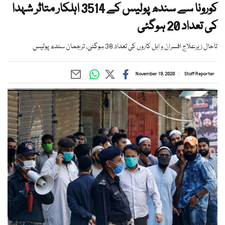
کورونا سے سندھ پولیس کے 3514 اہلکار متاثر شہدا
کی تعداد 20 ہوگئی
تاحال زیرعلاج افسران و اہل کاروں کی تعداد 38 ہوگئی، ترجمان سندھ پولیس
November 19, 2020
Staff Reporter