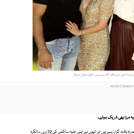
راہ دبئی میں وقت گزار رہے ہیں - فوٹو: سوشل میڈیا
یہ مرزا بھی شریک ہوئے۔
بھارتی ٹیم کے سابق کپتان آئی پی ایل میں شرکت کے بعد دبئی میں فیملی کے ہمراہ وقت گزار رہے ہیں اور انہوں نے اپنی اہلیہ ساکشی کی 32 ویں سالگرہ