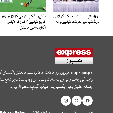
60 سال سے زائد عمر کے کھلاڑی
ہاکی ورلڈکپ: قومی کھلاڑیوں اور
ورلڈکپ میں شرکت کیلیے روانہ
کوچز کیلیے 2 کروڑ کا الاؤنس
اکاؤنٹ میں منتقل
express.pk
خبروں اور حالات حاضرہ سے متعلق پاکستان 
وزٹ کی جانے والی ویب سائٹ ہے۔ اس ویب سائٹ پر شائع شدہ
جملہ حقوق بحق ایکسپریس میڈیا گروپ محفوظ ہیں۔