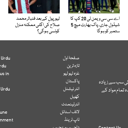
اے سی سی ویمن ٹی 20 کپ کا
لیور پول کے بعد فٹبالر محمد
شیڈول جاری، پاک بھارت میچ 5
صلاح کی اگلی ممکنہ منزل
ستمبر کو ہوگا
کونسی ہوگی؟
صفحۂ اول
 Urdu
تازہ ترین
rdu
غزہ لہو لہو
ws in
پاکستان
کی سب سے زیادہ
انٹر نیشنل
 Urdu
 تمام مواد کے
کھیل
انٹرٹینمنٹ
لائف اسٹائل
bune
ٹاپ ٹرینڈ
inment
دلچسپ و عجیب