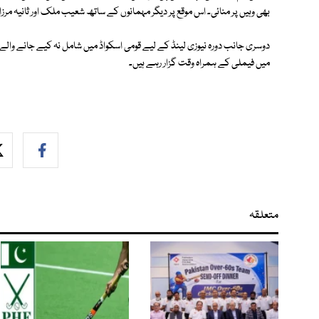
بھی وہیں پر منائی۔ اس موقع پر دیگر مہمانوں کے ساتھ شعیب ملک اور ثانیہ مرز
دوسری جانب دورہ نیوزی لینڈ کے لیے قومی اسکواڈ میں شامل نہ کیے جانے والے
میں فیملی کے ہمراہ وقت گزار رہے ہیں۔
متعلقہ