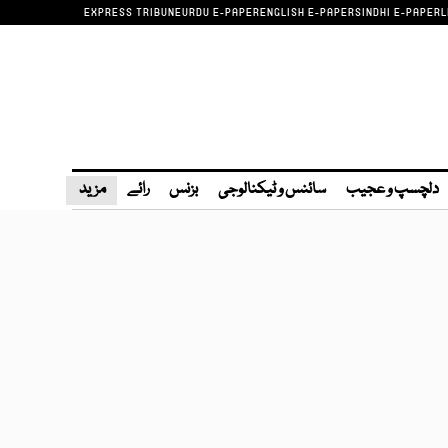
EXPRESS TRIBUNE
URDU E-PAPER
ENGLISH E-PAPER
SINDHI E-PAPER
L
دلچسپ و عجیب
سائنس و ٹیکنالوجی
بزنس
رائے
مزید