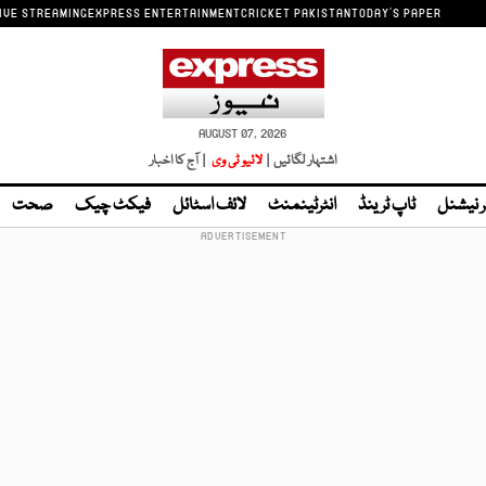
IVE STREAMING
EXPRESS ENTERTAINMENT
CRICKET PAKISTAN
TODAY'S PAPER
AUGUST 07, 2026
اشتہار لگائیں |
لائیو ٹی وی
| آج کا اخبار
ر نیشنل
ٹاپ ٹرینڈ
انٹرٹینمنٹ
لائف اسٹائل
فیکٹ چیک
صحت