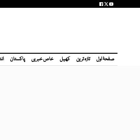
صفحۂ اول
تازہ ترین
کھیل
خاص خبریں
پاکستان
انٹ