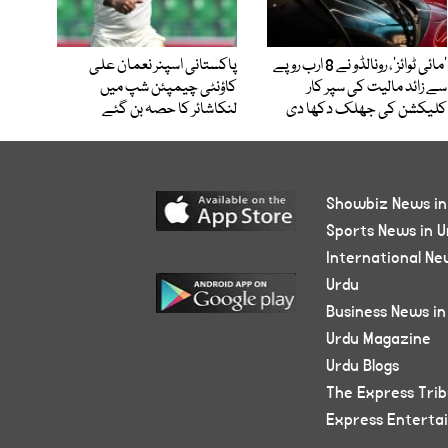
’مائی ٹوائز‘، رونالڈو نے 8 ارب روپے
پاکستانی اسپنر نعمان علی
سے زائد مالیت کی سپر کار
کاؤنٹی چیمپئن شپ میں
کلیکشن کی جھلک دکھا دی
لنکاشائر کا حصہ بن گئے
Showbiz News in
Sports News in U
International Ne
Urdu
Business News in
Urdu Magazine
Urdu Blogs
The Express Tri
Express Enterta