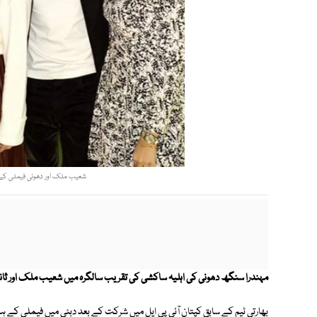
شعیب ملک اور دھونی فیملی کے ہم
مہندرا سنگھ دھونی کی اہلیہ ساکشی کی تقریب سالگرہ میں شعیب ملک اور ثان