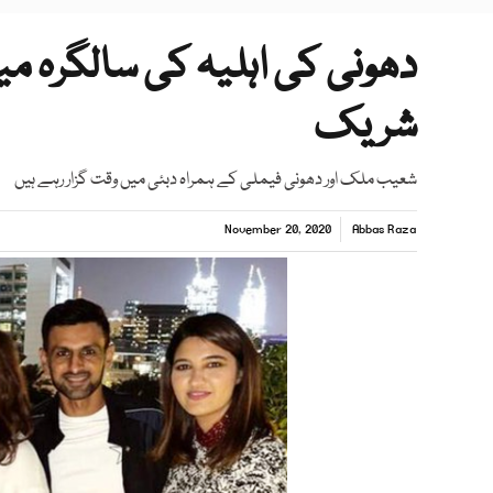
دھونی کی اہلیہ کی سالگرہ می
شریک
شعیب ملک اور دھونی فیملی کے ہمراہ دبئی میں وقت گزار رہے ہیں
November 20, 2020
Abbas Raza