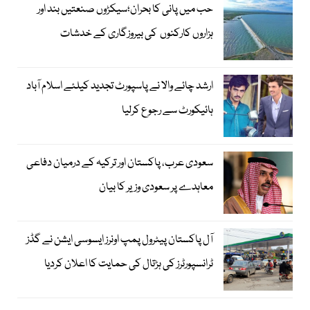
حب میں پانی کا بحران؛سیکڑوں صنعتیں بند اور
ہزاروں کارکنوں کی بیروزگاری کے خدشات
ارشد چائے والا نے پاسپورٹ تجدید کیلئے اسلام آباد
ہائیکورٹ سے رجوع کرلیا
سعودی عرب، پاکستان اور ترکیہ کے درمیان دفاعی
معاہدے پر سعودی وزیر کا بیان
آل پاکستان پیٹرول پمپ اونرز ایسوسی ایشن نے گڈز
ٹرانسپورٹرز کی ہڑتال کی حمایت کا اعلان کردیا