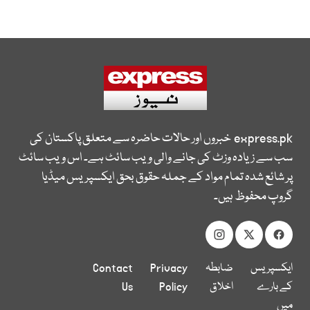
express.pk
خبروں اور حالات حاضرہ سے متعلق پاکستان کی
سب سے زیادہ وزٹ کی جانے والی ویب سائٹ ہے۔ اس ویب سائٹ
پر شائع شدہ تمام مواد کے جملہ حقوق بحق ایکسپریس میڈیا
گروپ محفوظ ہیں۔
ایکسپریس
ضابطہ
Privacy
Contact
کے بارے
اخلاق
Policy
Us
میں