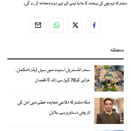
مشترکہ ٹیم بچی کی صحت کا جائزہ لینے کے لیے دوبارہ معائنہ کرے گی۔
متعلقہ
سندر انڈسٹریل اسٹیٹ میں سیل ڈیڈز نامکمل،
خزانے کو 70 کروڑ سے زائد کا نقصان
مکہ مشترکہ دفاعی معاہدہ خطے میں امن کی
تاریخی دستاویز ہے، بلاول