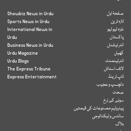
صفحۂ اول
Showbiz News in Urdu
تازہ ترین
Sports News in Urdu
غزہ لہو لہو
International News in
پاکستان
Urdu
انٹر نیشنل
Business News in Urdu
کھیل
Urdu Magazine
انٹرٹینمنٹ
Urdu Blogs
لائف اسٹائل
The Express Tribune
ٹاپ ٹرینڈ
Express Entertainment
دلچسپ و عجیب
صحت
سونے کے نرخ
پیٹرولیم مصنوعات کی قیمتیں
سائنس و ٹیکنالوجی
بلاگ