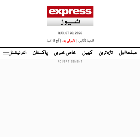
AUGUST 08, 2026
اشتہار لگائیں |
لائیو ٹی وی
| آج کا اخبار
صفحۂ اول
تازہ ترین
کھیل
خاص خبریں
پاکستان
انٹر نیشنل
ٹا