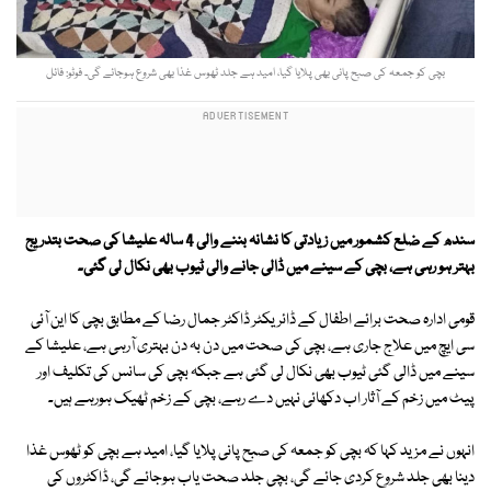
بچی کو جمعہ کی صبح پانی بھی پلایا گیا، امید ہے جلد ٹھوس غذا بھی شروع ہوجائے گی۔ فوٹو: فائل
سندھ کے ضلع کشمور میں زیادتی کا نشانہ بننے والی 4 سالہ علیشا کی صحت بتدریج
بہتر ہو رہی ہے، بچی کے سینے میں ڈالی جانے والی ٹیوب بھی نکال لی گئی۔
قومی ادارہ صحت برائے اطفال کے ڈائریکٹر ڈاکٹر جمال رضا کے مطابق بچی کا این آئی
سی ایچ میں علاج جاری ہے، بچی کی صحت میں دن بہ دن بہتری آرہی ہے، علیشا کے
سینے میں ڈالی گئی ٹیوب بھی نکال لی گئی ہے جبکہ بچی کی سانس کی تکلیف اور
پیٹ میں زخم کے آثار اب دکھائی نہیں دے رہے، بچی کے زخم ٹھیک ہورہے ہیں۔
انہوں نے مزید کہا کہ بچی کو جمعہ کی صبح پانی پلایا گیا، امید ہے بچی کو ٹھوس غذا
دینا بھی جلد شروع کردی جائے گی، بچی جلد صحت یاب ہوجائے گی، ڈاکٹروں کی