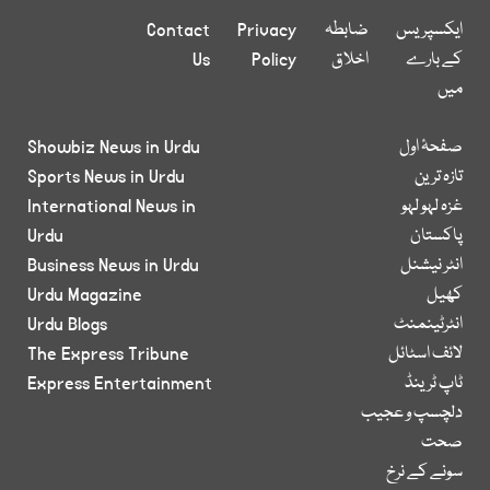
ایکسپریس
ضابطہ
Privacy
Contact
کے بارے
اخلاق
Policy
Us
میں
صفحۂ اول
Showbiz News in Urdu
تازہ ترین
Sports News in Urdu
غزہ لہو لہو
International News in
پاکستان
Urdu
انٹر نیشنل
Business News in Urdu
کھیل
Urdu Magazine
انٹرٹینمنٹ
Urdu Blogs
لائف اسٹائل
The Express Tribune
ٹاپ ٹرینڈ
Express Entertainment
دلچسپ و عجیب
صحت
سونے کے نرخ