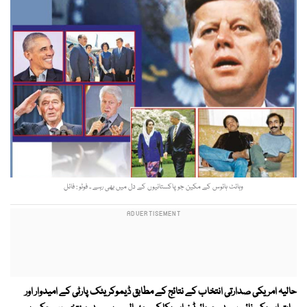
وہائٹ ہائوس کے مکین جو پاکستانیوں کے دل میں بھی رہے ۔ فوٹو : فائل
حالیہ امریکی صدارتی انتخاب کے نتائج کے مطابق ڈیموکریٹک پارٹی کے امیدوار اور