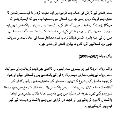
رہی اور امریکا کی طرف سے پابندیوں میں نرمی کی گئی۔
صدر کلنٹن نے کارگل کی جنگ بند کرانے میں اپنا مثبت کردار ادا کیا۔ صدر کلنٹن کا
تعلق ڈیموکریٹک پارٹی سے تھا اور پاکستان میں سمجھا جاتا ہے کہ ڈیموکریٹس کا
جھکاؤ بھارت کے مقابلے میں پاکستان کی طرف ہوتا ہے۔ اس لیے پاکستانی انہیں اپنا
ہم درد سمجھتے تھے۔ صدر کلنٹن کی اسی مقبولیت کے باعث جب گذشتہ انتخاب
میں ان کی اہلیہ ہلیری کلنٹن ڈونلڈ ٹرمپ کے مدمقابل صدارتی انتخابات میں شریک
تھیں تو پاکستانیوں کی اکثریت ہیلری کلنٹن کی حامی تھی۔
براک اوباما (2017-2009)
براک اوباما امریکا کے چوالیسویں صدر تھے۔ ان کا تعلق بھی ڈیموکریٹک پارٹی سے تھا۔
صدر اوباما نے بطور صدارتی امیدوار نام زدگی کے وقت سے ہی پاکستانی میڈیا اور عوام
کی توجہ حاصل کرنی شروع کردی تھی۔ جب ان کے متعلق یہ خبریں آئیں کہ ان کے
آباؤاجداد مسلمان تھے اس وقت سے ہی پاکستانی رائے عامہ ان کے حق میں ہم وار ہونا
شروع ہو گئی تھی۔ پھر یہ خبر میڈیا میں چلی کہ اپنے زمانۂ طالب علمی میں اوباما
پاکستان کا دورہ کر چکے ہیں اور کچھ دن کراچی میں اپنے پاکستانی دوست کے گھر
قیام بھی کرچکے ہیں۔