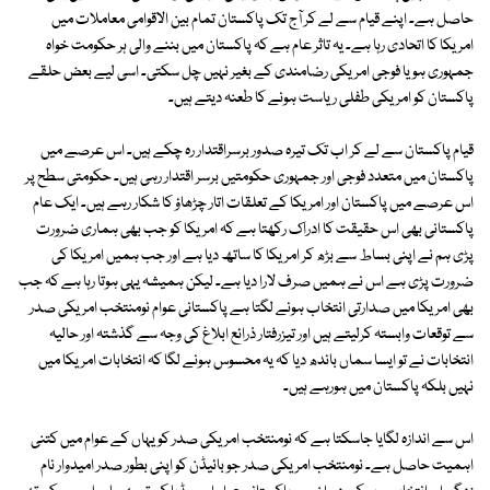
حاصل ہے۔ اپنے قیام سے لے کر آج تک پاکستان تمام بین الاقوامی معاملات میں
امریکا کا اتحادی رہا ہے۔ یہ تاثر عام ہے کہ پاکستان میں بننے والی ہر حکومت خواہ
جمہوری ہو یا فوجی امریکی رضامندی کے بغیر نہیں چل سکتی۔ اسی لیے بعض حلقے
پاکستان کو امریکی طفلی ریاست ہونے کا طعنہ دیتے ہیں۔
قیام پاکستان سے لے کر اب تک تیرہ صدور برسراقتدار رہ چکے ہیں۔ اس عرصے میں
پاکستان میں متعدد فوجی اور جمہوری حکومتیں برسر اقتدار رہی ہیں۔ حکومتی سطح پر
اس عرصے میں پاکستان اور امریکا کے تعلقات اتار چڑھاؤ کا شکار رہے ہیں۔ ایک عام
پاکستانی بھی اس حقیقت کا ادراک رکھتا ہے کہ امریکا کو جب بھی ہماری ضرورت
پڑی ہم نے اپنی بساط سے بڑھ کر امریکا کا ساتھ دیا ہے اور جب ہمیں امریکا کی
ضرورت پڑی ہے اس نے ہمیں صرف لارا دیا ہے۔ لیکن ہمیشہ یہی ہوتا رہا ہے کہ جب
بھی امریکا میں صدارتی انتخاب ہونے لگتا ہے پاکستانی عوام نومنتخب امریکی صدر
سے توقعات وابستہ کرلیتے ہیں اور تیزرفتار ذرائع ابلاغ کی وجہ سے گذشتہ اور حالیہ
انتخابات نے تو ایسا سماں باندھ دیا کہ یہ محسوس ہونے لگا کہ انتخابات امریکا میں
نہیں بلکہ پاکستان میں ہورہے ہیں۔
اس سے اندازہ لگایا جاسکتا ہے کہ نومنتخب امریکی صدر کو یہاں کے عوام میں کتنی
اہمیت حاصل ہے۔ نومنتخب امریکی صدر جو بائیڈن کو اپنی بطور صدر امیدوار نام