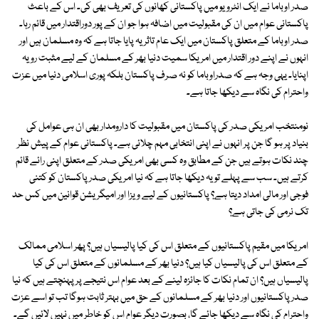
صدر اوباما نے ایک انٹرویو میں پاکستانی کھانوں کی تعریف بھی کی۔ اس کے باعث
پاکستانی عوام میں ان کی مقبولیت میں اضافہ ہوا جو ان کے پور دوراقتدار میں قائم رہا۔
صدر اوباما کے متعلق پاکستان میں ایک عام تاثر یہ پایا جاتا ہے کہ وہ مسلمان ہیں اور
انہوں نے اپنے دور اقتدار میں امریکا سمیت دنیا بھر کے مسلمان کے لیے مثبت رویہ
اپنایا۔ یہی وجہ ہے کہ صدراوباما کو نہ صرف پاکستان بلکہ پوری اسلامی دنیا میں عزت
واحترام کی نگاہ سے دیکھا جاتا ہے۔
نومنتخب امریکی صدر کی پاکستان میں مقبولیت کا دارومدار بھی ان ہی عوامل کی
بنیاد پر ہو گا جن پر انہوں نے اپنی انتخابی مہم چلائی ہے۔ پاکستانی عوام کے پیش نظر
چند نکات ہوتے ہیں جن کے مطابق وہ کسی بھی امریکی صدر کے متعلق اپنی رائے قائم
کرتے ہیں۔ سب سے پہلے تو یہ دیکھا جاتا ہے کہ نیا امریکی صدر پاکستان کو کتنی
فوجی اور مالی امداد دیتا ہے؟ پاکستانیوں کے لیے ویزا اور امیگریشن قوانین میں کس حد
تک نرمی کی جاتی ہے؟
امریکا میں مقیم پاکستانیوں کے متعلق اس کی کیا پالیسیاں ہیں؟ پھر اسلامی ممالک
کے متعلق اس کی پالیسیاں کیا ہیں؟ دنیا بھر کے مسلمانوں کے متعلق اس کی کیا
پالیسیاں ہیں؟ ان تمام نکات کا جائزہ لینے کے بعد عوام اس نتیجے پر پہنچتے ہیں کہ نیا
صدر پاکستانیوں اور دنیا بھر کے مسلمانوں کے حق میں بہتر ثابت ہوگا تب تو اسے عزت
واحترام کی نگاہ سے دیکھا جائے گا، بصورت دیگر عوام اس کو خاطر میں نہیں لائیں گے۔