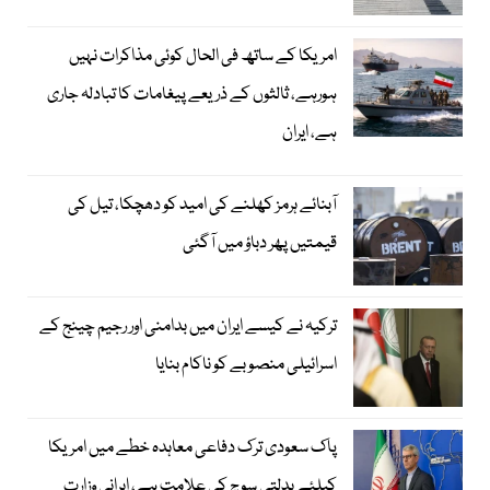
امریکا کے ساتھ فی الحال کوئی مذاکرات نہیں
ہورہے، ثالثوں کے ذریعے پیغامات کا تبادلہ جاری
ہے، ایران
آبنائے ہرمز کھلنے کی امید کو دھچکا، تیل کی
قیمتیں پھر دباؤ میں آگئی
ترکیہ نے کیسے ایران میں بدامنی اور رجیم چینج کے
اسرائیلی منصوبے کو ناکام بنایا
پاک سعودی ترک دفاعی معاہدہ خطے میں امریکا
کیلئے بدلتی سوچ کی علامت ہے، ایرانی وزارت