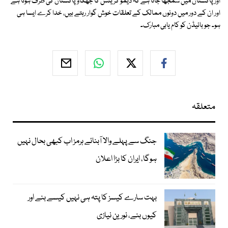
اور پاکستان میں سمجھا جاتا ہے کہ ڈیمو کریٹس کا جھکاؤ پاکستان کی طرف ہوتا ہے
اور ان کے دور میں دونوں ممالک کے تعلقات خوش گوار رہتے ہیں، خدا کرے ایسا ہی
ہو۔ جو بائیڈن کو کام یابی مبارک۔
متعلقہ
جنگ سے پہلے والا آبنائے ہرمز اب کبھی بحال نہیں
ہوگا، ایران کا بڑا اعلان
بہت سارے کیسز کا پتہ ہی نہیں کیسے بنے اور
کیوں بنے، نورین نیازی