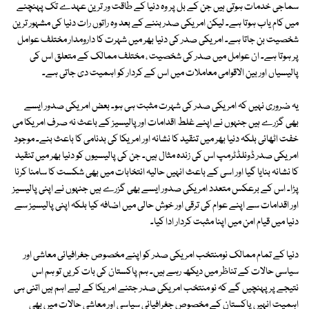
سماجی خدمات ہوتی ہیں جن کے بل پر وہ دنیا کے طاقت ور ترین عہدے تک پہنچنے
میں کام یاب ہوتا ہے۔ لیکن امریکی صدر بننے کے بعد وہ راتوں رات دنیا کی مشہور ترین
شخصیت بن جاتا ہے۔ امریکی صدر کی دنیا بھر میں شہرت کا دارومدار مختلف عوامل
پر ہوتا ہے۔ ان عوامل میں صدر کی شخصیت ، مختلف ممالک کے متعلق اس کی
پالیسیاں اور بین الاقوامی معاملات میں اس کے کردار کو اہمیت دی جاتی ہے۔
یہ ضروری نہیں کہ امریکی صدر کی شہرت مثبت ہی ہو۔ بعض امریکی صدور ایسے
بھی گزرے ہیں جنہوں نے اپنے غلط اقدامات اور پالیسیز کے باعث نہ صرف امریکا می
خفت اٹھائی بلکہ دنیا بھر میں تنقید کا نشانہ اور امریکا کی بدنامی کا باعث بنے۔ موجود
امریکی صدر ڈونلڈٹرمپ اس کی زندہ مثال ہیں۔ جن کی پالیسیوں کو دنیا بھر میں تنقید
کا نشانہ بنایا گیا اور اسی کے باعث انہیں حالیہ انتخابات میں بھی شکست کا سامنا کرنا
پڑا۔ اس کے برعکس متعدد امریکی صدور ایسے بھی گزرے ہیں جنہوں نے اپنی پالیسیز
اور اقدامات سے اپنے عوام کی ترقی اور خوش حالی میں اضافہ کیا بلکہ اپنی پالیسیز سے
دنیا میں قیام امن میں اپنا مثبت کردار ادا کیا۔
دنیا کے تمام ممالک نومنتخب امریکی صدر کو اپنے مخصوص جغرافیائی معاشی اور
سیاسی حالات کے تناظر میں دیکھ رہے ہیں۔ ہم پاکستان کی بات کریں تو ہم اس
نتیجے پر پہنچیں گے کہ نو منتخب امریکی صدر جتنے امریکا کے لیے اہم ہیں اتنی ہی
اہمیت انہیں پاکستان کے مخصوص جغرافیائی سیاسی اور معاشی حالات میں بھی