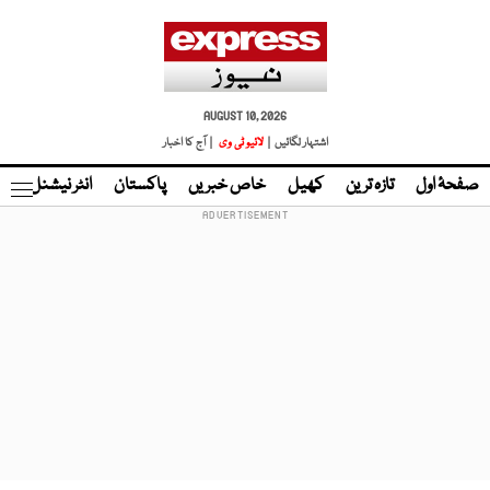
AUGUST 10, 2026
اشتہار لگائیں |
لائیو ٹی وی
| آج کا اخبار
صفحۂ اول
تازہ ترین
کھیل
خاص خبریں
پاکستان
انٹر نیشنل
ٹا