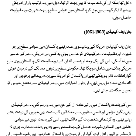
دخل تھا بلکہ ان کی شخصیت کا بھی بہت اثر تھا۔ ذیل میں ہم ترتیب وار ان امریکی
صدورکا ذکر کررہے ہیں جن کو پاکستان میں عوامی سطح پر بہت شہرت اور مقبولیت
حاصل ہوئی:
جان ایف کینیڈی (1963-1961)
جان ایف کینیڈی امریکا کے پینتیسویں صدر تھے پاکستان میں عوامی سطح پر جو
شہرت اور مقبولیت صدرکینیڈی کو حاصل ہوئی وہ کسی اور امریکی صدر کے حصے
میں نہ آسکی۔ اس کی ایک وجہ تو یہ ہے کہ ان کے دورحکومت تک پاکستان پوری طرح
امریکی بلاک میں شامل ہوچکا تھا۔ حکومتی سطح پر دونوں ممالک کے درمیان خوش
گوار تعلقات قائم ہوچکے تھے اور پاکستان کو امریکا سے بڑے پیمانے پر فوجی اور
اقتصادی امداد مل رہی تھی۔ ان دنوں اخبارات میں صدر کینیڈی سے متعلق خبروں کو
نمایاں جگہ دی جاتی تھی۔
اس کے باعث پاکستان میں رائے عامہ ان کے حق میں ہم وار ہو گئی۔ صدر کینیڈی
اپنی رنگین مزاجی اور فلمی ستاروں سے معاشقوں کے باعث بھی خبروں کی زینت بنتے
رہتے تھے۔ وہ کرشماتی شخصیت کے مالک تھے۔ اسی کے باعث انہوں نے عوامی
حلقوں میں افسانوی شہرت حاصل کی۔ بدقسمتی سے وہ اپنی مدت صدارت پوری نہ
کرسکے اور انھیں قتل کردیا گیا۔ ان کی موت پر پاکستانی عوام میں بھی غم و افسوس کی