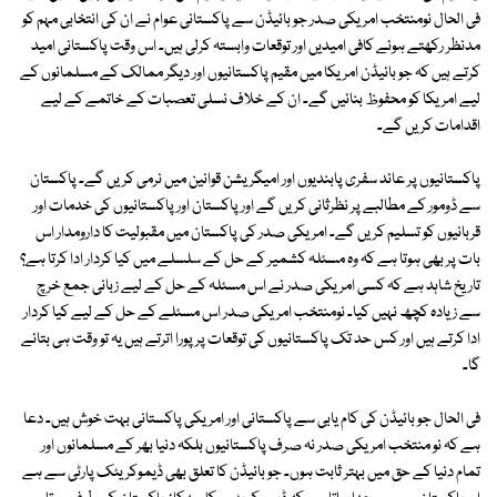
فی الحال نومنتخب امریکی صدر جو بائیڈن سے پاکستانی عوام نے ان کی انتخابی مہم کو
مدنظر رکھتے ہوئے کافی امیدیں اور توقعات وابستہ کرلی ہیں۔ اس وقت پاکستانی امید
کرتے ہیں کہ جو بائیڈن امریکا میں مقیم پاکستانیوں اور دیگر ممالک کے مسلمانوں کے
لیے امریکا کو محفوظ بنائیں گے۔ ان کے خلاف نسلی تعصبات کے خاتمے کے لیے
اقدامات کریں گے۔
پاکستانیوں پر عائد سفری پابندیوں اور امیگریشن قوانین میں نرمی کریں گے۔ پاکستان
سے ڈومور کے مطالبے پر نظرثانی کریں گے اور پاکستان اور پاکستانیوں کی خدمات اور
قربانیوں کو تسلیم کریں گے۔ امریکی صدر کی پاکستان میں مقبولیت کا دارومدار اس
بات پر بھی ہوتا ہے کہ وہ مسئلہ کشمیر کے حل کے سلسلے میں کیا کردار ادا کرتا ہے؟
تاریخ شاہد ہے کہ کسی امریکی صدر نے اس مسئلہ کے حل کے لیے زبانی جمع خرچ
سے زیادہ کچھ نہیں کیا۔ نومنتخب امریکی صدر اس مسئلے کے حل کے لیے کیا کردار
ادا کرتے ہیں اور کس حد تک پاکستانیوں کی توقعات پر پورا اترتے ہیں یہ تو وقت ہی بتائے
گا۔
فی الحال جو بائیڈن کی کام یابی سے پاکستانی اور امریکی پاکستانی بہت خوش ہیں۔ دعا
ہے کہ نو منتخب امریکی صدر نہ صرف پاکستانیوں بلکہ دنیا بھر کے مسلمانوں اور
تمام دنیا کے حق میں بہتر ثابت ہوں۔ جو بائیڈن کا تعلق بھی ڈیموکریٹک پارٹی سے ہے