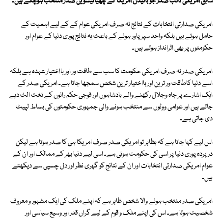
سابق امریکی نائب صدر جو بائیڈن امریکا کے چھیالیسویں صدر منتخب ہوچکے ہیں۔
امریکی صدارتی انتخابات کے نتائج نہ صرف امریکی عوام کے کے لیے اہمیت کے
حامل ہوتے ہیں بلکہ واحد سپرپاور ہونے کے باعث یہ نتائج پوری دنیا کے عوام اور
حکومتوں پر بھی اثرانداز ہوتے ہیں۔
امریکی صدر نہ صرف امریکی حکومت کا سب سے طاقت ور اور بااختیار عہدہ ہے بلکہ
اسے دنیا کاطاقت ور ترین اور بااختیار ترین شخص سمجھا جاتا ہے۔ امریکی صدر کے
ایک اشارے پر جاہ وجلال رکھنے والے بادشاہوں اور فوجی حکم رانوں کے تخت الٹ دیے
جاتے ہیں اور عوامی ووٹوں سے منتخب ہونے والی جمہوری حکومتوں کی بساط لپیٹ
دی جاتی ہے۔
اس لیے کہا جاتا ہے کہ بظاہر تو امریکی صدر صرف امریکا ہی کا صدر ہوتا ہے لیکن
درپردہ پوری دنیا پر اسی کی حکومت ہوتی ہے۔ اسی لیے دنیا بھر کے ممالک اور ان کے
عوام امریکی صدارتی انتخابات اور ان کے نتائج کو گہری نظر اور دل چسپی سے دیکھتے
ہیں۔
امریکی صدر منتخب ہونے والا شخص ظاہر ہے کہ اپنے ملک کی ایک مشہور و معروف
شخصیت ہوتا ہے۔ اس کی اپنے ملک و قوم کے لیے گراں قدر اور وسیع سیاسی اور