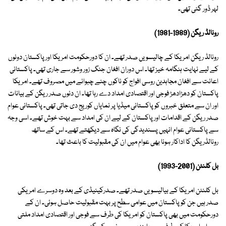
لہر ڈور گئی تھی۔
رونالڈ ریگن (1989-1981)
رونالڈ ریگن امریکا کے چالیسویں صدر تھے۔ ان کا دورحکومت امریکا اور پاکستان دونوں
کے لیے نہایت ہنگامہ خیز تھا۔ اس دوران افغان جنگ زور وشور سے جاری تھی۔ پاکستانی
اعانت سے افغان مجاہدین روسی افواج کو ناکوں چنے چبوانے میں مصروف تھے۔ امریکا
پاکستان کو دھڑادھڑ فوجی اور اقتصادی امداد دے رہا تھا۔ ان دنوں صدر ریگن کے بیانات
اور ان سے متعلق خبروں کو پاکستانی میڈیا پر نمایاں کوریج دی جاتی تھی۔ پاکستانی عوام
صدر ریگن کے اقدامات اور پاکستان کے لیے ان کی امداد سے بہت خوش تھے۔ اسی وجہ
سے پاکستانی عوام انہیں پسندیدگی کی نگاہ سے دیکھتے تھے۔ اس کے ساتھ
رونالڈریگن کا اداکار ہونا بھی عوام میں ان کی مقبولیت کا باعث تھا۔
بل کلنٹن (2001-1993)
بل کلنٹن امریکا کے بیالیسویں صدر تھے۔ صدرکینیڈی کے بعد وہ دوسرے امریکی
صدر ہیں جن کو پاکستان میں عوامی سطح پر بہت مقبولیت حاصل ہوئی۔ ان کے
دورحکومت میں بھی پاکستان کو امریکا کی طرف سے فوجی اور اقتصادی امداد ملتی