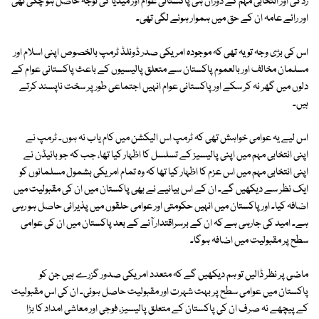
زدگی اور انتخابی مہم کے دوران ہی پاکستانی عوام اور میڈیا کی توجہ حاصل ہو چکی تھی
اور رائے عامہ ان کے حق میں ہموار ہونے لگی تھی۔
اس کی بڑی وجہ تو یہ تھی کہ موجودہ امریکی صدر ڈونلڈ ٹرمپ بالخصوص اپنی اسلام اور
مسلمان مخالف اور بالعموم پاکستان سے متعلق پالیسیوں کے باعث پاکستانی عوام کے
دلوں میں گھر نہ کر سکے اور پاکستانی عوام انہیں اجتماعی طور پر سخت ناپسند کرتے
ہیں۔
اس لیے یہ عوامی خواہش تھی کہ ٹرمپ اس الیکشن میں کام یاب نہ ہوں۔ ٹرمپ نے
اپنی انتخابی مہم میں اپنی پالیسیز کے تسلسل کا اظہار کیا تھا، جب کہ جو بائیڈن نے
اپنی انتخابی مہم میں اس عزم کا اظہار کیا تھا کہ وہ تمام امریکی بشمول مسلمانوں کو
ایک نظر سے دیکھیں گے۔ ان کے اس بیانیے نے بھی پاکستان میں ان کی مقبولیت میں
اضافہ کیا۔ اور پاکستان میں انہیں حکومتی اور عوامی حلقوں میں پذیرائی حاصل ہو رہی
ہے۔ امید کی جارہی ہے کہ ان کے برسراقتدار آنے کے بعد پاکستان میں ان کی عوامی
سطح پر مقبولیت میں اضافہ ہوگا۔
ماضی پر نظر ڈالیں تو ہم دیکھیں گے کہ متعدد امریکی صدور گزرے ہیں جن کو
پاکستان میں عوامی سطح پر بہت شہرت اور مقبولیت حاصل ہوئی۔ ان کی اس مقبولیت
کے پیچھے نہ صرف ان کی پاکستان کے متعلق پالیسیز، فوجی اور معاشی امداد کا بڑا