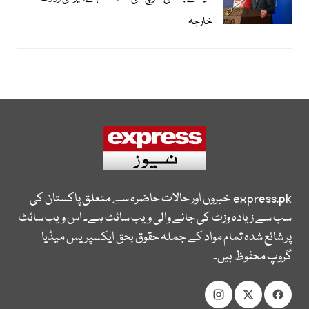
خارجہ
express.pk
خبروں اور حالات حاضرہ سے متعلق پاکستان کی
سب سے زیادہ وزٹ کی جانے والی ویب سائٹ ہے۔ اس ویب سائٹ
پر شائع شدہ تمام مواد کے جملہ حقوق بحق ایکسپریس میڈیا
گروپ محفوظ ہیں۔