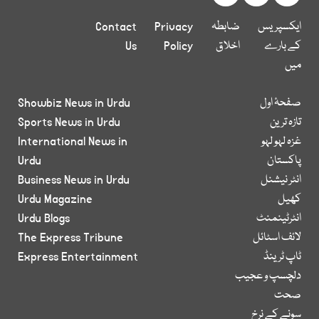
ایکسپریس
ضابطہ
Privacy
Contact
کے بارے
اخلاق
Policy
Us
میں
صفحۂ اول
Showbiz News in Urdu
تازہ ترین
Sports News in Urdu
غزہ لہو لہو
International News in
پاکستان
Urdu
انٹر نیشنل
Business News in Urdu
کھیل
Urdu Magazine
انٹرٹینمنٹ
Urdu Blogs
لائف اسٹائل
The Express Tribune
ٹاپ ٹرینڈ
Express Entertainment
دلچسپ و عجیب
صحت
سونے کے نرخ