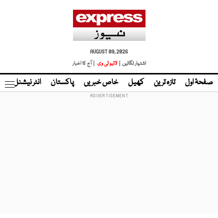
AUGUST 09, 2026
اشتہار لگائیں |
لائیو ٹی وی
| آج کا اخبار
صفحۂ اول
تازہ ترین
کھیل
خاص خبریں
پاکستان
انٹر نیشنل
ٹا