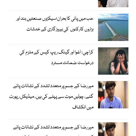
حب میں پانی کا بحران؛سیکڑوں صنعتیں بند اور
ہزاروں کارکنوں کی بیروزگاری کے خدشات
کراچی: اغوا اور گینگ ریپ کیس کے ملزم کی
درخواست ضمانت مسترد
میر رضا کے جسم پر متعدد تشدد کے نشانات پائے
گئے، چوٹیں موت سے پہلے کی ہیں، میڈیکل رپورٹ
میں انکشاف
میر رضا کے جسم پر متعدد تشدد کے نشانات پائے