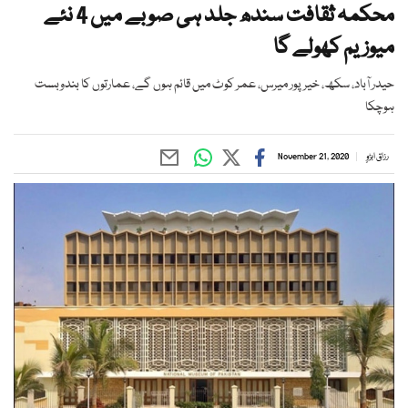
محکمہ ثقافت سندھ جلد ہی صوبے میں 4 نئے
میوزیم کھولے گا
حیدر آباد، سکھ، خیرپور میرس، عمر کوٹ میں قائم ہوں گے، عمارتوں کا بندوبست
ہوچکا
رزاق ابڑوٍ
November 21, 2020