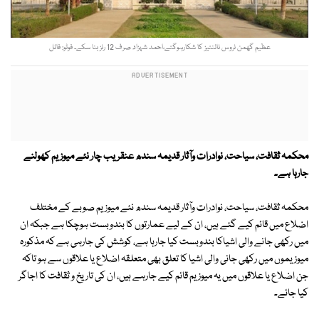
عظیم گھمن نروس نائنٹیز کا شکارہوگئے،احمد شہزاد صرف 12 رنز بنا سکے۔ فوٹو: فائل
محکمہ ثقافت، سیاحت، نوادرات وآثار قدیمہ سندھ عنقریب چار نئے میوزیم کھولنے
جارہا ہے۔
محکمہ ثقافت، سیاحت، نوادرات وآثار قدیمہ سندھ نئے میوزیم صوبے کے مختلف
اضلاع میں قائم کیے گئے ہیں، ان کے لیے عمارتوں کا بندوبست ہوچکا ہے جبکہ ان
میں رکھی جانے والی اشیاکا بندوبست کیا جارہا ہے، کوشش کی جارہی ہے کہ مذکورہ
میوزیموں میں رکھی جانی والی اشیا کا تعلق بھی متعلقہ اضلاع یا علاقوں سے ہو تاکہ
جن اضلاع یا علاقوں میں یہ میوزیم قائم کیے جارہے ہیں، ان کی تاریخ و ثقافت کا اجاگر
کیا جائے۔