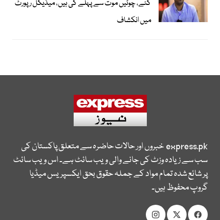
گئے، چوٹیں موت سے پہلے کی ہیں، میڈیکل رپورٹ
میں انکشاف
express.pk
خبروں اور حالات حاضرہ سے متعلق پاکستان کی
سب سے زیادہ وزٹ کی جانے والی ویب سائٹ ہے۔ اس ویب سائٹ
پر شائع شدہ تمام مواد کے جملہ حقوق بحق ایکسپریس میڈیا
گروپ محفوظ ہیں۔