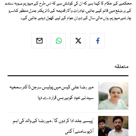
محکمے کے حکام کا کہنا ہے کہ ان کی کوشش ہے کہ اس طرح کے میوزیم صوبہ سندھ
کے ہر ضلع میں قائم کیے جائیں، نوادرات و آثار قدیمہ کے ڈائریکٹر جنرل منظور کناسرو
چار نئے میوزیم رواں مالی سال کے دوران عوام کے لیے کھول دیئے جائیں گے۔
متعلقہ
میر رضا علی کیس میں پولیس سرجن ڈاکٹر سمعیہ
سید نے خود کو بے بس قرار دے دیا
’پیسے جلد ادا کر دوں گا‘، میر رضا کے والد کی اہم
آڈیو سامنے آگئی