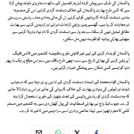
پاکستان کی طرف سے پیش کردہ ڈوزیئر تفصیل کے ساتھ دستاویزی شواہد پیش کرتا
ہے کہ کس طرح بھارت پاکستان کے خلاف دہشت گردی کرانے، اس کی منصوبہ
بندی، دہشت گردانہ کارروائیوں کو تیز کرنے، ان کی مالی ومادی مدد، ریاستی سرپرستی
اور معاونت کر رہا ہے۔ گھسے پٹے روایتی الزامات دہرانے اور تردیدیں کرنے سے بھارت
حقائق تبدیل نہیں کر سکتا۔ سرحد پار سے دہشت گردی کا نام نہاد واویلا کرنے سے
جھوٹے بھارتی بیانیہ کو تقویت نہیں مل سکتی۔
پاکستان کو بدنام کرنے کے لیے غیر قانونی طور پر مقبوضہ کشمیر میں فالس فلیگ
آپریشن کرنے کی بھارتی تاریخ سے سب اچھی طرح واقف ہیں۔ ہم اس موقع پر ایک بار پھر
دنیا کو ایسے کسی امکان سے پیشگی خبردار کرتے ہیں۔
پاکستان اقوام متحدہ کے انسداد دہشت گردی کے اداروں پر زور دیتا ہے کہ دستیاب
شواہد اور ثبوتوں کی بنیاد پر بھارت کے خلاف کارروائی کی جائے اور اس پر دباؤ ڈالا جائے
کہ وہ دہشت گردی کو ریاستی پالیسی کے تحت ہتھیار کے طور پر استعمال کرنا بند
کرے۔ جیو سائیڈ واچ نے بھارتی فسطائیت کی پول کھول دی ہے، وہ کشمیر میں مسلم
کشی کا مجرم ٹھہرا ہے، لہٰذا عالمی برادری اسے سزا دینے میں تاخیر نہ کرے۔