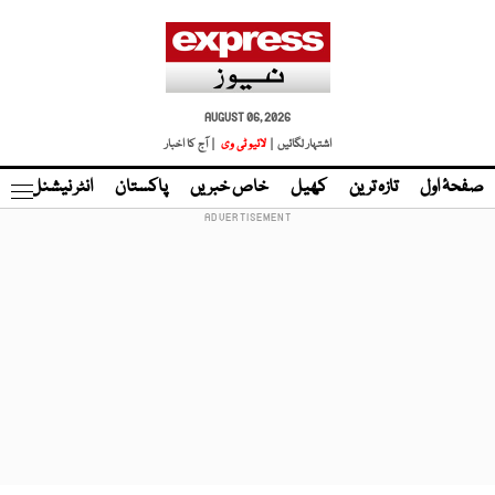
AUGUST 06, 2026
اشتہار لگائیں |
لائیو ٹی وی
| آج کا اخبار
صفحۂ اول
تازہ ترین
کھیل
خاص خبریں
پاکستان
انٹر نیشنل
ٹا