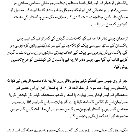
پاکستان کو عوام کے لیے ایک ایسا مستقبل دینا ہے جو ملکی سماجی، معاشی اور
انسانی رفعتوں اور تخلیقی، فنی اور ٹیکنالوجیکل ارتقا و مشترکہ مقاصد کے حصول کو
ممکن بنا سکیں، چنانچہ دہشت گردی کے خلاف جنگ میں پاکستان کی مثبت
کاوشوں کو چین سراہتا ہے۔
ترجمان چینی دفتر خارجہ نے کہا کہ دہشت گردوں کی کمر توڑنے کے لیے چین
پاکستان کے ساتھ ہے، سی پیک کو ناکام بنانے کے عزائم رکھنے والوں کو مایوسی ہو
گی، پاکستانی ڈوزیئر میں سی پیک کے خلاف بھارتی سازشوں اور ریاستی دہشت گردی
کو بے نقاب کیا گیا ہے، چینی دفتر خارجہ نے پاکستان کی کوششوں کو خراج تحسین
پیش کیا۔
نجی ٹی وی چینل سے گفتگو کرتے ہوئے وفاقی وزیر خارجہ شاہ محمود قریشی نے کہا کہ
پاکستان سی پیک منصوبہ کی حفاظت کرے گا، پاکستان امن اور اس خطے کے
استحکام کے لیے کوشاں ہے، بھارت پاکستان کو غیر مستحکم کرنے کی کوشش کر رہا
ہے لیکن اس کو ناکامی کا سامنا کرنا پڑے گا، بھارت نے اس کے لیے 80 ارب روپے
مختص کیے ہیں، پاکستان اور چین مل کر اس منصوبے کی حفاظت کریں گے اور اس
منصوبہ کو پایہ تکمیل تک پہنچائیں گے۔
ایک سوال کے جواب میں انھوں نے کہا کہ سی پیک منصوبہ پورے خطہ کے لیے فائدہ