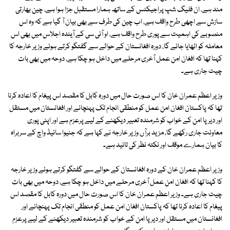
مند ہے، ان فلیگ شپ پراجیکٹس کے ساتھ ہمارا مستقبل جڑا ہوا ہے، چین بھارتی
سازش سے اچھی طرح واقف ہے، اب چین کی طرف سے بھی بیان آ گیا ہے کہ وہ اس
منصوبے کی اہمیت سے پوری طرح واقف ہے، او آئی سی کے آیندہ اجلاس میں بھی اس
معاملہ کو اٹھایا جائے گا، دورہ افغانستان کے حوالے سے گفتگو کرتے ہوئے وزیر خارجہ کا
کہنا تھا کہ افغان امن عمل آخری مرحلے میں داخل ہو چکا ہے، دوحہ میں بھی بات
چیت جاری ہے۔
وزیر اعظم عمران خان کا اس صورت حال میں دورہ کابل کا مقصد اس پیغام کا اعادہ کرنا
تھا کہ پاکستان افغان امن عمل کو منطقی انجام تک پہنچانے اور افغانستان میں مستقل
اور دیرپا امن کے خواب کو شرمندہ تعبیر دیکھنے کے لیے پرعزم ہے اور اپنی پوری
معاونت جاری رکھے گا، مزید برآں وزیر خارجہ نے کہا ہے کہ جنیوا سائیڈ واچ کے سربراہ
کا بیان ہمارے موقف اور نکتہ نظر کی تائید ہے۔
وزیر اعظم عمران خان کے دورہ افغانستان کے حوالے سے گفتگو کرتے ہوئے وزیر خارجہ
کا کہنا تھا کہ افغان امن عمل آخری مرحلے میں داخل ہو چکا ہے، دوحہ میں بھی بات
چیت جاری ہے۔ وزیر اعظم عمران خان کا اس صورت حال میں دورہ کابل کا مقصد اس
پیغام کا اعادہ کرنا تھا کہ پاکستان افغان امن عمل کو منطقی انجام تک پہنچانے اور
افغانستان میں مستقل اور دیرپا امن کے خواب کو شرمندہ تعبیر دیکھنے کے لیے پرعزم