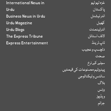
غزہ لہو لہو
International News in
پاکستان
Urdu
انٹر نیشنل
Business News in Urdu
کھیل
Urdu Magazine
انٹرٹینمنٹ
Urdu Blogs
لائف اسٹائل
The Express Tribune
ٹاپ ٹرینڈ
Express Entertainment
دلچسپ و عجیب
صحت
سونے کے نرخ
پیٹرولیم مصنوعات کی قیمتیں
سائنس و ٹیکنالوجی
بلاگ
بزنس
ویڈیوز
جرائم