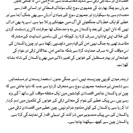
اقتصادی اور سماجی ترقی سے شدید مخاصمت ہے، لداخ میں اس کا جنگی جنون
عریاں ہو چکا، بھارت کی جمہوری سوچ ایک ہولناک فسطائی اور انسانی اقدار سے
متصادم ہے، وہ سیکولرزم اور جمہوری سوچ کے بنیادی آدرش سے بھی جنگ آزما ہے اور
خطے کو ایک خطرناک جنگجوئی کی آگ میں جھونکے پر تلا ہوا ہے، اسے یہ بھی ادراک
نہیں کہ نائن الیون کے بعد پاکستان ہی وہ واحد ملک تھا جو فرنٹ لائن پر دہشت گردی
کے خلاف اپنی توانائیاں صرف کرتا رہا، کیونکہ اس کے سامنے انسانیت کے مشترکہ
مقاصد تھے، وہ جنگ نہیں امن کے قیام میں دلچسپی رکھتا ہے اور چین پاکستان کے
اس موقف کی نہ صرف حمایت کرتا ہے بلکہ عالمی امن، علاقائی ترقی اور عوام کی
خوشحالی اور بہتر مستقبل کے خوابوں کی تعبیر دلانے میں بھی پاکستان کے شانہ بشانہ
کھڑا ہو۔
نریندر مودی کو یہی چیز پسند نہیں، اسے جنگی جنون، استعمار پسندی اور مسلمانوں
سے دشمنی نے مسلمہ جمہوری سوچ سے منحرف کر دیا ہے جب کہ دنیا جانتی ہے کہ
چین اور پاکستان عالمی اقتصادی کوششوں میں ایک متفقہ موقف کے ساتھ آگے بڑھ
رہے ہیں، سی پیک خطے کے عوام کی معاشی ترقی کے خوابوں کی تکمیل میں اہم کردار
ادا کر رہا ہے، پاکستان کے کوئی مذموم عزائم نہیں، چین خطے میں اقتصادی ترقی میں
پاکستان کے سی پیک منصوبے میں شراکت کی اصولی اقدار کی نمایندگی کرتا ہے،
پاکستان چین سے کچھ سیکھنا چاہتا ہے۔