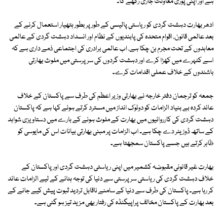
ہے اور اپنی پوری معاونت جاری رکھے گا۔
ادھر بھارت دہشت گردی کو ریاستی پالیسی کے طور پر بطور ہتھیار استعمال کرنے کے
بعد عالمی قانون، اقوام متحدہ کی پابندیوں کے نظام اور انسداد دہشت گردی کے عالمی
معاہدوں کے تحت مجرم بن چکا ہے، اب عالمی برادری کی اجتماعی ذمے داری ہے کہ
اسے کٹہرے میں کھڑا کرے اور دہشت گردوں کی سرپرستی میں ملوث بھارتی
باشندوں کے خلاف عملی اقدامات کرے۔
جمعہ کو ترجمان دفتر خارجہ نے بھارتی وزیر اعظم کی طرف سے پاکستان کے خلاف
عائد کردہ بے بنیاد الزامات کو دوٹوک انداز میں مسترد کرتے ہوئے کہا ہے کہ پاکستان
دہشت گردی کی کارروائیوں میں بھارت کے ملوث ہونے کے بارے میں دستاویزی شواہد
کے ساتھ ڈوزیئر دے چکا ہے۔ اب الزامات پر مبنی بھارتی بیانات اس کی مایوسی کو
ظاہر کرتے ہیں جسے پاکستان سمجھتا ہے۔
بھارت غیر قانونی مقبوضہ کشمیر میں اپنی ریاستی دہشت گردی اور پاکستان کے
خلاف دہشت گردی کی ریاستی سرپرستی سے دنیا کی توجہ ہٹانے کے لیے الزامات عائد
کر رہا ہے۔ پاکستان کی طرف سے دنیا کے سامنے ناقابل تردید ثبوت پیش کیے جانے کے
بعد بھارت کے پاکستان مخالف پراپیگنڈہ کی رفتار بھی مزید تیز ہو گئی ہے۔