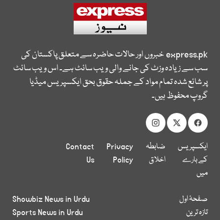
express.pk
خبروں اور حالات حاضرہ سے متعلق پاکستان کی
سب سے زیادہ وزٹ کی جانے والی ویب سائٹ ہے۔ اس ویب سائٹ
پر شائع شدہ تمام مواد کے جملہ حقوق بحق ایکسپریس میڈیا
گروپ محفوظ ہیں۔
ایکسپریس
ضابطہ
Privacy
Contact
کے بارے
اخلاق
Policy
Us
میں
صفحۂ اول
Showbiz News in Urdu
تازہ ترین
Sports News in Urdu