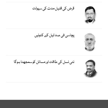
قرض کی قلیل مدت کی سہولت
پچاسی فی صد تیل کے کنوئیں
نئی نسل کی طاقت اور مسائل کو سمجھنا ہوگا