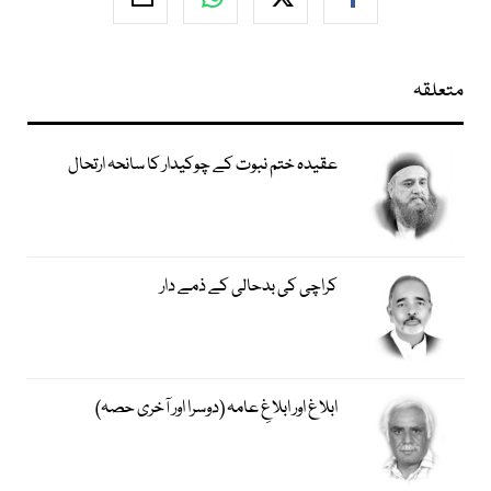
متعلقہ
عقیدہ ختم نبوت کے چوکیدار کا سانحہ ارتحال
کراچی کی بدحالی کے ذمے دار
ابلاغ اور ابلاغِ عامہ (دوسرا اور آخری حصہ)