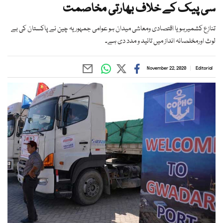
سی پیک کے خلاف بھارتی مخاصمت
تنازع کشمیرہویا اقتصادی ومعاشی میدان ہو عوامی جمہوریہ چین نے پاکستان کی بے
لوث اورمخلصانہ انداز میں تائید و مدد دی ہے۔
November 22, 2020
Editorial