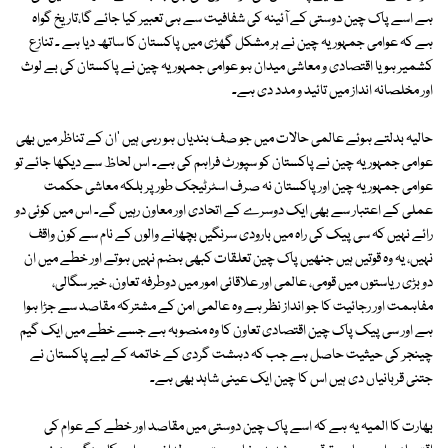
ہے اسے پاک چین دوستی کے آئینہ کی شفافیت سے ہی تعبیر کیا جائے گا،تاریخ گواہ
ہے کہ عوامی جمہوریہ چین نے ہر مشکل گھڑی میں پاکستان کا ساتھ دیا ہے ۔ تنازع
کشمیر ہو یا اقتصادی و معاشی میدان ہو عوامی جمہوریہ چین نے پاکستان کی بے لوث
اور مخلصانہ انداز میں تائید و مدد دی ہے۔
حالیہ بدلتے ہوئے عالمی حالات میں جو صف بندیاں ہو رہی ہیں 'ان کے تناظر میں بھی
عوامی جمہوریہ چین نے پاکستان کو سپورٹ فراہم کی ہے۔ اس لحاظ سے دیکھا جائے تو
عوامی جمہوریہ چین اور پاکستان نہ صرف اسٹرٹیجک طور پر بلکہ معاشی حکمت
عملی کے اعتبار سے بھی ایک دوسرے کے اتحادی اور معاون رہیں گے۔ اس میں کوئی دو
رائے نہیں کہ سی پیک کی راہ میں بارودی سرنگیں بچھانے والوں کے نام سے کون واقف
نہیں، یہ وہ قوتیں ہیں جنھیں پاک چین تعلقات کبھی ہضم نہیں ہوتے اور خطے میں ان
دو بڑی ریاستوں میں قومی، عالمی اور علاقائی امور میں دوطرفہ تعاون، خیر سگالی،
مفاہمت اور رجائیت کا جو انداز نظر ہے وہ عالمی امن کے مشترکہ مقاصد سے جڑا ہوا
ہے اور سی پیک پاک چین اقتصادی تعاون کا وہ منصوبہ ہے جسے خطے میں ایک گیم
چینجر کی حیثیت حاصل ہے جب کہ دہشت گردی کے خاتمہ کے لیے پاکستان نے
جتنی قربانیاں دی ہیں اس کا چین ایک عینی شاہد بھی ہے۔
بھارت کا المیہ یہ ہے کہ اسے پاک چین دوستی میں مقاصد اور خطے کے عوام کی