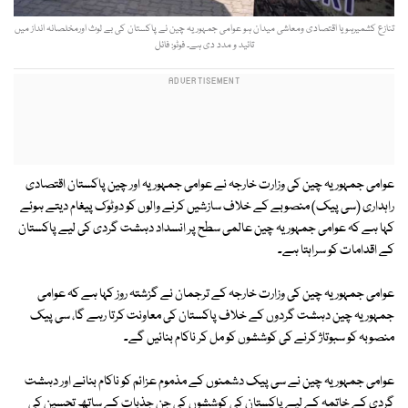
تنازع کشمیرہویا اقتصادی ومعاشی میدان ہو عوامی جمہوریہ چین نے پاکستان کی بے لوث اورمخلصانہ انداز میں
تائید و مدد دی ہے۔ فوٹو: فائل
عوامی جمہوریہ چین کی وزارت خارجہ نے عوامی جمہوریہ اور چین پاکستان اقتصادی
راہداری (سی پیک) منصوبے کے خلاف سازشیں کرنے والوں کو دوٹوک پیغام دیتے ہوئے
کہا ہے کہ عوامی جمہوریہ چین عالمی سطح پر انسداد دہشت گردی کی لیے پاکستان
کے اقدامات کو سراہتا ہے۔
عوامی جمہوریہ چین کی وزارت خارجہ کے ترجمان نے گزشتہ روز کہا ہے کہ عوامی
جمہوریہ چین دہشت گردوں کے خلاف پاکستان کی معاونت کرتا رہے گا، سی پیک
منصوبہ کو سبوتاژ کرنے کی کوششوں کو مل کر ناکام بنائیں گے۔
عوامی جمہوریہ چین نے سی پیک دشمنوں کے مذموم عزائم کو ناکام بنانے اور دہشت
گردی کے خاتمہ کے لیے پاکستان کی کوششوں کی جن جذبات کے ساتھ تحسین کی