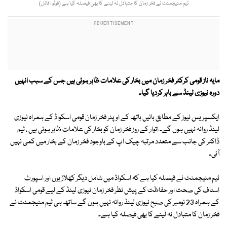
ٹیم منیجمنٹ نے فخر زمان کا متبادل نہ لینے کا بھی فیصلہ کیا ہے (فوٹو : فائل)
مایہ ناز قومی کرکٹر فخر زمان میں بخار کی علامات ظاہر ہوئی ہیں جس کے سبب انہیں
دورہ نیوزی لینڈ سے باہر کردیا گیا۔
ایکسپریس نیوز کے مطابق بائیں ہاتھ کے اوپنر فخر زمان قومی اسکواڈ کے ہمراہ نیوزی
لینڈ روانہ نہیں ہوں گے۔ اتوار کے روز فخر زمان کو بخار کی علامات ظاہر ہوئی ہیں ، ٹیم
ڈاکٹر کی جانب سے متعدد مرتبہ چیک اپ کے باوجود فخر زمان کے بخار میں کمی نہیں
آئی۔
ٹیم منیجمنٹ نے فیصلہ کیا ہے کہ اسکواڈ میں شامل دیگر کھلاڑیوں اور اسپورٹ
اسٹاف کی صحت اور حفاظت کے پیش نظر فخر زمان نیوزی لینڈ کے لیے قومی اسکواڈ
کے ہمراہ 23 نومبر کی صبح نیوزی لینڈ روانہ نہیں ہوں گے ساتھ ہی ٹیم منیجمنٹ نے
فخر زمان کا متبادل نہ لینے کا بھی فیصلہ کیا ہے۔