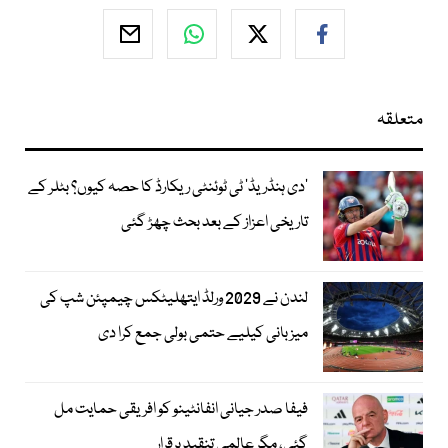
متعلقہ
’دی ہنڈریڈ‘ ٹی ٹوئنٹی ریکارڈ کا حصہ کیوں؟ بٹلر کے
تاریخی اعزاز کے بعد بحث چھڑ گئی
لندن نے 2029 ورلڈ ایتھلیٹکس چیمپئن شپ کی
میزبانی کیلیے حتمی بولی جمع کرا دی
فیفا صدر جیانی انفانٹینو کو افریقی حمایت مل
گئی، مگر عالمی تنقید برقرار