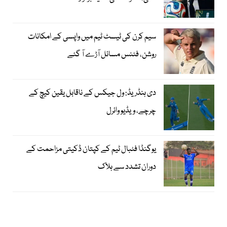
سیم کرن کی ٹیسٹ ٹیم میں واپسی کے امکانات
روشن، فٹنس مسائل آڑے آ گئے
دی ہنڈریڈ: ول جیکس کے ناقابل یقین کیچ کے
چرچے، ویڈیو وائرل
یوگنڈا فٹبال ٹیم کے کپتان ڈکیتی مزاحمت کے
دوران تشدد سے ہلاک