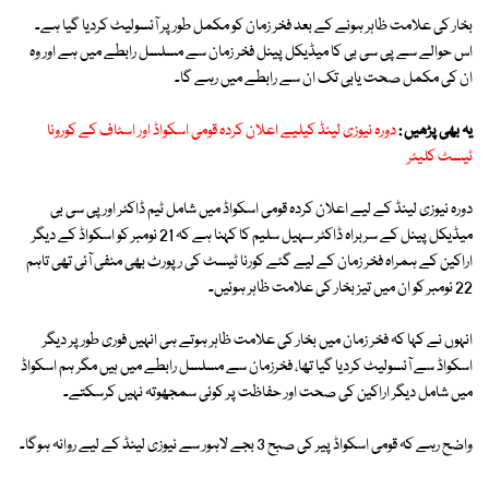
بخار کی علامت ظاہر ہونے کے بعد فخر زمان کو مکمل طور پر آئسولیٹ کردیا گیا ہے۔
اس حوالے سے پی سی بی کا میڈیکل پینل فخر زمان سے مسلسل رابطے میں ہے اور وہ
ان کی مکمل صحت یابی تک ان سے رابطے میں رہے گا۔
یہ بھی پڑھیں :
دورہ نیوزی لینڈ کیلیے اعلان کردہ قومی اسکواڈ اور اسٹاف کے کورونا
ٹیسٹ کلیئر
دورہ نیوزی لینڈ کے لیے اعلان کردہ قومی اسکواڈ میں شامل ٹیم ڈاکٹر اور پی سی بی
میڈیکل پینل کے سربراہ ڈاکٹر سہیل سلیم کا کہنا ہے کہ 21 نومبر کو اسکواڈ کے دیگر
اراکین کے ہمراہ فخر زمان کے لیے گئے کورنا ٹیسٹ کی رپورٹ بھی منفی آئی تھی تاہم
22 نومبر کو ان میں تیز بخار کی علامت ظاہر ہوئیں۔
انہوں نے کہا کہ فخر زمان میں بخار کی علامت ظاہر ہوتے ہی انہیں فوری طور پر دیگر
اسکواڈ سے آئسولیٹ کردیا گیا تھا، فخرزمان سے مسلسل رابطے میں ہیں مگر ہم اسکواڈ
میں شامل دیگر اراکین کی صحت اور حفاظت پر کوئی سمجھوتہ نہیں کرسکتے۔
واضح رہے کہ قومی اسکواڈ پیر کی صبح 3 بجے لاہور سے نیوزی لینڈ کے لیے روانہ ہوگا۔