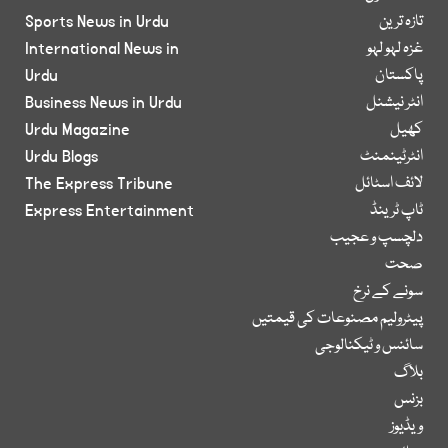
تازہ ترین
Sports News in Urdu
غزہ لہو لہو
International News in
پاکستان
Urdu
انٹر نیشنل
Business News in Urdu
کھیل
Urdu Magazine
انٹرٹینمنٹ
Urdu Blogs
لائف اسٹائل
The Express Tribune
ٹاپ ٹرینڈ
Express Entertainment
دلچسپ و عجیب
صحت
سونے کے نرخ
پیٹرولیم مصنوعات کی قیمتیں
سائنس و ٹیکنالوجی
بلاگ
بزنس
ویڈیوز