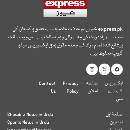
express.pk
خبروں اور حالات حاضرہ سے متعلق پاکستان کی
سب سے زیادہ وزٹ کی جانے والی ویب سائٹ ہے۔ اس ویب سائٹ
پر شائع شدہ تمام مواد کے جملہ حقوق بحق ایکسپریس میڈیا
گروپ محفوظ ہیں۔
ایکسپریس
ضابطہ
Privacy
Contact
کے بارے
اخلاق
Policy
Us
میں
صفحۂ اول
Showbiz News in Urdu
تازہ ترین
Sports News in Urdu