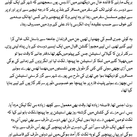
بریک مارنے کا فائدہ خال ہی دیکھنے میں آتا۔بس، یوں سمجھئے کہ شہر کے ایک کونے
سے دوسرے کونے تک کے سفر میں مسافر کے بلڈ پریشر کا درجہ نیچے سے اوپر اور اوپر
سے نیچے مسلسل سفر میں رہتا اور وہ اپنے ورثا کو پہنچنے والے کسی اچانک صدمے
کے خوف سے حسب عقیدہ آیت الکرسی یا ناد علی کے ورد میں مصروف رہتا۔
وہ کوئی جبری قسم کی چھٹیاں تھیں جن میں فرزندان جامعہ سے ہاسٹل تک خالی کرا
لیے گئے تھے، اس لیے مجبوراً گلشن اقبال میں ایک ایسے دوست کے ہاں پناہ لینی پڑی،
سرکلر ٹرین کا گیلانی اسٹیشن جس کے پہلو میںگھر تھا۔دفتر جانے کا وقت ہوا تو
میںتھیلا گلے میں لٹکا کر اسٹیشن جا پہنچا ، ٹکٹ لیا اور انگریزوں کے زمانے کی بوگی
میں آڑی بچھی ہوئی کئی کئی گز طویل چوبی نشستوں میںٹھسا ٹھس بھرے ہوئے
مسافروں کو دیکھتا ہوا جی تھری کی طرح ہی پورے شہر سے گزر کر سٹی اسٹیشن کے
اس بچھڑے ہوئے پلیٹ فارم پر جا پہنچا جو خصوصی طور پر سرکلر گاڑیوں کے لیے بنایا
گیا تھا۔
روٹ اجنبی تھا، فاصلہ زیادہ تھا، وقت بھی معمول سے کچھ زیادہ ہی لگا لیکن مزہ آیا،
بس، اسی مزے کی کشش میں گزشتہ روز بھی اسٹیشن پر جا پہنچا۔ٹکٹ بابو نے کہا کہ
ٹکٹ تو میں تمھیں دے دیتا ہوں لیکن ٹرین ابھی دوسری طرف سے بھی نہیں آئی،وہ
جب کبھی ایک طرف سے آئے گی، دوسری طرف پہنچے گی پھر اُس طرف سے روانہ
ہوگی اور یہاں پہنچے گی تو یہ ٹکٹ کار آمد ہوگی۔میں نے دونوں طرف کے فاصلے اور