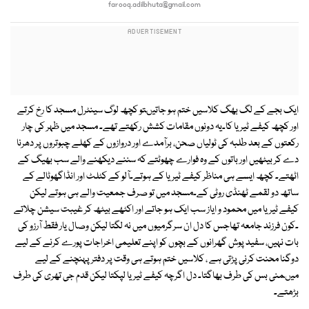
farooq.adilbhuta@gmail.com
ایک بجے کے لگ بھگ کلاسیں ختم ہو جاتیںتو کچھ لوگ سینٹرل مسجد کا رخ کرتے
اور کچھ کیفے ٹیریا کا۔یہ دونوں مقامات کشش رکھتے تھے۔ مسجد میں ظہر کی چار
رکعتوں کے بعد طلبہ کی ٹولیاں صحن، برآمدے اور دروازوں کے کھلے چبوتروں پر دھرنا
دے کر بیٹھیں اور باتوں کے وہ فوارے چھوٹتے کہ سننے دیکھنے والے سب بھیگ کے
اٹھتے۔ کچھ ایسے ہی مناظر کیفے ٹیریا کے ہوتے۔آلو کے کٹلٹ اور انڈاگھوٹالے کے
ساتھ دو لقمے ٹھنڈی روٹی کے۔مسجد میں تو صرف جمعیت والے ہی ہوتے لیکن
کیفے ٹیریا میں محمود و ایاز سب ایک ہو جاتے اور اکٹھے بیٹھ کر غیبت سیشن چلاتے
۔کون فرزند جامعہ تھاجس کا دل ان سرگرمیوں میں نہ لگتا لیکن وصال یار فقط آرزو کی
بات نہیں، سفید پوش گھرانوں کے بچوں کو اپنے تعلیمی اخراجات پورے کرنے کے لیے
دوگنا محنت کرنی پڑتی ہے ، کلاسیں ختم ہوتے ہی وقت پر دفتر پہنچنے کے لیے
میںمنی بس کی طرف بھاگتا۔ دل اگرچہ کیفے ٹیریا لپکتا لیکن قدم جی تھری کی طرف
بڑھتے۔