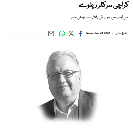
کراچی سرکلر ریلوے
اس لیے بس جوں کی رفتار سے چلتی ہے،
فاروق عادل
November 23, 2020