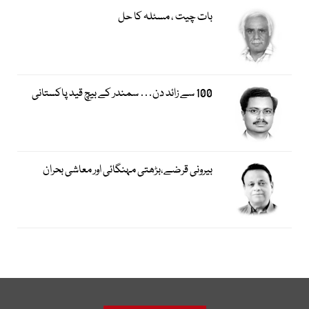
بات چیت ، مسئلہ کا حل
100 سے زائد دن… سمندر کے بیچ قید پاکستانی
بیرونی قرضے،بڑھتی مہنگائی اور معاشی بحران