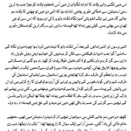
اس میں لگنے والے وقت کا اندازہ لگایااوران میں اُس نامعلوم وقت کو جوڑا جب یہ ٹرین
سٹی اسٹیشن سے امکانی طور پر چلتی، اندازہ ہوا کہ اتنی دیر میں تو چھٹی کا وقت ہو
جائے گا۔ میں نے ایک تشویش آمیز نگاہ ٹکٹ بابو پر ڈالی اورسوچا کہ اس سے تو جی
تھری ہی بھلی۔بس، کوئی یہی زمانہ تھا فیصلہ سازوں نے سرکلر ٹرین کو مستقل طور پر
ہی بند کردیا۔
اتنے برسوں اور اتنے زمانوں کے بعد اُس ٹکٹ بابو کا نیند میں ڈوبا ہوا چہرہ میری نگاہ کے
سامنے آگیا جب ادبیات فیکلٹی سے نکل کر صدیوں کی خوشبو دیتی ہوئی طویل راہ
داری سے گزر کر ہم باہر نکلے تو ڈاکٹرخلیل طوقار پلٹ کر کھڑے ہو گئے اور مسکراتے
ہوئے پوچھا، فاروق بھائی، کہئے، میٹرو سے جانا ہے یا فیری سے؟ہمیں ایک بر اعظم سے
دوسرے براعظم کی طرف سفر کرنا تھایعنی یورپی استنبول سے ایشیائی استنبول کی
طرف۔ شہر والوں کوباسفورس کے پانیوں پر تیرنے کی آرزو ہو تو فیری کا رخ کرتے ہیں اور ان
ہی پانیوں کے پیٹ سے گزرنے کو دل چاہے تو میٹرو میں بیٹھتے ہیں۔ کئی برس پہلے نیو
یارک کی زیر زمین سب وے کے سفر کا لطف میں بہت اٹھا چکا تھا لیکن دریائے ہڈسن
کے نیچے سے گزرنے کی حسرت باقی تھی، میں نے میٹرو کے حق میں فیصلہ دے دیا۔
کچھ دیر میں ہم جانے کتنی ہی سیڑھیاں نیچے اتر کر میٹرو اسٹیشن میں تھے ۔ مجھے
حاتم طائی کی یاد آگئی۔ حسن آرا نے ایک سوال کا راز پوچھا تھا: '' ایک بار دیکھا، دوسری