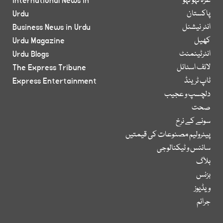
غزہ لہو لہو
International News in
پاکستان
Urdu
انٹر نیشنل
Business News in Urdu
کھیل
Urdu Magazine
انٹرٹینمنٹ
Urdu Blogs
لائف اسٹائل
The Express Tribune
ٹاپ ٹرینڈ
Express Entertainment
دلچسپ و عجیب
صحت
سونے کے نرخ
پیٹرولیم مصنوعات کی قیمتیں
سائنس و ٹیکنالوجی
بلاگ
بزنس
ویڈیوز
جرائم