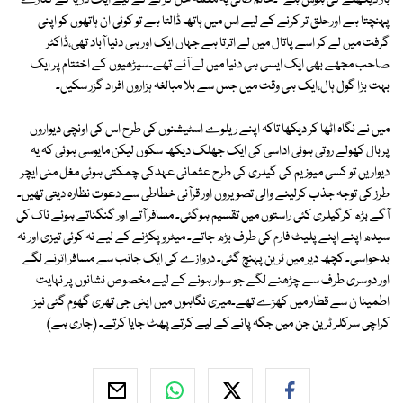
بار دیکھنے کی ہوس ہے''۔حاتم طائی یہ معمہ حل کر نے کے لیے ایک دریا کے کنارے
پہنچتا ہے اورحلق تر کرنے کے لیے اس میں ہاتھ ڈالتا ہے تو کوئی ان ہاتھوں کو اپنی
گرفت میں لے کر اسے پاتال میں لے اترتا ہے جہاں ایک اور ہی دنیا آباد تھی،ڈاکٹر
صاحب مجھے بھی ایک ایسی ہی دنیا میں لے آئے تھے۔سیڑھیوں کے اختتام پر ایک
بہت بڑا گول ہال،ایک ہی وقت میں جس سے بلا مبالغہ ہزاروں افراد گزر سکیں۔
میں نے نگاہ اٹھا کر دیکھا تاکہ اپنے ریلوے اسٹیشنوں کی طرح اس کی اونچی دیواروں
پربال کھولے روتی ہوئی اداسی کی ایک جھلک دیکھ سکوں لیکن مایوسی ہوئی کہ یہ
دیواریں تو کسی میوزیم کی گیلری کی طرح عثمانی عہدکی چمکتی ہوئی مغل منی ایچر
طرز کی توجہ جذب کرلینے والی تصویروں اور قرآنی خطاطی سے دعوت نظارہ دیتی تھیں۔
آگے بڑھ کرگیلری کئی راستوں میں تقسیم ہوگئی۔ مسافر آتے اور گنگناتے ہوئے ناک کی
سیدھ اپنے اپنے پلیٹ فارم کی طرف بڑھ جاتے۔ میٹرو پکڑنے کے لیے نہ کوئی تیزی اور نہ
بدحواسی۔ کچھ دیر میں ٹرین پہنچ گئی۔ دروازے کی ایک جانب سے مسافر اترنے لگے
اور دوسری طرف سے چڑھنے لگے جو سوار ہونے کے لیے مخصوص نشانوں پر نہایت
اطمینا ن سے قطار میں کھڑے تھے۔میری نگاہوں میں اپنی جی تھری گھوم گئی نیز
کراچی سرکلر ٹرین جن میں جگہ پانے کے لیے کرتے پھٹ جایا کرتے۔ (جاری ہے)