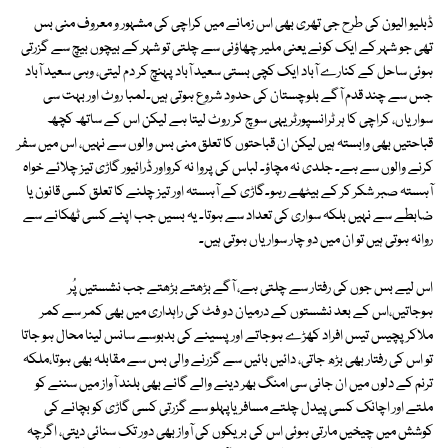
ڈبلیو الیون کی طرح جی تھری بھی اس زمانے میں کراچی کی مشہور و معروف منی بس
تھی جو شہر کے ایک کونے یعنی ملیر چھاؤنی سے چلتی تو شہر کے بیچوں بیچ سے گزرتی
ہوئی ساحل کے کنارے آباد ایک کچی بستی سعید آباد پہنچ کر دم لیتی، وہی سعید آباد
جس سے چند قدم آگے بلوچستان کی حدود شروع ہوتی ہیں۔لمبا روٹ اور بہت سی
سواریاں، کراچی کا ہر ٹرانسپورٹر یہی سوچ کر روٹ لیتا ہے لیکن اس کے ساتھ کچھ
قباحتیں بھی وابستہ ہیں لیکن ان قباحتوں کا تعلق منی بس والوں سے نہیں، اس میں سفر
کرنے والوں سے ہے۔ جلدی نہ مچاؤ۔ لباس کی پروا نہ کرواور ڈرائیور گاڑی تیز چلائے خواہ
آہستہ صبر شکر کر کے بیٹھے رہو۔گاڑی کے آہستہ اور تیز چلنے کا تعلق کسی قانون یا
ضابطے سے نہیں بلکہ سواری کی تعداد سے ہوتا۔ یہ بسیں جب اپنے کسی ٹھکانے سے
روانہ ہوتی ہیں تو ان میں دو چار سواریاں ہوتی ہیں۔
اس لیے بس جوں کی رفتار سے چلتی ہے، آگے بڑھتے بڑھتے جب نشستیں پُر
ہوجاتیں،اس کے بعد نشستوں کے درمیان دو فٹ کی راہداری میں بھی کمر سے کمر
ملاکر پچیس تیس افراد کھڑے ہوجاتے اور پسینے کی بدبوسے سانس لینا محال ہو جاتا
تو اس کی رفتار بھی بڑھ جاتی، دائیں بائیں سے گزرنے والی بس سے مقابلہ بھی ہوتا،ملکہ
ترنم کے دلوں میں ان جانی سی امنگ بھر دینے والے گانے بھی بلند آواز میں سننے کو
ملتے اور اچانک کسی پیدل چلتے مسافر یاپہلو سے گزرتی کسی گاڑی کو بچانے کی
کوشش میں چیخیں مارتی ہوئی اس کی بریکوں کی آواز بھی دور تک سنائی دیتی، اگرچہ