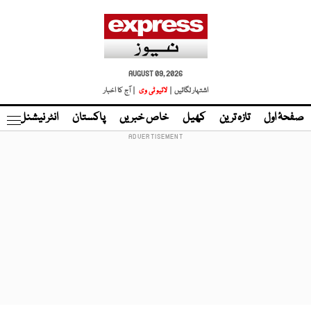
AUGUST 09, 2026
اشتہار لگائیں |
لائیو ٹی وی
| آج کا اخبار
صفحۂ اول
تازہ ترین
کھیل
خاص خبریں
پاکستان
انٹر نیشنل
ٹا