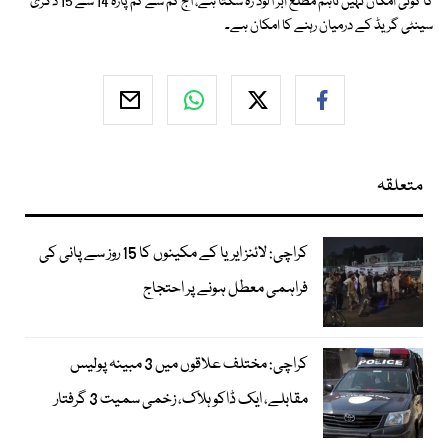
کا کوئی امکان نہیں تاہم مطلع ابر آلود رہ سکتا ہے، آج کم سے کم پارہ 14 سے 15 ڈگری
سینٹی گریڈ کے درمیان رہنے کا امکان ہے۔
متعلقہ
کراچی: لائنز ایریا کے مکینوں کا 15 روز سے پانی کی
فراہمی معطل ہونے پر احتجاج
کراچی: مختلف علاقوں میں 3 مبینہ پولیس
مقابلے، ایک ڈاکو ہلاک، زخمی سمیت 3 گرفتار