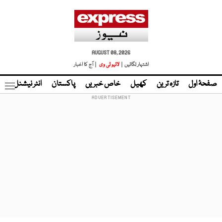
AUGUST 08, 2026
اشتہار لگائیں |
لائیو ٹی وی
| آج کا اخبار
صفحۂ اول
تازہ ترین
کھیل
خاص خبریں
پاکستان
انٹر نیشنل
ٹا