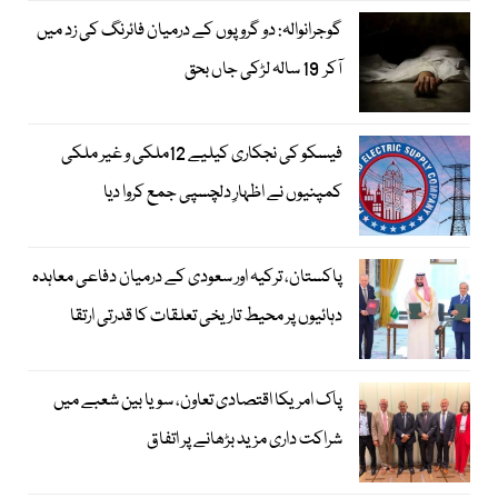
گوجرانوالہ: دو گروپوں کے درمیان فائرنگ کی زد میں
آکر 19 سالہ لڑکی جاں بحق
فیسکو کی نجکاری کیلیے 12ملکی و غیر ملکی
کمپنیوں نے اظہارِ دلچسپی جمع کروا دیا
پاکستان، ترکیہ اور سعودی کے درمیان دفاعی معاہدہ
دہائیوں پر محیط تاریخی تعلقات کا قدرتی ارتقا
پاک امریکا اقتصادی تعاون، سویا بین شعبے میں
شراکت داری مزید بڑھانے پر اتفاق