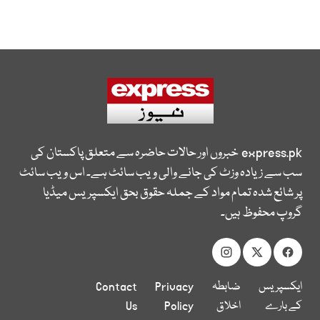
express.pk
خبروں اور حالات حاضرہ سے متعلق پاکستان کی
سب سے زیادہ وزٹ کی جانے والی ویب سائٹ ہے۔ اس ویب سائٹ
پر شائع شدہ تمام مواد کے جملہ حقوق بحق ایکسپریس میڈیا
گروپ محفوظ ہیں۔
ایکسپریس
ضابطہ
Privacy
Contact
کے بارے
اخلاق
Policy
Us