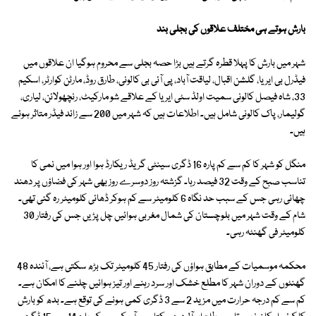
بارش ہوتے ہی مختلف علاقوں کی بجلی بند
شہر میں بارش کا پہلا قطرہ گرتے ہیں بڑا حصہ بجلی سے محروم ہوگیا ان علاقوں میں
فیڈرل بی ایریا، گلشن اقبال، لیاقت آباد، پی آئی بی کالونی، طارق روڈ، مارٹن کوارٹر، اسکیم
33، شاہ فیصل کالونی سمیت اولڈ سٹی ایریا کے علاقے شو مارکیٹ، رنچھولائن، لیاری،
گولیمار، پاک کالونی شامل ہیں۔ اطلاعات ہیں کہ شہر میں 200 سے زائد فیڈر متاثر ہوئے
ہیں۔
منگل کو شہر کا کم سے کم پارہ 16 ڈگری سینٹی گریڈ ریکارڈ ہوا اور ہوا میں نمی کا
تناسب صبح کے وقت 32 فیصد رہا۔ گزشتہ روز دوسرے روز بھی شہر کی فضاؤں پر دھند
چھائی رہی جس کے سبب حد نگاہ 6 کلومیٹر سے کم ہوکر ڈھائی کلومیٹر رہ گئی تھی۔
شام کے وقت شہر میں بلوچستان کی شمال مغربی ہوائیں چل پڑیں جس کی رفتار 30
کلومیٹر فی گھنٹہ رہی۔
محکمہ موسمیات کے مطابق ہواؤں کی رفتار 45 کلومیٹر تک بڑھ سکتی ہے، آئندہ 48
گھنٹوں کے دوران شہر کا مطلع خشک اور سرد رہنے اور تیز ہوائیں چلنے کا امکان ہے۔
کم سے کم درجہ حرارت میں مزید 2 سے 3 ڈگری کمی ہونے کی توقع ہے۔ بدھ کو بارش