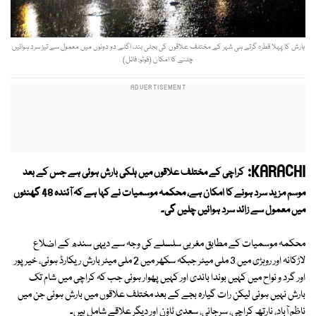
بارش کا پہلا قطرہ گرتے ہی شہر کے مختلف علاقوں کی بجلی بند، اگلے دو دونوں میں معمول سے تیز سرد ہوائیں
چلنے کا امکان (فوٹو: فائل)
KARACHI:
کراچی کے مختلف علاقوں میں ہلکی بارش ہوئی ہے جس کے بعد
موسم مزید سرد ہونے کا امکان ہے، محکمہ موسمیات نے کہا ہے کہ آئندہ 48 گھنٹوں
میں معمول سے زائد سرد ہوائیں چلیں گی۔
محکمہ موسمیات کے مطابق مغربی سلسلے کی وجہ سے دیہی سندھ کے اضلاع
لاڑکانہ اور روہڑی میں 3 ملی میٹر جبکہ سکھر میں 2 ملی میٹر بارش ریکارڈ ہوئی، خیرپور
اور گرد و نواح میں کہیں بوندا باندی اور کہیں پھوار ہوئی جب کہ کراچی میں شام تک
بارش نہیں ہوئی لیکن رات گیارہ بجے کے بعد مختلف علاقوں میں بارش ہوئی جن میں
ناظم آباد، نارتھ کراچی، سرجانی، سعدی ٹاؤن اور دیگر علاقے شامل ہیں۔