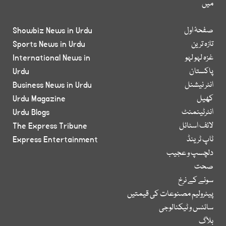
میں
صفحۂ اول
Showbiz News in Urdu
تازہ ترین
Sports News in Urdu
غزہ لہو لہو
International News in
پاکستان
Urdu
انٹر نیشنل
Business News in Urdu
کھیل
Urdu Magazine
انٹرٹینمنٹ
Urdu Blogs
لائف اسٹائل
The Express Tribune
ٹاپ ٹرینڈ
Express Entertainment
دلچسپ و عجیب
صحت
سونے کے نرخ
پیٹرولیم مصنوعات کی قیمتیں
سائنس و ٹیکنالوجی
بلاگ