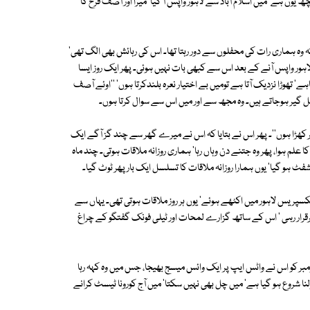
یوں ہے' میں اسلام آباد سے لاہور واپس آ گیا' میرا اور آصف فرخ کا
 وہ ہماری رات کی محفلوں سے دور رہتا تھا۔ اس کی رہائش بھی الگ تھی'
اہور واپس آنے کے بعد اس سے کبھی بات نہیں ہوئی۔ پھر ایک روز ایسا
' تھوڑا نزدیک آتا ہے تومیں بے اختیار نعرہ بلندکرتا ہوں' ''اوئے آصف
 بغل گیر ہوجاتے ہیں۔ وہ مجھ سے اور میں اس سے سوال کرتا ہوں۔
ر کھڑا ہوں''۔ پھر اس نے بتایا کہ اس نے میرے گھر سے چند گز آگے ایک
م ہوا، پھر وہ جتنے دن وہاں رہا' ہماری روزانہ ملاقات ہوتی۔ چند ماہ
ٹ ہو گیا' یوں ہمارا روزانہ ملاقات کا تسلسل ایک بار پھر ٹوٹ گیا۔
کسپریس لاہور میں اکٹھے ہوئے' یوں ہر روز ملاقات ہوتی تھی۔ یہاں سے
رقرار رہی ' اس کے ساتھ گزارے لمحات اور ٹیلی فونک گفتگو کے چراغ
 علی فرخ اتنی جلد ہمیں چھوڑ جائے گا' مجھے اس کا یقین نہیں تھا۔ 13نومبر کو اس نے واٹس ایپ پر ایک وائس میسج بھیجا، جس میں وہ کہہ رہا
 شروع ہو گیا ہے' میں چل بھی نہیں سکتا' میں آج کورونا ٹیسٹ کرانے