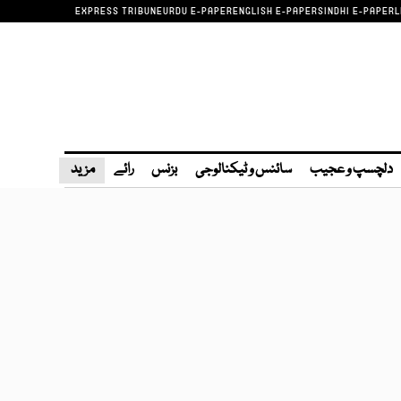
EXPRESS TRIBUNE
URDU E-PAPER
ENGLISH E-PAPER
SINDHI E-PAPER
L
دلچسپ و عجیب
سائنس و ٹیکنالوجی
بزنس
رائے
مزید