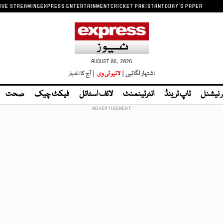
IVE STREAMING
EXPRESS ENTERTAINMENT
CRICKET PAKISTAN
TODAY'S PAPER
AUGUST 06, 2026
اشتہار لگائیں |
لائیو ٹی وی
| آج کا اخبار
ر نیشنل
ٹاپ ٹرینڈ
انٹرٹینمنٹ
لائف اسٹائل
فیکٹ چیک
صحت