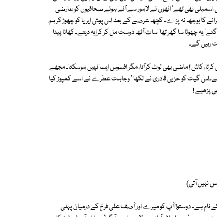
ی اسمبلی بھی تھے' انھوں نے لاہور سے آئے ہوئے صحافیوں کو عارضی
کرائے کا بوجھ نہ پڑ ے۔ کچھ عرصے کے بعد اس پوش ایریا کو چھوڑ کر ہم
' یہ چھوٹا سا گھر تھا' سات آٹھ دوست مل کر کرایہ دیتے۔ کھانا پینا
ت رہیں گے۔
 کرتا، کاش ! ماضی بھی لوٹ کرآتا، مگر افسوس ایسا نہیں ہوسکتا۔ مجھے
ہا ہے۔اس گیت کو حزیں قادری نے لکھا ' وجاہت عطرے نے اسے کمپوز کیا
ی پڑھیے !
س نہیں آتی)
کے نام ہے۔ دوستو! آپ کو میرے اور آصف علی فرخ کے درمیان پہلی