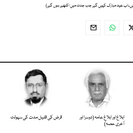
 ہیں۔اب عید مبارک کہیں گے جب جنت میں اکٹھے ہوں گے)
ابلاغ اور ابلاغِ عامہ (دوسرا اور
قرض کی قلیل مدت کی سہولت
آخری حصہ)