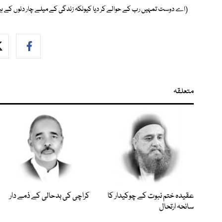
(اے دوست تمہیں رب کے حوالے کر دیا کیونکہ زندگی کے میلے چار دنوں کے
متعلقہ
عقیدہ ختم نبوت کے چوکیدار کا
کراچی کی بدحالی کے ذمے دار
سانحہ ارتحال