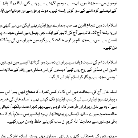
نوجوان ہی سمجھتا ہوں، اب اسے مرحوم لکھنے سے پہلے کئی بار قلم رکا' ہاتھ لرز 
کے فیصلے کو ماننے کے سوا کوئی راستہ نہیں۔ موت برحق ہے اور جو دنیا میںآیا
اسلام آباد میں شجاع الدین صاحب ہمارے نیوز ایڈیٹر تھے لیکن اس نے کبھی روای
اور یہ رشتہ آج تک قائم ہے' آج کل لاہور کے ایک نجی چینل میں اعلیٰ عہدے پ
انسان ہے۔ اس نے مجھ ناچیز کو صحافت کے ریگزار میں خبر اور اس کی ہیڈ لائنز ب
دن تھے۔
اسلام آباد آج کی نسبت زیادہ سرسبز اور زیادہ سرد ہوا کرتا تھا' ایسے میں دوس
الدین اس منڈلی کے روح رواں تھے' دوستوں کی اس منڈلی میں راقم کے علاوہ اسلم ڈو
' وہ ہی مجھ بے روزگار کو اسلام آباد لے کر گیا۔
اسلم خان' آج کی صحافت میں اس کا نام کسی تعارف کا محتاج نہیں ہے' اس سے پہلی
رپورٹر تھا،نیوز ایڈیٹر سے لے کر سب ایڈیٹرز تک کہتے تھے ، ''اسلم خان کی خبر م
ہے''۔ وہ بے بدل رپورٹر اور طرحدار کالم نویس ہے۔ پھر نذیر احمد اولکھ' انتہائی
خالدمحمود میرے ساتھ ڈیسک پر بیٹھتا تھا،اب وہ ایکسپریس اسلام آباد کا سنئیر ا
باقی دوستوں سے معذرت' اﷲ کریم ان سب کو اپنے حفظ وامان میں رکھے۔
ہم دوستوں کی یہ منڈلی اکٹھی رہتی تھی' ہماری پہلی رہائش اسلام آباد کے پوش ای