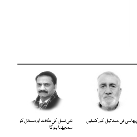
پچاسی فی صد تیل کے کنوئیں
نئی نسل کی طاقت اور مسائل کو
سمجھنا ہوگا