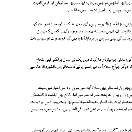
رہا تھا، آنکھیں نم تھیں اور دل دکھ سے بھرا ہوا لیکن کیا کریں!قدرت
، اس نے واپس اپنے اصل آشیانے میں جانا ہے۔
تی نیوز ایڈیٹرز والا رویہ نہیں رکھا، مجھ خاکسار کوہمیشہ دوست کہا
ر فائزہے' اﷲ انھیں ہمیشہ صحت مند و توانا رکھے' کمال کا مہربان
نانے کی پہلی سیڑھی پر چڑھایا۔آہ! وہ بھی کیا خوبصورت اور سہانے رات
توں کی منڈلی جو میلوڈی مارکیٹ میں ایک ٹی اسٹال پر لگتی تھی' شجاع
گر' جو آج اسلام آباد میں اعلیٰ پائے کا صحافی اور دانشور مانا جاتاہے
 بار شناسائی بھی اسلام آباد میں ہوئی ، وہ اسی اخبار میں سینئر
یں زبان و بیان اتنا پختہ ہے کہ خبر میں ایک لائن بھی ایڈیٹ کرنا مشکل
 ملنسار اور شریف انسان۔عبدالحمید تبسم تھا' بہت پیارا آدمی اور دوست،
ور باخبر رپورٹر ہے اور علی شیر ۔ فی الحال یہی نام ذہن میں آ رہے ہیں'
ریا میں ''گلشن جناح'' نامی فلیٹس میں تھی' یہاں ایم این ایز کو رہائش