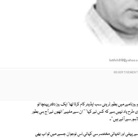
latifch910@yahoo.
امے میں بطور ٹرینی سب ایڈیٹر کام کرتا تھا' ایک روز دفتر پہنچا تو
وری طرح یاد نہیں ہے کہ کس نے کہا' '' ان سے ملیے' انھوں نے آج ہی بطور
ہور سے آئے ہیں''۔
 سے پہلی اور انتہائی مختصر سی کہانی،اس نوجوان جسے میں تو اب بھی