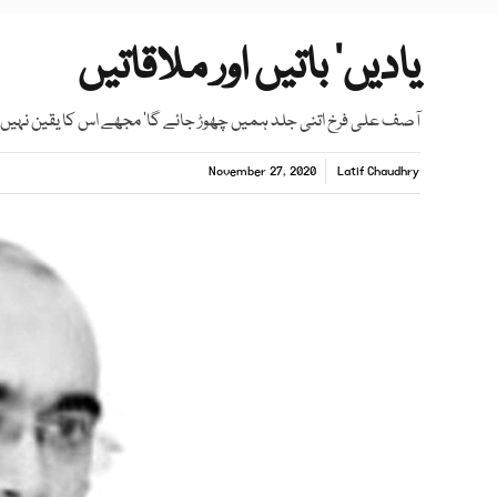
یادیں‘ باتیں اور ملاقاتیں
آصف علی فرخ اتنی جلد ہمیں چھوڑ جائے گا‘ مجھے اس کا یقین نہیں ت
November 27, 2020
Latif Chaudhry