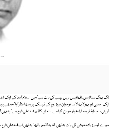
com
لگ بھگ ستائیس، اٹھائیس برس پہلے کی بات ہے' میں اسلام آباد کے ایک اردو روزن
ایک اجنبی اور بھولا بھالا سا نوجوان نیوز روم کے ڈیسک پر بیٹھا نظر آیا' مجھے پ
ٹرینی سب ایڈٹر ہمارا اخبار جوائن کیا ہے۔ نام ان کا آصف علی فرخ ہے' یہ بھی لا
میرے لیے زیادہ خوشی کی بات یہ تھی کہ وہ لاہوریا تھا' یہ تھی آصف علی فرخ