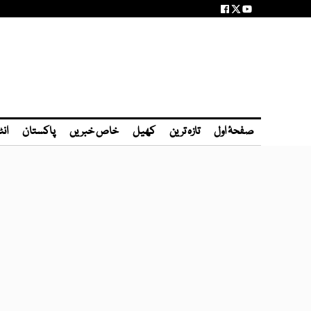
صفحۂ اول
تازہ ترین
کھیل
خاص خبریں
پاکستان
انٹ