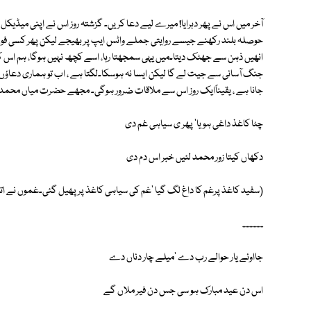
آخر میں اس نے پھر دہرایا! میرے لیے دعا کریں۔ گزشتہ روز اس نے اپنی میڈیکل 
حوصلہ بلند رکھنے جیسے روایتی جملے واٹس ایپ پر بھیجے لیکن پھر کسی فون ک
انھیں ذہن سے جھٹک دیتا۔میں یہی سمجھتا رہا، اسے کچھ نہیں ہوگا، ہم اس ک
جنگ آسانی سے جیت لے گا لیکن ایسا نہ ہوسکا۔لگتا ہے ، اب تو ہماری دعاؤں 
جانا ہے ، یقیناًایک روز اس سے ملاقات ضرور ہوگی۔ مجھے حضرت میاں محمد ب
چٹا کاغذ داغی ہویا' پھر ی سیاہی غم دی
دکھاں کیتا زور محمد لئیں خبر اس دم دی
(سفید کاغذ پرغم کا داغ لگ گیا 'غم کی سیاہی کاغذ پر پھیل گئی۔غموں نے اتن
...............
جااوئے یار حوالے رب دے 'میلے چار دناں دے
اس دن عید مبارک ہو سی جس دن فیر ملاں گے