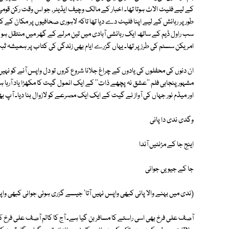
کے لیے فلیٹ الاٹ ہوتا تھا۔ اخبار کے مالک وچیف ایڈیٹر، جو اس وقت رکن قوم
طور پر رہائش کے لیے اپنا فلیٹ دے دیا تھا تاکہ لاہوری صحافیوں پر مکان کے 
سب راول ڈیم کے ساتھ ایک رہائشی آبادی میں تین مرلے کے گھر میں منتقل ہو گئے
امریکن سسٹم کی طرز پر تھا۔ یہاں گزرے ایام بھی زندگی کی کتاب پر ہمیشہ ثب
ان دنوں کی محفلوں کی یادوں کے چراغ جلانا شروع کروں تو دل واپس آنے کو نہیں
مشہور پنجابی فلم ''عشق نہ پچھے ذات'' کے ایک انمول گیت کا مکھڑا یاد آر
اور میڈم نور جہاں کی آواز نے گیت کے ایک ایک مصرعے کو لازوال بنا دیا۔ آپ بھ
وگدی ندی دا پانی
اینج جا کے مڑنئیں آندا
جا کے جیویں جوانی
(ندی میں بہنے والا پانی کبھی واپس نہیں آتا' جیسے گزری ہوئی جوانی کبھی واپ
آصف علی فرخ بھی اسی راستے کا مسافر بن گیا ہے۔ آج کا کالم آصف علی فرخ 