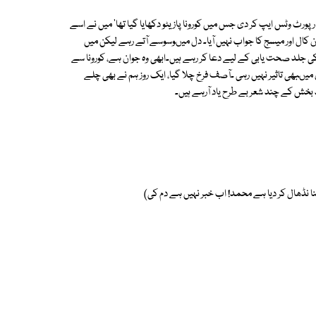
رپورٹ وٹس ایپ کر دی جس میں کورونا پازیٹو دکھایا گیا تھا' میں نے اسے
ال اور میسج کا جواب نہیں آیا۔ دل میںوسوسے آتے رہے لیکن میں
ی جلد صحت یابی کے لیے دعا کر رہے ہیں۔ابھی وہ جوان ہے، کورونا سے
میںبھی تاثیر نہیں رہی ۔آصف فرخ چلا گیا، ایک روز ہم نے بھی چلے
خش کے چند شعر بے طرح یاد آرہے ہیں۔
ا نڈھال کر دیا ہے محمد! اب خبر نہیں ہے دم کی)