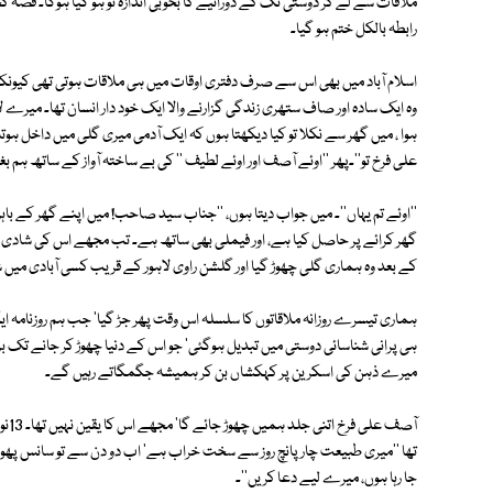
ملاقات سے لے کر دوستی تک کے دورانیے کا بخوبی اندازہ تو ہو گیا ہوگا۔ قصہ کچھ 
رابطہ بالکل ختم ہو گیا۔
اسلام آباد میں بھی اس سے صرف دفتری اوقات میں ہی ملاقات ہوتی تھی کیونکہ
وہ ایک سادہ اور صاف ستھری زندگی گزارنے والا ایک خود دار انسان تھا۔ میرے ل
ہوا ، میں گھر سے نکلا تو کیا دیکھتا ہوں کہ ایک آدمی میری گلی میں داخل ہوتاہے
علی فرخ تو''۔پھر ''اوئے آصف اور اوئے لطیف '' کی بے ساختہ آواز کے ساتھ ہم
''اوئے تم یہاں''۔ میں جواب دیتا ہوں، ''جناب سید صاحب! میں اپنے گھر کے باہ
گھر کرائے پر حاصل کیا ہے، اور فیملی بھی ساتھ ہے۔ تب مجھے اس کی شادی کا عل
کے بعد وہ ہماری گلی چھوڑ گیا اور گلشن راوی لاہور کے قریب کسی آبادی میں شف
ہماری تیسرے روزانہ ملاقاتوں کا سلسلہ اس وقت پھر جڑ گیا' جب ہم روزنامہ ای
ہی پرانی شناسائی دوستی میں تبدیل ہوگئی' جو اس کے دنیا چھوڑ کر جانے تک ب
میرے ذہن کی اسکرین پر کہکشاں بن کر ہمیشہ جگمگاتے رہیں گے۔
آصف
تھا ''میری طبیعت چار پانچ روز سے سخت خراب ہے' اب دو دن سے تو سانس پھولنا
جا رہا ہوں، میرے لیے دعا کریں''۔