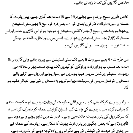
مختص گاڑیوں کی تعداد بڑھائی جائے۔
خاص طور پر صبح اور شام سے پہلے ہر 10 سے 15 منٹ بعد گاڑی چلے، پھر ریلوے کا
عملہ ہر صورت اوقات کار کی پابندی کرے۔ جس فرد کو صبح 8 بجے سٹی اسٹیشن
پہنچنا ہو وہ شخص صبح 7 بجے لانڈھی اسٹیشن پر موجود ہو تو اس گاڑی پر جانے اور اس
مسافر کو 7:45 بجے سٹی اسٹیشن پہنچا دے۔ ایسی ہی صورتحال سائٹ اور اورنگی
اسٹیشنوں سے پپری جانے والی گاڑیوں کی ہو۔
اس طرح شام 4 بجے سے رات 8 بجے تک سٹی اسٹیشن سے پپری جانے والی گاڑی ہر 15
منٹ بعد دستیاب ہو اور وقت پر لوگوں کو گھروں تک پہنچا دے۔ پھر ہر علاقہ میں
ریلوے اسٹیشن پر شٹل سروس مہیا ہو۔ ریل میں سوار ہونے اور ریل سے اترنے والے
مسافروں کو شٹل سروس کی سہولت مہیا ہو تو پھر یہ مسافروں کے لیے انتہائی مفید ہو
گا۔
سرکلر ریلوے کو کامیاب کرنے میں وفاقی حکومت کی وزارت ریلوے اور حکومت سندھ
کا بنیادی کردار ہے۔ ریلوے کی وزارت کے افسران کو اپنے عملہ کو متحرک کرنا ہے تا
کہ سرکلر ریل کی پٹری درست حالت میں رہے۔ اخبارات میں شایع ہونے والے مواد سے
ظاہر ہوتا ہے کہ بعض جگہوں پر پٹری ٹوٹ پھوٹ کا شکار ہے۔ ریلوے کے عملہ نے
اس پٹری کی مرمت کی کوشش کی ہے مگر اس پر زیادہ توجہ دینے کی ضرورت ہے۔