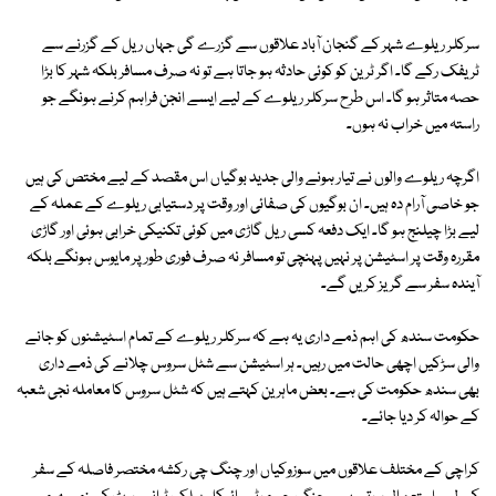
سرکلر ریلوے شہر کے گنجان آباد علاقوں سے گزرے گی جہاں ریل کے گزرنے سے
ٹریفک رکے گا۔ اگر ٹرین کو کوئی حادثہ ہو جاتا ہے تو نہ صرف مسافر بلکہ شہر کا بڑا
حصہ متاثر ہو گا۔ اس طرح سرکلر ریلوے کے لیے ایسے انجن فراہم کرنے ہونگے جو
راستہ میں خراب نہ ہوں۔
اگرچہ ریلوے والوں نے تیار ہونے والی جدید بوگیاں اس مقصد کے لیے مختص کی ہیں
جو خاصی آرام دہ ہیں۔ ان بوگیوں کی صفائی اور وقت پر دستیابی ریلوے کے عملہ کے
لیے بڑا چیلنج ہو گا۔ ایک دفعہ کسی ریل گاڑی میں کوئی تکنیکی خرابی ہوئی اور گاڑی
مقررہ وقت پر اسٹیشن پر نہیں پہنچی تو مسافر نہ صرف فوری طور پر مایوس ہونگے بلکہ
آیندہ سفر سے گریز کریں گے۔
حکومت سندھ کی اہم ذمے داری یہ ہے کہ سرکلر ریلوے کے تمام اسٹیشنوں کو جانے
والی سڑکیں اچھی حالت میں رہیں۔ ہر اسٹیشن سے شٹل سروس چلانے کی ذمے داری
بھی سندھ حکومت کی ہے۔ بعض ماہرین کہتے ہیں کہ شٹل سروس کا معاملہ نجی شعبہ
کے حوالہ کر دیا جائے۔
کراچی کے مختلف علاقوں میں سوزوکیاں اور چنگ چی رکشہ مختصر فاصلہ کے سفر