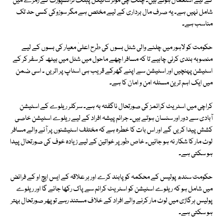
کے لیے استعمال ہوتے ہیں۔ چنگ چی موٹر سائیکل پبلک ٹرانسپورٹ کے زمرے میں
شامل نہیں ہے۔ یہ صرف مال برداری کے لیے مختص ہے مگر سوزوکی کسی حد تک
مناسب ہے۔
حکومت کو لاہور میں چلنے والی شٹل بسوں کی طرح اعلیٰ معیار کی بسوں کے لیے
منصوبہ بندی کرنی چاہیے تا کہ مسافر اچھے ماحول میں شٹل میں بیٹھ کر سفر کر کے
اسٹیشن پہنچیں اور اسٹیشن سے اپنے گھرکے قریب ہی اسٹاپ پر اتریں ۔ اسی ضمن
میں ایک اہم ترین مسئلہ امن و امان کا ہے۔
کراچی میں اسٹریٹ کرائمز کی صورتحال ناگفتہ بہ ہے۔ سرکلر ریلوے کے اسٹیشن
آبادی سے دور اور سنسان ہوتے ہیں۔ جرائم پیشہ افراد کے لیے ریلوے اسٹیشن خاصی
کشش پیدا کریں گے اور اس بات کا خطرہ ہے کہ مختلف اسٹیشنوں پر آنے والے مسافر
لوٹ مار کا شکار نہ ہو جائیں۔ خاص طور پر خواتین کے لیے زیادہ خوف کی صورتحال پیدا
ہو سکتی ہے۔
حکومت سندھ پولیس کے محکمہ کو پابند کرے اور ہر علاقہ کے ایس ایچ او کے فرائض
میں شامل ہو کہ ریلوے اسٹیشن کو اسٹریٹ کرائم سے پاک رکھا جائے گا اور ریلوے
پولیس ہرگاڑی میں لوٹ مار کرنے والے افراد کے خلاف مستند رہے تو پھر صورتحال بہتر
ہو سکتی ہے۔