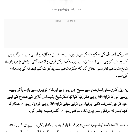
tauceeph@gmail.com
تحریک انصاف کی حکومت کراچی والوں سے مسلسل مذاق فرما رہی ہے۔ سرکلر ریل
کے بجائے کراچی سٹی اسٹیشن سے پپری تک لوکل ٹرین چلا دی گئی۔ وفاقی وزیر ریلوے
شیخ رشید نے فخر سے اعلان کیا کہ حکومت نے سپریم کورٹ کے فیصلہ کی پاسداری
کی ہے۔
یہ ریل گاڑی سٹی اسٹیشن سے صبح چل رہی ہے اور شام کو پپری سے واپس آتی ہے۔
پہلے اس کا کرایہ 50 روپے مقررکیا گیا تھا مگر شیخ رشید اس گاڑی کے افتتاح کے لیے
خود کراچی تشریف لائے اور فیاضی کرتے ہوئے کرایہ 30 روپے کر دیا۔ ریلوے حکام کا
کہنا ہے کہ اورنگی سے پپری تک سرکلر ریلوے اگلے مہینہ چلے گی۔
سندھ کا محکمہ ٹرانسپورٹ اس عزم کا اظہارکر رہا ہے کہ اورنگی سے پپری کے راستہ