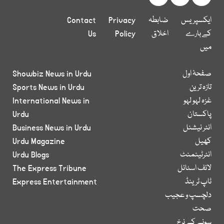
ایکسپریس
ضابطہ
Privacy
Contact
کے بارے
اخلاق
Policy
Us
میں
صفحۂ اول
Showbiz News in Urdu
تازہ ترین
Sports News in Urdu
غزہ لہو لہو
International News in
پاکستان
Urdu
انٹر نیشنل
Business News in Urdu
کھیل
Urdu Magazine
انٹرٹینمنٹ
Urdu Blogs
لائف اسٹائل
The Express Tribune
ٹاپ ٹرینڈ
Express Entertainment
دلچسپ و عجیب
صحت
سونے کے نرخ