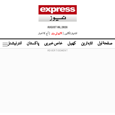
AUGUST 06, 2026
اشتہار لگائیں |
لائیو ٹی وی
| آج کا اخبار
صفحۂ اول
تازہ ترین
کھیل
خاص خبریں
پاکستان
انٹر نیشنل
ٹا