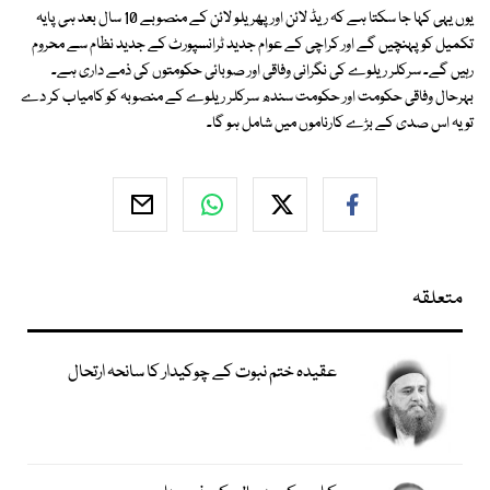
یوں یہی کہا جا سکتا ہے کہ ریڈ لائن اور پھر یلو لائن کے منصوبے 10 سال بعد ہی پایہ
تکمیل کو پہنچیں گے اور کراچی کے عوام جدید ٹرانسپورٹ کے جدید نظام سے محروم
رہیں گے۔ سرکلر ریلوے کی نگرانی وفاقی اور صوبائی حکومتوں کی ذمے داری ہے۔
بہرحال وفاقی حکومت اور حکومت سندھ سرکلر ریلوے کے منصوبہ کو کامیاب کر دے
تو یہ اس صدی کے بڑے کارناموں میں شامل ہو گا۔
متعلقہ
عقیدہ ختم نبوت کے چوکیدار کا سانحہ ارتحال