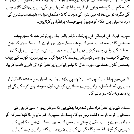
میں آنے والے 16مقامات پر اوور ہیڈ برج تعمیر ہونگے اور گیٹ لگائے جائیں گے۔ ریلوے
کے حکام نے گزشتہ مہینوں بار بار یہ فرمایا تھا کہ پہلے اورنگی سے پپری تک گاڑی چلے
گی مگر نہ تو اس علاقہ میں پٹری کی مرمت کا کام مکمل ہوا نہ ریلوے اسٹیشنوں کی
مرمت ہوئی، یوں حکام کو مجبوراً اپنے فیصلہ پر نظرثانی کرنا پڑی۔
سپریم کورٹ کی کارروائی کی رپورٹنگ کرنے والے ایک رپورٹر نے بتایا کہ معزز چیف
جسٹس گلزار احمد نے سندھ کے چیف سیکریٹری اور ریلوے کے سیکریٹری کو توہین
عدالت کے نوٹس جاری کر دیے تھے اس لیے جلدی سے سٹی اسٹیشن سے ریل گاڑی
چلانے کا فیصلہ ہوا جس کو سرکلر ریلوے کا نام دیا گیا۔ اب پھر سپریم کورٹ کے چیف
جسٹس گلزار احمد نے صورت حال کا نوٹس لیا اور وزیر اعلیٰ کو ذاتی طور پر طلب کر لیا۔
کراچی میں پبلک ٹرانسپورٹ سے دلچسپی رکھنے والے صاحبان اس خدشہ کا اظہارکر
رہے ہیں کہ نامکمل سرکلر ریلوے مسافروں کو اپنی طرف متوجہ نہیں کر سکے گی اور
یہ منصوبہ ناکام ہو جائے گا۔
سندھ کے وزیر اعلیٰ مراد علی شاہ فرما چکے ہیں کہ سرکلر ریلوے سے کراچی کے
مسافروں کو خاطر خواہ فائدہ نہیں ہو گا۔ پبلک ٹرانسپورٹ کے ماہرین کا کہنا ہے کہ اگر
سرکلر ریلوے پرانے ٹریک پر چلتی ہے جس کے خاصے امکانات ہیں تو کراچی کے
شہریوں کو کچھ فائدہ ہو گا مگر اس کے لیے ضروری ہے کہ سرکلر ریلوے کے لیے