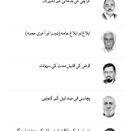
کراچی کی بدحالی کے ذمے دار
ابلاغ اور ابلاغِ عامہ (دوسرا اور آخری حصہ)
قرض کی قلیل مدت کی سہولت
پچاسی فی صد تیل کے کنوئیں