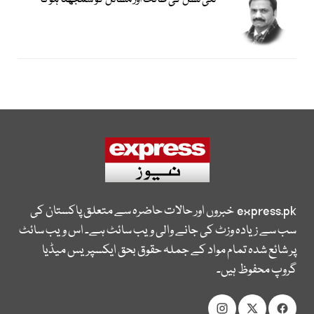
نئی نسل کی طاقت اور مسائل کو سمجھنا ہوگا
express.pk
خبروں اور حالات حاضرہ سے متعلق پاکستان کی
سب سے زیادہ وزٹ کی جانے والی ویب سائٹ ہے۔ اس ویب سائٹ
پر شائع شدہ تمام مواد کے جملہ حقوق بحق ایکسپریس میڈیا
گروپ محفوظ ہیں۔