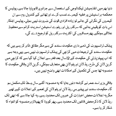
دنیا بھر میں انفارمیشن ٹیکنالوجی کے استعمال سے جرائم پر قابو پایا جاتا ہے۔ پولیس کا
محکمہ ہر اسٹیشن پر خفیہ کیمرے نصب کرے اور تھانے کے کنٹرول روم سے ان
کیمروں کی نگرانی کی جائے تو زیادہ افرادی قوت کی ضرورت نہیں ہوتی۔ پولیس اہلکار
اس بات کو یقینی بنائیں کہ سرکلر ریل اور ریلوے اسٹیشن اسٹریٹ کرائم سے محفوظ
علاقے ہونگے، پھر مسافروں کی اکثریت سرکلر ریل کو ترجیح دے گی۔
پبلک ٹرانسپورٹ کی ذمے داری حکومت سندھ کی ہے مگر حقائق ظاہر کر رہے ہیں کہ
حکومت سندھ کی ترجیحات میں کراچی کی پبلک ٹرانسپورٹ نہیں ہے، یہی وجہ ہے
کہ اب پیپلز پارٹی کی حکومت کے 12سال بعد فخر سے اعلان کیا گیا ہے کہ کراچی میں
گرین لائن کی طرح ریڈ لائن اور یلو لائن بھی متعارف ہونگی۔ گرین لائن وفاقی حکومت کا
منصوبہ تھا جس کی تکمیل کے امکانات ابھی واضح نہیں ہیں۔
وفاقی وزیر اسد عمر نے گزشتہ دنوں بتایا کہ یہ منصوبہ اگلے سال وسط تک مکمل ہو
گا۔ حکومت سندھ نے پہلے ہی ریڈ لائن اور یلو لائن کی تعمیر کے اعلانات کیے تھے
مگر یہ اعلانات محض اخبارات کی خبروں تک محدود رہے۔ یہ کہا جاتا ہے کہ ابھی تک
ریڈ لائن کا ذکر محض فائلوں تک محدود ہے۔ پھر کورونا کا پھیلاؤ ہر منصوبہ کو التواء کا
شکار کر رہا ہے۔