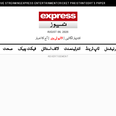
IVE STREAMING
EXPRESS ENTERTAINMENT
CRICKET PAKISTAN
TODAY'S PAPER
AUGUST 08, 2026
اشتہار لگائیں |
لائیو ٹی وی
| آج کا اخبار
ر نیشنل
ٹاپ ٹرینڈ
انٹرٹینمنٹ
لائف اسٹائل
فیکٹ چیک
صحت