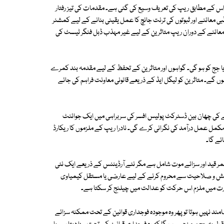
اس کے مطابق ریپ کی تعریف وسیع کی گئی ہے۔ مقدمات کی تیز رفتار
ی معائنے اور ثبوتوں کی ترنت جانچ کا عمل یقینی بنانے کے لیے کمشنر
 معائنے کے دوران ریپ متاثرین کے لیے غیر مہذب ڈبل فنگر ٹیسٹ کی
جج کو ہو گی۔ گواہوں اور متاثرین کے تحفظ کے لیے مقدمہ بند کمرے
ے۔ متاثرین کو لیگل ایڈ کے ذریعے قانونی معاونت فراہم کی جائے
کی چھان بین ڈسٹرکٹ پولیس افسر کی سربراہی میں ایک جوائنٹ
کمل عمل درآمد کی نگرانی کرے گی۔ نادرا ریپ کے ملزموں کا ریکارڈ
ئے گا۔
ر قید اور سزائے موت شامل ہے مگر نئے آرڈیننس کے ذریعے ایک نئی
اہش و صلاحیت سے محروم کرنے کے لیے عارضی یا مستقل کیمیاوی
ت میں ملزم اس حرکت کو عدالت میں چیلنج کر سکتا ہے۔
 نہیں ہوتا تو پھر وہ موجودہ فوجداری قوانین کے تحت ممکنہ سزائے