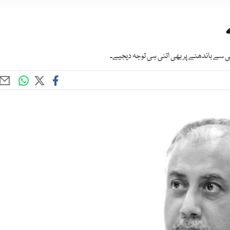
ی سے باندھنے پر بھی اتنی ہی توجہ دیجیے۔