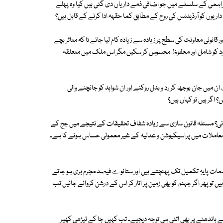
 فراہمی کے سلسلے میں جو اضافی ذمے داریاں دی گئی ہیں کیا وہ پہلے
داریوں کو آرڈیننس کی روح کے مطابق کما حقہہ ادا کرنے کے قابل ہیں؟
قانونی معاونت کی سطح پر زیادہ سے زیادہ کام لیا جائے تا کہ متاثر بچے
ود کو شامل اور محفوظ محسوس کر سکیں مگر اس ملک میں متعلقہ
ن میں جان بوجھ کر رد و بدل روکنے اور ان شواہد کو جانچنے والی
 اگر ہیں تو کہاں ہیں؟
ٓئی؟ مسئلہ قانون سازی سے زیادہ شفاف تحقیقات کے نتیجے میں جج کے
ک معاملات میں پراسیکیوشن و عدلیہ کے غیر معمولی حساس ہونے کا ہے۔
ات پایہِ تکمیل تک پہنچتے ہیں اور ستانوے فیصد مجرم بری ہو جاتے
 تو پھر اگر جہنم کو بھی زمین پر اتار کر اس کے درشن کروائے جائیں تب
ے باندھنے پر بھی اتنی ہی توجہ دیجیے۔ تب کہیں جا کے ٹیڑھی کھیر