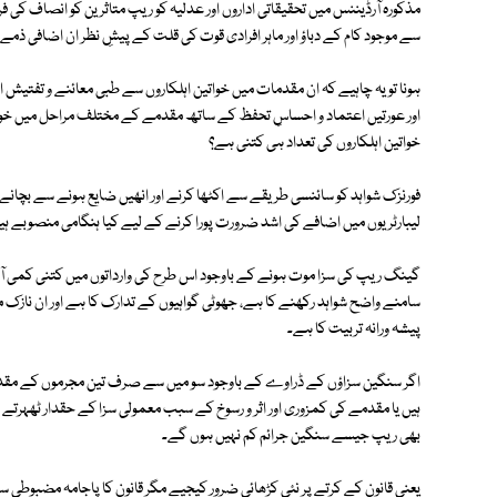
مذکورہ آرڈیننس میں تحقیقاتی اداروں اور عدلیہ کو ریپ متاثرین کو انصاف کی
سے موجود کام کے دباؤ اور ماہر افرادی قوت کی قلت کے پیشِ نظر ان اضافی ذمے 
ہونا تو یہ چاہیے کہ ان مقدمات میں خواتین اہلکاروں سے طبی معائنے و تفتیش اور 
اور عورتیں اعتماد و احساسِ تحفظ کے ساتھ مقدمے کے مختلف مراحل میں خ
خواتین اہلکاروں کی تعداد ہی کتنی ہے؟
فورنزک شواہد کو سائنسی طریقے سے اکٹھا کرنے اور انھیں ضایع ہونے سے بچانے، ا
لیبارٹریوں میں اضافے کی اشد ضرورت پورا کرنے کے لیے کیا ہنگامی منصوبے ہیں؟
گینگ ریپ کی سزا موت ہونے کے باوجود اس طرح کی وارداتوں میں کتنی کمی ا
سامنے واضح شواہد رکھنے کا ہے، جھوٹی گواہیوں کے تدارک کا ہے اور ان ناز
پیشہ ورانہ تربیت کا ہے۔
اگر سنگین سزاؤں کے ڈراوے کے باوجود سو میں سے صرف تین مجرموں کے مقدم
ہیں یا مقدمے کی کمزوری اور اثر و رسوخ کے سبب معمولی سزا کے حقدار ٹھہرتے ہیں
بھی ریپ جیسے سنگین جرائم کم نہیں ہوں گے۔
یعنی قانون کے کرتے پر نئی کڑھائی ضرور کیجیے مگر قانون کا پاجامہ مضبوطی س