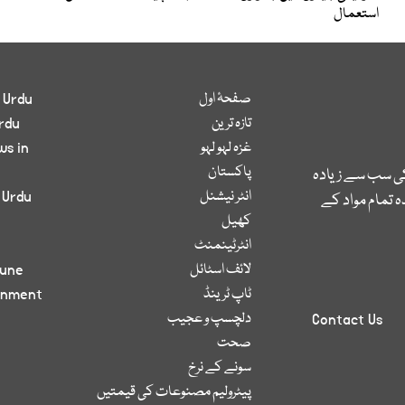
استعمال
صفحۂ اول
 Urdu
تازہ ترین
rdu
غزہ لہو لہو
ws in
پاکستان
کی سب سے زیادہ
انٹر نیشنل
 Urdu
 تمام مواد کے
کھیل
انٹرٹینمنٹ
لائف اسٹائل
bune
ٹاپ ٹرینڈ
inment
دلچسپ و عجیب
Contact Us
صحت
سونے کے نرخ
پیٹرولیم مصنوعات کی قیمتیں