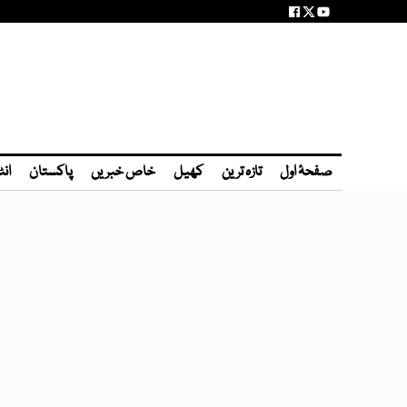
صفحۂ اول
تازہ ترین
کھیل
خاص خبریں
پاکستان
انٹ