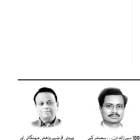
100 سے زائد دن… سمندر کے
بیرونی قرضے،بڑھتی مہنگائی اور