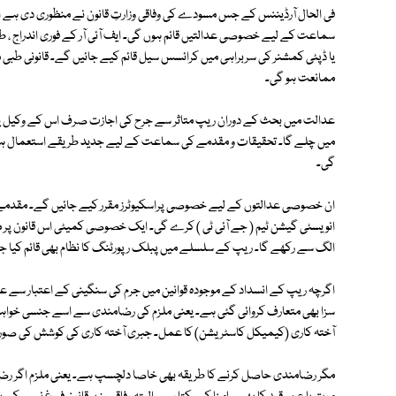
فی الحال آرڈیننس کے جس مسودے کی وفاقی وزارتِ قانون نے منظوری دی ہے 
سماعت کے لیے خصوصی عدالتیں قائم ہوں گی۔ ایف آئی آر کے فوری اندراج ، طب
یا ڈپٹی کمشنر کی سربراہی میں کرائسس سیل قائم کیے جائیں گے۔ قانونی طبی
ممانعت ہو گی۔
عدالت میں بحث کے دوران ریپ متاثر سے جرح کی اجازت صرف اس کے وکیل یا 
میں چلے گا۔ تحقیقات و مقدمے کی سماعت کے لیے جدید طریقے استعمال ہوں گ
گی۔
ان خصوصی عدالتوں کے لیے خصوصی پراسکیوٹرز مقرر کیے جائیں گے۔ مقدمے 
انویسٹی گیشن ٹیم ( جے آئی ٹی ) کرے گی۔ ایک خصوصی کمیٹی اس قانون پر م
الگ سے رکھے گا۔ ریپ کے سلسلے میں پبلک رپورٹنگ کا نظام بھی قائم کیا جا
اگرچہ ریپ کے انسداد کے موجودہ قوانین میں جرم کی سنگینی کے اعتبار سے عم
سزا بھی متعارف کروائی گئی ہے۔ یعنی ملزم کی رضامندی سے اسے جنسی خو
آختہ کاری (کیمیکل کاسٹریشن) کا عمل۔ جبری آختہ کاری کی کوشش کی صور
مگر رضامندی حاصل کرنے کا طریقہ بھی خاصا دلچسپ ہے۔ یعنی ملزم اگر رضامند