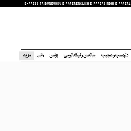
EXPRESS TRIBUNE
URDU E-PAPER
ENGLISH E-PAPER
SINDHI E-PAPER
L
دلچسپ و عجیب
سائنس و ٹیکنالوجی
بزنس
رائے
مزید