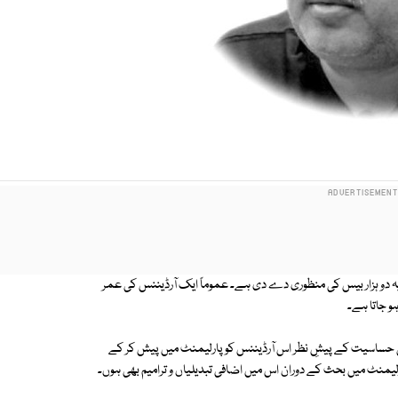
ریہ دو ہزار بیس کی منظوری دے دی ہے۔ عموماً ایک آرڈیننس کی عمر
ہو جاتا ہے۔
 حساسیت کے پیشِ نظر اس آرڈیننس کو پارلیمنٹ میں پیش کر کے
رلیمنٹ میں بحث کے دوران اس میں اضافی تبدیلیاں و ترامیم بھی ہوں۔