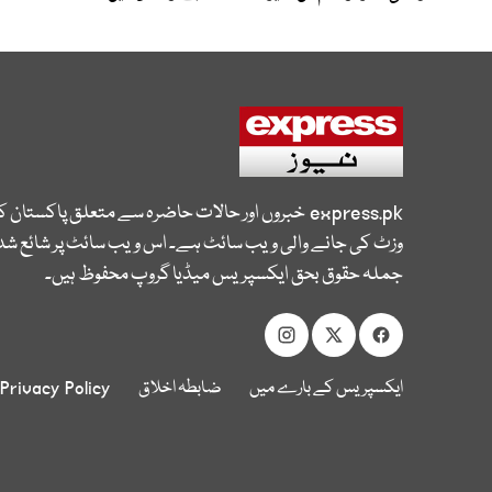
express.pk
خبروں اور حالات حاضرہ سے متعلق پاکستان 
وزٹ کی جانے والی ویب سائٹ ہے۔ اس ویب سائٹ پر شائع شدہ
جملہ حقوق بحق ایکسپریس میڈیا گروپ محفوظ ہیں۔
ایکسپریس کے بارے میں
ضابطہ اخلاق
Privacy Policy