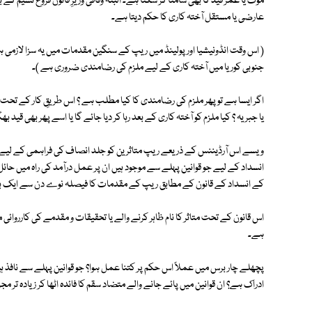
موت یا عمر قید کا بھی سامنا کر سکتا ہے۔ البتہ وفاقی وزیرِ قانون فروغ نسیم کے 
عارضی یا مستقل آختہ کاری کا حکم دیتا ہے۔
( اس وقت انڈونیشیا اور پولینڈ میں ریپ کے سنگین مقدمات میں یہ سزا لازمی ہ
جنوبی کوریا میں آختہ کاری کے لیے ملزم کی رضامندی ضروری ہے )۔
اگر ایسا ہے تو پھر ملزم کی رضامندی کا کیا مطلب ہے ؟ اس طریقِ کار کے ت
یا جبریہ ؟ کیا ملزم کو آختہ کاری کے بعد رہا کر دیا جائے گا یا اسے پھر بھی قید 
ویسے اس آرڈیننس کے ذریعے ریپ متاثرین کو جلد انصاف کی فراہمی کے لیے
انسداد کے لیے جو قوانین پہلے سے موجود ہیں ان پر عمل درآمد کی راہ میں حائل 
کے انسداد کے قانون کے مطابق ریپ کے مقدمات کا فیصلہ نوے دن سے ایک برس
اس قانون کے تحت متاثر کا نام ظاہر کرنے والے یا تحقیقات و مقدمے کی کارروائی می
ہے۔
پچھلے چار برس میں عملاً اس حکم پر کتنا عمل ہوا؟ جو قوانین پہلے سے نافذ ہی
ادراک ہے؟ ان قوانین میں پائے جانے والے متضاد سقم کا فائدہ اٹھا کر زیادہ تر