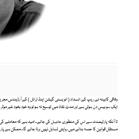
وفاقی کابینہ نے ریپ کے انسداد ( انویسٹی گیشن اینڈ ٹرائل ) کے آرڈیننس مج
ایک سو بیس دن ہوتی ہے اور مدتِ نفاذ میں توسیع نہ ہو تو وہ خود بخود غیر موثر 
تا آنکہ پارلیمنٹ سے اس کی منظوری حاصل کی جائے۔ امید ہے کہ معاملے کی
مستقل قوانین کا حصہ بنانے میں روایتی تساہل نہیں برتا جائے گا۔ ممکن ہے پا