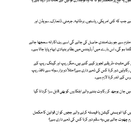
بقول یہ جج پر منحصر ہو گا کہ وہ فوجداری قوانین کے تحت سزا دیتا ہے یا
ے جب کہ کئی امریکی ریاستوں، برطانیہ، جرمنی، ڈنمارک، سویڈن اور
حت ملزم سے جو رضامندی حاصل کی جائے گی اسے رضاکارانہ سمجھا جائے
بھگتنا ہو گی۔ اس بارے میں آرڈیننس میں بظاہر بنیادی ابہام پایا جاتا ہے۔
 کئی مثبت طریقے تجویز کیے گئے ہیں۔ مگر ریپ اور گینگ ریپ کے
رکاوٹیں دور کرنا کس کی ذمے داری ہے؟ مثلاً دو ہزار سولہ سے نافذ ریپ
 کے اندر کرنا لازم ہے۔
ں جان بوجھ کر رکاوٹ بننے والے اہلکاروں کو بھی قابلِ سزا گردانا گیا
ں کیا انویسٹی گیشن یا فیصلہ کرنے والے ججوں کو ان قوانین کا مکمل
 مجرم چھوٹ جاتے ہیں۔یہ سقم دور کرنا کس کی ذمے داری ہے؟