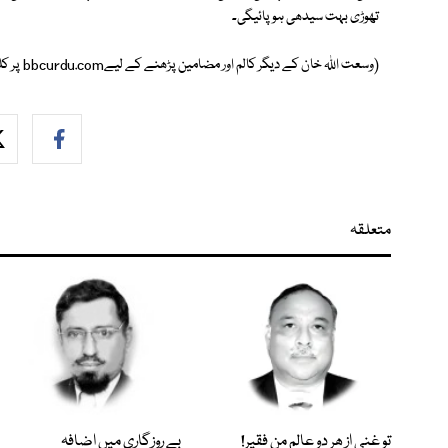
تھوڑی بہت سیدھی ہو پائیگی۔
(وسعت اللہ خان کے دیگر کالم اور مضامین پڑھنے کے لیےbbcurdu.com پر کلک کیجیے)
متعلقہ
تو غنی از ھر دو عالم من فقیر!
بے روزگاری میں اضافہ