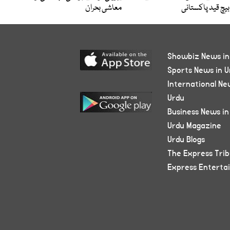
بیچ قید پاکستانی
معاشی بحران
Showbiz News in
Sports News in U
International Ne
Urdu
Business News in
Urdu Magazine
Urdu Blogs
The Express Tri
Express Enterta