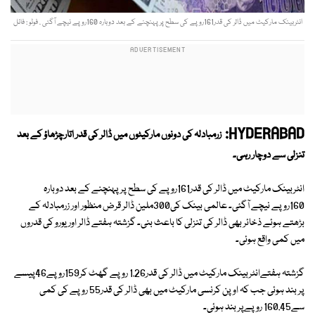
انٹربینک مارکیٹ میں ڈالر کی قدر161روپے کی سطح پر پہنچنے کے بعد دوبارہ 160روپے نیچے آگئی . فوٹو : فائل
HYDERABAD:
زرمبادلہ کی دونوں مارکیٹوں میں ڈالر کی قدر اتارچڑھاؤ کے بعد
تنزلی سے دوچار رہی۔
انٹربینک مارکیٹ میں ڈالر کی قدر161روپے کی سطح پر پہنچنے کے بعد دوبارہ
160روپے نیچے آگئی۔ عالمی بینک کی300ملین ڈالر قرض منظور اور زرمبادلہ کے
بڑھتے ہوئے ذخائر بھی ڈالر کی تنزلی کا باعث بنی۔ گزشتہ ہفتے ڈالر اور یورو کی قدروں
میں کمی واقع ہوئی۔
گزشتہ ہفتےانٹربینک مارکیٹ میں ڈالر کی قدر1.26 روپے گھٹ کر159روپے46پیسے
پر بند ہوئی جب کہ اوپن کرنسی مارکیٹ میں بھی ڈالر کی قدر55 روپے کی کمی
سے160.45 روپےپر بند ہوئی۔