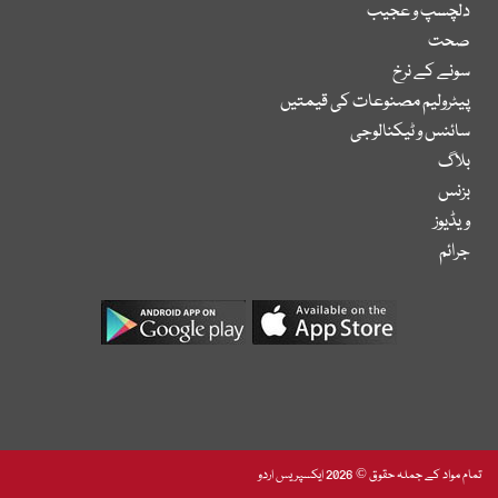
دلچسپ و عجیب
صحت
سونے کے نرخ
پیٹرولیم مصنوعات کی قیمتیں
سائنس و ٹیکنالوجی
بلاگ
بزنس
ویڈیوز
جرائم
تمام مواد کے جملہ حقوق © 2026 ایکسپریس اردو