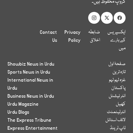
گروپ محفوظ ہیں۔
ایکسپریس
ضابطہ
Privacy
Contact
کے بارے
اخلاق
Policy
Us
میں
صفحۂ اول
Showbiz News in Urdu
تازہ ترین
Sports News in Urdu
غزہ لہو لہو
International News in
پاکستان
Urdu
انٹر نیشنل
Business News in Urdu
کھیل
Urdu Magazine
انٹرٹینمنٹ
Urdu Blogs
لائف اسٹائل
The Express Tribune
ٹاپ ٹرینڈ
Express Entertainment