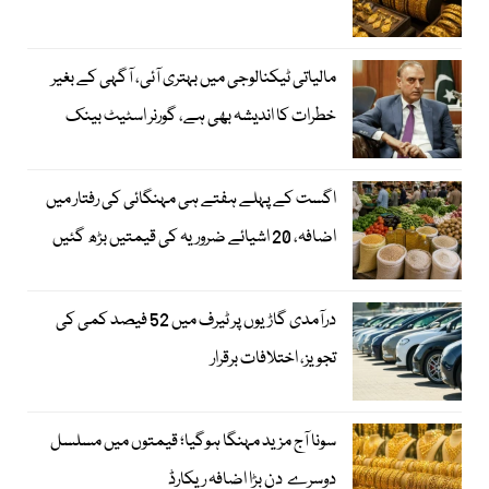
مالیاتی ٹیکنالوجی میں بہتری آئی، آگہی کے بغیر
خطرات کا اندیشہ بھی ہے، گورنر اسٹیٹ بینک
اگست کے پہلے ہفتے ہی مہنگائی کی رفتار میں
اضافہ، 20 اشیائے ضروریہ کی قیمتیں بڑھ گئیں
درآمدی گاڑیوں پر ٹیرف میں 52 فیصد کمی کی
تجویز، اختلافات برقرار
سونا آج مزید مہنگا ہوگیا؛ قیمتوں میں مسلسل
دوسرے دن بڑا اضافہ ریکارڈ