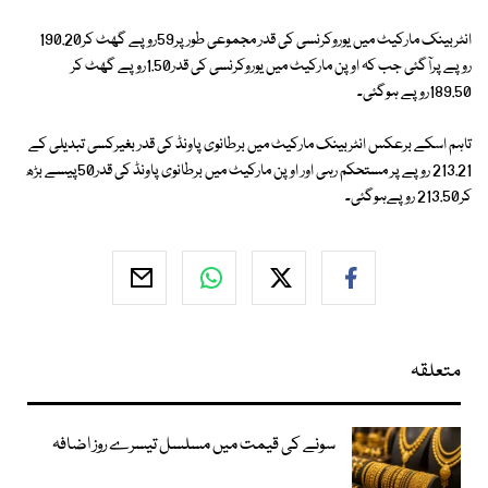
انٹربینک مارکیٹ میں یوروکرنسی کی قدر مجموعی طورپر59روپے گھٹ کر190.20
روپے پرآگئی جب کہ اوپن مارکیٹ میں یوروکرنسی کی قدر1.50روپے گھٹ کر
189.50روپے ہوگئی۔
تاہم اسکے برعکس انٹربینک مارکیٹ میں برطانوی پاونڈ کی قدر بغیرکسی تبدیلی کے
213.21 روپے پر مستحکم رہی اور اوپن مارکیٹ میں برطانوی پاونڈ کی قدر50پیسے بڑھ
کر213.50 روپےہوگئی۔
متعلقہ
سونے کی قیمت میں مسلسل تیسرے روز اضافہ