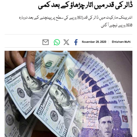
ڈالر کی قدر میں اتار چڑھاؤ کے بعد کمی
انٹربینک مارکیٹ میں ڈالر کی قدر161روپے کی سطح پر پہنچنے کے بعد دوبارہ
160روپے نیچے آگئی
November 28, 2020
Ehtisham Mufti