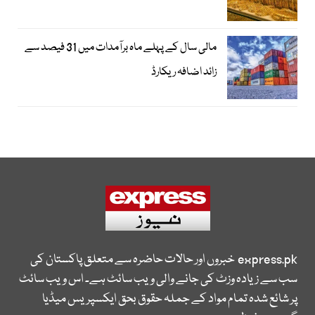
مالی سال کے پہلے ماہ برآمدات میں 31 فیصد سے
زائد اضافہ ریکارڈ
express.pk
خبروں اور حالات حاضرہ سے متعلق پاکستان کی
سب سے زیادہ وزٹ کی جانے والی ویب سائٹ ہے۔ اس ویب سائٹ
پر شائع شدہ تمام مواد کے جملہ حقوق بحق ایکسپریس میڈیا