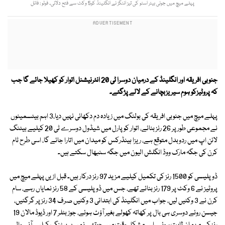
پہلے میچ میں جونی بیئر اسٹو کی تیز اننگز نے انگلینڈ کو5 وکٹ سے فتح دلائی۔ فوٹو : فائل
جنوبی افریقہ اور انگلینڈ کے درمیان دوسرا ٹی 20 انٹرنیشنل اتوار کو کھیلا جائے گا جب
کہ پروٹیزکو ہوم سیریزبچانے کے لالے پڑگئے۔
پہلے میچ میں جنوبی افریقہ کی بولنگ میں زیادہ دم دکھائی نہیں دیا،3 اہم بیٹسمینوں
نے مجموعی طور پر 26 رنز بنائے، اتوار کو پارل میں شیڈول دوسرے ٹی 20 کیلیے بیٹنگ
لائن اپ میں ردوبدل متوقع ہے، ریزا ہینڈرکس کو میدان میں اتارا جائے گا، اسی طرح ٹام
کرن کی جگہ مارک ووڈ انگلش الیون میں جگہ سنبھال سکتے ہیں۔
ڈوپلیسی کو 1500 رنز کی تکمیل کیلیے مزید 97 رنز درکار ہیں۔ قبل ازیں پہلے میچ میں
پروٹیز نے 6 وکٹ پر 179 رنز بنائے تھے، جس میں ڈو پلیسی کے 58 رنز نمایاں رہے، سام
کرن نے 3 وکٹیں لیں، جواب میں انگلینڈ کی ابتدائی 3 وکٹیں صرف 34 رنز پر گرگئیں،
جیسن روئے دوسری ہی بال پر کھاتہ کھولے بغیر آؤٹ ہوئے، جوز بٹلر 7 اور ڈیوڈ مالان 19