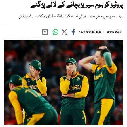
پروٹیز کو ہوم سیریز بچانے کے لالے پڑگئے
پہلے میچ میں جونی بیئر اسٹو کی تیز اننگز نے انگلینڈ کو5 وکٹ سے فتح دلائی
November 29, 2020
Sports Desk