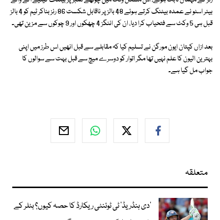
رنز کے مہمان ثابت ہوئے، اس مشکل وقت میں چوتھے نمبر پر بیٹنگ کیلیے آنے والے
بیئر اسٹو نے عمدہ بیٹنگ کرتے ہوئے 48 بالز پر ناقابل شکست 86 رنز بناکر ٹیم کو 4 بالز
قبل ہی 5 وکٹ سے فتحیاب کرا دیا، ان کی اننگز 4 چھکوں اور 9 چوکوں سے مزین تھی۔
بعد ازاں کپتان ایون مورگن نے تسلیم کیا کہ مقابلے سے قبل انھیں اس طرز میں اپنی
بہترین الیون کا علم نہیں تھا مگر اتوار کو دوسرے میچ سے قبل بہت سے سوالوں کا
جواب مل گیا ہے۔
متعلقہ
’دی ہنڈریڈ‘ ٹی ٹوئنٹی ریکارڈ کا حصہ کیوں؟ بٹلر کے