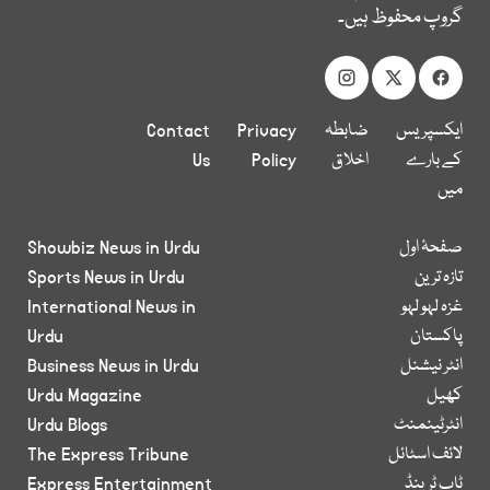
گروپ محفوظ ہیں۔
ایکسپریس
ضابطہ
Privacy
Contact
کے بارے
اخلاق
Policy
Us
میں
صفحۂ اول
Showbiz News in Urdu
تازہ ترین
Sports News in Urdu
غزہ لہو لہو
International News in
پاکستان
Urdu
انٹر نیشنل
Business News in Urdu
کھیل
Urdu Magazine
انٹرٹینمنٹ
Urdu Blogs
لائف اسٹائل
The Express Tribune
ٹاپ ٹرینڈ
Express Entertainment