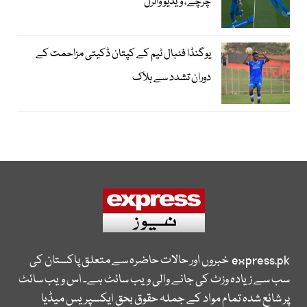
چرچے، ویڈیو وائرل
یوگنڈا فٹبال ٹیم کے کپتان ڈکیتی مزاحمت کے
دوران تشدد سے ہلاک
express.pk
خبروں اور حالات حاضرہ سے متعلق پاکستان کی
سب سے زیادہ وزٹ کی جانے والی ویب سائٹ ہے۔ اس ویب سائٹ
پر شائع شدہ تمام مواد کے جملہ حقوق بحق ایکسپریس میڈیا