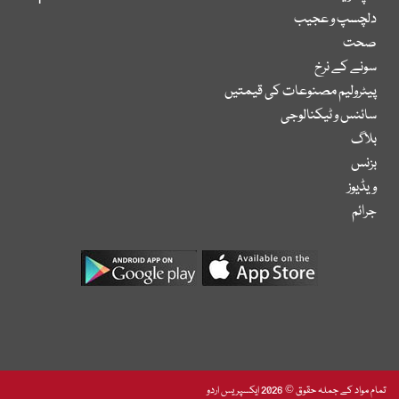
دلچسپ و عجیب
صحت
سونے کے نرخ
پیٹرولیم مصنوعات کی قیمتیں
سائنس و ٹیکنالوجی
بلاگ
بزنس
ویڈیوز
جرائم
تمام مواد کے جملہ حقوق © 2026 ایکسپریس اردو