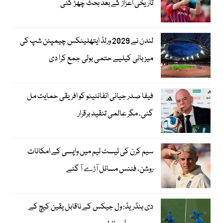
تاریخی اعزاز کے بعد بحث چھڑ گئی
لندن نے 2029 ورلڈ ایتھلیٹکس چیمپئن شپ کی
میزبانی کیلیے حتمی بولی جمع کرا دی
فیفا صدر جیانی انفانٹینو کو افریقی حمایت مل
گئی، مگر عالمی تنقید برقرار
سیم کرن کی ٹیسٹ ٹیم میں واپسی کے امکانات
روشن، فٹنس مسائل آڑے آ گئے
دی ہنڈریڈ: ول جیکس کے ناقابل یقین کیچ کے