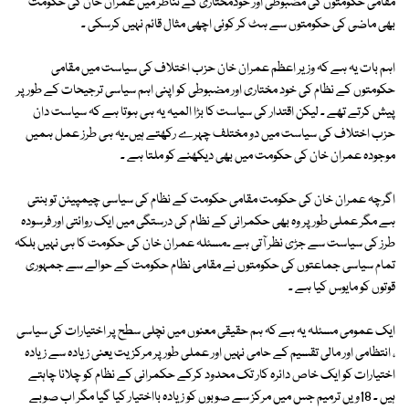
مقامی حکومتوں کی مضبوطی اور خودمختاری کے تناظر میں عمران خان کی حکومت
بھی ماضی کی حکومتوں سے ہٹ کر کوئی اچھی مثال قائم نہیں کرسکی ۔
اہم بات یہ ہے کہ وزیر اعظم عمران خان حزب اختلاف کی سیاست میں مقامی
حکومتوں کے نظام کی خود مختاری اور مضبوطی کو اپنی اہم سیاسی ترجیحات کے طور پر
پیش کرتے تھے ۔ لیکن اقتدار کی سیاست کا بڑا المیہ یہ ہی ہوتا ہے کہ سیاست دان
حزب اختلاف کی سیاست میں دو مختلف چہرے رکھتے ہیں۔یہ ہی طرز عمل ہمیں
موجودہ عمران خان کی حکومت میں بھی دیکھنے کو ملتا ہے ۔
اگرچہ عمران خان کی حکومت مقامی حکومت کے نظام کی سیاسی چیمپیئن تو بنتی
ہے مگر عملی طور پر وہ بھی حکمرانی کے نظام کی درستگی میں ایک روائتی اور فرسودہ
طرز کی سیاست سے جڑی نظر آتی ہے ۔مسئلہ عمران خان کی حکومت کا ہی نہیں بلکہ
تمام سیاسی جماعتوں کی حکومتوں نے مقامی نظام حکومت کے حوالے سے جمہوری
قوتوں کو مایوس کیا ہے ۔
ایک عمومی مسئلہ یہ ہے کہ ہم حقیقی معنوں میں نچلی سطح پر اختیارات کی سیاسی
، انتظامی اور مالی تقسیم کے حامی نہیں اور عملی طور پر مرکزیت یعنی زیادہ سے زیادہ
اختیارات کو ایک خاص دائرہ کار تک محدود کرکے حکمرانی کے نظام کو چلانا چاہتے
ہیں ۔ 18ویں ترمیم جس میں مرکز سے صوبوں کو زیادہ بااختیار کیا گیا مگر اب صوبے