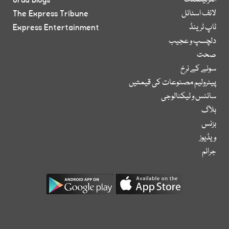
انٹرٹینمنٹ
Urdu Blogs
لائف اسٹائل
The Express Tribune
ٹاپ ٹرینڈ
Express Entertainment
دلچسپ و عجیب
صحت
سونے کے نرخ
پیٹرولیم مصنوعات کی قیمتیں
سائنس و ٹیکنالوجی
بلاگ
بزنس
ویڈیوز
جرائم