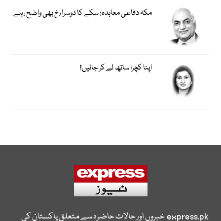
مکہ دفاعی معاہدہ: سکے کا دوسرا رخ بھی واضح رہے
اپنا کچرا ساتھ لے کر جائیں!
express.pk
خبروں اور حالات حاضرہ سے متعلق پاکستان کی