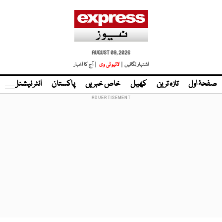
AUGUST 09, 2026
اشتہار لگائیں |
لائیو ٹی وی
| آج کا اخبار
صفحۂ اول
تازہ ترین
کھیل
خاص خبریں
پاکستان
انٹر نیشنل
ٹا