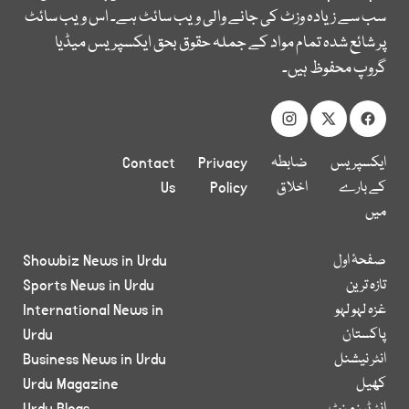
سب سے زیادہ وزٹ کی جانے والی ویب سائٹ ہے۔ اس ویب سائٹ
پر شائع شدہ تمام مواد کے جملہ حقوق بحق ایکسپریس میڈیا
گروپ محفوظ ہیں۔
ایکسپریس
ضابطہ
Privacy
Contact
کے بارے
اخلاق
Policy
Us
میں
صفحۂ اول
Showbiz News in Urdu
تازہ ترین
Sports News in Urdu
غزہ لہو لہو
International News in
پاکستان
Urdu
انٹر نیشنل
Business News in Urdu
کھیل
Urdu Magazine