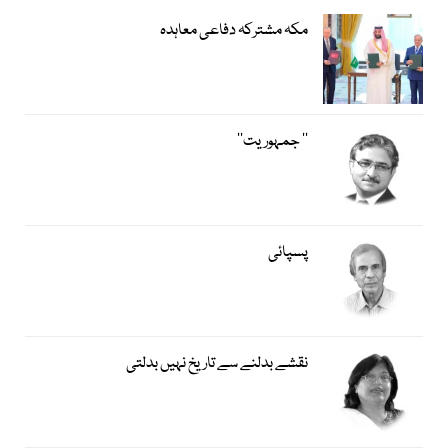
مکہ مشترکہ دفاعی معاہدہ
’’ جمہوریت‘‘
پسپائی
نقشے بدلنے سے تاریخ نہیں بدلتی