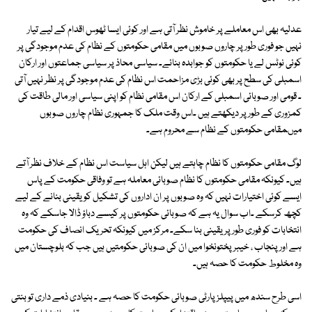
عدلیہ بھی اس معاملے پر خاموش نظر آتی ہے اور کوئی ایسا ٹھوس اقدام کے لیے تیار
نہیں جو فوری طور پر چاروں صوبوں میں مقامی حکومتوں کے نظام کی عدم موجودگی پر
کوئی نوٹس لے یا حکومتوں کو جوابدہ بنائے۔ سیاسی محاذ پر سیاسی جماعتوں اور ارکان
اسمبلی کی سطح پر بھی کوئی بڑی مزاحمت اس نظام کی عدم موجودگی پر نظر نہیں آتی
۔ قومی اور صوبائی اسمبلی کے ارکان اس مقامی نظام کو اپنی سیاسی اور مالی طاقت کی
کمزوری کے طور پر دیکھتے ہیں ۔اس وقت ملک کا جمہوری نظام چاروں صوبوں
میںمقامی حکومتوں کے نظام سے محروم ہے۔
لوگ مقامی حکومتوں کا نظام چاہتے ہیں لیکن اہل سیاست اس نظام کے خلاف نظر آتے
ہیں۔ کیونکہ مقامی حکومتوں کا نظام صوبائی معاملہ ہے تو وفاقی حکومت کے پاس
ایسے کوئی اختیارات نہیں کہ وہ صوبوں پر ان اداروں کی تشکیل کو یقینی بنانے کے لیے
کچھ کرسکے ۔اب سوال یہ ہے کہ صوبائی حکومتوں پر کیسے دباؤ ڈالا جاسکے کہ وہ
انتخابات کو فوری طور پر یقینی بنا سکے۔ مرکز میں کیونکہ تحریک انصاف کی حکومت
ہے اور پنجاب ، خیبر پختونخوا میں ان کی صوبائی حکومتیں ہیں جب کہ بلوچستان میں
وہ مخلوط حکومت کا حصہ ہیں۔
اسی طرح سندھ میں پیپلز پارٹی صوبائی حکومت کا حصہ ہے ۔ بنیادی ذمے داری تو بنتی