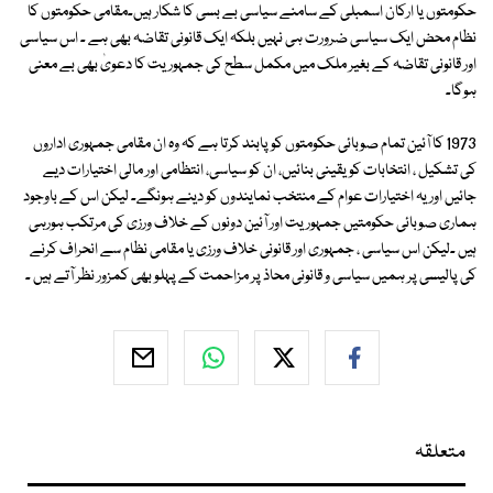
حکومتوں یا ارکان اسمبلی کے سامنے سیاسی بے بسی کا شکار ہیں۔مقامی حکومتوں کا
نظام محض ایک سیاسی ضرورت ہی نہیں بلکہ ایک قانونی تقاضہ بھی ہے ۔ اس سیاسی
اور قانونی تقاضہ کے بغیر ملک میں مکمل سطح کی جمہوریت کا دعویٰ بھی بے معنی
ہوگا۔
1973 کا آئین تمام صوبائی حکومتوں کو پابند کرتا ہے کہ وہ ان مقامی جمہوری اداروں
کی تشکیل ، انتخابات کو یقینی بنائیں، ان کو سیاسی، انتظامی اور مالی اختیارات دیے
جائیں اور یہ اختیارات عوام کے منتخب نمایندوں کو دینے ہونگے۔ لیکن اس کے باوجود
ہماری صوبائی حکومتیں جمہوریت اور آئین دونوں کے خلاف ورزی کی مرتکب ہورہی
ہیں ۔لیکن اس سیاسی ، جمہوری اور قانونی خلاف ورزی یا مقامی نظام سے انحراف کرنے
کی پالیسی پر ہمیں سیاسی و قانونی محاذ پر مزاحمت کے پہلو بھی کمزور نظر آتے ہیں ۔
متعلقہ