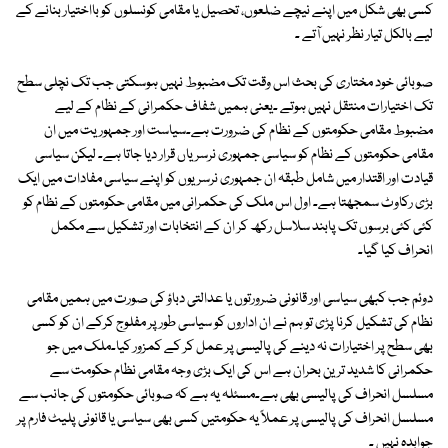
کسی بھی شکل میں اپنے نیچے ضلعوں، تحصیل یا مقامی کونسلوں کو بااختیار بنانے کے
لیے بالکل تیار نظر نہیں آتے ۔
صوبائی خود مختاری کی بحث اس وقت تک مضبوط نہیں ہوسکتی جب تک نچلی سطح
تک اختیارات منتقل نہیں ہوتے ۔یعنی ہمیں شفاف حکمرانی کے نظام کے لیے
مضبوط مقامی حکومتوں کے نظام کی ضرورت ہے۔سیاست اور جمہوریت میں ان
مقامی حکومتوں کے نظام کو سیاسی جمہوری نرسریاں قرار دیا جاتا ہے۔ لیکن سیاسی
قیادت اور اقتدار میں شامل طبقہ ان جمہوری نرسریوں کو اپنے سیاسی مفادات میں ایک
بڑی رکاوٹ سمجھتا ہے۔ اول اس ملک کی حکمرانی میں مقامی حکومتوں کے نظام کو
کئی کئی برسوں تک پابند سلاسل رکھ کر ان کے انتخابات اور تشکیل سے مکمل
انحراف کیا گیا۔
دوئم جب کبھی سیاسی اور قانونی ضرورتوں یا عدالتی دباؤ کی صورت میں ہمیں مقامی
نظام کی تشکیل کرنا پڑی تو ہم نے ان اداروں کو سیاسی طور پر مفلوج کرکے ان کو کسی
بھی سطح پر اختیارات نہ دینے کی پالیسی پر عمل کر کے کمزور کیا۔ملک میں جو
حکمرانی کا شدید ترین بحران ہے اس کی ایک بڑی وجہ مقامی نظام حکومت سے
مسلسل انحراف کی پالیسی بھی ہے۔مسئلہ یہ ہے کہ صوبائی حکومتوں کی جانب سے
مسلسل انحراف کی پالیسی پر عملاً یہ حکومتیں کسی بھی سیاسی یا قانونی پلیٹ فارم پر
جوابدہ نہیں ۔