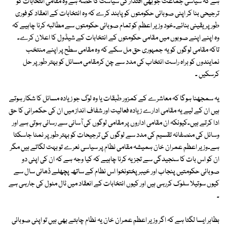
ہے کہ سیاسی جماعت جو بھی اقتدار کی سیاست کا حصہ ہے وہ مقامی انتخابات کو
ترجیحی بنا کر اپنی صوبائی حکومتوں کو پابند کرے کہ وہ انتخابات کے انعقاد کو فوری
طور پر یقینی بنائے۔خود وزیر اعظم کو تمام صوبائی حکومتوں سے مطالبہ کرنا چاہیے کہ
وہ اپنے اپنے صوبوں میں مقامی حکومتوں کے انتخابات کے شیڈول کا اعلان کرے۔
تاکہ مقامی لوگوں کو یہ جمہوری حق مل سکے کہ وہ مقامی سطح پر اپنے منتخب
نمایندوں کو براہ راست انتخاب کی مدد سے چن کرمقامی مسائل کو بہتر طور پر حل
کرسکیں ۔
یہ سمجھنا ہوگا کہ معاشرے کے کمزور طبقات یا وہ لوگ جو زیادہ مسائل کا شکار ہوتے
ہیں ان کے لیے یہ مقامی ادارے زیادہ فعالیت اور شفاف انداز میں ان کی حکمرانی کا حق
ادا کرتے ہیں۔کیونکہ ان مقامی اداروں پر مقامی لوگوں کی آسانی سے رسائی ہوتی ہے اور
وسائل کی منصفانہ تقسیم کی مدد سے لوگوں کی ترجیحات کو بہتر طور پر نمٹا جاسکتا
ہے۔وزیر اعظم عمران خان ہمیشہ مقامی نظام پر سیاسی نعرے تو بہت لگاتے ہیں مگر
ان کو اس بات کا سنجیدگی سے تجزیہ کرنا چاہیے کہ کیا وجہ ہے کہ ان کی اپنی دو
صوبائی حکومتیں پنجاب اور خیبر پختونخوا اس نظام کے ساتھ پچھلے ڈھائی سال سے
کیوں سوتیلا سلوک کررہی ہیں اور کیوں انتخابات کے انعقاد میں ٹال مٹول کی جارہی ہے
۔
بظاہر ایسا لگتا ہے کہ اگر وزیر اعظم عمران خان یہ نظام چاہتے بھی ہیں تو اپنی صوبائی