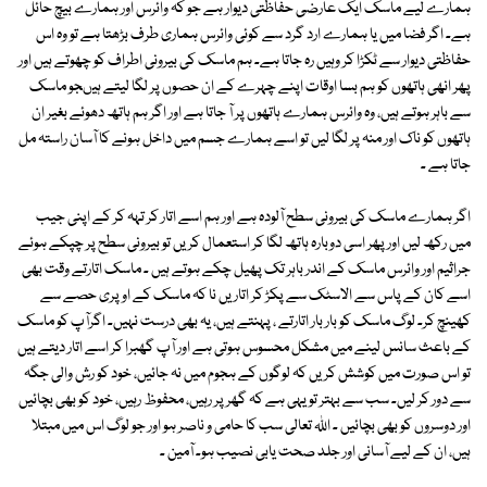
ہمارے لیے ماسک ایک عارضی حفاظتی دیوار ہے جو کہ وائرس اور ہمارے بیچ حائل
ہے۔ اگر فضا میں یا ہمارے ارد گرد سے کوئی وائرس ہماری طرف بڑھتا ہے تو وہ اس
حفاظتی دیوار سے ٹکڑا کر وہیں رہ جاتا ہے۔ ہم ماسک کی بیرونی اطراف کو چھوتے ہیں اور
پھر انھی ہاتھوں کو ہم بسا اوقات اپنے چہرے کے ان حصوں پر لگا لیتے ہیںجو ماسک
سے باہر ہوتے ہیں، وہ وائرس ہمارے ہاتھوں پر آ جاتا ہے اور اگر ہم ہاتھ دھوئے بغیر ان
ہاتھوں کو ناک اور منہ پر لگا لیں تو اسے ہمارے جسم میں داخل ہونے کا آسان راستہ مل
جاتا ہے ۔
اگر ہمارے ماسک کی بیرونی سطح آلودہ ہے اور ہم اسے اتار کر تہہ کر کے اپنی جیب
میں رکھ لیں اور پھر اسی دوبارہ ہاتھ لگا کر استعمال کریں تو بیرونی سطح پر چپکے ہوئے
جراثیم اور وائرس ماسک کے اندر باہر تک پھیل چکے ہوتے ہیں ۔ ماسک اتارتے وقت بھی
اسے کان کے پاس سے الاسٹک سے پکڑ کر اتاریں نا کہ ماسک کے اوپری حصے سے
کھینچ کر۔ لوگ ماسک کو بار بار اتارتے ، پہنتے ہیں، یہ بھی درست نہیں۔ اگرآپ کو ماسک
کے باعث سانس لینے میں مشکل محسوس ہوتی ہے اور آپ گھبرا کر اسے اتار دیتے ہیں
تو اس صورت میں کوشش کریں کہ لوگوں کے ہجوم میں نہ جائیں، خود کو رش والی جگہ
سے دور کر لیں۔ سب سے بہتر تو یہی ہے کہ گھر پر رہیں، محفوظ رہیں، خود کو بھی بچائیں
اور دوسروں کو بھی بچائیں ۔ اللہ تعالی سب کا حامی و ناصر ہو اور جو لوگ اس میں مبتلا
ہیں، ان کے لیے آسانی اور جلد صحت یابی نصیب ہو۔ آمین ۔