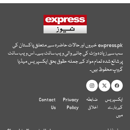
express.pk
خبروں اور حالات حاضرہ سے متعلق پاکستان کی
سب سے زیادہ وزٹ کی جانے والی ویب سائٹ ہے۔ اس ویب سائٹ
پر شائع شدہ تمام مواد کے جملہ حقوق بحق ایکسپریس میڈیا
گروپ محفوظ ہیں۔
ایکسپریس
ضابطہ
Privacy
Contact
کے بارے
اخلاق
Policy
Us
میں