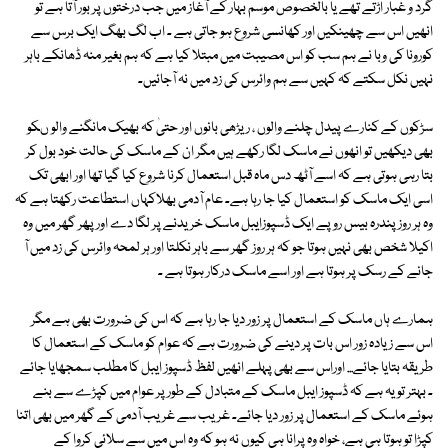
گرد و غبار اڑتے تھے یا بالخصوص موسم بہار کے آغاز میں جب درختوں پر بور آتا ہے تو
انھیں اس سے چھینکیں اور کھانسی شروع ہو جاتی ہے ۔ اب لگ بھگ ایک برس سے
کورونا کی وبا نے ہم سب کو اس مصیبت میں مبتلا کیا ہے کہ ہم بغیر منہ ڈھانکے باہر
نہیں نکل سکتے کہ کہیں سے ہم وائرس کی زد میں نہ آجائیں۔
سڑکوں کے کنارے پیدل چلنے والوں ، ریڑھی بانوں اور حتیٰ کہ بھیک مانگنے والو ںکو
بھی دیکھیں تو انھوں نے ماسک لگا رکھے ہیں مگر ان کے ماسک کی حالت خود بول کر
بتا رہی ہوتی ہے کہ اسے آٹھ دس ماہ قبل استعمال کرنا شروع کیا گیا تھا اور ابھی تک
اسی ایک ماسک کو استعمال کیا جا رہا ہے۔ عام آدمی بھلاکہاں استطاعت رکھتا ہے کہ
وہ ہر روزپندرہ بیس روپے ایک ڈسپوزایبل ماسک خریدنے پر لگا دے اور پھر گھر میں وہ
اکیلا شخص بھی نہیں ہوتا جو کہ ہر روز گھر سے باہر نکلتا اور ہر لمحہ وائرس کی زد میں آ
جانے کے رسک پر ہوتا ہے اور اسے ماسک درکار ہوتا ہے ۔
ہمارے ہاں ماسک کے استعمال پر زور دیا جا رہا ہے کہ اس کی ضرورت بھی ہے مگر
اس سے زیادہ زور اس بات پر دینے کی ضرورت ہے کہ عوام کو ماسک کے استعمال کا
طریقہ بتایا جائے... اوراس سے بھی پہلے انھیں لفظ ڈسپوز ایبل کا مطلب سمجھایا جائے
۔ بہتر تو یہ ہے کہ ڈسپوز ایبل ماسک کے متبادل کے طور پر عوام میں کپڑے سے بنے
ہوئے ماسک کے استعمال پر زور دیا جائے۔ غریب سے غریب آدمی کے گھر میں بھی اتنا
کپڑا تو ہوتا ہی ہے، خواہ وہ پرانا ہی کیوں نہ ہو کہ وہ اس میں سے سلائی کروا کے