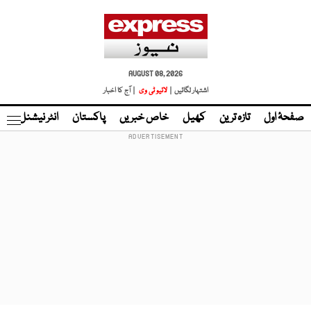
AUGUST 08, 2026
اشتہار لگائیں |
لائیو ٹی وی
| آج کا اخبار
صفحۂ اول
تازہ ترین
کھیل
خاص خبریں
پاکستان
انٹر نیشنل
ٹا