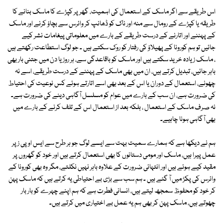
اس طریقے سے اگر ماسک کے استعمال کی اہمیت، گھر پر کپڑے کا ماسک بنانے کا
طریقہ یا کپڑے کے رومال سے منہ اور ناک کو ڈھانپ کر وائرس سے بچاؤ کرنے اور ماسک
کے پہننے اور اتارنے کے درست طریقے کے بارے میں معلوماتی پیغامات نشر کیے
جائیں تو ہم کورونا کے پھیلاؤ کی رفتار کو روک سکتے ہیں ۔ جو لوگ استطاعت رکھتے ہیں
، ماسک زیادہ خرید سکتے ہیں اور ماسک کو باقاعدگی سے، ہر روز یا دن میں جتنی بار بھی
باہر جائیں، تبدیل کرتے ہیں، ان میں بھی ماسک کے پہننے کے درست طریقے، اسے نہ
چھونے، استعمال کے دوران یا اس کے بعد بھی اسے اتارتے ہوئے کس نوعیت کی احتیاط
کی ضرورت ہے، ان سب کے بارے میں عوام کو مسلسل آگاہی دینے کی ضرورت ہے۔
نہ صرف ماسک کے استعمال ، بلکہ بعد از استعمال اس کے تلف کرنے کے بارے میں
بھی آگاہی ہونا چاہیے۔
ہم نے دیکھا ہے کہ ہمارے سمیت بہت سے ایسے لوگ جو ہر طرح سے ایس او پی ز پر
عمل پیرا ہیں، ماسک اور مومی دستانوں کا بھی استعمال کرتے ہیں اور خود کو گھروں پر
مقید کیے ہوئے ہیں اور انتہائی ضرورت کے علاوہ باہر نہیں نکلتے، مگر وہ بھی کورونا کے
وائرس کی پکڑ میں آ گئے ہیں ۔ ہم سب سے بڑی بے احتیاطی یہ کرتے ہیں کہ ماسک پہن
کر خود کو محفوظ سمجھ لیتے ہیں، انسانی فطرت ہے کہ ہم اپنے چہرے کو بار بار
چھوتے ہیں، ماسک پہن کر بھی ہم یہ عمل بے اختیاری میں کرتے ہیں۔