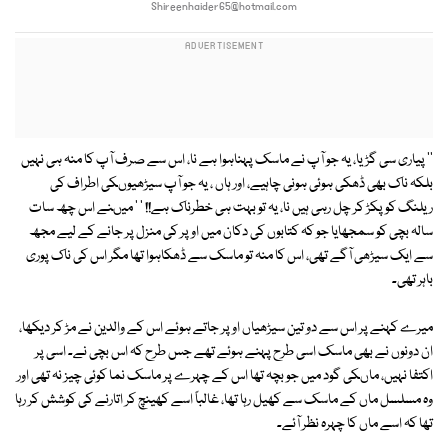
Shireenhaider65@hotmail.com
'' پیاری سی گڑیا، یہ جو آپ نے ماسک پہناہوا ہے نا، اس سے صرف آپ کا منہ ہی نہیں
بلکہ ناک بھی ڈھکی ہوئی ہونی چاہیے، اور ہاں ، یہ جو آپ سیڑھیوںکی اطراف کی
ریلنگ کو پکڑ کر چل رہی ہیں نا، یہ تو بہت ہی خطرناک ہے!! ' ' میںنے اس چھ سات
سالہ بچی کو سمجھایا جو کہ کتابوں کی دکان میں اوپر کی منزل پر جانے کے لیے مجھ
سے ایک سیڑھی آگے تھی، اس کا منہ تو ماسک سے ڈھکاہوا تھا مگر اس کی ناک پوری
باہر تھی۔
میرے کہنے پر اس سے دو تین سیڑھیاں اوپر جاتے ہوئے اس کے والدین نے مڑ کر دیکھا،
ان دونوں نے بھی ماسک اسی طرح پہنے ہوئے تھے جس طرح کہ اس بچی نے۔ اسی پر
اکتفا نہیں، ماںکی گود میں جو بچہ تھا اس کے چہرے پر ماسک نما کوئی چیز نہ تھی اور
وہ مسلسل ماں کے ماسک سے کھیل رہا تھا، غالباً اسے کھینچ کر اتارنے کی کوشش کر رہا
تھا کہ اسے ماں کا چہرہ نظر آئے۔