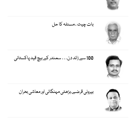
بات چیت ، مسئلہ کا حل
100 سے زائد دن… سمندر کے بیچ قید پاکستانی
بیرونی قرضے،بڑھتی مہنگائی اور معاشی بحران