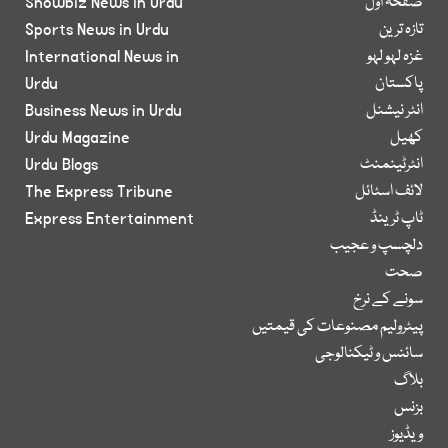
صفحۂ اول
Showbiz News in Urdu
تازہ ترین
Sports News in Urdu
غزہ لہو لہو
International News in
پاکستان
Urdu
انٹر نیشنل
Business News in Urdu
کھیل
Urdu Magazine
انٹرٹینمنٹ
Urdu Blogs
لائف اسٹائل
The Express Tribune
ٹاپ ٹرینڈ
Express Entertainment
دلچسپ و عجیب
صحت
سونے کے نرخ
پیٹرولیم مصنوعات کی قیمتیں
سائنس و ٹیکنالوجی
بلاگ
بزنس
ویڈیوز