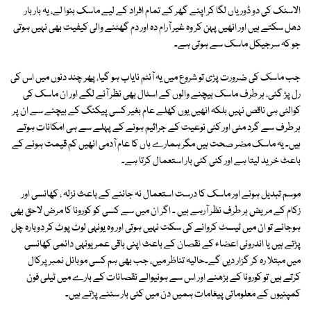
الاسٹک کی دو ڈوریاں لگا کر اپنے گھر کے تمام افراد کے لیے ماسک بنوا لے، یہ بار بار
دھل سکتے ہیں اور انھیں پہن کر وہ غیر آرام دہ اور دم گھٹنے والی کیفیت بھی نہیں ہوتی
جو کہ سرجیکل ماسک سے ہوتی ہے۔
جب ماسک کی ضرورت پڑی تو شروع میں یہ آئٹم نایاب ہو گیا، پھر چند دنوں میں اس کی
رل پڑ گئی، ہر طرف ماسک بیچنے والوں کے اسٹال بھی نظر آنے لگے اور ان ماسک کی
کوالٹی ہی ناقص نہیں بلکہ انھیں یوں کھلے عام بغیر کسی پیکنگ کے بیچنے سے ان پر
ہر طرف سے گرد مٹی اور کئی نوعیت کے جراثیم ہونے کے پہلے سے ہی امکانات ہوتے
ہیں۔ یہ ماسک مضر صحت ہیں مگر ہمارے ہاں کا عام آدمی انھیں کم قیمت ہونے کے
باعث خرید لیتا ہے اور کئی کئی بار استعمال کرتا ہے۔
موسم تبدیل ہونے اور ماسک کا درست استعمال نہ جاننے کے باعث نزلہ ، کھانسی اور
زکام کے مریض ہر طرف نظر آرہے ہیں ۔ اگر ان میں سے کسی کو کورونا کا مرض لاحق بھی
ہوجائے تو ان میں ٹیسٹ کروانے کی سکت نہیں ہوتی اور وہ یونہی لوٹ پوٹ کر دوبارہ چل
پڑتے ہیں یا اندرونی اعضاء کے نقصان کے باعث اپنی باقی عمر یونہی دائمی کھانسی
میں مبتلا رہ کر گزار دیں گے۔حالیہ تناظر میں، جب بھی ہم کسی موبائل نمبر پرکال
کرتے ہیں تو کورونا کے بڑھنے اور اس سے ہونیوالے نقصانات کے بارے میں ٹیلی فون
کمپنیوں کے معلوماتی پیغامات ہمیں دن میں کئی بار سننے پڑتے ہیں۔