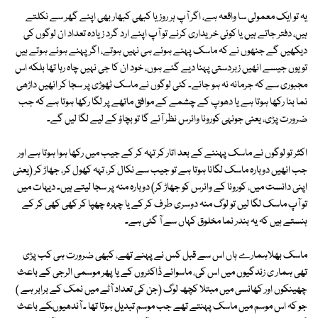
یہ تو ایک معمولی سا واقعہ ہے، اگر آپ ہر روز یا کبھی کبھار بھی اپنے گھر سے نکلتے
ہیں، دفتر جاتے ہیں یا کوئی خریداری کرنے تو آپ اپنے ارد گرد زیادہ تعداد ان لوگوں کی
دیکھیں گے جنھوں نے کہ ماسک پہنے ہوئے ہی نہیں ہوتے، اگر پہنے ہوئے ہوتے ہیں
تو یوں جیسے انھیں زبردستی پہنا دیے گئے ہوں، خود ان کا جی نہیں چاہ رہا تھا بلکہ اس
مجبوری سے کہ جرمانہ نہ ہو جائے۔ کئی لوگوں نے ماسک ٹھوڑی پر سجا کر انھیں داڑھی
نما بنا رکھا ہوتا ہے یا دھوپ کے چشمے کے موافق ماتھے پر لگا رکھا ہوتا ہے کہ جب
ضرورت پڑی، یعنی جونہی کورونا وائرس نظر آئے گا تو بچاؤ کے لیے لگا لیں گے۔
اکثر تو لوگوں نے ماسک پہننے کے بعد اتار کر تہہ کر کے جیب میں رکھا ہوا ہوتا ہے اور
جب انھیں دوبارہ ماسک لگانا ہوتا ہے تو جیب سے نکال کر، تہہ کھول کر، جھاڑ کر (یعنی
اپنی دانست میں، کورونا کے وائرس کو جھاڑ کر) دوبارہ منہ پر سجا لیتے ہیں۔ دیہات میں
تو آپ ماسک لگا لیں تو لوگ منہ دوسری طرف کر کے یا چہرہ چھپا کر کھی کھی کر کے
ہنستے ہیں کہ یہ بندر نما مخلوق کہاں سے آ گئی ہے۔
ماسک بھلاہمارے ہاں اس سے قبل کس نے پہنے تھے، کبھی ضرورت ہی کب پڑی
تھی ہمار ی زندگیوں میں اس کی، ماسوائے ڈاکٹروں کے یا پھر موسمی الرجی کے باعث
چھینکوں اور کھانسی میں مبتلا کچھ لوگ (جن کی تعداد آٹے میں نمک کے برابر ہے )
جو کہ اس موسم میں ماسک پہنتے تھے جب موسم تبدیل ہوتا تھا ۔ آندھیوںکے باعث