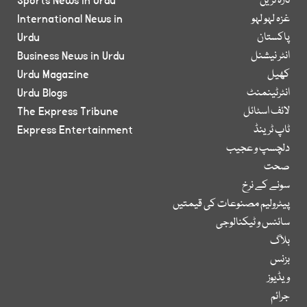
تازہ ترین
Sports News in Urdu
غزہ لہو لہو
International News in
پاکستان
Urdu
انٹر نیشنل
Business News in Urdu
کھیل
Urdu Magazine
انٹرٹینمنٹ
Urdu Blogs
لائف اسٹائل
The Express Tribune
ٹاپ ٹرینڈ
Express Entertainment
دلچسپ و عجیب
صحت
سونے کے نرخ
پیٹرولیم مصنوعات کی قیمتیں
سائنس و ٹیکنالوجی
بلاگ
بزنس
ویڈیوز
جرائم