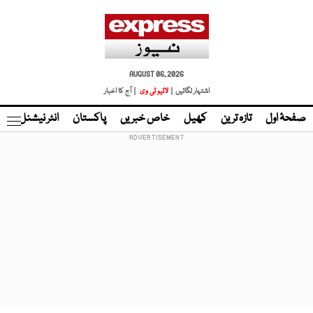
AUGUST 06, 2026
اشتہار لگائیں |
لائیو ٹی وی
| آج کا اخبار
صفحۂ اول
تازہ ترین
کھیل
خاص خبریں
پاکستان
انٹر نیشنل
ٹا