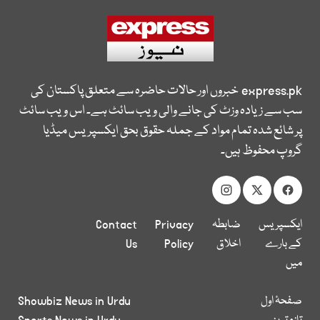
express.pk
خبروں اور حالات حاضرہ سے متعلق پاکستان کی
سب سے زیادہ وزٹ کی جانے والی ویب سائٹ ہے۔ اس ویب سائٹ
پر شائع شدہ تمام مواد کے جملہ حقوق بحق ایکسپریس میڈیا
گروپ محفوظ ہیں۔
ایکسپریس
ضابطہ
Privacy
Contact
کے بارے
اخلاق
Policy
Us
میں
صفحۂ اول
Showbiz News in Urdu