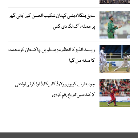
سابق بنگلادیشی کپتان شکیب الحسن کے آبائی گھر
پر حملہ، آگ لگا دی گئی
ویسٹ انڈیز کا انتظار مزید طویل، پاکستان کو محنت
کا صلہ مل گیا
جوز بٹلر نے کیرون پولارڈ کا ریکارڈ توڑ کر ٹی ٹوئنٹی
کرکٹ میں تاریخ رقم کردی