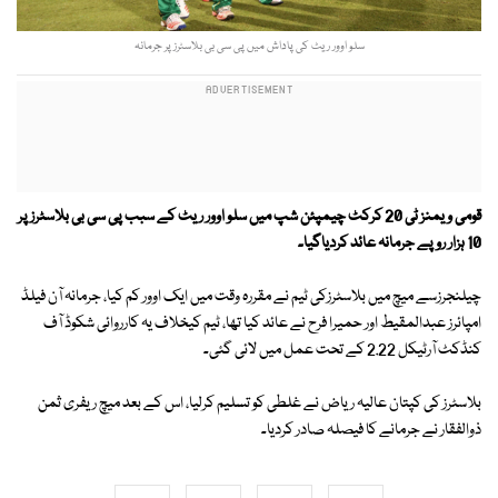
سلو اوور ریٹ کی پاداش میں پی سی بی بلاسٹرز پر جرمانہ
قومی ویمنز ٹی 20 کرکٹ چیمپئن شپ میں سلو اوور ریٹ کے سبب پی سی بی بلاسٹرز پر
10 ہزار روپے جرمانہ عائد کردیاگیا۔
چیلنجرزسے میچ میں بلاسٹرزکی ٹیم نے مقررہ وقت میں ایک اوور کم کیا، جرمانہ آن فیلڈ
امپائرز عبدالمقیط اور حمیرا فرح نے عائد کیا تھا، ٹیم کیخلاف یہ کارروائی شکوڈ آف
کنڈکٹ آرٹیکل 2.22 کے تحت عمل میں لائی گئی۔
بلاسٹرز کی کپتان عالیہ ریاض نے غلطی کو تسلیم کرلیا، اس کے بعد میچ ریفری ثمن
ذوالفقار نے جرمانے کا فیصلہ صادر کردیا۔