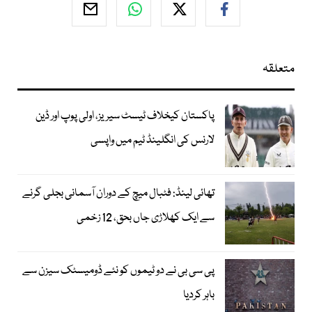
متعلقہ
پاکستان کیخلاف ٹیسٹ سیریز، اولی پوپ اور ڈین
لارنس کی انگلینڈ ٹیم میں واپسی
تھائی لینڈ: فٹبال میچ کے دوران آسمانی بجلی گرنے
سے ایک کھلاڑی جاں بحق، 12 زخمی
پی سی بی نے دو ٹیموں کو نئے ڈومیسٹک سیزن سے
باہر کردیا