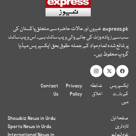
express.pk
خبروں اور حالات حاضرہ سے متعلق پاکستان کی
سب سے زیادہ وزٹ کی جانے والی ویب سائٹ ہے۔ اس ویب سائٹ
پر شائع شدہ تمام مواد کے جملہ حقوق بحق ایکسپریس میڈیا
گروپ محفوظ ہیں۔
ایکسپریس
ضابطہ
Privacy
Contact
کے بارے
اخلاق
Policy
Us
میں
صفحۂ اول
Showbiz News in Urdu
تازہ ترین
Sports News in Urdu
غزہ لہو لہو
International News in