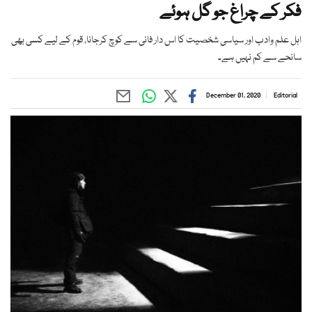
فکر کے چراغ جو گل ہوئے
اہل علم وادب اور سیاسی شخصیت کا اس دار فانی سے کوچ کرجانا، قوم کے لیے کسی بھی
سانحے سے کم نہیں ہے۔
December 01, 2020
Editorial