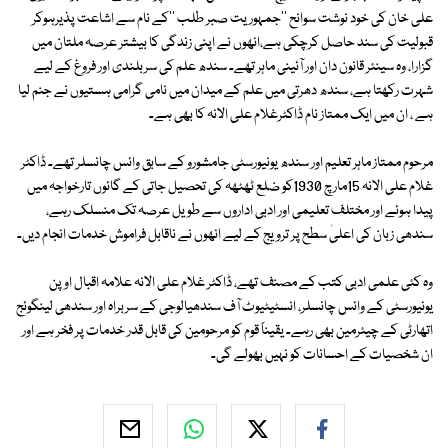
علی خان کی خود نوشت سوانح ''جمہوریت صبر طلب ''کے نام سے اشاعت پذیرہوکر
قبولیت کی سند حاصل کرچکی ہے،انھوں نے اپنی زندگی کا بیشتر عرصہ ملتان میں
گزارا، وہ سینئر قانون دان اور آئینی ماہر تھے۔ سندھ علم کی سربلندی اور فروغ کے لیے
شہرت رکھتا ہے، سندھ دھرتی میں علم کے میدان میں نامی گرامی ہستیوں نے جنم لیا
ہے ، ان میں ایک ممتاز نام ڈاکٹرغلام علی الانہ کا بھی ہے۔
مرحوم ممتاز ماہر تعلیم اور سندھ یونیورسٹی جامشورو کے سابق وائس چانسلر تھے۔ ڈاکٹر
غلام علی الانہ 15مارچ 1930کو ضلع ٹھٹھہ کی تحصیل جاتی کے گائوں تارخواجہ میں
پیدا ہوئے اور مختلف تعلیمی اور ادبی اداروں سے طویل عرصہ تک منسلک رہے،
سندھی زبان کی اعلیٰ سطح پر ترویج کے لیے انھوں نے ناقابل فراموش خدمات انجام دیں۔
وہ کئی علمی ادبی کتب کے مصنف تھے، ڈاکٹر غلام علی الانہ علامہ اقبال اوپن
یونیورسٹی کے وائس چانسلر، انسٹیٹیوٹ آف سندھیالوجی کے سربراہ اور سندھی لینگوئج
اتھارٹی کے چیئرمین بھی رہے۔ یقیناً قوم کو مرحومین کی قابل قدر خدمات پر فخر ہے اور
ان شخصیات کے احسانات کو نہیں بھولے گی۔