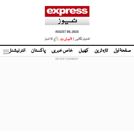
AUGUST 08, 2026
اشتہار لگائیں |
لائیو ٹی وی
| آج کا اخبار
صفحۂ اول
تازہ ترین
کھیل
خاص خبریں
پاکستان
انٹر نیشنل
ٹا