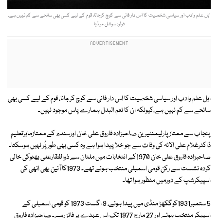
اہل علم وادب اور سیاسی شخصیت کا اس دار فانی سے کوچ کرجانا، قوم کے لیے کسی بھی سانحے سے کم نہیں ہے۔
فوٹو: سوشل میڈیا
اہل علم وادب اور سیاسی شخصیت کا اس دار فانی سے کوچ کرجانا، قوم کے لیے کسی بھی
سانحے سے کم نہیں ہے،کیونکہ ان کا نعم البدل ہمارے پاس موجود نہیں۔
پنجاب سے ممتاز پارلیمنٹیرین صاحبزادہ فاروق علی خان اورسندھ کے ممتازماہرتعلیم
ڈاکٹرغلام علی الانہ کی وفات سے جو خلا پیدا ہوا ہے وہ کسی بھی طور پُر نہیں ہوسکتا۔
صاحبزادہ فاروق علی خان 1970کے انتخابات میں ملتان سے ذوالفقارعلی بھٹوکی خالی
کردہ نشست سے رکن قومی اسمبلی منتخب ہوئے تھے۔ 1973کا آئین بھی انھی کی
اسپیکرشپ کے دورمیں منظور ہوا تھا۔
5 ستمبر1931کوگکھڑ منڈی میں پیدا ہوئے، 9 اگست 1973 کو قومی اسمبلی کے
اسپیکر منتخب ہوئے اور 27 مارچ 1977 تک اس عہدے پر فائز رہے۔ صاحبزادہ فاروق