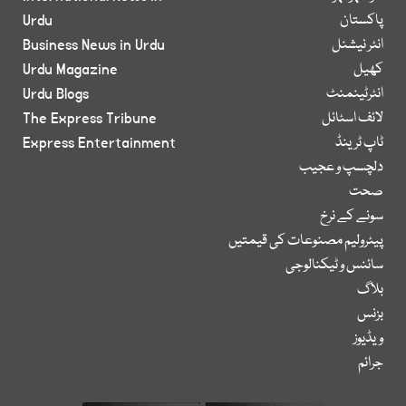
پاکستان
Urdu
انٹر نیشنل
Business News in Urdu
کھیل
Urdu Magazine
انٹرٹینمنٹ
Urdu Blogs
لائف اسٹائل
The Express Tribune
ٹاپ ٹرینڈ
Express Entertainment
دلچسپ و عجیب
صحت
سونے کے نرخ
پیٹرولیم مصنوعات کی قیمتیں
سائنس و ٹیکنالوجی
بلاگ
بزنس
ویڈیوز
جرائم