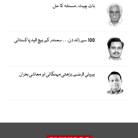
بات چیت ، مسئلہ کا حل
100 سے زائد دن… سمندر کے بیچ قید پاکستانی
بیرونی قرضے،بڑھتی مہنگائی اور معاشی بحران