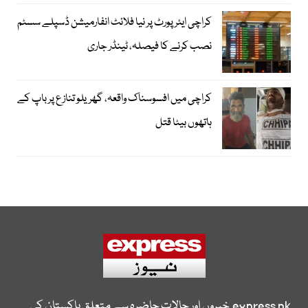
کراچی ایئرپورٹ پر نیا فلائٹ انفارمیشن ڈسپلے سسٹم
نصب کرنے کا فیصلہ، ٹینڈر جاری
کراچی میں افسوسناک واقعہ، گھریلو تنازع پر باپ کے
ہاتھوں بیٹا قتل
express.pk
خبروں اور حالات حاضرہ سے متعلق پاکستان کی