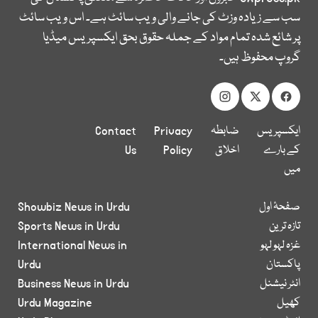
سب سے زیادہ وزٹ کی جانے والی ویب سائٹ ہے۔ اس ویب سائٹ
پر شائع شدہ تمام مواد کے جملہ حقوق بحق ایکسپریس میڈیا
گروپ محفوظ ہیں۔
ایکسپریس
ضابطہ
Privacy
Contact
کے بارے
اخلاق
Policy
Us
میں
صفحۂ اول
Showbiz News in Urdu
تازہ ترین
Sports News in Urdu
غزہ لہو لہو
International News in
پاکستان
Urdu
انٹر نیشنل
Business News in Urdu
کھیل
Urdu Magazine