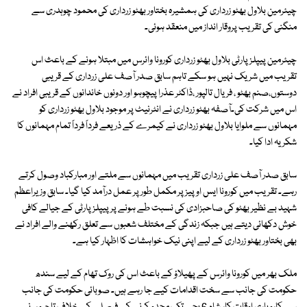
چیئرمین بلاول بھٹو زرداری کی ہمشیرہ بختاور بھٹو زرداری کی محمود چوہدری سے
منگنی کی تقریب پروقار انداز میں منعقد ہوئی۔
چیئرمین پیپلزپارٹی بلاول بھٹو زرداری کورونا وائرس میں مبتلا ہونے کے باعث اس
تقریب میں شریک نہیں ہو سکے تاہم سابق صدر آصف علی زرداری کے قریبی
دوستوں،صنم بھٹو ، فریال تالپور ،ڈاکٹر عذرا پیچوہو اور دونوں خاندانوں کے قریبی افراد نے
اس میں شرکت کی۔آصفہ بھٹو زرداری نے انٹرنیٹ پر موجود بلاول بھٹو زرداری کو
مہمانوں سے ملوایا بلاول بھٹو زرداری نے کیمرے کے ذریعے فرداً فرداً تمام مہمانوں کا
شکریہ ادا کیا۔
سابق صدر آصف علی زرداری تقریب میں مہمانوں سے ملتے اور مبارکباد وصول کرتے
رہے۔ تقریب میں کورونا ایس او پیز پر مکمل طور پر عمل درآمد کیا گیا۔ سابق وزیراعظم
شہید بے نظیر بھٹو کی صاحبزادی کی نسبت طے ہونے پر پیپلزپارٹی کے جیالے کافی
خوش دکھائی دیتے ہیں جبکہ زندگی کے مختلف شعبوں سے تعلق رکھنے والے افراد نے
بھی بختاور بھٹو زرداری کے لیے اپنی نیک خواہشات کا اظہار کیا ہے۔
ملک بھر میں کورونا وائرس کے پھیلاؤ کے باعث اس کی روک تھام کے لیے سندھ
حکومت کی جانب سے سخت اقدامات کیے جا رہے ہیں۔ صوبائی حکومت کی جانب