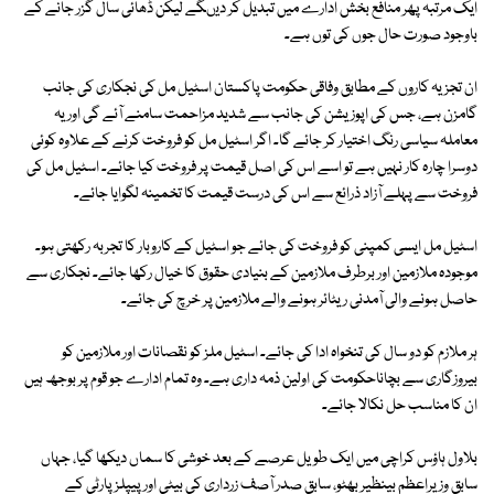
ایک مرتبہ پھر منافع بخش ادارے میں تبدیل کر دیںگے لیکن ڈھائی سال گزر جانے کے
باوجود صورت حال جوں کی توں ہے۔
ان تجزیہ کاروں کے مطابق وفاقی حکومت پاکستان اسٹیل مل کی نجکاری کی جانب
گامزن ہے، جس کی اپوزیشن کی جانب سے شدید مزاحمت سامنے آئے گی اور یہ
معاملہ سیاسی رنگ اختیار کر جائے گا۔ اگر اسٹیل مل کو فروخت کرنے کے علاوہ کوئی
دوسرا چارہ کار نہیں ہے تو اسے اس کی اصل قیمت پر فروخت کیا جائے۔ اسٹیل مل کی
فروخت سے پہلے آزاد ذرائع سے اس کی درست قیمت کا تخمینہ لگوایا جائے۔
اسٹیل مل ایسی کمپنی کو فروخت کی جائے جو اسٹیل کے کاروبار کا تجربہ رکھتی ہو۔
موجودہ ملازمین اور برطرف ملازمین کے بنیادی حقوق کا خیال رکھا جائے۔ نجکاری سے
حاصل ہونے والی آمدنی ریٹائر ہونے والے ملازمین پر خرچ کی جائے۔
ہر ملازم کو دو سال کی تنخواہ ادا کی جائے۔ اسٹیل ملز کو نقصانات اور ملازمین کو
بیروزگاری سے بچاناحکومت کی اولین ذمہ داری ہے۔ وہ تمام ادارے جو قوم پر بوجھ ہیں
ان کا مناسب حل نکالا جائے۔
بلاول ہاؤس کراچی میں ایک طویل عرصے کے بعد خوشی کا سماں دیکھا گیا، جہاں
سابق وزیراعظم بینظیر بھٹو، سابق صدر آصف زرداری کی بیٹی اور پیپلزپارٹی کے