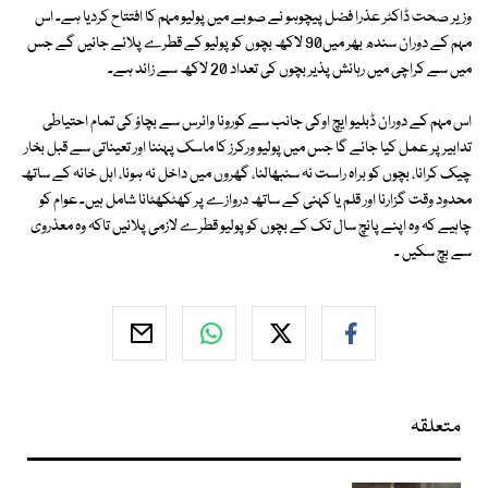
وزیر صحت ڈاکٹر عذرا فضل پیچوہو نے صوبے میں پولیو مہم کا افتتاح کردیا ہے۔ اس
مہم کے دوران سندھ بھر میں90 لاکھ بچوں کو پولیو کے قطرے پلائے جائیں گے جس
میں سے کراچی میں رہائش پذیر بچوں کی تعداد 20 لاکھ سے زائد ہے۔
اس مہم کے دوران ڈبلیو ایچ اوکی جانب سے کورونا وائرس سے بچاؤ کی تمام احتیاطی
تدابیر پر عمل کیا جائے گا جس میں پولیو ورکرز کا ماسک پہننا اور تعیناتی سے قبل بخار
چیک کرانا، بچوں کو براہ راست نہ سنبھالنا، گھروں میں داخل نہ ہونا، اہل خانہ کے ساتھ
محدود وقت گزارنا اور قلم یا کہنی کے ساتھ دروازے پر کھٹکھٹانا شامل ہیں۔ عوام کو
چاہیے کہ وہ اپنے پانچ سال تک کے بچوں کو پولیو قطرے لازمی پلائیں تاکہ وہ معذروی
سے بچ سکیں ۔
متعلقہ