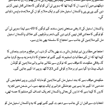
معاملے پر سب سے سخت ردعمل چیئرمین پیپلزپارٹی بلاول بھٹو زرداری جانب سے
دیکھنے میں آیا ہے۔ ان کا کہنا تھا کہ ہم پی ٹی آئی کو لوگوں کا معاشی قتل نہیں کرنے
دیں گے، پی پی پی پاکستان اسٹیل ملز کے ہر ایک ملازم کو ان کی ملازمت واپس دلوائے
گی۔
پاکستان اسٹیل کی تاریخی صنعتی زمین سندھ کے لوگوں کا اثاثہ ہے لہذا ہم پی ٹی آئی
کو لوگوں کا معاشی قتل نہیں کرنے دیں گے۔ادھر برطرفیوں کے خلاف پاکستان اسٹیل
مل کے ملازمین کی جانب سے احتجاج کا سلسلہ بھی جاری ہے۔
احتجاجی مظاہرین نے نیشنل ہائی وے بھی بلاک کر دی۔ اس موقع پر مزدور رہنماؤں کا
کہنا تھا کہ ان کے مطالبات تسلیم نہ کیے گئے تو احتجاج کا دائرہ مزید وسیع کردیا جائے
گا۔ وفاقی حکومت کا موقف ہے کہ نوکری سے نکالے جانے والے ملازمین کو گولڈن
شیک ہینڈ دیا گیا ہے اور ہر ملازم کو فی کس 23 لاکھ روپے ادا کیے جائیں گے۔
حکومتی موقف ہے کہ بند اسٹیل مل کے ملازمین کو ماہانہ کروڑوں روپے تنخواہوں کی
مد میں ادا کیے جا رہے ہیں جو ملکی خزانے پر ایک بوجھ ہے۔ اس ضمن میں تجزیہ
کاروں کا کہنا ہے کہ اداروں کی بحالی پاکستان تحریک انصاف کے منشورکا حصہ تھی۔
انتخابات سے قبل ان کی جانب سے دعوے کیے گئے تھے کہ وہ پاکستان اسٹیل مل کو