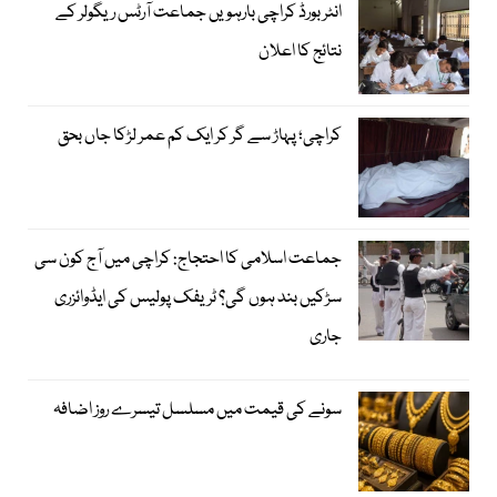
انٹر بورڈ کراچی بارہویں جماعت آرٹس ریگولر کے
نتائج کا اعلان
کراچی؛ پہاڑ سے گر کر ایک کم عمر لڑکا جاں بحق
جماعت اسلامی کا احتجاج: کراچی میں آج کون سی
سڑکیں بند ہوں گی؟ ٹریفک پولیس کی ایڈوائزری
جاری
سونے کی قیمت میں مسلسل تیسرے روز اضافہ