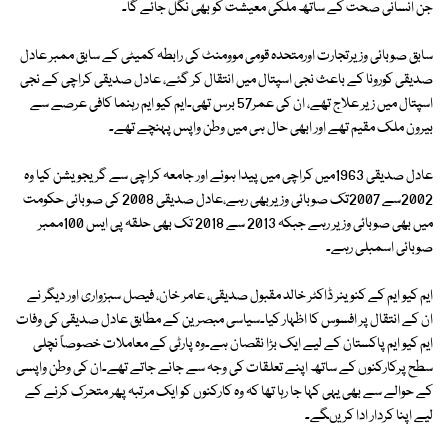
جن انسانی صحت کے ساتھ ملکی معیشت کو بھی نگل جائے گا۔
سابق صوبائی وزیرتجارت اورمتحدہ قومی موومنٹ کی رابطہ کمیٹی کے سابق ممبر عادل
صدیقی کورونا کے باعث نجی اسپتال میں انتقال کر گئے، عادل صدیقی کراچی کے نجی
اسپتال میں زیر علاج تھے، ان کی عمر57 برس تھی۔ایم کیو ایم رہنما کافی عرصے سے
بیرون ملک مقیم تھے اور ابھی حال ہی میں وطن واپس پہنچے تھے۔
عادل صدیقی 1963میں کراچی میں پیدا ہوئے اور جامعہ کراچی سے گریجویشن کیا وہ
2002سے 2007تک صوبائی وزیربھی رہے،عادل صدیقی 2008 کی صوبائی حکومت
میں بھی صوبائی وزیر رہے جبکہ 2013 سے 2018 تک بھی حلقہ پی ایس 100ممبر
صوبائی اسمبلی رہے۔
ایم کیو ایم کے کنوینر ڈاکٹر خالد مقبول صدیقی، عامر خان، فیصل سبزواری اور دیگر نے
ان کے انتقال پر افسوس کا اظہار کیا۔سیاسی مبصرین کے مطابق عادل صدیقی کی وفات
ایم کیو ایم پاکستان کے لیے ایک بڑا نقصان ہے۔وہ پارٹی کے معاملات خصوصاً نچلی
سطح پرکارکنوں کے ساتھ اپنے تعلقات کی وجہ سے جانے جاتے تھے۔ان کی وطن واپسی
کے حوالے سے بھی یہی کہا جا رہا تھا کہ وہ کارکنوں کو ایک مرتبہ پھر متحرک کرنے کے
لیے اپنا کردار ادا کریںگے۔