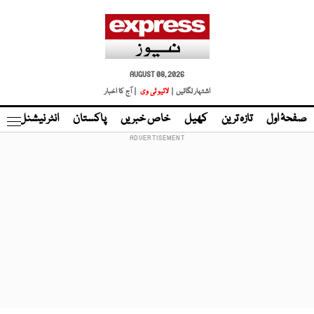
AUGUST 08, 2026
اشتہار لگائیں |
لائیو ٹی وی
| آج کا اخبار
صفحۂ اول
تازہ ترین
کھیل
خاص خبریں
پاکستان
انٹر نیشنل
ٹا