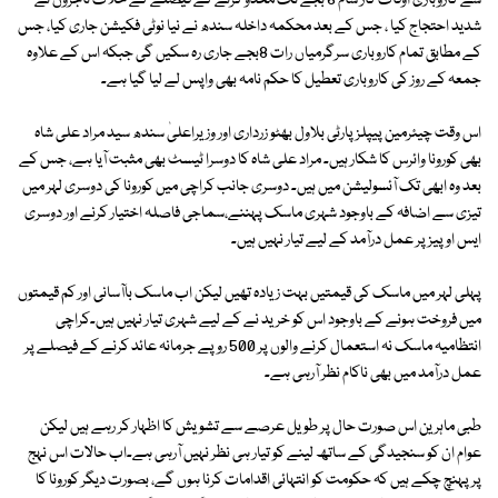
سے کاروباری اوقات کار شام 6 بجے تک محدو کرنے کے فیصلے کے خلاف تاجروں نے
شدید احتجاج کیا ، جس کے بعد محکمہ داخلہ سندھ نے نیا نوٹی فکیشن جاری کیا، جس
کے مطابق تمام کاروباری سرگرمیاں رات 8بجے جاری رہ سکیں گی جبکہ اس کے علاوہ
جمعہ کے روز کی کاروباری تعطیل کا حکم نامہ بھی واپس لے لیا گیا ہے۔
اس وقت چیئرمین پیپلزپارٹی بلاول بھٹو زرداری اور وزیراعلیٰ سندھ سید مراد علی شاہ
بھی کورونا وائرس کا شکار ہیں۔ مراد علی شاہ کا دوسرا ٹیسٹ بھی مثبت آیا ہے، جس کے
بعد وہ ابھی تک آئسولیشن میں ہیں۔ دوسری جانب کراچی میں کورونا کی دوسری لہر میں
تیزی سے اضافہ کے باوجود شہری ماسک پہننے،سماجی فاصلہ اختیار کرنے اور دوسری
ایس اوپیز پر عمل درآمد کے لیے تیار نہیں ہیں۔
پہلی لہر میں ماسک کی قیمتیں بہت زیادہ تھیں لیکن اب ماسک باآسانی اور کم قیمتوں
میں فروخت ہونے کے باوجود اس کو خرید نے کے لیے شہری تیار نہیں ہیں۔کراچی
انتظامیہ ماسک نہ استعمال کرنے والوں پر 500 روپے جرمانہ عائد کرنے کے فیصلے پر
عمل درآمد میں بھی ناکام نظر آرہی ہے۔
طبی ماہرین اس صورت حال پر طویل عرصے سے تشویش کا اظہار کر رہے ہیں لیکن
عوام ان کو سنجیدگی کے ساتھ لینے کو تیار ہی نظر نہیں آرہی ہے۔اب حالات اس نہج
پر پہنچ چکے ہیں کہ حکومت کو انتہائی اقدامات کرنا ہوں گے، بصورت دیگر کورونا کا