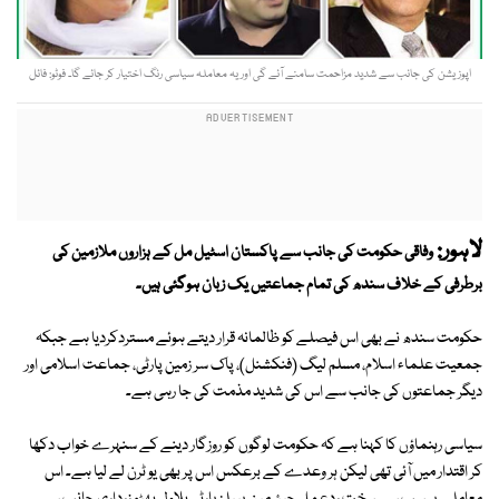
اپوزیشن کی جانب سے شدید مزاحمت سامنے آئے گی اور یہ معاملہ سیاسی رنگ اختیار کر جائے گا۔ فوٹو: فائل
لاہور:
وفاقی حکومت کی جانب سے پاکستان اسٹیل مل کے ہزاروں ملازمین کی
برطرفی کے خلاف سندھ کی تمام جماعتیں یک زبان ہوگئی ہیں۔
حکومت سندھ نے بھی اس فیصلے کو ظالمانہ قرار دیتے ہوئے مستردکردیا ہے جبکہ
جمعیت علماء اسلام، مسلم لیگ (فنکشنل)، پاک سر زمین پارٹی، جماعت اسلامی اور
دیگر جماعتوں کی جانب سے اس کی شدید مذمت کی جا رہی ہے۔
سیاسی رہنماؤں کا کہنا ہے کہ حکومت لوگوں کو روزگار دینے کے سنہرے خواب دکھا
کر اقتدار میں آئی تھی لیکن ہر وعدے کے برعکس اس پر بھی یو ٹرن لے لیا ہے۔ اس