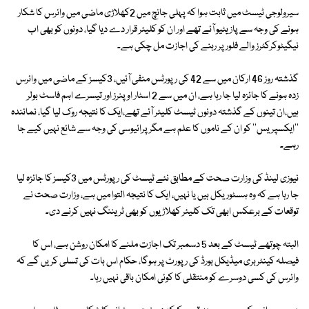
سیرولوجی ٹیسٹ میں ثابت ہوا کہ پہلی جانچ میں 2کھلاڑی ماضی میں وائرس کا شکار
ہونے کی وجہ سے پازیٹیو آئے تھے اور ان کو کلیئر قرار دے دیا گیا، دونوں کو بھی اب
نیگیٹوکرکٹرز والے فلور پر رہنے کی اجازت مل چکی ہے۔
گذشتہ روز 46 ارکان میں سے 42 کی رپورٹس منفی آئیں، 3کیسز کے ماضی میں وائرس
زدہ ہونے کا جائزہ لیا جا رہا ہے، ان میں سے 2 اسٹار اوپنرز اور تیسرے اہم فاسٹ بولر
ہیں،ان تینوں کے گذشتہ دونوں ٹیسٹ کلیئر آئے تھے،ایک کا نتیجہ روک لیا گیا، نمائندہ
''ایکسپریس'' کو ان کے ناموں کا علم ہے مگر پرائیوسی کی وجہ سے شائع نہیں کیے جا
رہے۔
نیوزی لینڈ کی وزارت صحت کے مطابق نئے ٹیسٹ کی رپورٹس میں 3کیسز کا جائزہ لیا
جا رہا ہے کہ وہ ہسٹوریکل ہیں یا نہیں، ایک کا نتیجہ التوا میں ہے، وزارت صحت نے
توقعات کے برعکس ابھی تک کلیئر کھلاڑیوں کو بھی ٹریننگ نہیں کرنے دی۔
البتہ چوتھے ٹیسٹ کے بعد 5 دسمبر تک اجازت ملنے کا امکان روشن ہے، اس کا
فیصلہ کینٹربری میڈیکل بورڈ کی رپورٹ پر ہوگا، حکام اس بات کی تسلی کریں گے کہ
وائرس کی کسی دوسرے کو منتقلی کا کوئی امکان باقی نہیں رہا۔