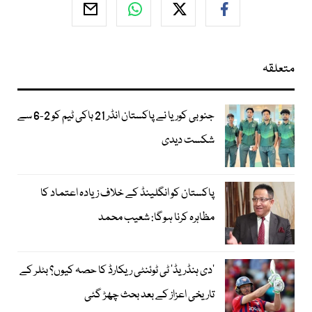
متعلقہ
جنوبی کوریا نے پاکستان انڈر 21 ہاکی ٹیم کو 2-6 سے
شکست دیدی
پاکستان کو انگلینڈ کے خلاف زیادہ اعتماد کا
مظاہرہ کرنا ہوگا: شعیب محمد
’دی ہنڈریڈ‘ ٹی ٹوئنٹی ریکارڈ کا حصہ کیوں؟ بٹلر کے
تاریخی اعزاز کے بعد بحث چھڑ گئی