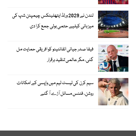
لندن نے 2029 ورلڈ ایتھلیٹکس چیمپئن شپ کی
میزبانی کیلیے حتمی بولی جمع کرا دی
فیفا صدر جیانی انفانٹینو کو افریقی حمایت مل
گئی، مگر عالمی تنقید برقرار
سیم کرن کی ٹیسٹ ٹیم میں واپسی کے امکانات
روشن، فٹنس مسائل آڑے آ گئے