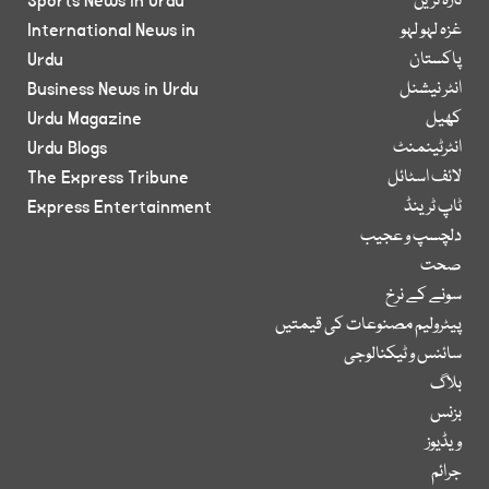
تازہ ترین
Sports News in Urdu
غزہ لہو لہو
International News in
پاکستان
Urdu
انٹر نیشنل
Business News in Urdu
کھیل
Urdu Magazine
انٹرٹینمنٹ
Urdu Blogs
لائف اسٹائل
The Express Tribune
ٹاپ ٹرینڈ
Express Entertainment
دلچسپ و عجیب
صحت
سونے کے نرخ
پیٹرولیم مصنوعات کی قیمتیں
سائنس و ٹیکنالوجی
بلاگ
بزنس
ویڈیوز
جرائم