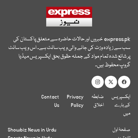
express.pk
خبروں اور حالات حاضرہ سے متعلق پاکستان کی
سب سے زیادہ وزٹ کی جانے والی ویب سائٹ ہے۔ اس ویب سائٹ
پر شائع شدہ تمام مواد کے جملہ حقوق بحق ایکسپریس میڈیا
گروپ محفوظ ہیں۔
ایکسپریس
ضابطہ
Privacy
Contact
کے بارے
اخلاق
Policy
Us
میں
صفحۂ اول
Showbiz News in Urdu