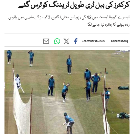
کرکٹرز کی ببل ٹری طویل ٹریننگ کو ترس گئے
تیسرے کورونا ٹیسٹ میں 42 کی رپورٹس منفی آگئیں، 3کیسز کے ماضی میں وائرس
زدہ ہونے کا جائزہ لیا جانے لگا
December 02, 2020
Saleem Khaliq