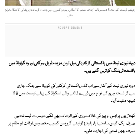
چوتھے ٹیسٹ کے بعد 5 دسمبر تک اجازت ملنے کا امکان، پلیئرزکمروں میں بند رہ کرسخت پریشانی کا شکار۔ فوٹو:
فائل
دورۂ نیوزی لینڈ میں پاکستانی کرکٹرزکی ببل ٹربل مزید طویل ہوگئی اور وہ گراؤنڈ میں
باقاعدہ ٹریننگ کو ترس گئے ہیں۔
دورہ نیوزی لینڈ کے آغاز سے اب تک پاکستانی کرکٹرز کی کورونا سے جنگ جاری
ہے،کرائسٹ چرچ کے نواح میں ڈیرے ڈالنے والے اسکواڈ کے پہلے ٹیسٹ میں 6کا
نتیجہ مثبت آیا۔
کھلاڑیوں پر ایس او پیز کی خلاف ورزی کے الزامات بھی لگے، دوسرے ٹیسٹ میں
صرف ایک کیس سامنے آیا، پلیئرزکو اپنے گروپس کیلیے مخصوص اوقات اور مقام پر
صرف چہل قدمی کی اجازت ملی۔