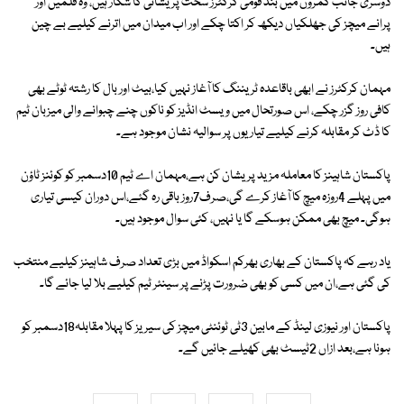
دوسری جانب کمروں میں بند قومی کرکٹرز سخت پریشانی کا شکار ہیں، وہ فلمیں اور
پرانے میچز کی جھلکیاں دیکھ کر اکتا چکے اور اب میدان میں اترنے کیلیے بے چین
ہیں۔
مہمان کرکٹرز نے ابھی باقاعدہ ٹریننگ کا آغاز نہیں کیا،بیٹ اور بال کا رشتہ ٹوٹے بھی
کافی روز گزر چکے، اس صورتحال میں ویسٹ انڈیز کو ناکوں چنے چبوانے والی میزبان ٹیم
کا ڈٹ کر مقابلہ کرنے کیلیے تیاریوں پر سوالیہ نشان موجود ہے۔
پاکستان شاہینز کا معاملہ مزید پریشان کن ہے،مہمان اے ٹیم 10دسمبر کو کوئنز ٹاؤن
میں پہلے 4روزہ میچ کا آغاز کرے گی،صرف7روز باقی رہ گئے،اس دوران کیسی تیاری
ہوگی۔ میچ بھی ممکن ہوسکے گا یا نہیں، کئی سوال موجود ہیں۔
یاد رہے کہ پاکستان کے بھاری بھرکم اسکواڈ میں بڑی تعداد صرف شاہینز کیلیے منتخب
کی گئی ہے،ان میں کسی کو بھی ضرورت پڑنے پر سینئر ٹیم کیلیے بلا لیا جائے گا۔
پاکستان اور نیوزی لینڈ کے مابین 3ٹی ٹوئنٹی میچز کی سیریز کا پہلا مقابلہ18دسمبر کو
ہونا ہے،بعد ازاں 2ٹیسٹ بھی کھیلے جائیں گے۔