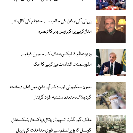
پی ٹی آئی ارکان کی جانب سے احتجاج کی کال نظر
انداز کرنے پر اکبر ایس بابر کا تبصرہ
وزیراعظم کا ٹیکس اہداف کے حصول کیلیے
انفورسمنٹ اقدامات تیز کرنے کا حکم
بنوں: سیکیورٹی فورسز کے آپریشن میں ایک دہشت
گرد ہلاک، متعدد مشتبہ افراد گرفتار
ملک گیر گڈز ٹرانسپورٹرز ہڑتال؛ پاکستان ٹیکسٹائل
کونسل کا وزیراعظم سے فوری مداخلت کی اپیل