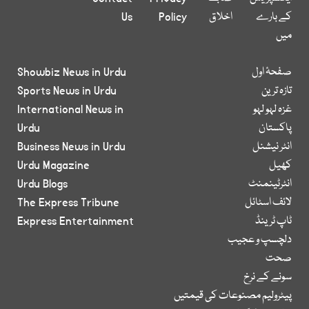
کے بارے
اخلاق
Policy
Us
میں
صفحۂ اول
Showbiz News in Urdu
تازہ ترین
Sports News in Urdu
غزہ لہو لہو
International News in
پاکستان
Urdu
انٹر نیشنل
Business News in Urdu
کھیل
Urdu Magazine
انٹرٹینمنٹ
Urdu Blogs
لائف اسٹائل
The Express Tribune
ٹاپ ٹرینڈ
Express Entertainment
دلچسپ و عجیب
صحت
سونے کے نرخ
پیٹرولیم مصنوعات کی قیمتیں