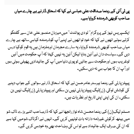
پی ٹی آئی کے رہنما صداقت علی عباسی نے کہا کہ اسحاق ڈار نے بے چارے میاں
صاحب کوبھی شرمندہ کروایا ہے۔
ایکسپریس نیوز کے پروگرام'' ٹو دی پوائنٹ'' میں میزبان منصور علی خان سے گفتگو
کرتے ہوئے انھوں نے کہا کہ خود تو انھوں نے اپنے آپ کوشرمندہ کیاہی ساتھ بے چارے
میاں صاحب کوبھی شرمندہ کروایا۔ یہ سارے مجرمان اورملزمان ہیں یہ قوم کوکیا درس
دیں گے۔ سیاست دان نے آئین بنایا لیکن آئین یہ نہیں کہتا کہ آپ حکومت میں آئیں
توغریب ہوں اورحکومت سے جائیں تو پوری دنیا میں آپ کی جائیدادیں پھیلی ہوئی ہوں
اور آپ ان کا جواب ہی نہ دیں سکیں۔
پیپلزپارٹی کے رہنما بیرسٹر عامرحسن نے کہا کہ اسحاق ڈار نے سوالوں کے جواب دینے
کی کوشش توکی، (ن)لیگ پیپلز پارٹی نہیں بن سکتی اورپیپلزپارٹی (ن)لیگ نہیں بن
سکتی۔ ان کی اپنی اپنی تاریخ اور نظریات ہیں۔
مسلم لیگ(ن) کے رہنما محسن شاہ نواز رانجھا نے کہا کہ ڈارصاحب اتنے بڑے ٹاک شو
میں بیٹھ کرکوئی غیرذمہ دارانہ بات تونہیں کریں گے۔ انہوں نے اگرٹاک شو میں کہا ہے
کہ ان کی صرف ایک جائیداد ہے تو اس کی وضاحت بھی وہ خودہی کریں گے۔