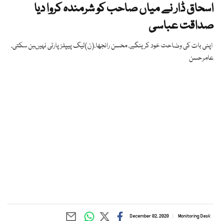
اسحاق ڈار نے میاں صاحب کو شرمندہ کروا دیا
صداقت عباسی
اپنی بات کی وضاحت خود کرینگے، محسن رانجھا،(ن)لیگ پیپلز پارٹی نہیںبن سکتی،
عامرحسن
December 02, 2020
Monitoring Desk