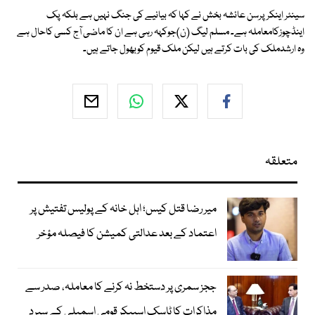
سینئر اینکرپرسن عائشہ بخش نے کہا کہ بیانیے کی جنگ نہیں ہے بلکہ پک
اینڈچوزکامعاملہ ہے۔ مسلم لیگ (ن)جوکہہ رہی ہے ان کا ماضی آج کسی کاحال ہے
وہ ارشدملک کی بات کرتے ہیں لیکن ملک قیوم کوبھول جاتے ہیں۔
متعلقہ
میر رضا قتل کیس؛ اہل خانہ کے پولیس تفتیش پر
اعتماد کے بعد عدالتی کمیشن کا فیصلہ مؤخر
ججز سمری پر دستخط نہ کرنے کا معاملہ، صدر سے
مذاکرات کا ٹاسک اسپیکر قومی اسمبلی کے سپرد