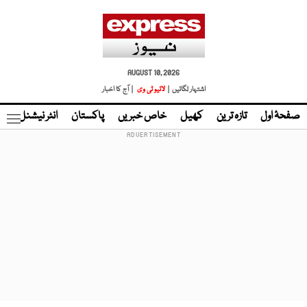
AUGUST 10, 2026
اشتہار لگائیں |
لائیو ٹی وی
| آج کا اخبار
صفحۂ اول
تازہ ترین
کھیل
خاص خبریں
پاکستان
انٹر نیشنل
ٹا