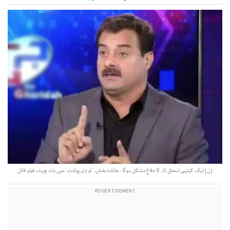
(ن) لیگ کیلیے اسحاق ڈار کا دفاع مشکل ہوگا ، عائشہ بخش، ’ ٹو دی پوائنٹ‘ میں بات چیت۔ فوٹو: فائل