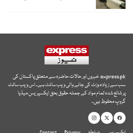
express.pk
خبروں اور حالات حاضرہ سے متعلق پاکستان کی
سب سے زیادہ وزٹ کی جانے والی ویب سائٹ ہے۔ اس ویب سائٹ
پر شائع شدہ تمام مواد کے جملہ حقوق بحق ایکسپریس میڈیا
گروپ محفوظ ہیں۔
ایکسپریس
ضابطہ
Privacy
Contact