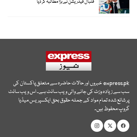
فٹبال فیڈریشن نے بڑا مطالبہ کر دیا
express.pk
خبروں اور حالات حاضرہ سے متعلق پاکستان کی
سب سے زیادہ وزٹ کی جانے والی ویب سائٹ ہے۔ اس ویب سائٹ
پر شائع شدہ تمام مواد کے جملہ حقوق بحق ایکسپریس میڈیا
گروپ محفوظ ہیں۔