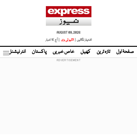
AUGUST 09, 2026
اشتہار لگائیں |
لائیو ٹی وی
| آج کا اخبار
صفحۂ اول
تازہ ترین
کھیل
خاص خبریں
پاکستان
انٹر نیشنل
ٹا