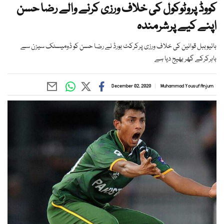
کووڈ پروٹوکول کی خلاف ورزی کرنے والے رضا حسن
اپنے کیے پرشرمندہ
بائیوببل قوانین کی خلاف ورزی پرکرکٹ بورڈ نے رضا حسن کو ڈومیسٹک سیزن سے
باہرکرکے گھر بھیج دیا ہے
December 02, 2020
Muhammad Yousuf Anjum