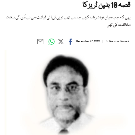
قصہ 10 بلین ٹریز کا
یہی کام جب میاں نوازشریف کرنے جارہے تھے تو پی ٹی آئی قیادت ہی نے اُس کی سخت
مخالفت کی تھی
December 07, 2020
Dr Mansoor Norani