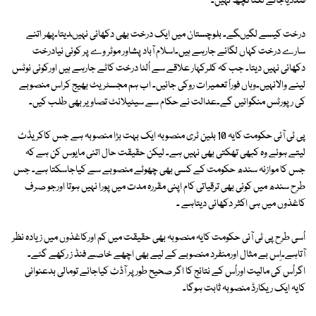
فنڈدیاجائے لگتاکچھ نہیں۔
درخت کیسے لگیںگے۔ بلوچستان میں ایک درخت بھی دکھائی نہیںدیتا۔پھر اتنے
سارے درخت کہاں لگائے جارہے ہیں۔اسلام آباد پشاور موٹر وے پر کوئی نیادرخت
دکھائی نہیں دیتا۔ جب کہ کلرکہار علاقے سے اُلٹا درخت کاٹے جارہے ہیں اورکوئی نوٹس
لینے والانہیں۔وہاں فوراً تعمیرات روکی جائیں۔ اب ہم مجسٹریٹ بھیج کراس منصوبے
کی رپورٹس منگوائیں گے۔عدالت نے حکام سے سیٹیلائٹ تصاویر بھی طلب کیں۔
پی ٹی آئی حکومت کایہ 10 بلین ٹری منصوبہ ایک بہت بڑا منصوبہ ہے جس کاکریڈٹ
لیتے ہوئے وہ کبھی تھکتی بھی نہیں ہے۔ لیکن حقیقت حال اتنی مایوس کن ہے کہ
جس کا موازنہ سندھ حکومت کے کسی بھی چھوٹے منصوبے سے کیاجاسکتا ہے۔ جس
طرح سندھ میں کوئی بھی ترقیاتی کام اپنی مقررہ مدت میں پورا نہیں ہوتا اورجو صرف
کاغذوں میں ہی اکثر دکھائی دیتاہے ۔
اُسی طرح پی ٹی آئی حکومت کایہ منصوبہ بھی حقیقت میں کم اورکاغذوں میں زیادہ نظر
آتاہے۔اِس بے مثال اورمنفرد منصوبے کے لیے بھی اچھے خاصے فنڈ ز رکھے گئے۔
اگراُس کی مالیت اوراُس کے نتائج کا اگر صحیح طور پر آڈٹ کیاجائے تومالی بدعنوانی
کایہ ایک ریکارڈ منصوبہ ثابت ہوگا۔