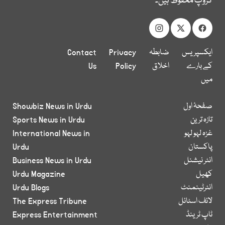
گروپ محفوظ ہیں۔
ایکسپریس
ضابطہ
Privacy
Contact
کے بارے
اخلاق
Policy
Us
میں
صفحۂ اول
Showbiz News in Urdu
تازہ ترین
Sports News in Urdu
غزہ لہو لہو
International News in
پاکستان
Urdu
انٹر نیشنل
Business News in Urdu
کھیل
Urdu Magazine
انٹرٹینمنٹ
Urdu Blogs
لائف اسٹائل
The Express Tribune
ٹاپ ٹرینڈ
Express Entertainment