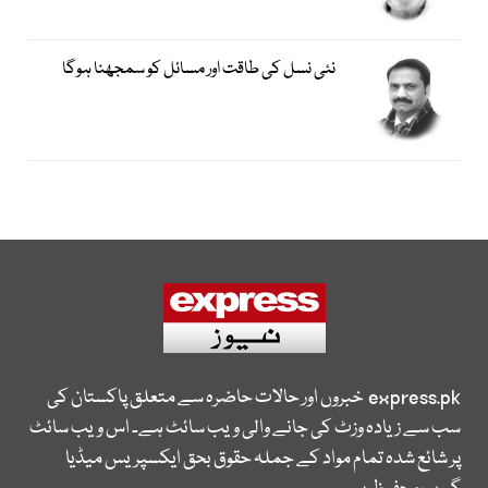
نئی نسل کی طاقت اور مسائل کو سمجھنا ہوگا
express.pk
خبروں اور حالات حاضرہ سے متعلق پاکستان کی
سب سے زیادہ وزٹ کی جانے والی ویب سائٹ ہے۔ اس ویب سائٹ
پر شائع شدہ تمام مواد کے جملہ حقوق بحق ایکسپریس میڈیا