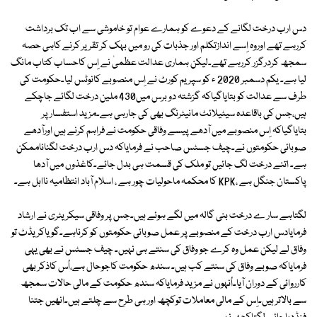
دس ارب درخت لگانے کے دعوے کو ہمارے عوام تو خاموشی سے اب تک برداشت
کررہے تھے اوروہ اِسے اندازتکلم اور جذبات کی رو میں بہک کر تقریر کرنے کاہی حصہ
سمجھ کردرگزر کررہے تھے۔لیکن ہماری عدالت عظمیٰ نے اِس کاحساب کتاب مانگ
لیا ہے۔ یکم دسمبر 2020 ء کو سپریم کورٹ نے اِس منصوبے کانوٹس لیا۔حکومت کی
طرف سے عدالت کو بتایاگیاکہ گزشتہ دو برس میں430 ملین درخت لگائے جاچکے
ہیں،جس کی باقاعدہ سیٹیلائٹ مانیٹرنگ بھی کی جارہی ہے۔مزید استفسار پر
بتایاگیاکہ اِس منصوبے میں آدھے پیسے وفاقی حکومت نے فراہم کرنے ہیں اورآدھے
صوبائی حکومتوں نے۔چیف جسٹس صاحب نے فرمایاکہ دس ارب درخت لگناناممکن
ہے۔ اتنے درخت لگ جائیں تو ملک کی قسمت ہی بدل جائے۔کاغذوں میں آدھا
پاکستان جنگل ہے ،KPK کا محکمہ ماحولیات چور ہے ، اسلام آباد انتظامیہ نااہل ہے۔
لگتاہے سار ے درخت بنی گالہ میں لگے ہوئے ہیں۔جس پر وفاقی سیکریٹری نے ارشاد
فرمایادس ارب درخت کے منصوبے پر عمل صوبائی حکومتوں کو کرناہے۔گویاکریڈٹ تو
وفاق لے لیکن عمل وہ کرے جو وفاق کی سنتے ہی نہیں۔ چیف جسٹس نے بھی یہی
فرمایاکہ صوبے وفاق کی سنتے کب ہیں۔ سندھ حکومت کاجوحال ہے،اُس کاذکر بھی
کارروائی کے دوران آیا۔اُنہوں نے مزید فرمایاکہ سندھ حکومت کے مالی حالات سمجھ
سے بالاتر ہیں۔اِس کے مالی معاملات توکچھ اور ہی طرح سے چلتے ہیں۔انھیں جتنا