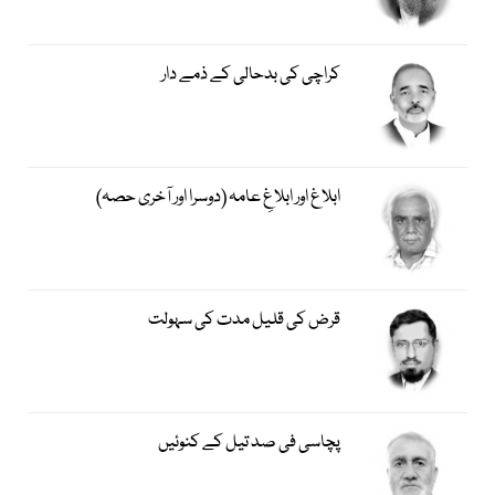
کراچی کی بدحالی کے ذمے دار
ابلاغ اور ابلاغِ عامہ (دوسرا اور آخری حصہ)
قرض کی قلیل مدت کی سہولت
پچاسی فی صد تیل کے کنوئیں