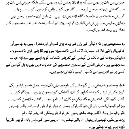
حیرانی اِس بات پر نہیں ہے کہ وہ 350 پچاس ڈیم بنانہیں سکے بلکہ حیرانی اِس بات پر
ہے کہ اتنی بڑی تعداد میں ڈیم بنانے کادعویٰ کرنے والوں کو دعویٰ کرنے سے پہلے
کیااپنی حیثیت اور صلاحیت کااندازہ نہیں تھا۔یہی بات بلین ٹری منصوبے میں بھی
دیکھی جارہی ہے۔پی ٹی آئی قیادت کو اپنے وژن اور اُسکے تحت نئے نئے منصوبوں کے
اعلان پر بہت فخر اورنازہے۔
وہ سمجھتے ہیں کہ دنیااُن کے وژن کے بہت بڑی قدرداں اور معترف ہے، وہ چاہے اُن
کاکوروناوباکے خلاف اسمارٹ لاک ڈاؤن کامنصوبہ ہویاپھر 10 بلین ٹری کا منصوبہ۔
مائیکروسوفٹ کے مالک بل گیٹس کے تعریفی کلمات کو وہ اپنے لیے سرمایہ حیات
سمجھتے ہیں۔ مرغی انڈوں کے سنہری منصوبے کی حمایت میں بھی وہ بل گیٹس کے
کسی پرانے تجزیئے ہی کاسہارا لیتے دکھائی دیتے ہیں۔
خواہ وہ منصوبہ ڈھائی سال گزرجانے کے باوجود ابھی تک روبہ عمل نہ ہوپایاہو۔ایک
کروڑ نوکریاں دینے کاوعدہ کیاپوراکرنا تھا اُلٹاایک کروڑ نوجوان ضرور بے روزگار کردیے
گئے۔ کوروناکی آفت اپنی جگہ لیکن نج کاری کے نام پر نجانے کتنے ملازمین کو اب بے
روزگار کیاجارہا ہے۔ باہر کی دنیاکے لوگ ہمارے یہاں نوکریاں کرنے آنے والے تھے اور
بقول فیصل واؤڈا اگلے چند ہفتوں میں اتنی نوکریاںہونگی کہ اپنے لوگ کم
پڑجائیںگے۔ ٹھیلے اور پتھارے والے ٹیکس دے رہے ہوں گے۔ اِس بات کو بھی تقریباً
ڈیڑھ برس بیت چکے ہیں۔