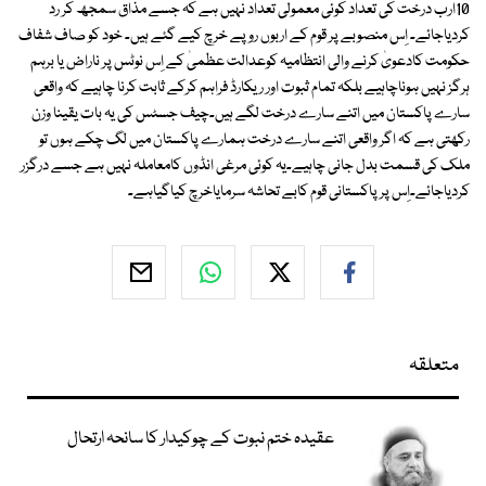
10ارب درخت کی تعداد کوئی معمولی تعداد نہیں ہے کہ جسے مذاق سمجھ کر رد
کردیاجائے۔ اِس منصوبے پر قوم کے اربوں روپے خرچ کیے گئے ہیں۔ خود کو صاف شفاف
حکومت کادعویٰ کرنے والی انتظامیہ کوعدالت عظمیٰ کے اِس نوٹس پر ناراض یا برہم
ہرگز نہیں ہوناچاہیے بلکہ تمام ثبوت اور ریکارڈ فراہم کرکے ثابت کرنا چاہیے کہ واقعی
سارے پاکستان میں اتنے سارے درخت لگے ہیں۔چیف جسٹس کی یہ بات یقینا وزن
رکھتی ہے کہ اگر واقعی اتنے سارے درخت ہمارے پاکستان میں لگ چکے ہوں تو
ملک کی قسمت بدل جانی چاہیے۔یہ کوئی مرغی انڈوں کامعاملہ نہیں ہے جسے درگزر
کردیاجائے۔اِس پر پاکستانی قوم کابے تحاشہ سرمایاخرچ کیاگیاہے۔
متعلقہ
عقیدہ ختم نبوت کے چوکیدار کا سانحہ ارتحال