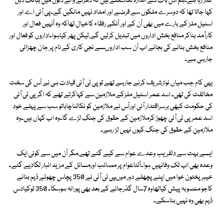
گذر رہا ہے۔ہم اس بات سے اندازہ لگاسکتے ہیں کہ دھرنے والے دنوں میں ببانگ دہل
کہا جاتا تھا کہ دوسرے ملکوں سے قرضے اور امداد نہیں مانگیں گے۔پی آئی اے اور
اسٹیل ملز کے بارے میں بھی اُن کے اور اُنکے رفقاء کاخیال تھاکہ وہ اُنہیں فعال اور
کارآمد بناکر منافع بخش اداروں میں تبدیل کرلیں گے،لیکن پھر کیاہوا۔اداروں کو فعال اور
منافع بخش بنانے کی بجائے اب اُن سب اداروںسے نجی کاری کے نام پر جان چھڑائی
جارہی ہے۔
یہی کام جب میاں نوازشریف کرنے جارہے تھے تو پی ٹی آئی قیادت ہی نے اُس کی سخت
مخالفت کی تھی۔ اسد عمر اسٹیل ملزکے ملازمین سے کہاکرتے تھے کہ اگر پی ٹی آئی
کی حکومت کبھی برسراقتدار آئی اوراُس نے ملازمین کو نکالناچاہاتو سب سے پہلے خود
اسد عمر پی ٹی آئی چھوڑ کرملازمین کے حقوق کی جنگ لڑے گا۔وہ اب کہاں ہیں۔وہ
ملازمین کے حقوق کی جنگ کیوں نہیں لڑ رہے۔
ایسے بہت سے دلفریب وعدے عوام سے کیے گئے تھے،مگر اُن میں سے کوئی ایک
وعدہ بھی اب تک وفانہیں ہوا۔اُلٹاعوام پر مصائب اورمسائل کے مزید انبار لگادیے گئے۔
خیبر پختون خوا میں اپنے پچھلے دور میںپی ٹی آئی نے 350 پچاس چھوٹے ڈیم بنانے
کاجو منصوبہ پیش کیاتھاوہ 7سال گذرجانے کے بعد بھی پورانہ ہوسکا۔ 350 توکیادس
ڈیم بھی وہ نہیں بناسکے۔