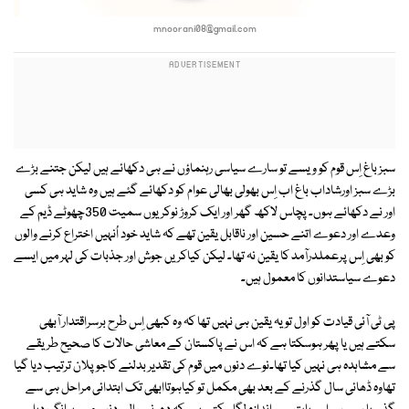
mnoorani08@gmail.com
سبز باغ اِس قوم کو ویسے تو سارے سیاسی رہنماؤں نے ہی دکھائے ہیں لیکن جتنے بڑے
بڑے سبز اورشاداب باغ اب اِس بھولی بھالی عوام کو دکھائے گئے ہیں وہ شاید ہی کسی
اور نے دکھائے ہوں۔ پچاس لاکھ گھر اور ایک کروڑ نوکریوں سمیت 350چھوٹے ڈیم کے
وعدے اور دعوے اتنے حسین اور ناقابل یقین تھے کہ شاید خود اُنہیں اختراع کرنے والوں
کو بھی اِس پرعملدرآمد کا یقین نہ تھا۔ لیکن کیاکریں جوش اور جذبات کی لہر میں ایسے
دعوے سیاستدانوں کا معمول ہیں۔
پی ٹی آئی قیادت کو اول تو یہ یقین ہی نہیں تھا کہ وہ کبھی اِس طرح برسراقتدار آبھی
سکتے ہیں یا پھر ہوسکتا ہے کہ اس نے پاکستان کے معاشی حالات کا صحیح طریقے
سے مشاہدہ ہی نہیں کیا تھا۔نوے دنوں میں قوم کی تقدیر بدلنے کاجو پلان ترتیب دیا گیا
تھاوہ ڈھائی سال گذرنے کے بعد بھی مکمل تو کیاہوتاابھی تک ابتدائی مراحل ہی سے