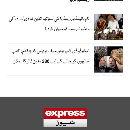
ٹام ہالینڈ اور زینڈایا کی ’ساؤتھ انڈین شادی‘، اے آئی
ویڈیو نے سب کو حیران کر دیا
لیونارڈو ڈی کیپریو اور جیف بیزوس کا بڑا قدم: نایاب
جانوروں کو بچانے کے لیے 200 ملین ڈالر کا اعلان