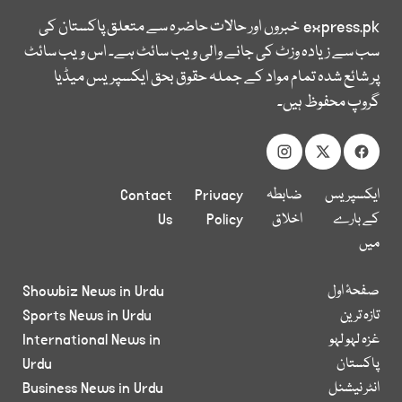
express.pk
خبروں اور حالات حاضرہ سے متعلق پاکستان کی
سب سے زیادہ وزٹ کی جانے والی ویب سائٹ ہے۔ اس ویب سائٹ
پر شائع شدہ تمام مواد کے جملہ حقوق بحق ایکسپریس میڈیا
گروپ محفوظ ہیں۔
ایکسپریس
ضابطہ
Privacy
Contact
کے بارے
اخلاق
Policy
Us
میں
صفحۂ اول
Showbiz News in Urdu
تازہ ترین
Sports News in Urdu
غزہ لہو لہو
International News in
پاکستان
Urdu
انٹر نیشنل
Business News in Urdu