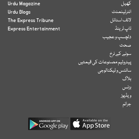
کھیل
Urdu Magazine
انٹرٹینمنٹ
Urdu Blogs
لائف اسٹائل
The Express Tribune
ٹاپ ٹرینڈ
Express Entertainment
دلچسپ و عجیب
صحت
سونے کے نرخ
پیٹرولیم مصنوعات کی قیمتیں
سائنس و ٹیکنالوجی
بلاگ
بزنس
ویڈیوز
جرائم