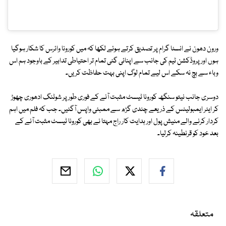
ورون دھون نے انسٹا گرام پر تصدیق کرتے ہوئے لکھا کہ میں کورونا وائرس کا شکار ہوگیا
ہوں اور پروڈکشن ٹیم کی جانب سے اپنائی گئی تمام تر احتیاطی تدابیر کے باوجود ہم اس
وباء سے بچ نہ سکے اس لیے تمام لوگ اپنی بہت حفاظت کریں۔
دوسری جانب نیتو سنگھ کورونا ٹیسٹ مثبت آنے کے فوری طور پر شوٹنگ ادھوری چھوڑ
کر ایئر ایمبولینس کے ذریعے چندی گڑھ سے ممبئی واپس آگئیں۔ جب کہ فلم میں اہم
کردار کرنے والے منیش پول اور ہدایت کار راج مہتا نے بھی کورونا ٹیسٹ مثبت آنے کے
بعد خود کو قرنطینہ کرلیا۔
متعلقہ