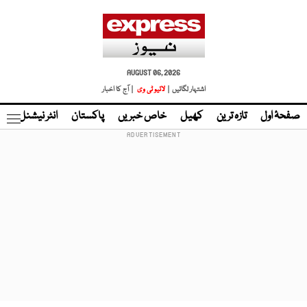
AUGUST 06, 2026
اشتہار لگائیں |
لائیو ٹی وی
| آج کا اخبار
صفحۂ اول
تازہ ترین
کھیل
خاص خبریں
پاکستان
انٹر نیشنل
ٹا