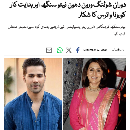
دوران شوٹنگ ورون دھون نیتو سنگھ اور ہدایت کار
کورونا وائرس کا شکار
نیتو سنگھ کو ہنگامی طور پر ایئر ایمبولینس کے ذریعے چندی گڑھ سے ممبئی منتقل
کردیا گیا
ویب ڈیسک
December 07, 2020