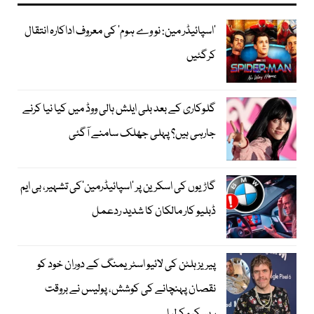
’اسپائیڈر مین: نو وے ہوم‘ کی معروف اداکارہ انتقال
کرگئیں
گلوکاری کے بعد بلی ایلش ہالی ووڈ میں کیا نیا کرنے
جارہی ہیں؟ پہلی جھلک سامنے آگئی
گاڑیوں کی اسکرین پر ’اسپائیڈرمین‘کی تشہیر، بی ایم
ڈبلیو کار مالکان کا شدید ردعمل
پیریز ہلٹن کی لائیو اسٹریمنگ کے دوران خود کو
نقصان پہنچانے کی کوشش، پولیس نے بروقت
ریسکیو کرلیا