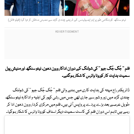
نیتو سنگھ کو ہنگامی طور پر ایئر ایمبولینس کے ذریعے چندی گڑھ سے ممبئی منتقل کر دیا گیا (فوٹو: فائل)
فلم '' جُگ جُگ جیو '' کی شوٹنگ کے دوران اداکار ورون دھون، نیتو سنگھ اور منیش پول
سمیت ہدایت کار کورونا وائرس کا شکار ہوگئے۔
ڈائریکٹر راج مہتہ کی ہدایت کاری میں بننے والی فلم '' جُگ جُگ جیو '' کی شوٹنگ
چندی گڑھ میں زور و شور سے جاری تھی جس میں رشی کپور کی اہلیہ و اداکارہ نیتو سنگھ
طویل عرصے بعد بڑے پردے پر واپس آئی ہیں۔ فلم میں مرکزی کردار ورون دھون ادا کر
رہے ہیں تاہم اس دوران فلم کی کاسٹ سمیت دیگر اسٹاف کورونا وائرس کا شکار ہوگیا۔