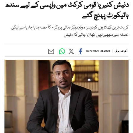
دنیش کنیریا قومی کرکٹ میں واپسی کے لیے سندھ
ہائیکورٹ پہنچ گئے
کرپٹ ترین کھلاڑیوں کو دوسرا موقع دیکر بحالی پروگرام کا حصہ بنایا جا رہا ہے لیکن
خدشہ ہے مجھے نہیں کھلایا جائے گا، دنیش
کورٹ رپورٹر
December 08, 2020