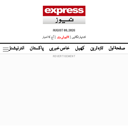
AUGUST 09, 2026
اشتہار لگائیں |
لائیو ٹی وی
| آج کا اخبار
صفحۂ اول
تازہ ترین
کھیل
خاص خبریں
پاکستان
انٹر نیشنل
ٹا