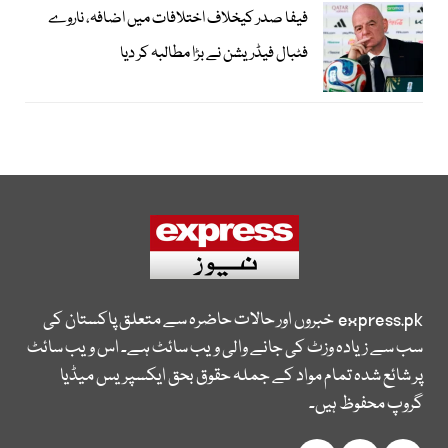
فیفا صدر کیخلاف اختلافات میں اضافہ، ناروے
فٹبال فیڈریشن نے بڑا مطالبہ کر دیا
express.pk
خبروں اور حالات حاضرہ سے متعلق پاکستان کی
سب سے زیادہ وزٹ کی جانے والی ویب سائٹ ہے۔ اس ویب سائٹ
پر شائع شدہ تمام مواد کے جملہ حقوق بحق ایکسپریس میڈیا
گروپ محفوظ ہیں۔