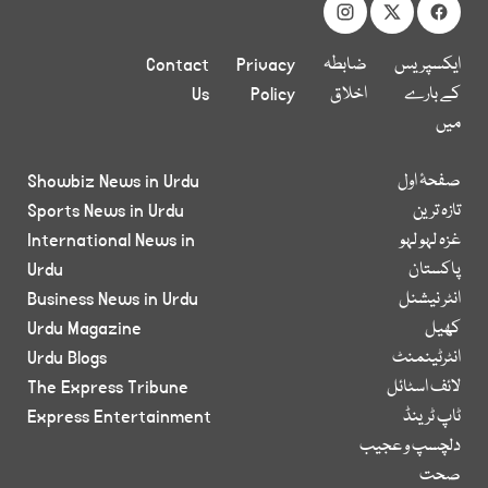
ایکسپریس
ضابطہ
Privacy
Contact
کے بارے
اخلاق
Policy
Us
میں
صفحۂ اول
Showbiz News in Urdu
تازہ ترین
Sports News in Urdu
غزہ لہو لہو
International News in
پاکستان
Urdu
انٹر نیشنل
Business News in Urdu
کھیل
Urdu Magazine
انٹرٹینمنٹ
Urdu Blogs
لائف اسٹائل
The Express Tribune
ٹاپ ٹرینڈ
Express Entertainment
دلچسپ و عجیب
صحت