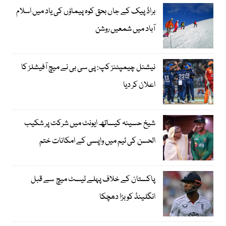
براڈ پیک کے جاں بحق کوہ پیماؤں کی یاد میں اسلام
آباد میں شمعیں روشن
نیشنل چیمپئنز کپ: پی سی بی نے میچ آفیشلز کا
اعلان کر دیا
شیخ حسینہ کیساتھ ایونٹ میں شرکت پر شکیب
الحسن کی ٹیم میں واپسی کے امکانات ختم
پاکستان کے خلاف پہلے ٹیسٹ میچ سے قبل
انگلینڈ کو بڑا دھچکا