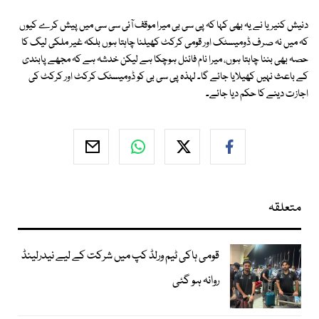
دنیش کنیریا نے یہ بھی کہا کہ پی سی بی میرا موقف آئی سی سی میں پیش کرے کیوں
کہ میں نہ صرف ڈومیسٹک اور قومی کرکٹ کھیلنا چاہتا ہوں بلکہ غیر ملکی لیگ کا
حصہ بھی بننا چاہتا ہوں، میرا نام فائنل ہوچکا ہے لیکن خدشہ ہے کہ مجھے پابندی
کے باعث نہیں کھیلایا جائے گا۔ لہذہ پی سی بی کو ڈومیسٹک کرکٹ اور کرکٹ کی
اجازت دینے کا حکم دیا جائے۔
متعلقہ
قومی ہاکی ٹیم ورلڈ کپ میں شرکت کے لیے نیدرلینڈ
روانہ ہو گئی