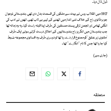
ڈول ڈال دیا۔
1917 میں انقلاب روس نے بہت سے ملکوں کی قسمت بدل دی تھی، ہندوستانی نوجوان
جو برطانوی راج کے خلاف نئے انداز میں اٹھنے کے لیے بے تاب تھے، انھوں نے ادب کی
انگلی تھامی اور انجمن ترقی پسند مصنفین کی طرف اپنا قبلہ راست کیا۔ یہ وہ زمانہ تھا
جب ہندوستان میں انگریز راج ہندوستانیوں کے اخلاق درست کرتے ہوئے ایک طرف
'مثنوی زہر عشق' کو ممنوع قرار دے رہا تھا تو دوسری طرف وہ افسانوی مجموعہ ضبط
کیا جارہا تھا جس کا نام ''انگارے'' تھا۔
(جاری ہے)
متعلقہ