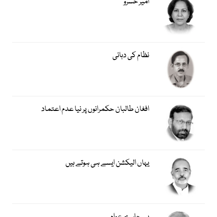
امیر خسروؒ
نظام کی دہائی
افغان طالبان حکمرانوں پر نیا عدم اعتماد
یہاں الیکشن ایسے ہی ہوتے ہیں