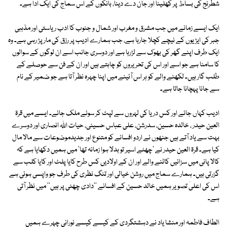
شطرنج کی بساط پر کھلینا اور جان دے دینا، بانکوں کے اس سماج کی ایک ادا ہے۔
ایک ایسے زمانے میں جب مشرق و مغرب اور شمال و جنوب کا ادب ریاستی اور مذہبی
جبر کی ایڑیوں کے نیچے کچلا جارہا ہے، جب ہمارے ادیب پر رزق کی مار پڑ رہی ہے۔ وہ
ایک طرف اپنے گھر کی بھوک سے لڑرہا ہے اور دوسری جانب اسے ان لوگوں کے سوالوں
کا سامنا ہے جو اسے اور اس کی تحریروں کو چاہتے ہیں اور ان کے فن سے حوصلے کے
طلب گار ہیں۔ لکھنے والے کو ہر اس آئینے میں اپنا چہرہ نظر آتا ہے جو ضمیر کے نام
سے جانا پہچانا جاتا ہے۔
ادیب کہاں جائے اور کس دریا کی لہروں سے لپٹ کر سوئے ملک جائے۔ ایسے میں قرۃ
العین حیدر ، خالدہ حسین، سدرشن، علی عباس حسینی، حیات اللہ انصاری اور دوسرے
بہت سے یاد آتے ہیں جنھوں نے اردو افسانے کو متنوع اور جدیدموضوعات سے مالا مال
کیا ہے۔ قرۃ العین حیدر نے 'چھٹے اسیر تو بدلا ہوا زمانہ تھا' میں ہمیں دکھایا ہے کہ
کالا پانی میں سزائیں کاٹنے والے اور ان کے اولادیں کس طرح کایا پلٹ اور کایا کلب سے
گزرتی ہیں۔ ہمارے سماج میں روشن خیالی اور تنگ نظری کی طرف جو واپسی ہوئی ہے
اس کی اعلیٰ تصویر ہمیں خالد حسین کے افسانے ''دادی چھٹی پر ہیں'' میں نظر آتی
ہے۔
الطاف فاطمہ اور منشا یاد نے دہشتگردی کے کیسے کیسے نورانی چہرے ہمیں