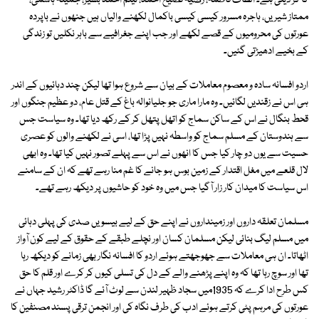
کا کر دیتی ہے۔ الطاف فاطمہ، رضیہ فصیح احمد، نیلم احمد بشیر، جمیلہ ہاشمی،
ممتاز شیریں، ہاجرہ مسرور کیسی کیسی باکمال لکھنے والیاں ہیں جنھوں نے باپردہ
عورتوں کی محرومیوں کے قصے لکھے اور جب اپنے جغرافیے سے باہر نکلیں تو زندگی
کے بخیے ادھیڑتی گئیں۔
اردو افسانہ سادہ و معصوم معاملات کے بیان سے شروع ہوا تھا لیکن چند دہائیوں کے اندر
ہی اس نے زقندیں لگائیں۔ وہ مارا ماری جو جلیانوالہ باغ کے قتل عام، دو عظیم جنگوں اور
قحط بنگال نے اس کے ساکن سماج کو اتھل پتھل کر کے رکھ دیا تھا۔ وہ سیاست جس
سے ہندوستان کے مسلم سماج کو واسطہ نہیں پڑا تھا، اسی نے لکھنے والوں کو عصری
حسیت سے یوں دو چار کیا جس کا انھوں نے اس سے پہلے تصور نہیں کیا تھا۔ وہ ابھی
لال قلعے میں مغل اقتدار کے زمین بوس ہو جانے کا غم منا رہے تھے کہ ان کے سامنے
اس سیاست کا میدان کار زار آگیا جس میں وہ خود کو حاشیوں پر دیکھ رہے تھے۔
مسلمان تعلقہ داروں اور زمینداروں نے اپنے حق کے لیے بیسویں صدی کی پہلی دہائی
میں مسلم لیگ بنائی لیکن مسلمان کسان اور نچلے طبقے کے حقوق کے لیے کون آواز
اٹھاتا۔ ان ہی معاملات سے جھوجھتے ہوئے اردو کا افسانہ نگار بھی زمانے کو دیکھ رہا
تھا اور سوچ رہا تھا کہ وہ اپنے پڑھنے والے کے دل کی تسلی کیوں کر کرے اور قلم کا حق
کس طرح ادا کرے کہ 1935میں سجاد ظہیر لندن سے لوٹ آئے گا ڈاکٹر رشید جہاں نے
عورتوں کی مرہم پٹی کرتے ہوئے ادب کی طرف نگاہ کی اور انجمن ترقی پسند مصنفین کا