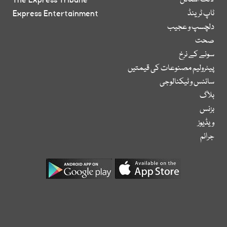
لائف اسٹائل
The Express Tribune
ٹاپ ٹرینڈ
Express Entertainment
دلچسپ و عجیب
صحت
سونے کے نرخ
پیٹرولیم مصنوعات کی قیمتیں
سائنس و ٹیکنالوجی
بلاگ
بزنس
ویڈیوز
جرائم