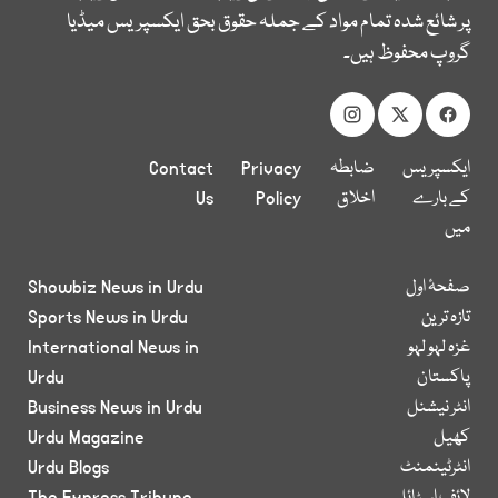
پر شائع شدہ تمام مواد کے جملہ حقوق بحق ایکسپریس میڈیا
گروپ محفوظ ہیں۔
ایکسپریس
ضابطہ
Privacy
Contact
کے بارے
اخلاق
Policy
Us
میں
صفحۂ اول
Showbiz News in Urdu
تازہ ترین
Sports News in Urdu
غزہ لہو لہو
International News in
پاکستان
Urdu
انٹر نیشنل
Business News in Urdu
کھیل
Urdu Magazine
انٹرٹینمنٹ
Urdu Blogs