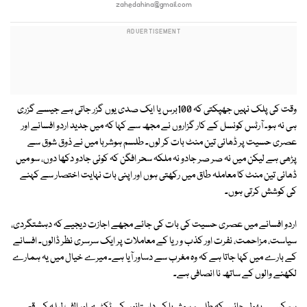
zahedahina@gmail.com
وقت کی پلک نہیں جھپکتی کہ 100برس یا ایک صدی یوں گزر جاتی ہے جیسے گزری
ہی نہ ہو۔ آرٹس کونسل کے کار گزاروں نے مجھ سے کہا کہ میں جدید اردو افسانے اور
عصری حسیت پر ڈھائی تین منٹ بات کر لوں۔ طلسم ہوشربا میں نے ذوق شوق سے
پڑھی ہے لیکن میں نہ صر صر جادو نہ ملکہ سحر افگن کہ کوئی جادو دکھا دوں، سو میں
ڈھائی تین منٹ کا معاملہ طاق میں رکھتی ہوں اور اپنی بات نہایت اختصار سے کہنے
کی کوشش کرتی ہوں۔
اردو افسانے میں عصری حسیت کی بات کی جائے مجھے اجازت دیجیے کہ دہشتگردی،
سیاست، مزاحمت، نفرت اور کذب و ریا کے معاملات پر ایک سرسری نظر ڈالوں۔ افسانے
کے بارے میں کہا جاتا ہے کہ وہ مغرب سے دساور آیا ہے۔ میرے خیال میں یہ ہمارے
لکھنے والوں کے ساتھ نا انصافی ہے۔