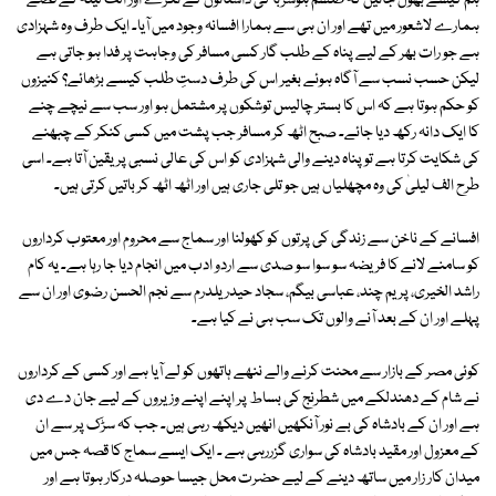
ہم کیسے بھول جائیں کہ طلسم ہوشربا کی داستانوں کے ٹکڑے اور الف لیلہ کے قصے
ہمارے لاشعور میں تھے اور ان ہی سے ہمارا افسانہ وجود میں آیا۔ ایک طرف وہ شہزادی
ہے جو رات بھر کے لیے پناہ کے طلب گار کسی مسافر کی وجاہت پر فدا ہو جاتی ہے
لیکن حسب نسب سے آگاہ ہوئے بغیر اس کی طرف دستِ طلب کیسے بڑھائے؟ کنیزوں
کو حکم ہوتا ہے کہ اس کا بستر چالیس توشکوں پر مشتمل ہو اور سب سے نیچے چنے
کا ایک دانہ رکھ دیا جائے۔ صبح اٹھ کر مسافر جب پشت میں کسی کنکر کے چبھنے
کی شکایت کرتا ہے تو پناہ دینے والی شہزادی کو اس کی عالی نسبی پر یقین آتا ہے۔ اسی
طرح الف لیلیٰ کی وہ مچھلیاں ہیں جو تلی جاری ہیں اور اٹھ اٹھ کر باتیں کرتی ہیں۔
افسانے کے ناخن سے زندگی کی پرتوں کو کھولنا اور سماج سے محروم اور معتوب کرداروں
کو سامنے لانے کا فریضہ سو سوا سو صدی سے اردو ادب میں انجام دیا جا رہا ہے۔ یہ کام
راشد الخیری، پریم چند، عباسی بیگم، سجاد حیدر یلدرم سے نجم الحسن رضوی اور ان سے
پہلے اور ان کے بعد آنے والوں تک سب ہی نے کیا ہے۔
کوئی مصر کے بازار سے محنت کرنے والے ننھے ہاتھوں کو لے آیا ہے اور کسی کے کرداروں
نے شام کے دھندلکے میں شطرنج کی بساط پر اپنے اپنے وزیروں کے لیے جان دے دی
ہے اور ان کے بادشاہ کی بے نور آنکھیں انھیں دیکھ رہی ہیں۔ جب کہ سڑک پر سے ان
کے معزول اور مقید بادشاہ کی سواری گزررہی ہے ۔ ایک ایسے سماج کا قصہ جس میں
میدان کار زار میں ساتھ دینے کے لیے حضرت محل جیسا حوصلہ درکار ہوتا ہے اور