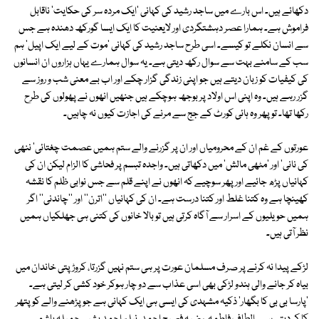
دکھائے ہیں۔ اس بارے میں ساجد رشید کی کہانی 'ایک مردہ سر کی حکایت' ناقابل
فراموش ہے۔ ہمارا عصر دہشتگردی اور لایعنیت کا ایک ایسا گورکھ دھندہ ہے جس
سے انسان نکلے تو کیسے۔ اسی طرح ساجد رشید کی کہانی 'موت کے لیے ایک اپیل' ہم
سب کے سامنے بہت سے سوال رکھ دیتی ہے۔ یہ سوال ہمارے یہاں ہزاروں ان انسانوں
کی کیفیات کو زبان دیتے ہیں جو اپنی زندگی گزار چکے اور اب بے معنی شب و روز سے
گزر رہے ہیں۔ وہ اپنی اس اولاد پر بوجھ ہوچکے ہیں جنھیں انھوں نے پھولوں کی طرح
رکھا تھا۔ تو پھر وہ ہائی کورٹ کے جج سے مرنے کی اجازت کیوں نہ چاہیں۔
عورتوں کے غم ان کے محرومیاں اور ان پر گزرنے والے ستم ہمیں عصمت چغتائی' ننھی
کی نانی' اور 'مٹھی مالش' میں دکھاتی ہیں۔ واجدہ تبسم پر فحاشی کا الزام لیکن ان کی
کہانیاں پڑھ جائیے اور پھر سوچیے کہ انھوں نے اپنے قلم سے جس نوابی ظلم کا نقشہ
کھینچا ہے وہ کتنا غلط اور کتنا درست ہے۔ ان کی کہانیاں ''اترن'' اور ''چاندنی'' اگر
ہمیں حویلیوں کے اسرار سے آگاہ کرتی ہیں تو بالا خانوں کی کتنی ہی جھلکیاں ہمیں
نظر آتی ہیں۔
لڑکے پیدا نہ کرنے پر صرف مسلمان عورت پر ہی ستم نہیں گزرتا، کروڑ پتی خاندان میں
بیاہ کر جانے والی ہندو لڑکی بھی اسی عذاب سے دو چار ہوکر خود کشی کر لیتی ہے۔
'پارسا بی بی کا بگھار' ذکیہ مشہدی کی ایسی ہی ایک کہانی ہے جو پڑھنے والے کو پتھر