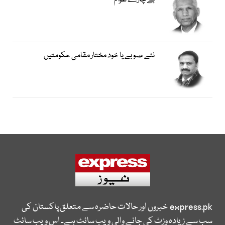
بے چارے عوام
نئے صوبے یا خود مختار مقامی حکومتیں
express.pk
خبروں اور حالات حاضرہ سے متعلق پاکستان کی
سب سے زیادہ وزٹ کی جانے والی ویب سائٹ ہے۔ اس ویب سائٹ