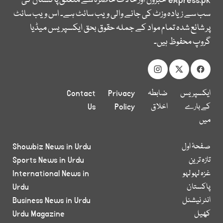
express.pk
خبروں اور حالات حاضرہ سے متعلق پاکستان کی
سب سے زیادہ وزٹ کی جانے والی ویب سائٹ ہے۔ اس ویب سائٹ
پر شائع شدہ تمام مواد کے جملہ حقوق بحق ایکسپریس میڈیا
گروپ محفوظ ہیں۔
ایکسپریس
ضابطہ
Privacy
Contact
کے بارے
اخلاق
Policy
Us
میں
صفحۂ اول
Showbiz News in Urdu
تازہ ترین
Sports News in Urdu
غزہ لہو لہو
International News in
پاکستان
Urdu
انٹر نیشنل
Business News in Urdu
کھیل
Urdu Magazine