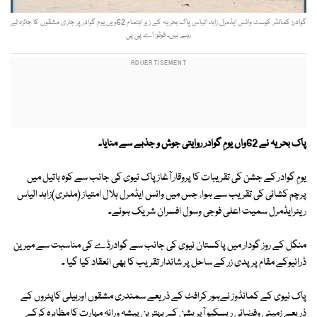
گوادر: کمانڈر کوسٹ وائس ایڈمرل زاہد الیاس پاک بحریہ کے زیر اہتمام 62ویں یوم گوادر پر جاری مشقوں کا جائزہ لے
رہے ہیں۔ فوٹو: اے پی پی
پاک بحریہ نے 62واں یومِ گوادر روایتی جوش و جذبے سے منایا۔
یومِ گوادر کے جشن کی تقریبات کا پروقار آغاز پاک نیوی کی جانب سے کوہ باتیل میں
پرچم کشائی کی تقریب سے ہوا، جس میں وائس ایڈمرل ہلال امتیاز (ملٹری)زاہد الیاس
ریئرایڈمرل سمیت اعلی فوجی وسول افسران شریک ہوئے۔
منگل کے روز گودار میں پاکستان نیوی کی جانب سے گوادرڈے کی مناسبت سے میرین
ڈرائیوکے مقام پر پدی زر کے ساحل پر شاندار تقریب کا بھی انعقاد کیا گیا ۔
پاک نیوی کے کمانڈوز نےہور کرافٹ کے ذریعے سمندری مشقوں اورہیلی کاپٹروں کے
ذریعے زمینی وفضائی ریسکیو آپریشن کے بہترین پیشہ ورانہ مہارت کا مظاہرہ کرکے