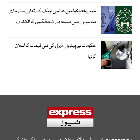
خیبرپختونخوا میں عالمی بینک کے تعاون سے جاری
منصوبوں میں مبینہ بے ضابطگیوں کا انکشاف
حکومت نے پیٹرول، ڈیزل کی نئی قیمت کا اعلان
کردیا