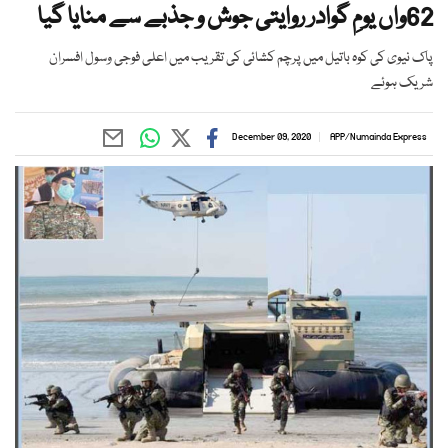
62واں یومِ گوادر روایتی جوش و جذبے سے منایا گیا
پاک نیوی کی کوہ باتیل میں پرچم کشائی کی تقریب میں اعلی فوجی وسول افسران
شریک ہوئے
December 09, 2020
APP
/
Numainda Express