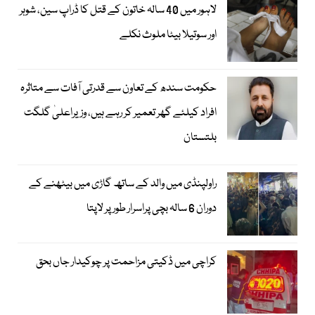
لاہور میں 40 سالہ خاتون کے قتل کا ڈراپ سین، شوہر
اور سوتیلا بیٹا ملوث نکلے
حکومت سندھ کے تعاون سے قدرتی آفات سے متاثرہ
افراد کیلئے گھر تعمیر کر رہے ہیں، وزیراعلیٰ گلگت
بلتستان
راولپنڈی میں والد کے ساتھ گاڑی میں بیٹھنے کے
دوران 6 سالہ بچی پراسرار طور پر لاپتا
کراچی میں ڈکیتی مزاحمت پر چوکیدار جاں بحق