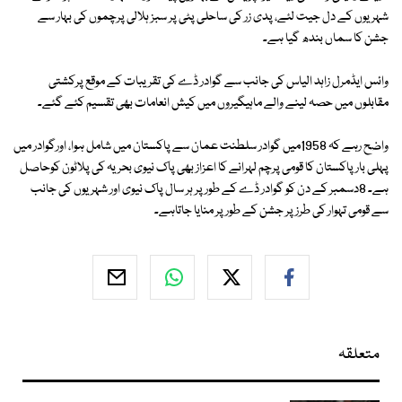
شہریوں کے دل جیت لئے، پدی زر کی ساحلی پٹی پر سبز ہلالی پرچموں کی بہار سے
جشن کا سماں بندھ گیا ہے۔
وائس ایڈمرل زاہد الیاس کی جانب سے گوادر ڈے کی تقریبات کے موقع پرکشتی
مقابلوں میں حصہ لینے والے ماہیگیروں میں کیش انعامات بھی تقسیم کئے گئے۔
واضح رہے کہ 1958میں گوادر سلطنت عمان سے پاکستان میں شامل ہوا، اورگوادر میں
پہلی بار پاکستان کا قومی پرچم لہرانے کا اعزاز بھی پاک نیوی بحریہ کی پلاٹون کوحاصل
ہے۔ 8دسمبر کے دن کو گوادر ڈے کے طورپر ہر سال پاک نیوی اور شہریوں کی جانب
سے قومی تہوار کی طرز پر جشن کے طورپر منایا جاتاہے۔
متعلقہ