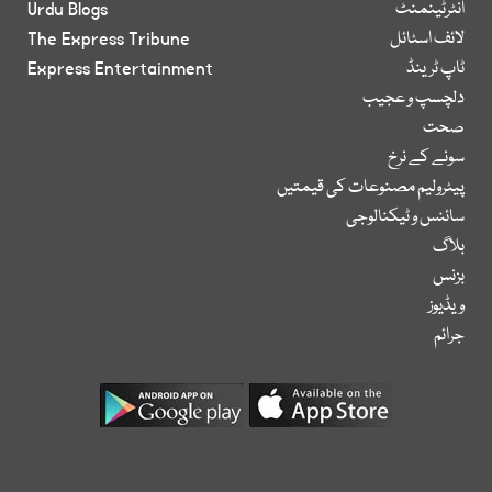
انٹرٹینمنٹ
Urdu Blogs
لائف اسٹائل
The Express Tribune
ٹاپ ٹرینڈ
Express Entertainment
دلچسپ و عجیب
صحت
سونے کے نرخ
پیٹرولیم مصنوعات کی قیمتیں
سائنس و ٹیکنالوجی
بلاگ
بزنس
ویڈیوز
جرائم