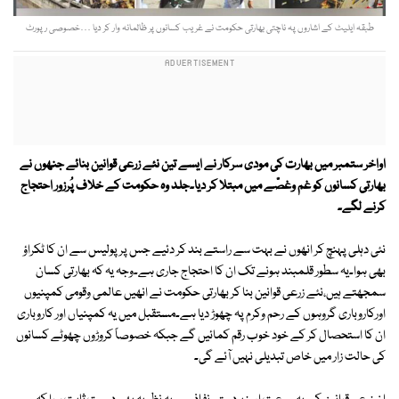
طبقہ ایلیٹ کے اشاروں پہ ناچتی بھارتی حکومت نے غریب کسانوں پر ظالمانہ وار کر دیا …خصوصی رپورٹ
اواخر ستمبر میں بھارت کی مودی سرکار نے ایسے تین نئے زرعی قوانین بنائے جنھوں نے
بھارتی کسانوں کو غم وغصّے میں مبتلا کر دیا۔جلد وہ حکومت کے خلاف پُرزور احتجاج
کرنے لگے۔
نئی دہلی پہنچ کر انھوں نے بہت سے راستے بند کر دئیے جس پر پولیس سے ان کا ٹکراؤ
بھی ہوا۔یہ سطور قلمبند ہونے تک ان کا احتجاج جاری ہے۔وجہ یہ کہ بھارتی کسان
سمجھتے ہیں،نئے زرعی قوانین بنا کر بھارتی حکومت نے انھیں عالمی وقومی کمپنیوں
اورکاروباری گروہوں کے رحم وکرم پہ چھوڑ دیا ہے۔مستقبل میں یہ کمپنیاں اور کاروباری
ان کا استحصال کر کے خود خوب رقم کمائیں گے جبکہ خصوصاً کروڑوں چھوٹے کسانوں
کی حالت زار میں خاص تبدیلی نہیں آئے گی۔