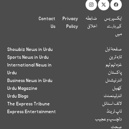
ایکسپریس
ضابطہ
Privacy
Contact
کے بارے
اخلاق
Policy
Us
میں
صفحۂ اول
Showbiz News in Urdu
تازہ ترین
Sports News in Urdu
غزہ لہو لہو
International News in
پاکستان
Urdu
انٹر نیشنل
Business News in Urdu
کھیل
Urdu Magazine
انٹرٹینمنٹ
Urdu Blogs
لائف اسٹائل
The Express Tribune
ٹاپ ٹرینڈ
Express Entertainment
دلچسپ و عجیب
صحت