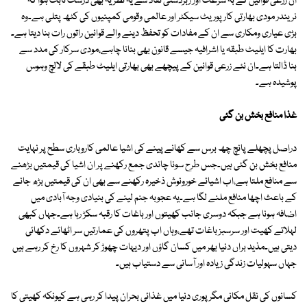
ان زرعی قوانین کے بہ سرعت اور زبردستی نفاذ سے یہ نظریہ بھی درست ثابت ہوا کہ
نریندر مودی بھارتی کارپوریٹ سیکٹر اور عالمی وقومی کمپنیوں کی کٹھ پتلی ہے۔وہ
بڑی عیاری ومکاری سے ان کے مفادات کو تحفظ دینے والے قوانین راتوں رات بنا دیتا ہے۔
بھارت کا ایلیٹ طبقہ یا اشرافیہ جیسے قانون بھی بنانا چاہے،مودی سرکار کی مدد سے
بنا ڈالتا ہے۔ان نئے زرعی قوانین کے پیچھے بھی بھارتی ایلیٹ طبقے کی لالچ وہوس
پوشیدہ ہے۔
غذا منافع بخش بن گئی
دراصل پچھلے پانچ چھ برس سے کھانے پینے کی اشیا عالمی کاروباری سطح پر نہایت
منافع بخش بن گئی ہیں۔جس طرح سونا چاندی جمع رکھنے پر ان اشیا کی قیمتیں بڑھنے
سے منافع ملتا ہے،اب اشیائے خورونوش ذخیرہ رکھنے سے بھی ان کی قیمتیں بڑھ جانے
کے باعث اچھا منافع ملنے لگا ہے۔یہ عجوبہ جنم لینے کی بنیادی وجہ آبادی میں
اضافہ ہونا ہے جبکہ دوسری جانب کھیتوں اور باغات کا رقبہ سکڑ رہا ہے۔جہاں کبھی
لہلاتے کھیت اور سرسبز باغات تھے،وہاں اب پتھروں کی عمارتیں سر اٹھائے دکھائی
دیتی ہیں۔مذید براں دنیا بھر میں کسان گاؤں اور دیہات چھوڑ کر شہروں کا رخ کر رہے ہیں
جہاں سہولیات زندگی زیادہ اور آسانی سے دستیاب ہیں۔
کسانوں کی نقل مکانی مگر پوری دنیا میں غذائی بحران پیدا کر رہی ہے کیونکہ کھیتی کا