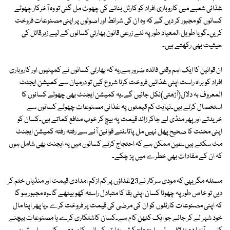
غذائی شعبے میں کاروباری افراد کو کارٹل بنانے کی چھوٹ مل گئی تو وہ آخرکار چھوٹے
کسانوں کو مجبور کر دیں گے کہ وہ ان کی شرائط اور اصولوں پر اپنی مصنوعات فروخت
کریں۔گویا طویل المعیاد طور پہ نئے زرعی قانون بھارتی کسانوں کے لیے زہر ِقاتل کی
حیثیت بھی رکھتے ہیں۔
ان قوانین کا ایک اہم وقتی فائدہ ضرور ہے،یہ کہ بھارتی کسانوں نے کمپنیوں اور کاروباری
افراد کو براہ راست اپنی غذائیں فروخت کرنا شروع کیں تو درمیان سے کمیشن ایجنٹ
المعروف بہ دلال(آڑھتی)نکل جائیں گے۔یہ کمیشن ایجنٹ بھی چھوٹے کسانوں کا
استحصال کرتے ہیں۔نہایت کم قیمتوں پہ غذائی مصنوعات چھوٹے کسانوں سے
خریدتے اور پھر منڈی لے جاکر زائد قیمت پہ بیچ کر خوب منافع کماتے ہیں۔کسان کو
اپنی محنت کا صحیح پھل نہیں مل پاتا۔نئے قوانین آنے سے رفتہ رفتہ کمیشن ایجنٹ
مٹ سکتے ہیں۔عین ممکن ہے کہ احتجاج کرتے کسانوں میں یہ ایجنٹ بھی شامل ہوں
کہ ان کے مفادات بھی خطرے میں پڑ چکے۔
مسئلہ مگر یہی کہ مودی سرکار نے23غذاؤں پر کم ازکم امدادی قیمت اور منڈیاں ختم کر
دیں تو خاص طور پہ چھوٹا کسان اپنی بقا کا متبادل راستہ کھو بیٹھے گا۔وہ مجبور ہو گا
کہ اپنی مصنوعات کارٹلوں کو ان کی مرضی کی قیمت پر فروخت کرے ۔یا پھر اپنا مال
خود شہر لے کر جائے جو ایک کٹھن کام ہے۔کسان کاشتکاری کرے یا مصنوعات بیچنے