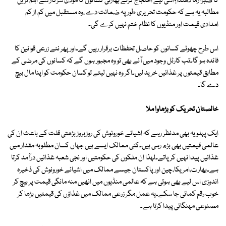
کا صبرآزما دھندا؟اسی لیے احتجاج کرتے بھارتی کسانوں کا مودی سرکار سے اہم ترین
مطالبہ یہ ہے کہ حکومت تحریری طور پہ ضمانت دے ،وہ مستقبل میں کم از کم
امدادی قیمت اور منڈیوں کا نظام ختم نہیں کرے گی۔
اس طرح چھوٹے کسانوں کو حاصل تحفظات برقرار رہیں گے۔اور پھر نئے زرعی قوانین کا
فائدہ ہو گا۔تب کارٹل وجود میں آئے بھی تو وہ مجبور ہوں گے کہ کسانوں کی مرضی کے
مطابق قیمتوں پر غذائیں خرید لیں۔اگر وہ نہیں لیتے تو کسان حکومت کو اپنا مال بیچ
دے گا۔
خالصتان تحریک کو بڑھاوا ملا
ایک پہلو یہ بھی مدنظر رہے کہ اشیائے خورونوش کی روزبروز بڑھتی قلت کے باعث ان کی
عالمی قیمتیں بھی بڑھ رہی ہیں۔کئی ممالک ایسے ہیں جہاں کسان مطلوبہ مقدار میں
غذائیں پیدا نہیں کر پاتے۔لہذا ان ملکوں کی حکومتیں اور نجی شعبہ غذائیں درآمد کرتا
ہے۔بھارت،امریکا،چین اور پاکستان جیسے ممالک میں اشیائے خورونوش کی ذخیرہ
اندوزی اس لیے بھی ہوتی ہے کہ عالمی منڈیوں میں انھیں منہ مانگی قیمت پر بیچ کر
خوب رقم کمائی جا سکے۔یہ عمل مگر زرعی ممالک میں غذاؤں کی قیمتیں بڑھا کر
مصنوعی مہنگائی پیدا کرتا ہے۔