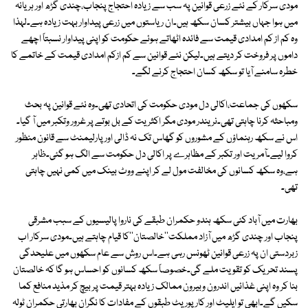
مودی سرکار کے نئے زرعی قوانین پہ سب سے زیادہ احتجاج پنجاب،چندی گڑھ اور ہریانہ
میں ہوا جہاں بیشتر کسان سکھ ہیں۔ان ریاستوں میں زرعی پیداوار بہت زیادہ ہے۔لہذا
وہ کم از کم امدادی قیمت سے فائدہ اٹھاتے ہوئے حکومت کو اپنی پیداوار نسبتاً اچھے
داموں پر فروخت کر دیتے ہیں۔لیکن نئے قوانین سے کم ازکم امدادی قیمت کے خاتمے کا
خطرہ سامنے آیا تو سکھ کسان احتجاج کرنے لگے۔
سکھوں کی جماعت،اکالی دل مودی حکومت کی اتحادی تھی۔وہ نئے قوانین پہ بحث
ومباحثہ کرنا چاہتی تھی۔نریندر مودی مگر اکثریت کے بل بوتے پر غرور وتکبر میں آ گیا۔
اس نے سکھ رہنماؤں کے مشوروں کو گھاس تک نہ ڈالی اور پارلیمنٹ سے قانون منظور
کروا لیے۔آمریت اور تکبر کے مظاہرے پر اکالی دل حکومت سے الگ ہو گئی۔ظاہر
ہے،وہ سکھ کسانوں کی مخالفت مول لے کر اپنے ووٹ بینک میں کمی نہیں چاہتی
تھی۔
بھارت میں آباد کئی سکھ ہندو حکمران طبقے کی ناروا پالیسیوں کے سبب مشرقی
پنجاب اور چندی گڑھ میں آزاد مملکت''خالصتان''کا قیام چاہتے ہیں۔مودی سرکار اب
زبردستی ان پہ زرعی قوانین ٹھونس رہی ہے۔اس روش سے عام سکھوں میں علیحدگی
پسند تحریک کو تقویت ملے گی۔خصوصاً سکھ کسانوں کو احساس ہو گا کہ خالصتان
بنا کر وہ اپنی غذائیں اندرون وبیرون ممالک زیادہ بہتر قیمت پر بیچ کر مذید منافع کما
سکیں گے۔ابھی تو ایلیٹ اور کارپوریٹ طبقوں کے مفادات کا نگران بھارتی حکمران ٹولہ