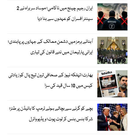
ایران رجیم چینج میں ناکامی؛ موساد سربراہ نے 2
سینئر افسران کو عہدوں سے ہٹا دیا
آبنائے ہرمز میں دشمن ممالک کے جہازوں پر پابندی؛
ایرانی پارلیمان میں نئے قانون کی تیاری
بھارت؛ تہلکہ نیوز کے صحافی ترون تیج پال کو زیادتی
کیس میں 10 سال قید کی سزا
بچے کو گرنے سے بچاتے ہوئے ٹرمپ کا بائیڈن پر طنز؛
شرکا ہنس ہنس کر لوٹ پوٹ؛ ویڈیو وائرل