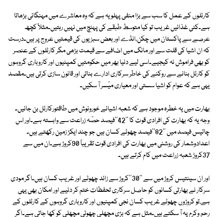
کارٹلوں کے عمل کا سب سے بڑا منفی پہلو یہ ہے کہ وہ معاشرے میں مہنگائی بڑھاتا
ہے۔کئی غذائیں غریب تو کیا متوسط طبقے کی پہنچ میں نہیں رہتیں۔مثلاً کچھ
عرصے سے پاکستان میں چکن،انڈے اور بعض سبزیوں کی قیمتیں عروج پر ہیں۔درست
کہ ان اشیا کی قلت سے اور مانگ میں اضافے سے قیمت بڑھی مگر کارٹلوں کے عنصر
کو بھی فراموش نہ کیجیے۔اسی لیے دنیا بھر میں حکومتیں کمپنیوں اور کاروباری گروہوں
کو کارٹل بنانے سے روکنے کی خاطر سرکاری ادارے بناتی اور قانون سازی کرتی ہیں۔مقصد
یہی ہے کہ عوام کو اشیا سستی اور معیاری میّسر آ سکیں۔
بھارت میں یہ خطرہ موجود ہے کہ شعبہ اشیائے خورونوش میں طاقتورکارٹل بن جائیں۔
وجہ یہ کہ بھارت کی افرادی قوت کا ''42''فیصد حصّہ زراعت سے وابستہ ہے۔اور اس
چالیس فیصد میں ''82''فیصد چھوٹے کسان ہیں جو چند ایکڑ زمین رکھتے ہیں۔
اعدادوشمار کی روشنی میں بھارت کی افرادی قوت تقریباً 90کروڑ ہے۔ان میں سے
37کروڑ شعبہ زراعت میں کام کرتے ہیں۔
اور ان سینتیس کروڑ میں سے ''30''کروڑ سے زائد چھوٹے اور غریب کسان ہیں۔اگر مودی
سرکار نے بھارتی کسانوں کو حاصل سرکاری تحفظات ختم کر دئیے اور امکان بھی یہی
ہے،تو کروڑوں چھوٹے غریب کسان نجی کمپنیوں اور کاروباری گروہوں کے کارٹلوں کے
رحم وکرم پہ آ سکتے ہیں۔مثل ہے کہ بڑی مچھلی چھوٹی مچھلی کو کھا جاتی ہے۔اگر