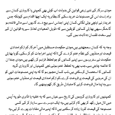
مودی سرکار کے نئے زرعی قوانین کی بدولت اب کوئی بھی کمپنی یا کاروباری کسان سے
براہ راست اس کی مصنوعات خرید سکے گا۔بظاہر یہ ایک اچھا اقدام ہے کیونکہ جس
خریدار نے اونچی بولی لگائی،کسان اپنی اجناس اسے بیچ دے گا۔یوں اسے مالی فائدہ ہو
گا۔مگر سبھی بھارتی کسانوں کو یقین ہے کہ طویل المعیادی لحاظ سے یہ قوانین ان کے
لیے سخت نقصان دہ ثابت ہوں گے۔
وجہ یہ کہ کسان سمجھتے ہیں،مودی حکومت مستقبل میں آخرکار کم ازکم امدادی
قیمت اور منڈیوں کے نظام ختم کر دے گی تاکہ اپنے اخراجات کم کر سکے۔گویا بھارتی
حکومت نے ستر برسوں سے اپنے کسانوں کو جو تحفظ فراہم کر رکھے ہیں،مودی جنتا ان
کا خاتمہ چاہتی ہے۔جب بھی یہ تحفظ ختم ہوئے،نجی کمپنیاں اور کاروباری گروہ
کسانوں کا استحصال کرسکتی ہیں۔تب کسان مجبور ہو گا کہ وہ اپنی مصنوعات انہی کو
ان کی مرضی کی قیمت پر فروخت کرے۔کم ازکم امدادی قیمت اور منڈیاں ختم ہونے
سے وہ اپنا مال فروخت کرنے کا متبادل طریق کار کھو بیٹھے گا۔
کمپنیوں اور کاروباری گروہوں کی تاریخ سے عیاں ہے کہ یہ خفیہ یا ظاہری طور پہ آپس
میں تال میل رکھ کر بھی کام کرتے ہیں۔یہ ایک دوسرے سے سازباز کر کے کسی
مصنوعہ کی قیمت کم یا زیادہ کر سکتے ہیں تاکہ اپنے مالی مفادات پورے کر لیں۔یہ