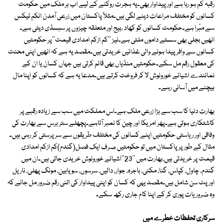
رقبہ کم ہو رہا ہے اور پیداوار بھی۔یہ ہجرت روکنے کے لیے اب ہر ملک میں حکومت
کسانوں کو مختلف مراعات دینے لگی ہیں۔مثلاً پاکستان میں زرعی آمدن انکم ٹیکس
سے مبّرا ہے۔حکومت کسانوں کو کھاد ،بیج اور متعلقہ چیزوں پر سبسڈی دیتی ہے۔
انھیں بجلی بھی سستے داموں ملتی ہے۔نیز ''کم ازکم امدادی قیمت''پر حکومتیں
کسانوں سے وافر پیدا ہونے والی غذائیں خریدتی ہیں۔مقصد یہ ہے کہ انھیں اپنی محنت
کی معقول رقم مل سکے۔حکومتیں منڈیاں بھی قائم کرتی ہیں جہاں کسان یا ان کے
نمائندے اشیائے خورونوش لا کر فروخت کرتے ہیں۔مدعا یہ ہے کہ کسانوں کو اپنا مال
بیچنے میں آسانی رہے۔
بھارت دنیا کا سب سے بڑا زرعی ملک ہے۔اس مملکت میں سب سے زیادہ رقبے پر
کاشتکاری ہوتی ہے۔پھر امریکا اور چین کا نمبر آتاہے۔پچھلے ستر برس سے بھارت کی
وفاقی اور ریاستی حکومتیں اپنے کسانوں کی مختلف طریقوں سے سرپرستی کر رہی ہیں۔
مثال کے طور پر پاکستان میں تو حکومتیں صرف ایک فصل(گندم)کم ازکم امدادی
قیمت پر خریدتی ہیں،بھارت میں ''23''اشیائے خورونوش خریدی جاتی ہیں۔ان میں
گندم، چاول، کپاس، گنا، مکئی، باجرہ، جوار، دالیں، سرسوں، سویابین، مونگ پھلی، ناریل
اور پٹ سن شامل ہیں۔مقصد یہی کہ کسان کو اپنی پیداوار کی اتنی رقم ضرور مل جائے کہ
وہ ضروریات پوری کر کے اپنا کام جاری رکھ سکے۔
سرکاری تحفظات خطرے میں