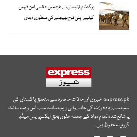
یوگنڈا؛ پارلیمان نے غزہ میں عالمی امن فورس
کیلیے اپنی فوج بھیجنے کی منظوری دیدی
express.pk
خبروں اور حالات حاضرہ سے متعلق پاکستان کی
سب سے زیادہ وزٹ کی جانے والی ویب سائٹ ہے۔ اس ویب سائٹ
پر شائع شدہ تمام مواد کے جملہ حقوق بحق ایکسپریس میڈیا
گروپ محفوظ ہیں۔