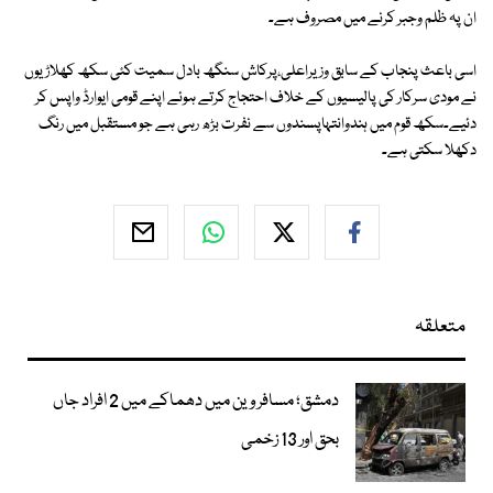
ان پہ ظلم وجبر کرنے میں مصروف ہے۔
اسی باعث پنجاب کے سابق وزیراعلی،پرکاش سنگھ بادل سمیت کئی سکھ کھلاڑیوں
نے مودی سرکار کی پالیسیوں کے خلاف احتجاج کرتے ہوئے اپنے قومی ایوارڈ واپس کر
دئیے۔سکھ قوم میں ہندوانتہاپسندوں سے نفرت بڑھ رہی ہے جو مستقبل میں رنگ
دکھلا سکتی ہے۔
متعلقہ
دمشق؛ مسافر وین میں دھماکے میں 2 افراد جاں
بحق اور 13 زخمی