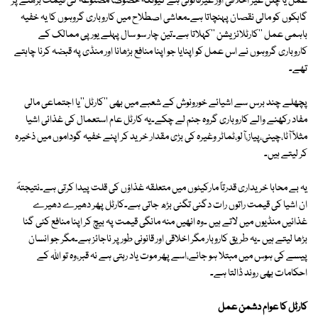
عمل یا چلن غیر اخلاقی اور غیرقانونی ہے کیونکہ خصوصاً مصنوعہ کی قیمت بڑھنے پر
گاہکوں کو مالی نقصان پہنچاتا ہے۔معاشی اصطلاح میں کاروباری گروہوں کا یہ خفیہ
باہمی عمل ''کارٹلائزیشن ''کہلاتا ہے۔تین چار سو سال پہلے یورپی ممالک کے
کاروباری گروہوں نے اس عمل کو اپنایا جو اپنا منافع بڑھانا اور منڈی پہ قبضہ کرنا چاہتے
تھے۔
پچھلے چند برس سے اشیائے خورونوش کے شعبے میں بھی ''کارٹل''یا اجتماعی مالی
مفاد رکھنے والے کاروباری گروہ جنم لے چکے۔یہ کارٹل عام استعمال کی غذائی اشیا
مثلاً آٹا،چینی،پیاز،آلو،ٹماٹر وغیرہ کی بڑی مقدار خرید کر اپنے خفیہ گوداموں میں ذخیرہ
کر لیتے ہیں۔
یہ بے محابا خریداری قدرتاً مارکیٹوں میں متعلقہ غذاؤں کی قلت پیدا کرتی ہے۔نتیجتہً
ان اشیا کی قیمت راتوں رات دگنی تگنی بڑھ جاتی ہے۔کارٹل پھر دھیرے دھیرے
غذائیں منڈیوں میں لاتے ہیں ۔وہ انھیں منہ مانگی قیمت پہ بیچ کر اپنا منافع کئی گنا
بڑھا لیتے ہیں ۔یہ طریق کاروبار مگر اخلاقی اور قانونی طور پر ناجائز ہے۔مگر جو انسان
پیسے کی ہوس میں مبتلا ہو جائے،اسے پھر موت یاد رہتی ہے نہ قبر،وہ تو اللہ کے
احکامات بھی روند ڈالتا ہے۔
کارٹل کا عوام دشمن عمل