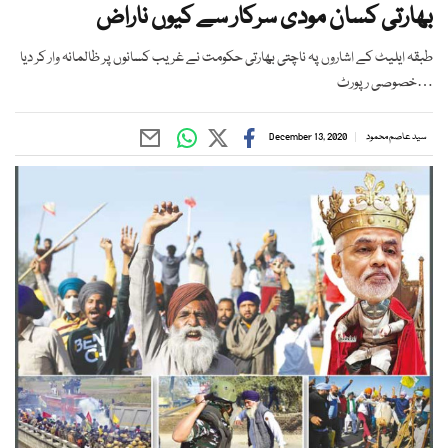
بھارتی کسان مودی سرکار سے کیوں ناراض
طبقہ ایلیٹ کے اشاروں پہ ناچتی بھارتی حکومت نے غریب کسانوں پر ظالمانہ وار کر دیا
…خصوصی رپورٹ
سید عاصم محمود
December 13, 2020