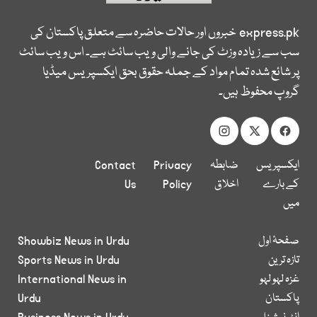
express.pk
خبروں اور حالات حاضرہ سے متعلق پاکستان کی
سب سے زیادہ وزٹ کی جانے والی ویب سائٹ ہے۔ اس ویب سائٹ
پر شائع شدہ تمام مواد کے جملہ حقوق بحق ایکسپریس میڈیا
گروپ محفوظ ہیں۔
ایکسپریس
ضابطہ
Privacy
Contact
کے بارے
اخلاق
Policy
Us
میں
صفحۂ اول
Showbiz News in Urdu
تازہ ترین
Sports News in Urdu
غزہ لہو لہو
International News in
پاکستان
Urdu