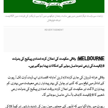
زراعت سے وابستہ دیگر شعبوں میں بھی مثبت رجحان دیکھنے میں آرہا ہے، ٹریکٹرز کی فروخت میں 57 فیصد
اضافہ فوٹو:فائل
MELBOURNE:
وفاقی حکومت کی اعلان کردہ امدادی پیکیج کی بدولت
2.8فیصدکی زرعی نموحاصل ہونے کے امکانات پیدا ہوگئے ہیں۔
وفاقی خزانہ ڈویژن کی جاری کردہ تازہ ترین "ماہانہ اقتصادی اپ ڈیٹ،آؤٹ لک"رپورٹ
کے تناظر میں توقع ہے کہ گنے اور چاول کی بہتر پیداوار، زرعی معیشت میں بہتری، کم
پیداواری لاگت اور حکومت کے اعلان کردہ بروقت امدادی پیکیج کی بدولت زرعی
شعبے کا 2.8فیصد کاہدف باآسانی حاصل ہوجائے گا۔
رپورٹ میں بتایاگیا ہے کہ ٹڈیوں کے حملوں، مون سون کی شدید بارشوں اور کووِڈ 19کی