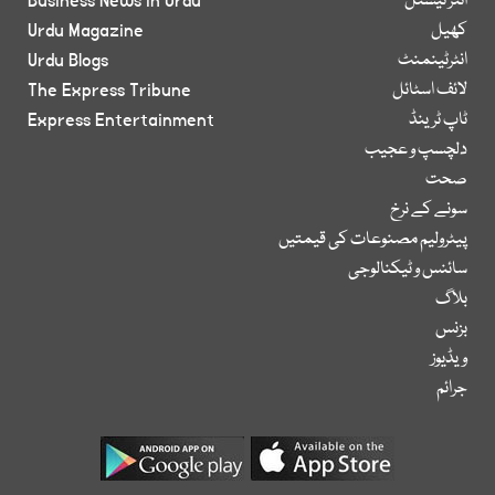
انٹر نیشنل
Business News in Urdu
کھیل
Urdu Magazine
انٹرٹینمنٹ
Urdu Blogs
لائف اسٹائل
The Express Tribune
ٹاپ ٹرینڈ
Express Entertainment
دلچسپ و عجیب
صحت
سونے کے نرخ
پیٹرولیم مصنوعات کی قیمتیں
سائنس و ٹیکنالوجی
بلاگ
بزنس
ویڈیوز
جرائم