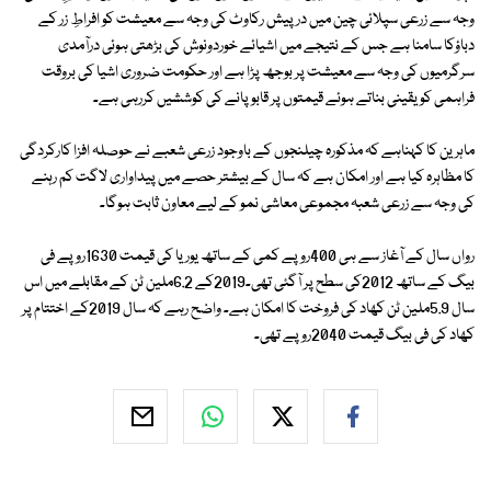
وجہ سے زرعی سپلائی چین میں درپیش رکاوٹ کی وجہ سے معیشت کو افراطِ زر کے
دباؤکا سامنا ہے جس کے نتیجے میں اشیائے خوردونوش کی بڑھتی ہوئی درآمدی
سرگرمیوں کی وجہ سے معیشت پر بوجھ پڑا ہے اور حکومت ضروری اشیا کی بروقت
فراہمی کو یقینی بناتے ہوئے قیمتوں پر قابو پانے کی کوششیں کررہی ہے۔
ماہرین کا کہناہے کہ مذکورہ چیلنجوں کے باوجود زرعی شعبے نے حوصلہ افزا کارکردگی
کا مظاہرہ کیا ہے اور امکان ہے کہ سال کے بیشتر حصے میں پیداواری لاگت کم رہنے
کی وجہ سے زرعی شعبہ مجموعی معاشی نمو کے لیے معاون ثابت ہوگا۔
رواں سال کے آغاز سے ہی 400روپے کمی کے ساتھ یوریا کی قیمت 1630روپے فی
بیگ کے ساتھ 2012کی سطح پر آگئی تھی۔2019کے 6.2ملین ٹن کے مقابلے میں اس
سال 5.9ملین ٹن کھاد کی فروخت کا امکان ہے۔ واضح رہے کہ سال 2019کے اختتام پر
کھاد کی فی بیگ قیمت 2040روپے تھی۔