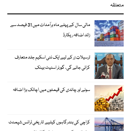
متعلقہ
مالی سال کے پہلے ماہ برآمدات میں 31 فیصد سے
زائد اضافہ ریکارڈ
ترسیلاتِ زر کے لیے ایک نئی اسکیم جلد متعارف
کرائی جائے گی، گورنر اسٹیٹ بینک
سونے اور چاندی کی قیمتوں میں اچانک بڑا اضافہ
کراچی کی بندرگاہوں کیلیے تاریخی ٹرانس شپمنٹ