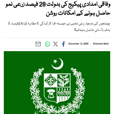
وفاقی امدادی پیکیج کی بدولت 28 فیصد زرعی نمو
حاصل ہونے کے امکانات روشن
چیلنجوں کے باوجود زرعی شعبے نے حوصلہ افزا کارکردگی کا مظاہرہ کیا،2.8فیصد کا
ہدف باآسانی حاصل ہوجائیگا
December 12, 2020
Ehtisham Mufti