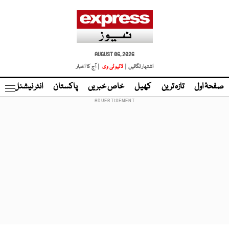
AUGUST 06, 2026
اشتہار لگائیں |
لائیو ٹی وی
| آج کا اخبار
صفحۂ اول
تازہ ترین
کھیل
خاص خبریں
پاکستان
انٹر نیشنل
ٹا