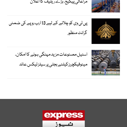
مراعاتی پیکیج، بڑے ریلیف کا اعلان
پی ٹی وی کو چلانے کے لیے 13 ارب روپے کی ضمنی
گرانٹ منظور
اسٹیل مصنوعات مزید مہنگی ہونے کا امکان،
مینوفیکچررزکیلئے بجلی پر سیلز ٹیکس عائد