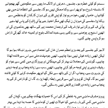
سسٹم کو کوئی خطرہ ہو ۔ جلسوں ، دھرنوں اور لانگ مارچوں سے حکومتیں گھر بھجوانے
کا سلسلہ شروع ہوا تو پھر اسے روکنا ممکن نہیں ہو گا۔ جلسے کے انتظامات میں بھی
کوتاہیاں، خامیاں تھیں۔خود مریم نواز کو اپنی تقریر کے دوران کارکنان کو بدنظمی سے
روکنا پڑا۔جلسے کی میزبان ن لیگ تھی مگر اختیار جے یوآئی (ف) کے پاس تھا۔جے
یوآئی ف کے ورکرز نے نواز شریف کے ترجمان محمد زبیر کے ساتھ بھی بدتمیزی کی اور
انھیں اسٹیج پر چڑھنے سے روکتے رہے۔عبدالمالک بلوچ اور ثمینہ خالد گھرکی ناراض
ہو کر واپس چلے گئے۔
لاہور کے جلسے کے بعد وزیراعظم عمران خان کے اعتماد میں ضرور اضافہ ہوا ہو گا
لیکن انھیں زیادہ خوش نہیں ہونا چاہیے۔ انھیں جو مہلت ملی ہے اس سے فائدہ اٹھانا
چاہیے۔ گورننس کے معاملات بہتر کر کے مہنگائی اور بیروزگاری میں کمی سے عوام کو
ریلیف دینے پر اپنی توجہ مرکوز کرنی چاہیے۔ انھیں سب سے زیادہ پنجاب پر توجہ دینے
کی ضرورت ہے۔ پنجاب اگر ان کے ہاتھ سے نکل گیا تو پھر حکومت کرنے کا کوئی فائدہ
نہیں ہو گا۔ کپتان کو پرویز الٰہی سے قریبی رابطہ رکھنا پڑے گا۔ ان کو ناراض کر کے وہ
پنجاب میں زیادہ دیر اقتدار پر قابض نہیں رہ سکیں گے۔
پرویز مشرف ماضی میں یہ غلطی کر کے اس کا خمیازہ بھگت چکے ہیں۔ کپتان کے
ماضی میں کس کے بارے میں کیا خیالات تھے ان کو ماضی کا حصہ بنا دینا ہی بہتر