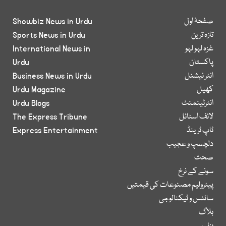
صفحۂ اول
Showbiz News in Urdu
تازہ ترین
Sports News in Urdu
غزہ لہو لہو
International News in
پاکستان
Urdu
انٹر نیشنل
Business News in Urdu
کھیل
Urdu Magazine
انٹرٹینمنٹ
Urdu Blogs
لائف اسٹائل
The Express Tribune
ٹاپ ٹرینڈ
Express Entertainment
دلچسپ و عجیب
صحت
سونے کے نرخ
پیٹرولیم مصنوعات کی قیمتیں
سائنس و ٹیکنالوجی
بلاگ