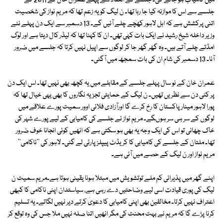
میں کامیاب ہو جائے گی۔ جلسے کے انعقاد سے پہلے عمران خان کے 2011 کے
جلسے سے اس کا موازنہ کیا جا رہا تھا۔ ن لیگ کو یہ زعم تھا کہ مریم نواز کی شخصیت
اتنی پرکشش ہے کہ اہل لاہور کھچے چلے آئیں گے۔ 13 دسمبر سے ایک دن پہلے نئے
وزیر داخلہ شیخ رشید نے ایک بات کہی تھی۔ ان کا کہنا تھا کہ لیڈر کال دیتا ہے اور لوگ
امڈتے چلے آتے ہیں۔ وہ گھر گھر جا کر لوگوں سے اپیل نہیں کرتا کہ جلسے میں ضرور
آنا۔ 13 دسمبر کی شام ان کی بات سمجھ میں آگئی۔
عمران خان کے نو سال پہلے جلسے کے مقابلے میں یہ کچھ بھی نہیں تھا۔ اس ایک دن
پر کئی دن سے نظریں تھیں۔ ن لیگ کے حمایتی تجزیہ نگاروں کا بھی یہی خیال تھا کہ
پورا لاہور مینار پاکستان کا رخ کرے گا اورآزادی فلائی اوور سمیت پورے علاقے میں
لوگوں کے سر ہی سر ہوںگے۔ مریم نواز نے جلسے کی کامیابی کے لیے پورے شہر کی
خاک چھانی تو اس کی ایک وجہ یہ بھی ہو سکتی ہے کہ انھیں کوئی انجانا خوف ضرور
تھا۔ ملتان کے جلسے کی کامیابی کا کریڈٹ پیپلز پارٹی لے گئی۔ لاہور کی ''ناکامی''
مریم نواز اور ن لیگ کے حصے میں آئی ہے۔
اپنے گھر میں پذیرائی کم ملے توتشویش میں مبتلا ہونا یقینی ہوتا ہے۔مریم سمیت ن
لیگ کی پوری قیادت اسی لیے وضاحتیں دے رہی ہے، سیاستدان اپنی ناکامی کا کبھی
اعتراف نہیں کرتا۔ مخالفین بھی اپنی کامیابی کا دعویٰ کرتے دیر نہیں لگاتے۔ یہ تسلیم
کرنا پڑے گا کہ مریم نے بہت محنت کی مگر انھیں اتنا صلہ نہیں ملا جس کی وہ توقع کر