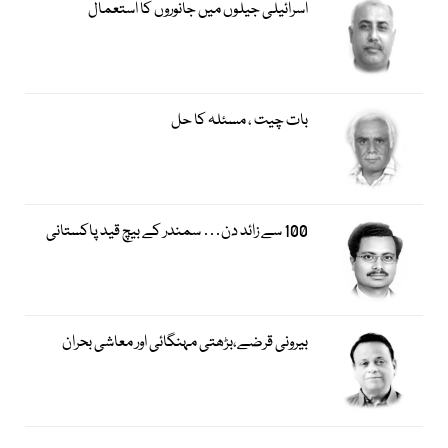
اسرائیلی جیلوں میں جانوروں کا استعمال
بات چیت ، مسئلہ کا حل
100 سے زائد دن… سمندر کے بیچ قید پاکستانی
بیرونی قرضے،بڑھتی مہنگائی اور معاشی بحران