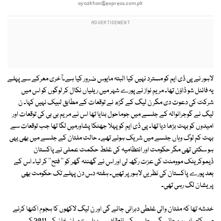
ayazkhan@express.com.pk
لاہور نے پی ڈی ایم کو مسترد نہیں کیا البتہ مایوس ضرور کیا ہے۔آخری معرکے سے پہلے
یہ فائنل شو ڈاؤن تھا۔ مریم نواز نے پورے شہر میں ریلیاں نکال کر لوگوں کو اس میں
شرکت کی دعوت دی مگر ن لیگ کے گڑھ نے توقعات کے مطابق لبیک نہیں کہا۔ ن
لیگ نے گوجرانوالہ کے جلسے میں جوماحول بنایا تھا اس نے مریم بی بی کی توقعات اور
امیدوں کو بہت بڑھا دیا تھا۔ پی ڈی ایم کو پہلا جھٹکا پشاورمیں لگا تھا جب توقعات سے
بہت کم لوگ وہاں جلسے میں شریک ہوئے تھے۔ حالت ملتان کے جلسے میں بھی یہی
ہو سکتی تھی مگر حکومت اور انتظامیہ کی غلط حکمت عملی نے پاکستان
ڈیموکریٹک موومنٹ کی عزت رکھ لی اور اس نے گھنٹہ گھر کو '' فتح'' کر لیا۔ اس کے
بعد پورے پاکستان کی نظریں لاہور پر تھیں۔ ہفتہ دس دن پہلے تک حکومت بھی
پریشان لگ رہی تھی۔
خدشہ تھا کہ ملتان والی غلطی دہرائی جائے گی اور ن لیگ لاکھوں کا ہجوم اکٹھا کرنے