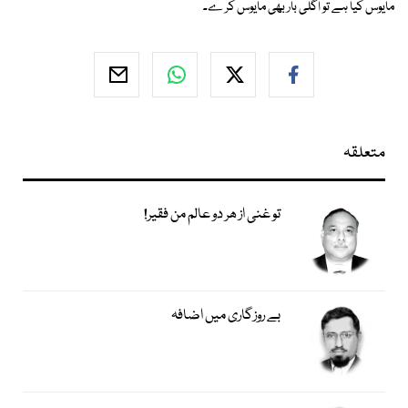
مایوس کیا ہے تو اگلی بار بھی مایوس کر ے۔
متعلقہ
تو غنی از ھر دو عالم من فقیر!
بے روزگاری میں اضافہ