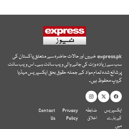
express.pk
خبروں اور حالات حاضرہ سے متعلق پاکستان کی
سب سے زیادہ وزٹ کی جانے والی ویب سائٹ ہے۔ اس ویب سائٹ
پر شائع شدہ تمام مواد کے جملہ حقوق بحق ایکسپریس میڈیا
گروپ محفوظ ہیں۔
ایکسپریس
ضابطہ
Privacy
Contact
کے بارے
اخلاق
Policy
Us
میں