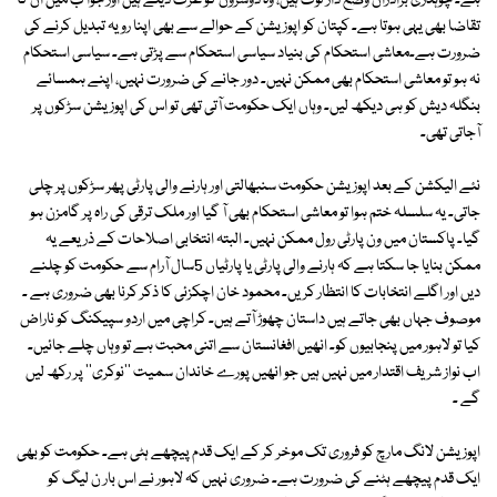
ہے۔ چوہدری برادران وضع دار لوگ ہیں، وہ دوسروں کو عزت دیتے ہیں اور جوا ب میں ان کا
تقاضا بھی یہی ہوتا ہے۔ کپتان کو اپوزیشن کے حوالے سے بھی اپنا رویہ تبدیل کرنے کی
ضرورت ہے۔معاشی استحکام کی بنیاد سیاسی استحکام سے پڑتی ہے۔ سیاسی استحکام
نہ ہو تو معاشی استحکام بھی ممکن نہیں۔ دور جانے کی ضرورت نہیں، اپنے ہمسائے
بنگلہ دیش کو ہی دیکھ لیں۔ وہاں ایک حکومت آتی تھی تو اس کی اپوزیشن سڑکوں پر
آجاتی تھی۔
نئے الیکشن کے بعد اپوزیشن حکومت سنبھالتی اور ہارنے والی پارٹی پھر سڑکوں پر چلی
جاتی۔ یہ سلسلہ ختم ہوا تو معاشی استحکام بھی آ گیا اور ملک ترقی کی راہ پر گامزن ہو
گیا۔ پاکستان میں ون پارٹی رول ممکن نہیں۔ البتہ انتخابی اصلاحات کے ذریعے یہ
ممکن بنایا جا سکتا ہے کہ ہارنے والی پارٹی یا پارٹیاں 5سال آرام سے حکومت کو چلنے
دیں اور اگلے انتخابات کا انتظار کریں۔ محمود خان اچکزئی کا ذکر کرنا بھی ضروری ہے ۔
موصوف جہاں بھی جاتے ہیں داستان چھوڑ آتے ہیں۔ کراچی میں اردو سپیکنگ کو ناراض
کیا تو لاہور میں پنجابیوں کو۔ انھیں افغانستان سے اتنی محبت ہے تو وہاں چلے جائیں۔
اب نواز شریف اقتدار میں نہیں ہیں جو انھیں پورے خاندان سمیت ''نوکری'' پر رکھ لیں
گے ۔
اپوزیشن لانگ مارچ کو فروری تک موخر کر کے ایک قدم پیچھے ہٹی ہے۔ حکومت کو بھی
ایک قدم پیچھے ہٹنے کی ضرورت ہے۔ ضروری نہیں کہ لاہور نے اس بار ن لیگ کو