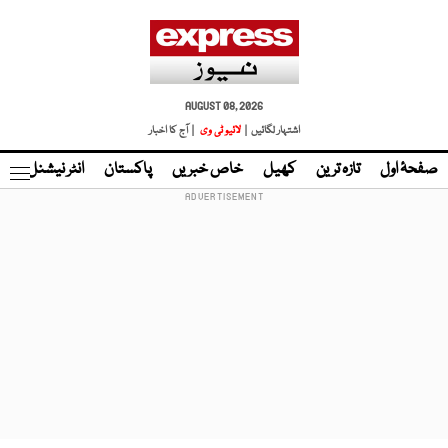
AUGUST 08, 2026
اشتہار لگائیں |
لائیو ٹی وی
| آج کا اخبار
صفحۂ اول
تازہ ترین
کھیل
خاص خبریں
پاکستان
انٹر نیشنل
ٹا