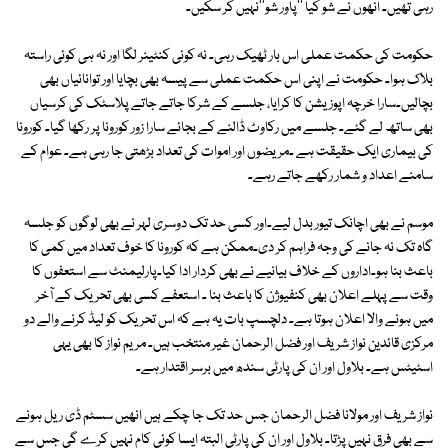
رہی تھیں۔ انھوں نے شو کیا ''پاور شو''نہیں کر سکیں۔
حکومت کی حکمت عملی اس بار ٹھیک رہی۔ نہ کوئی کنٹینر لگا اور نہ ہی کوئی راستہ
بلاک ہوا۔ حکومت نے اپنی اس حکمت عملی سے پیسہ بھی بچایا اور توانائیاں بھی
بچالیں۔سارا خرچہ اپوزیشن کا کرایا، جلسے کے شرکا جاتے جاتے پلاسٹک کی کرسیاں
بھی ساتھ لے گئے۔ جلسے میں رکاوٹ ڈالنے کے بجائے سارا زور کورونا پر رکھا گیا۔ کورونا
کی بیماری ایک حقیقت ہے ۔مریضوں اور اموات کی تعداد بڑھتی جا رہی ہے۔ عوام کے
سامنے اعداد و شمار رکھے جاتے رہے۔
موسم نے بھی اچانک تیور بدل لیے۔اور کسی حد تک دوسری لہر نے بھی لوگوں کو جلسہ
گاہ تک نہ جانے کی وجہ فراہم کر دی۔ممکن ہے کہ کورونا کا خوف تعداد میں کمی کا
باعث بنا ہو۔اداروں کے خلاف بیانیے نے بھی کردار ادا کیا۔پارلیمنٹ سے استعفوں کا
وقت سے پہلے اعلان بھی کنفیوژن کا باعث بنا ۔ استعفے کسی بھی تحریک کے آخر
میں ہونے والا اعلان ہوتا ہے۔ دلچسپ بات یہ ہے کہ اس تحریک کو لیڈ کرنے والے دو
مرکزی قائدین نواز شریف اور فضل الرحمان غیر منتخب ہیں۔ مریم نواز کا بھی یہی
اسٹیٹس ہے۔ بلاول اور ان کی پارٹی سندھ میں برسر اقتدار ہے۔
نواز شریف اور مولانا فضل الرحمان جس حد تک جا چکے ہیں انھیں سسٹم ڈی ریل ہونے
سے بھی فرق نہیں پڑتا۔ بلاول اور ان کی پارٹی البتہ ایسا کوئی کام نہیں کرے گی جس سے