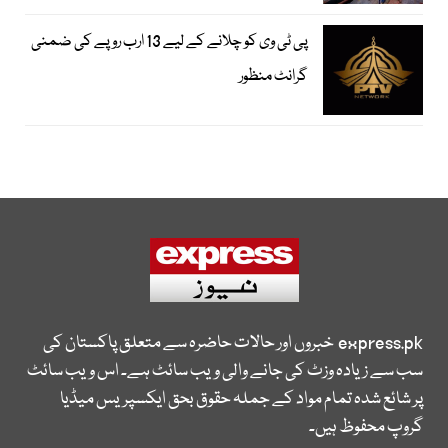
پی ٹی وی کو چلانے کے لیے 13 ارب روپے کی ضمنی
گرانٹ منظور
express.pk
خبروں اور حالات حاضرہ سے متعلق پاکستان کی
سب سے زیادہ وزٹ کی جانے والی ویب سائٹ ہے۔ اس ویب سائٹ
پر شائع شدہ تمام مواد کے جملہ حقوق بحق ایکسپریس میڈیا
گروپ محفوظ ہیں۔