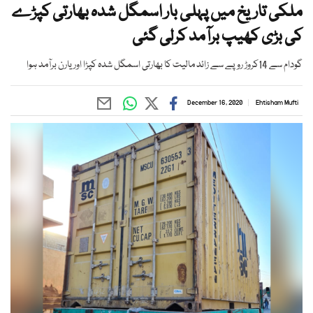
ملکی تاریخ میں پہلی بار اسمگل شدہ بھارتی کپڑے
کی بڑی کھیپ برآمد کرلی گئی
گودام سے 14کروڑ روپے سے زائد مالیت کا بھارتی اسمگل شدہ کپڑا اور یارن برآمد ہوا
December 16, 2020
Ehtisham Mufti