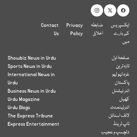
ایکسپریس
ضابطہ
Privacy
Contact
کے بارے
اخلاق
Policy
Us
میں
صفحۂ اول
Showbiz News in Urdu
تازہ ترین
Sports News in Urdu
غزہ لہو لہو
International News in
پاکستان
Urdu
انٹر نیشنل
Business News in Urdu
کھیل
Urdu Magazine
انٹرٹینمنٹ
Urdu Blogs
لائف اسٹائل
The Express Tribune
ٹاپ ٹرینڈ
Express Entertainment
دلچسپ و عجیب