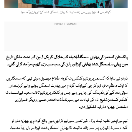
گودام سے 14کروڑ روپے سے زائد مالیت کا بھارتی اسمگل شدہ کپڑا اور یارن برآمد ہوا
پاکستان کسٹمز کی بھارتی اسمگلڈ اشیاء کے خلاف کریک ڈاون کے تحت ملکی تاریخ
میں پہلی بار اسمگل شدہ بھارتی کپڑا اور یارن کی سب سے بڑی کھیپ برآمد کرلی گئی۔
ذرائع نے بتایا کہ کسٹمز پریونٹیو کلکٹریٹ کو یہ اطلاع موصول ہوئی تھی کہ اسمگلروں
کا ایک منظم مافیا نیو کراچی کےایک گودام میں بھارت اسمگل ہونے والے کپڑے اور
سوتی دھاگے کی ڈمپنگ کی جارہی ہے جس پر کلکٹر پریونٹیو ثاقف سعید نےاسسٹنٹ
کلکٹر کسٹمز شفیع اللہ کی قیادت میں سپرنٹنڈنٹ افتخار حسین ودیگر افسران پر
مشتمل چھاپہ مار ٹیم تشکیل دی۔
ٹیم نے اپنے خفیہ نیٹ ورک کے تعاون سے نیو کراچی میں واقع گودام پر چھاپہ مارا تو
گودام سے 14کروڑ روپے سے زائد مالیت کا بھارتی اسمگل شدہ کپڑا اور یارن برآمد ہوا۔