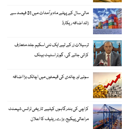
مالی سال کے پہلے ماہ برآمدات میں 31 فیصد سے
زائد اضافہ ریکارڈ
ترسیلاتِ زر کے لیے ایک نئی اسکیم جلد متعارف
کرائی جائے گی، گورنر اسٹیٹ بینک
سونے اور چاندی کی قیمتوں میں اچانک بڑا اضافہ
کراچی کی بندرگاہوں کیلیے تاریخی ٹرانس شپمنٹ
مراعاتی پیکیج، بڑے ریلیف کا اعلان