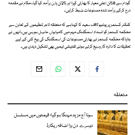
گودام سے 50ٹن اعلی معیار کا بھارتی کپڑا اور 25ٹن یارن برآمد کیاگیا۔حکام نے مقدمہ
درج کرکے برآمد شدہ مصنوعات ضبط کرلیں۔
کلکٹر کسٹمز پریونٹیو ثاقف سعید کا کہناہے کہ متعلقہ تاجر تنظیموں کے تعاون سے
محکمہ کسٹمز کو انسداد اسمگلنگ مہم میں کامیابیاں حاصل ہورہی ہیں۔انہوں نے
بتایاکہ محکمہ کسٹمز نے بھارتی مصنوعات کی اسمگلنگ کی بیخ کنی کے لیے
تحقیقات کا دائرہ کار وسیع کرتے ہوئے تفتیشی ٹیمیں بھی تشکیل دیدی ہیں۔
متعلقہ
سونا آج مزید مہنگا ہوگیا؛ قیمتوں میں مسلسل
دوسرے دن بڑا اضافہ ریکارڈ