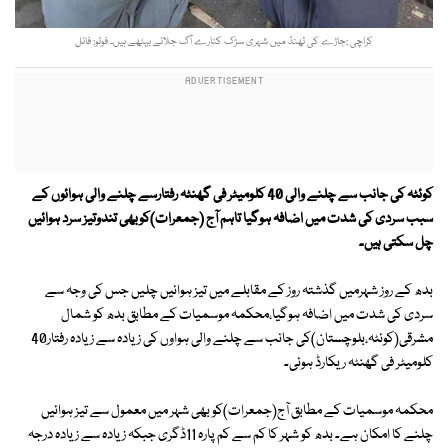
کراچی :جاڑے کی ٹھنڈ میں شہری سڑک کنارے آگ جلائے بیٹھے ہیں۔ فوٹو: فائل
کوئٹہ کی جانب سے چلنے والی 40 کلومیٹر فی گھنٹہ رفتارسے چلنے والی ہوائوں کے
سبب سردی کی شدت میں اضافہ ہوگیا تاہم آج (جمعرات)کوبھی تندوتیز سرد ہوائیں
چل سکتی ہیں۔
بدھ کے روز شہرمیں گذشتہ روز کے مقابلے میں تیز ہوائیں چلیں جس کی وجہ سے
سردی کی شدت میں اضافہ ہوگیا،محکمہ موسمیات کے مطابق بدھ کو شمال
مشرقی(کوئٹہ،بلوچستان)کی جانب سے چلنے والی ہواوں کی زیادہ سے زیادہ رفتار40
کلومیٹر فی گھنٹہ ریکارڈ ہوئی۔
محکمہ موسمیات کے مطابق آج(جمعرات)کو بھی شہر میں معمول سے تیز ہوائیں
چلنے کا امکان ہے۔ بدھ کو شہر کا کم سے کم پارہ 11ڈگری جبکہ زیادہ سے زیادہ درجہ