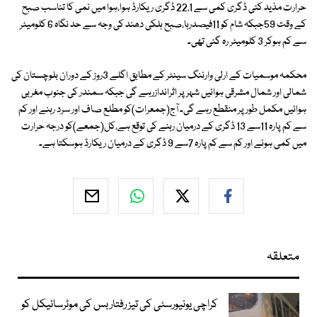
حرارت مذید کئی ڈگری کمی سے 22.1 ڈگری ریکارڈ ہوا،ہوا میں نمی کا تناسب صبح
کے وقت 59جبکہ شام کو 11فیصدرہا،صبح ہلکی دھند کی وجہ سے حد نگاہ 6 کلومیٹر
سے کم ہوکر 3 کلومیٹر رہ گئی تھی۔
محکمہ موسمیات کے ارلی وارننگ سینٹر کے مطابق اگلے 3روز کے دوران بلوچستان کی
شمالی اور شمال مشرقی ہوائیں شہر پر اثراندازرہے گی جبکہ سمندر کی جنوب مغربی
ہوائیں مکمل طور پر منقطع رہے گی۔ آج(جمعرات)کو مطلع صاف اور سرد رہنے اور کم
سے کم پارہ 11سے 13 ڈگری کے درمیان رہنے کی توقع ہے،کل(جمعے)کو درجہ حرارت
میں کمی ہونے اور کم سے کم پارہ 7سے 9 ڈگری کے درمیان ریکارڈ ہوسکتا ہے۔
متعلقہ
کراچی یونیورسٹی کی تیز رفتار بس کی موٹرسائیکل کو