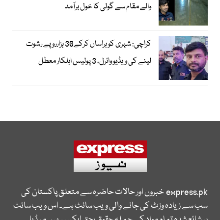
والے مقام سے گولی کا خول برآمد
کراچی: شہری کو ہراساں کرکے30 ہزارروپے رشوت
لینے کی ویڈیو وائرل، 3 پولیس اہلکار معطل
express.pk
خبروں اور حالات حاضرہ سے متعلق پاکستان کی
سب سے زیادہ وزٹ کی جانے والی ویب سائٹ ہے۔ اس ویب سائٹ
پر شائع شدہ تمام مواد کے جملہ حقوق بحق ایکسپریس میڈیا