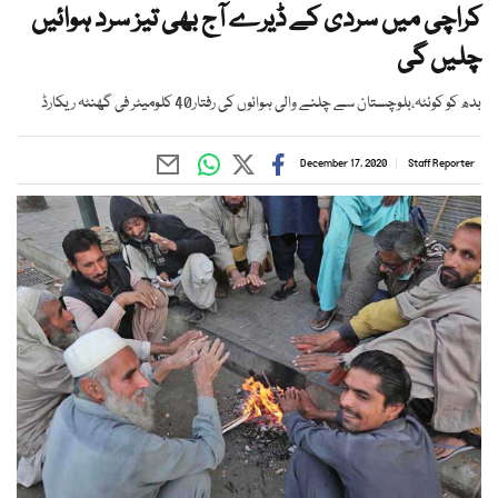
کراچی میں سردی کے ڈیرے آج بھی تیز سرد ہوائیں
چلیں گی
بدھ کو کوئٹہ،بلوچستان سے چلنے والی ہوائوں کی رفتار40 کلومیٹر فی گھنٹہ ریکارڈ
December 17, 2020
Staff Reporter