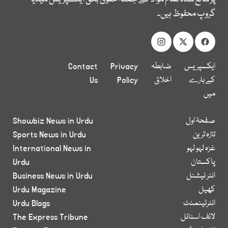
گروپ محفوظ ہیں۔
ایکسپریس
ضابطہ
Privacy
Contact
کے بارے
اخلاق
Policy
Us
میں
صفحۂ اول
Showbiz News in Urdu
تازہ ترین
Sports News in Urdu
غزہ لہو لہو
International News in
پاکستان
Urdu
انٹر نیشنل
Business News in Urdu
کھیل
Urdu Magazine
انٹرٹینمنٹ
Urdu Blogs
لائف اسٹائل
The Express Tribune