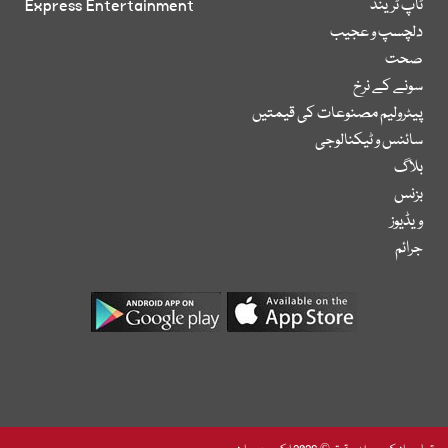
ٹاپ ٹرینڈ
Express Entertainment
دلچسپ و عجیب
صحت
سونے کے نرخ
پیٹرولیم مصنوعات کی قیمتیں
سائنس و ٹیکنالوجی
بلاگ
بزنس
ویڈیوز
جرائم