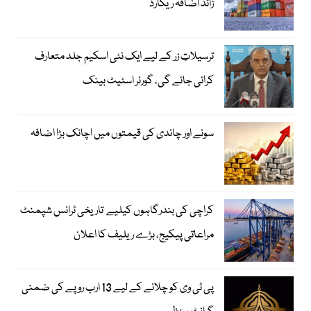
زائد اضافہ ریکارڈ
ترسیلاتِ زر کے لیے ایک نئی اسکیم جلد متعارف
کرائی جائے گی، گورنر اسٹیٹ بینک
سونے اور چاندی کی قیمتوں میں اچانک بڑا اضافہ
کراچی کی بندرگاہوں کیلیے تاریخی ٹرانس شپمنٹ
مراعاتی پیکیج، بڑے ریلیف کا اعلان
پی ٹی وی کو چلانے کے لیے 13 ارب روپے کی ضمنی