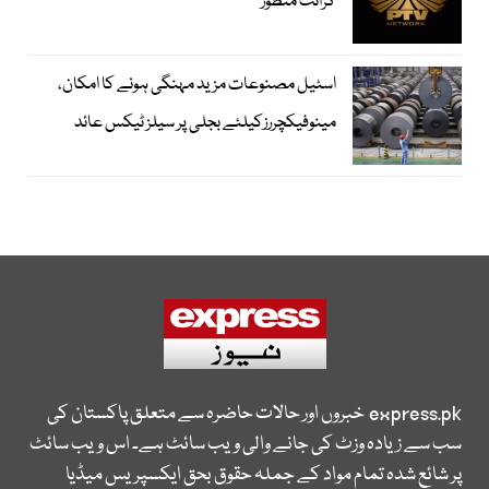
گرانٹ منظور
اسٹیل مصنوعات مزید مہنگی ہونے کا امکان،
مینوفیکچررزکیلئے بجلی پر سیلز ٹیکس عائد
express.pk
خبروں اور حالات حاضرہ سے متعلق پاکستان کی
سب سے زیادہ وزٹ کی جانے والی ویب سائٹ ہے۔ اس ویب سائٹ
پر شائع شدہ تمام مواد کے جملہ حقوق بحق ایکسپریس میڈیا