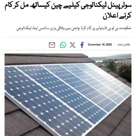
سولر پینل ٹیکنالوجی کیلیے چین کیساتھ مل کر کام
کرنے اعلان
حکومت بی ٹو بی فارمولے پر کام کرنا چاہتی ہے،وفاقی وزیر سائنس اینڈ ٹیکنالوجی
وقاص احمد
December 18, 2020