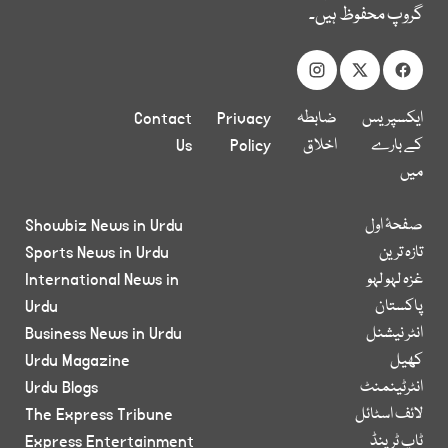
گروپ محفوظ ہیں۔
ایکسپریس
ضابطہ
Privacy
Contact
کے بارے
اخلاق
Policy
Us
میں
صفحۂ اول
Showbiz News in Urdu
تازہ ترین
Sports News in Urdu
غزہ لہو لہو
International News in
پاکستان
Urdu
انٹر نیشنل
Business News in Urdu
کھیل
Urdu Magazine
انٹرٹینمنٹ
Urdu Blogs
لائف اسٹائل
The Express Tribune
ٹاپ ٹرینڈ
Express Entertainment