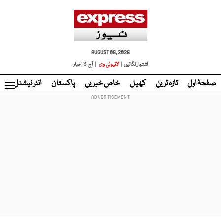
AUGUST 06, 2026
اشتہار لگائیں |
لائیو ٹی وی
| آج کا اخبار
صفحۂ اول
تازہ ترین
کھیل
خاص خبریں
پاکستان
انٹر نیشنل
ٹا