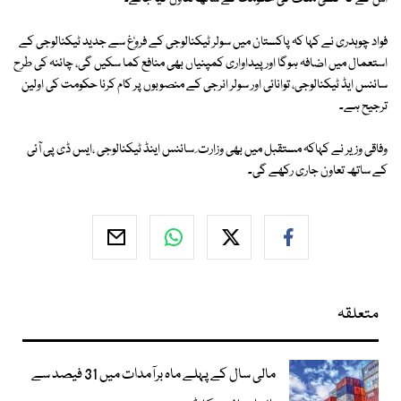
فواد چوہدری نے کہا کہ پاکستان میں سولر ٹیکنالوجی کے فروٗغ سے جدید ٹیکنالوجی کے
استعمال میں اضافہ ہوگا اور پیداواری کمپنیاں بھی منافع کما سکیں گی، چائنہ کی طرح
سائنس ایڈ ٹیکنالوجی، توانائی اور سولر انرجی کے منصوبوں پر کام کرنا حکومت کی اولین
ترجیح ہے۔
وفاقی وزیر نے کہاکہ مستقبل میں بھی وزارت ِ سائنس اینڈ ٹیکنالوجی ،ایس ڈی پی آئی
کے ساتھ تعاون جاری رکھے گی۔
متعلقہ
مالی سال کے پہلے ماہ برآمدات میں 31 فیصد سے