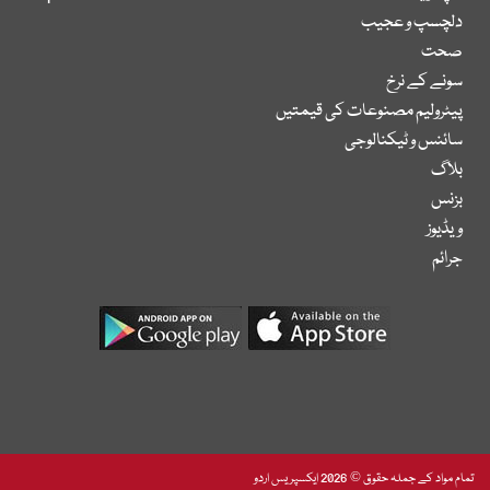
دلچسپ و عجیب
صحت
سونے کے نرخ
پیٹرولیم مصنوعات کی قیمتیں
سائنس و ٹیکنالوجی
بلاگ
بزنس
ویڈیوز
جرائم
تمام مواد کے جملہ حقوق © 2026 ایکسپریس اردو