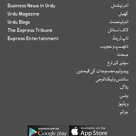
انٹر نیشنل
Business News in Urdu
کھیل
Urdu Magazine
انٹرٹینمنٹ
Urdu Blogs
لائف اسٹائل
The Express Tribune
ٹاپ ٹرینڈ
Express Entertainment
دلچسپ و عجیب
صحت
سونے کے نرخ
پیٹرولیم مصنوعات کی قیمتیں
سائنس و ٹیکنالوجی
بلاگ
بزنس
ویڈیوز
جرائم