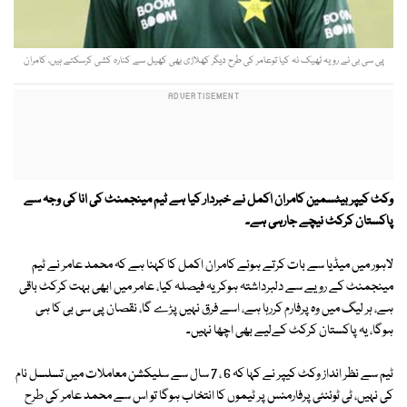
پی سی بی نے رویہ ٹھیک نہ کیا توعامر کی طرح دیگر کھلاڑی بھی کھیل سے کنارہ کشی کرسکتے ہیں، کامران
وکٹ کیپر بیٹسمین کامران اکمل نے خبردار کیا ہے ٹیم مینجمنٹ کی انا کی وجہ سے
پاکستان کرکٹ نیچے جارہی ہے۔
لاہور میں میڈیا سے بات کرتے ہوئے کامران اکمل کا کہنا ہے کہ محمد عامر نے ٹیم
مینجمنٹ کے رویے سے دلبرداشتہ ہوکر یہ فیصلہ کیا، عامر میں ابھی بہت کرکٹ باقی
ہے، ہر لیگ میں وہ پرفارم کررہا ہے، اسے فرق نہیں پڑے گا، نقصان پی سی بی کا ہی
ہوگا، یہ پاکستان کرکٹ کےلیے بھی اچھا نہیں۔
ٹیم سے نظر انداز وکٹ کیپر نے کہا کہ 6 ، 7 سال سے سلیکشن معاملات میں تسلسل نام
کی نہیں، ٹی ٹوئنٹی پرفارمنس پر ٹیموں کا انتخاب ہوگا تو اس سے محمد عامر کی طرح