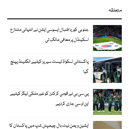
متعلقہ
جنوبی کوریا فٹبال ایسوسی ایشن نے انتہائی متنازع
اسکینڈل پر معافی مانگ لی
پاکستانی اسکواڈ ٹیسٹ سیریز کیلیے انگلینڈ پہنچ
گیا
پی سی بی نے قومی کرکٹرز کو غیر ملکی لیگز کیلیے
این او سی جاری کردیے
ایشین ویمن نیٹ بال چیمپئن شپ میں پاکستان کا