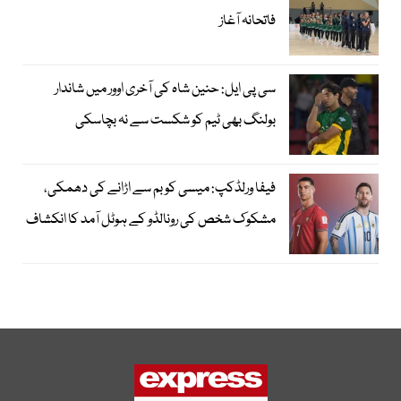
فاتحانہ آغاز
سی پی ایل: حنین شاہ کی آخری اوور میں شاندار
بولنگ بھی ٹیم کو شکست سے نہ بچاسکی
فیفا ورلڈکپ: میسی کو بم سے اڑانے کی دھمکی،
مشکوک شخص کی رونالڈو کے ہوٹل آمد کا انکشاف