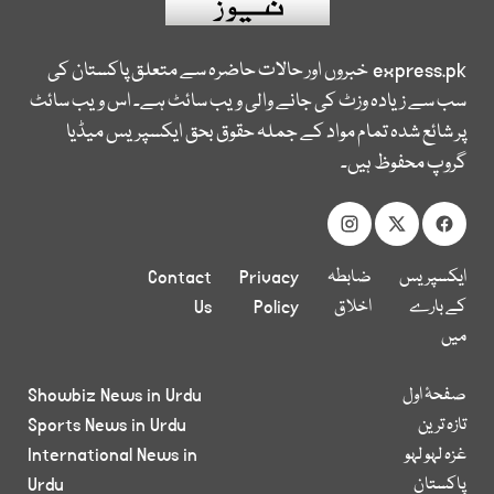
express.pk
خبروں اور حالات حاضرہ سے متعلق پاکستان کی
سب سے زیادہ وزٹ کی جانے والی ویب سائٹ ہے۔ اس ویب سائٹ
پر شائع شدہ تمام مواد کے جملہ حقوق بحق ایکسپریس میڈیا
گروپ محفوظ ہیں۔
ایکسپریس
ضابطہ
Privacy
Contact
کے بارے
اخلاق
Policy
Us
میں
صفحۂ اول
Showbiz News in Urdu
تازہ ترین
Sports News in Urdu
غزہ لہو لہو
International News in
پاکستان
Urdu