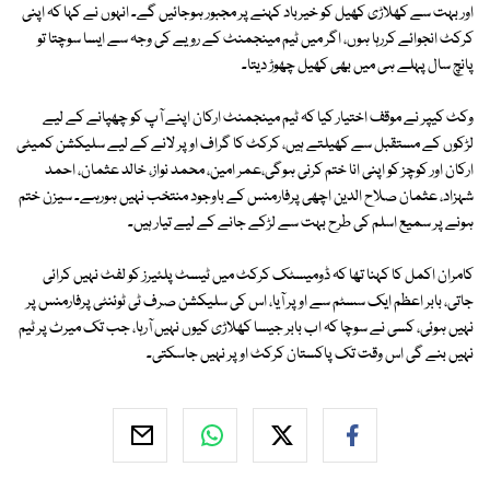
اور بہت سے کھلاڑی کھیل کو خیرباد کہنے پر مجبور ہوجائیں گے۔ انہوں نے کہا کہ اپنی
کرکٹ انجوائے کررہا ہوں، اگر میں ٹیم مینجمنٹ کے رویے کی وجہ سے ایسا سوچتا تو
پانچ سال پہلے ہی میں بھی کھیل چھوڑ دیتا۔
وکٹ کیپر نے موقف اختیار کیا کہ ٹیم مینجمنٹ ارکان اپنے آپ کو چھپانے کے لیے
لڑکوں کے مستقبل سے کھیلتے ہیں، کرکٹ کا گراف اوپر لانے کے لیے سلیکشن کمیٹی
ارکان اور کوچز کو اپنی انا ختم کرنی ہوگی،عمر امین، محمد نواز، خالد عثمان، احمد
شہزاد، عثمان صلاح الدین اچھی پرفارمنس کے باوجود منتخب نہیں ہورہے۔ سیزن ختم
ہونے پر سمیع اسلم کی طرح بہت سے لڑکے جانے کے لیے تیار ہیں۔
کامران اکمل کا کہنا تھا کہ ڈومیسٹک کرکٹ میں ٹیسٹ پلئیرز کو لفٹ نہیں کرائی
جاتی، بابر اعظم ایک سسٹم سے اوپر آیا، اس کی سلیکشن صرف ٹی ٹوئنٹی پرفارمنس پر
نہیں ہوئی، کسی نے سوچا کہ اب بابر جیسا کھلاڑی کیوں نہیں آرہا، جب تک میرٹ پر ٹیم
نہیں بنے گی اس وقت تک پاکستان کرکٹ اوپر نہیں جاسکتی۔