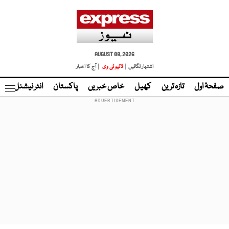
AUGUST 08, 2026
اشتہار لگائیں |
لائیو ٹی وی
| آج کا اخبار
صفحۂ اول
تازہ ترین
کھیل
خاص خبریں
پاکستان
انٹر نیشنل
ٹا