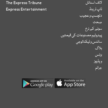
لائف اسٹائل
The Express Tribune
ٹاپ ٹرینڈ
Express Entertainment
دلچسپ و عجیب
صحت
سونے کے نرخ
پیٹرولیم مصنوعات کی قیمتیں
سائنس و ٹیکنالوجی
بلاگ
بزنس
ویڈیوز
جرائم