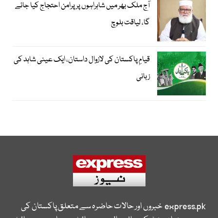
آج ملک بھر میں شاہراہوں پر پرامن احتجاج کیا جائے
گا، لیاقت بلوچ
قیامِ پاکستان کی لازوال داستان، ایک عینی شاہد کی
زبانی
express.pk
خبروں اور حالات حاضرہ سے متعلق پاکستان کی