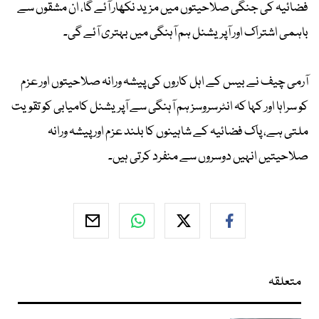
فضائیہ کی جنگی صلاحیتوں میں مزید نکھار آئے گا، ان مشقوں سے
باہمی اشتراک اور آپریشنل ہم آہنگی میں بہتری آئے گی۔
آرمی چیف نے بیس کے اہل کاروں کی پیشہ ورانہ صلاحیتوں اور عزم
کو سراہا اور کہا کہ انٹرسروسز ہم آہنگی سے آپریشنل کامیابی کو تقویت
ملتی ہے، پاک فضائیہ کے شاہینوں کا بلند عزم اور پیشہ ورانہ
صلاحیتیں انہیں دوسروں سے منفرد کرتی ہیں۔
متعلقہ