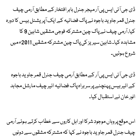
ڈی جی آئی ایس پی آر میجر جنرل بابر افتخار کے مطابق آرمی چیف
جنرل قمر جاوید باجوہ نے پاک فضائیہ کے ایک آپریشنل بیس کا دورہ
کیا، آرمی چیف نے پاک چین مشترکہ فوجی مشقیں شاہین 9 کا
مشاہدہ کیا۔ شاہین سیریز کی پاک چین مشترکہ مشقیں 2011ء میں
شروع ہوئیں۔
ڈی جی آئی ایس پی آر کے مطابق آرمی چیف جنرل قمر جاوید باجوہ
کے ائیر بیس پہنچنے پر سربراہ پاک فضائیہ ائیر چیف مارشل مجاہد
انور خان نے استقبال کیا۔
اس موقع پر وہاں موجود شرکا اور اہل کاروں سے خطاب کرتے ہوئے آرمی
چیف جنرل قمر جاوید باجوہ نے کہا کہ مشترکہ مشقوں سے دونوں