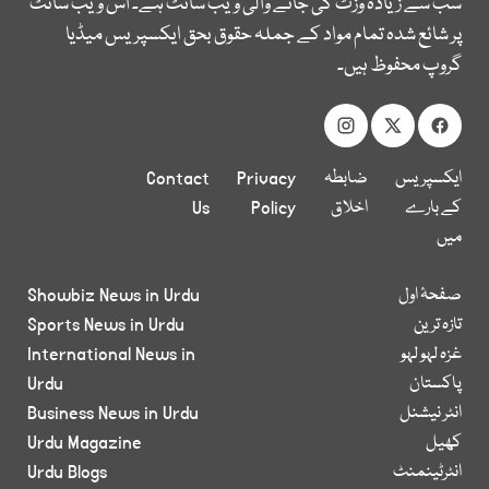
سب سے زیادہ وزٹ کی جانے والی ویب سائٹ ہے۔ اس ویب سائٹ
پر شائع شدہ تمام مواد کے جملہ حقوق بحق ایکسپریس میڈیا
گروپ محفوظ ہیں۔
ایکسپریس
ضابطہ
Privacy
Contact
کے بارے
اخلاق
Policy
Us
میں
صفحۂ اول
Showbiz News in Urdu
تازہ ترین
Sports News in Urdu
غزہ لہو لہو
International News in
پاکستان
Urdu
انٹر نیشنل
Business News in Urdu
کھیل
Urdu Magazine
انٹرٹینمنٹ
Urdu Blogs