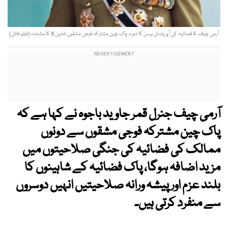
آرمی چیف کا فضائیہ کی آپریشنل بیس کا دورہ، پاک چین مشترکہ فوجی مشقوں شاہین 9 کا مشاہدہ (فوٹو، فائل)
آرمی چیف جنرل قمر جاوید باجوہ نے کہا ہے کہ
پاک چین مشترکہ فوجی مشقوں سے دونوں
ممالک کی فضائیہ کی جنگی صلاحیتوں میں
مزید اضافہ ہوگا، پاک فضائیہ کے شاہینوں کا
بلند عزم اور پیشہ ورانہ صلاحیتیں انہیں دوسروں
سے منفرد کرتی ہیں۔