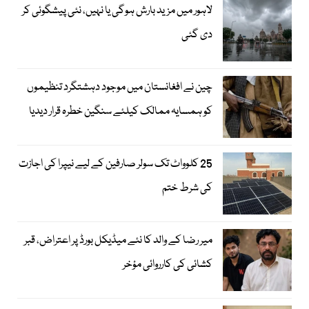
لاہور میں مزید بارش ہوگی یا نہیں، نئی پیشگوئی کر
دی گئی
چین نے افغانستان میں موجود دہشتگرد تنظیموں
کو ہمسایہ ممالک کیلئے سنگین خطرہ قرار دیدیا
25 کلوواٹ تک سولر صارفین کے لیے نیپرا کی اجازت
کی شرط ختم
میر رضا کے والد کا نئے میڈیکل بورڈ پر اعتراض، قبر
کشائی کی کارروائی مؤخر