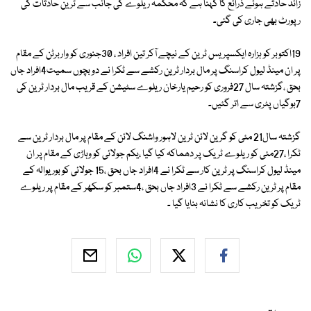
زائد حادثے ہوئے ذرائع کا کہنا ہے کہ محکمہ ریلوے کی جانب سے ٹرین حادثات کی
رپورٹ بھی جاری کی گئی۔
19اکتوبر کو ہزارہ ایکسپریس ٹرین کے نیچے آکر تین افراد ، 30جنوری کو واربرٹن کے مقام
پر ان مینڈ لیول کراسنگ پر مال بردار ٹرین رکشے سے ٹکرا نے دو بچوں سمیت4افراد جاں
بحق ،گزشتہ سال 27فروری کو رحیم یارخان ریلوے سٹیشن کے قریب مال بردار ٹرین کی
7بوگیاں پٹری سے اتر گئیں۔
گزشتہ سال21 مئی کو گرین لائن ٹرین لاہور واشنگ لائن کے مقام پر مال بردار ٹرین سے
ٹکرا ،27مئی کو ریلوے ٹریک پر دھماکہ کیا گیا ،یکم جولائی کو وہاڑی کے مقام پر ان
مینڈ لیول کراسنگ پر ٹرین کار سے ٹکرا نے 4افراد جاں بحق ،15 جولائی کو بوریوالہ کے
مقام پر ٹرین رکشے سے ٹکرا نے 3افراد جاں بحق ،4ستمبر کو سکھر کے مقام پر ریلوے
ٹریک کو تخریب کاری کا نشانہ بنایا گیا ۔