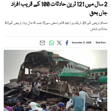
2 سال میں 121 ٹرین حادثات 100 کے قریب افراد
جاں بحق
مسافر ٹرینوں کے 25، ٹریک پر ازخود قائم راستوں سے17 جب کہ مال بردار ٹرینوں کے43
حادثات شامل
December 21, 2020
Bilal Ghori