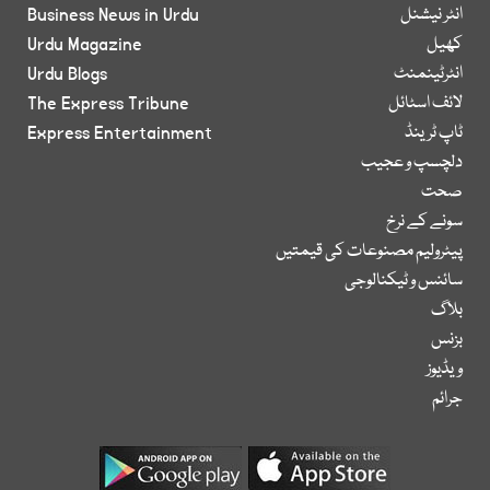
انٹر نیشنل
Business News in Urdu
کھیل
Urdu Magazine
انٹرٹینمنٹ
Urdu Blogs
لائف اسٹائل
The Express Tribune
ٹاپ ٹرینڈ
Express Entertainment
دلچسپ و عجیب
صحت
سونے کے نرخ
پیٹرولیم مصنوعات کی قیمتیں
سائنس و ٹیکنالوجی
بلاگ
بزنس
ویڈیوز
جرائم