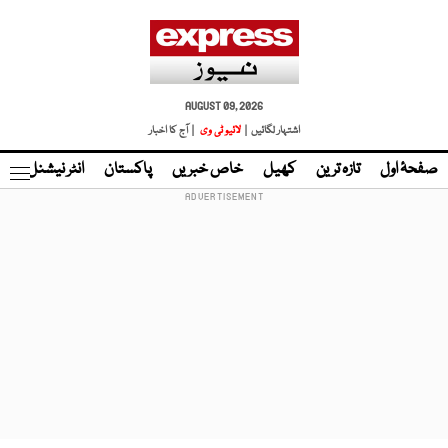
AUGUST 09, 2026
اشتہار لگائیں |
لائیو ٹی وی
| آج کا اخبار
صفحۂ اول
تازہ ترین
کھیل
خاص خبریں
پاکستان
انٹر نیشنل
ٹا