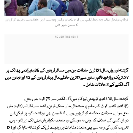
تیزگام ،خوشحال خٹک ،ہزارہ ،جعفرایکسپریس کو حادثات اور بوگیاں پٹڑی سے اتریں ،حادثات سے ریلوے کو کروڑوں
کا نقصان ۔ فوٹو : فائل
گزشتہ اور رواں سال 121ٹرین حادثات جن میں مسافر ٹرینوں کے 25،بغیرآدمی پھاٹک پر
27، ٹریک پرازخود قائم راستوں سے17ٹرین حادثے،مال بردار ٹرینوں کے 43 اورانجنوں میں
آگ لگنے کے 3 حادثات شامل ۔
گزشتہ سال30 اکتوبرکوچلتی تیزگام میں آگ لگنے سے 75 افراد جاں بحق ،
15اکتوبرکندھ کوٹ کے مقام پر خوشحال خاں خٹک ٹرین رکشہ سے ٹکرانے 9افراد جاں
بحق ہوئے ، حادثات محکمہ کو کروڑوں روپے کا نقصان بھی برداشت کرنا پڑا لیکن اس
دوران کسی کے خلاف کارروائی نہ ہوسکی اور متعدد انکوائریاں ابھی تک زیرالتواء ہیں،
تخریب کاری کی وجہ سے بھی متعدد مقامات پر ریلوے ٹریک کو نشانہ بنایا گیا اور 121