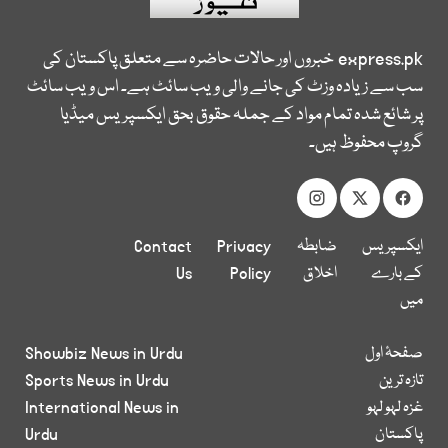
express.pk
خبروں اور حالات حاضرہ سے متعلق پاکستان کی
سب سے زیادہ وزٹ کی جانے والی ویب سائٹ ہے۔ اس ویب سائٹ
پر شائع شدہ تمام مواد کے جملہ حقوق بحق ایکسپریس میڈیا
گروپ محفوظ ہیں۔
ایکسپریس
ضابطہ
Privacy
Contact
کے بارے
اخلاق
Policy
Us
میں
صفحۂ اول
Showbiz News in Urdu
تازہ ترین
Sports News in Urdu
غزہ لہو لہو
International News in
پاکستان
Urdu