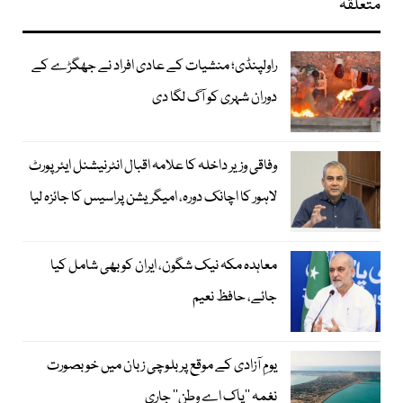
متعلقہ
راولپنڈی؛ منشیات کے عادی افراد نے جھگڑے کے
دوران شہری کو آگ لگا دی
وفاقی وزیر داخلہ کا علامہ اقبال انٹرنیشنل ایئرپورٹ
لاہور کا اچانک دورہ، امیگریشن پراسیس کا جائزہ لیا
معاہدہ مکہ نیک شگون، ایران کو بھی شامل کیا
جائے، حافظ نعیم
یومِ آزادی کے موقع پر بلوچی زبان میں خوبصورت
نغمہ ’’پاک اے وطن‘‘ جاری