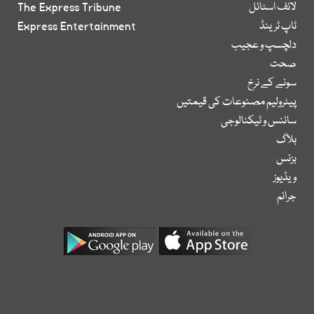
لائف اسٹائل
The Express Tribune
ٹاپ ٹرینڈ
Express Entertainment
دلچسپ و عجیب
صحت
سونے کے نرخ
پیٹرولیم مصنوعات کی قیمتیں
سائنس و ٹیکنالوجی
بلاگ
بزنس
ویڈیوز
جرائم