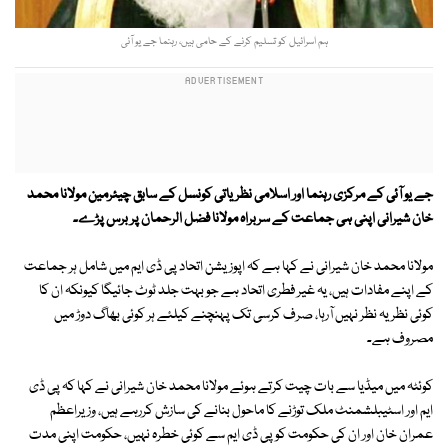
ہم اسرائیل کو تسلیم کرنے کے حامی ہیں، رہنما جے یو آئی
جے یو آئی کے مرکزی رہنما اور اسلامی نظریاتی کونسل کے سابق چیئرمین مولانا محمد
خان شیرانی اپنی ہی جماعت کے سربراہ مولانا فضل الرحمان پر برس پڑے۔
مولانا محمد خان شیرانی نے کہا ہے کہ اپوزیشن اتحاد پی ڈی ایم میں شامل ہر جماعت
کے اپنے مفادات ہیں، یہ غیر فطری اتحاد ہے جو بہت جلد ٹوٹ جائیگا کیونکہ ان کا
کوئی نظریہ نظر نہیں آرہا، صرف کرسی تک پہنچنے کیلئے ہر کوئی بھاگ دوڑ میں
مصروف ہے۔
کوئٹہ میں میڈیا سے بات چیت کرتے ہوئے مولانا محمد خان شیرانی نے کہا کہ پی ڈی
ایم اور اسٹیبلشمنٹ ملک توڑنے کا ماحول بنانے کی سازش کررہے ہیں، وزیراعظم
عمران خان اور ان کی حکومت کو پی ڈی ایم سے کوئی خطرہ نہیں، حکومت اپنی مدت