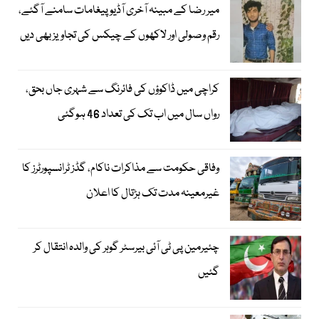
میر رضا کے مبینہ آخری آڈیو پیغامات سامنے آگئے،
رقم وصولی اور لاکھوں کے چیکس کی تجاویز بھی دیں
کراچی میں ڈاکوؤں کی فائرنگ سے شہری جاں بحق،
رواں سال میں اب تک کی تعداد 46 ہوگئی
وفاقی حکومت سے مذاکرات ناکام، گڈز ٹرانسپورٹرز کا
غیرمعینہ مدت تک ہڑتال کا اعلان
چئیرمین پی ٹی آئی بیرسٹر گوہر کی والدہ انتقال کر
گئیں