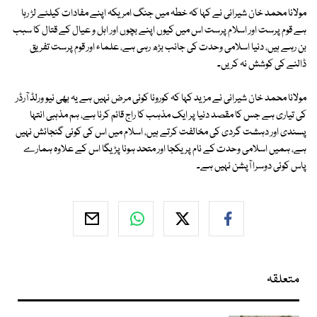
مولانا محمد خان شیرانی نے کہا کہ خطہ میں جنگ امریکہ اپنے مفادات کیلئے لڑ رہا
ہے قوم پرست اور اسلام پرست اس میں کیوں اپنے بچوں اور اہل و عیال کے قتال کا سبب
بن رہے ہیں، دنیا اسلامی وحدت کی جانب بڑھ رہی ہے، علماء اور قوم پرست تفریق
ڈالنے کی کوشش نہ کریں۔
مولانا محمد خان شیرانی نے مزید کہا کہ کورونا کوئی مرض نہیں ہے یہ بھی نیو ورلڈ آرڈر
کی تیاری ہے جس کا مقصد دنیا پر ایک مذہب کا راج قائم کرنا ہے، ہم مذہبی انتہا
پسندی اور دہشت گردی کی مخالفت کرتے ہیں، اسلام میں اس کی کوئی گنجائش نہیں
ہے، ہمیں اسلامی وحدت کے نام پر یکجا اور متحد ہونا پڑیگا اس کے علاوہ ہمارے
پاس کوئی دوسرا آپشن نہیں ہے۔
متعلقہ