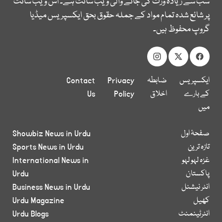
سب سے زیادہ وزٹ کی جانے والی ویب سائٹ ہے۔ اس ویب سائٹ
پر شائع شدہ تمام مواد کے جملہ حقوق بحق ایکسپریس میڈیا
گروپ محفوظ ہیں۔
ایکسپریس
ضابطہ
Privacy
Contact
کے بارے
اخلاق
Policy
Us
میں
صفحۂ اول
Showbiz News in Urdu
تازہ ترین
Sports News in Urdu
غزہ لہو لہو
International News in
پاکستان
Urdu
انٹر نیشنل
Business News in Urdu
کھیل
Urdu Magazine
انٹرٹینمنٹ
Urdu Blogs