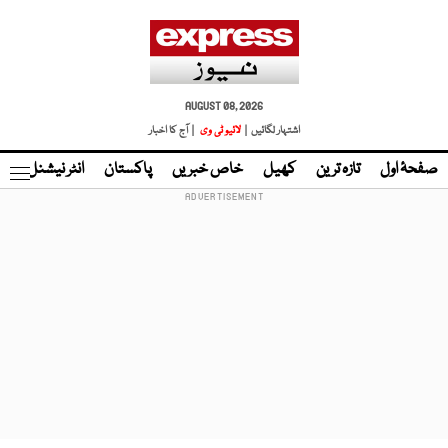
AUGUST 08, 2026
اشتہار لگائیں |
لائیو ٹی وی
| آج کا اخبار
صفحۂ اول
تازہ ترین
کھیل
خاص خبریں
پاکستان
انٹر نیشنل
ٹا