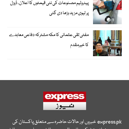
پیٹرولیم مصنوعات کی نئی قیمتوں کا اعلان، ڈیزل
پر لیوی مزید بڑھا دی گئی
مفتی تقی عثمانی کا مکہ مشترکہ دفاعی معاہدے
کا خیرمقدم
express.pk
خبروں اور حالات حاضرہ سے متعلق پاکستان کی