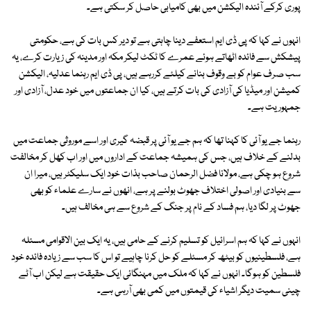
پوری کرکے آئندہ الیکشن میں بھی کامیابی حاصل کر سکتی ہے۔
انہوں نے کہا کہ پی ڈی ایم استعفے دینا چاہتی ہے تو دیر کس بات کی ہے، حکومتی
پیشکش سے فائدہ اٹھاتے ہوئے عمرے کا ٹکٹ لیکر مکہ اور مدینہ کی زیارت کرے، یہ
سب صرف عوام کو بے وقوف بنانے کیلئے کررہے ہیں، پی ڈی ایم رہنما عدلیہ، الیکشن
کمیشن اور میڈیا کی آزادی کی بات کرتے ہیں، کیا ان جماعتوں میں خود عدل، آزادی اور
جمہوریت ہے۔
رہنما جے یو آئی کا کہنا تھا کہ ہم جے یو آئی پر قبضہ گیری اور اسے موروثی جماعت میں
بدلنے کے خلاف ہیں، جس کی ہمیشہ جماعت کے اداروں میں اور اب کھل کر مخالفت
شروع ہو چکی ہے، مولانا فضل الرحمان صاحب بذات خود ایک سلیکٹر ہیں، میرا ان
سے بنیادی اور اصولی اختلاف جھوٹ بولنے پر ہے، انھوں نے سارے علماء کو بھی
جھوٹ پر لگا دیا، ہم فساد کے نام پر جنگ کے شروع سے ہی مخالف ہیں۔
انہوں نے کہا کہ ہم اسرائیل کو تسلیم کرنے کے حامی ہیں، یہ ایک بین الاقوامی مسئلہ
ہے، فلسطینیوں کو بیٹھ کر مسئلے کو حل کرنا چاہیے تو اس کا سب سے زیادہ فائدہ خود
فلسطین کو ہوگا۔ انہوں نے کہا کہ ملک میں مہنگائی ایک حقیقت ہے لیکن اب آٹے
چینی سمیت دیگر اشیاء کی قیمتوں میں کمی بھی آرہی ہے۔