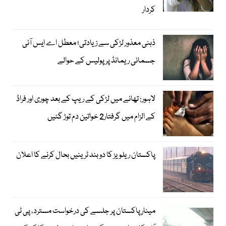
کردار
ذہنی معذور لڑکی سے زیادتی؛ معطل اے ایس آئی
جسمانی ریمانڈ پر پولیس کے حوالے
لاہور: تھانے میں لڑکی کے ریپ کے بعد چوری اور فراڈ
کے الزام میں گرفتار2 خواتین دم توڑ گئیں
پاکستان ریلویز کا دو بند ٹرینیں بحال کرنے کا اعلان
مینارِ پاکستان پر جلسے کی درخواست مسترد، پی ٹی