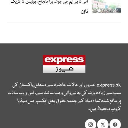
آئی کا پی ایم جی چوک پر احتجاج ، پولیس کا کریک
ڈاؤن
express.pk
خبروں اور حالات حاضرہ سے متعلق پاکستان کی
سب سے زیادہ وزٹ کی جانے والی ویب سائٹ ہے۔ اس ویب سائٹ
پر شائع شدہ تمام مواد کے جملہ حقوق بحق ایکسپریس میڈیا
گروپ محفوظ ہیں۔