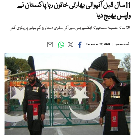
11سال قبل آنیوالی بھارتی خاتون رہا پاکستان نے
واپس بھیج دیا
65 سالہ حسینہ سمجھوتہ ایکسپریس سے آئی،سفری دستاویز گم ہونے پر پکڑی گئی
آصف محمود
December 22, 2020