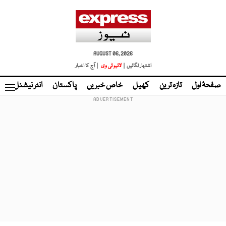
AUGUST 06, 2026
اشتہار لگائیں |
لائیو ٹی وی
| آج کا اخبار
صفحۂ اول
تازہ ترین
کھیل
خاص خبریں
پاکستان
انٹر نیشنل
ٹا