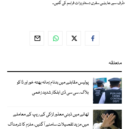
طرف سے عارضی سفری دستاویزات فراہم کی گئیں۔
متعلقہ
پولیس مقابلے میں بدنام زمانہ بھتہ خور اور ڈاکو
ہلاک، سی سی ڈی اہلکار شدید زخمی
تھانے میں ذہنی معذور لڑکی کے ریپ کے معاملے
میں مزید تفصیلات سامنے آگئیں، ملزم کا شرمناک