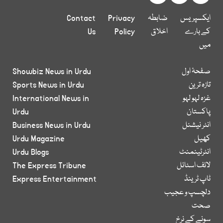
ایکسپریس
ضابطہ
Privacy
Contact
کے بارے
اخلاق
Policy
Us
میں
صفحۂ اول
Showbiz News in Urdu
تازہ ترین
Sports News in Urdu
غزہ لہو لہو
International News in
پاکستان
Urdu
انٹر نیشنل
Business News in Urdu
کھیل
Urdu Magazine
انٹرٹینمنٹ
Urdu Blogs
لائف اسٹائل
The Express Tribune
ٹاپ ٹرینڈ
Express Entertainment
دلچسپ و عجیب
صحت
سونے کے نرخ