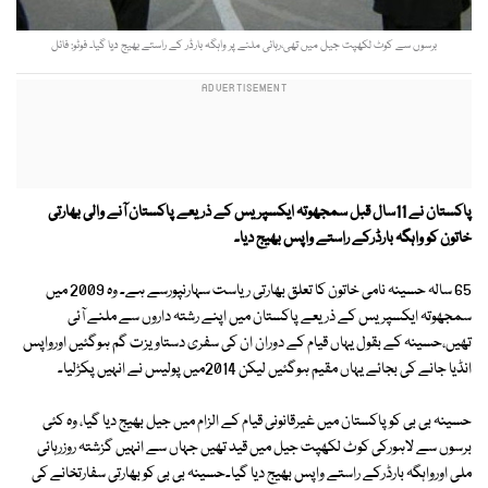
برسوں سے کوٹ لکھپت جیل میں تھی،رہائی ملنے پر واہگہ بارڈر کے راستے بھیج دیا گیا۔ فوٹو: فائل
پاکستان نے 11سال قبل سمجھوتہ ایکسپریس کے ذریعے پاکستان آنے والی بھارتی
خاتون کو واہگہ بارڈرکے راستے واپس بھیج دیا۔
65 سالہ حسینہ نامی خاتون کا تعلق بھارتی ریاست سہارنپورسے ہے۔ وہ 2009 میں
سمجھوتہ ایکسپریس کے ذریعے پاکستان میں اپنے رشتہ داروں سے ملنے آئی
تھیں،حسینہ کے بقول یہاں قیام کے دوران ان کی سفری دستاویزت گم ہوگئیں اورواپس
انڈیا جانے کی بجائے یہاں مقیم ہوگئیں لیکن 2014میں پولیس نے انہیں پکڑلیا۔
حسینہ بی بی کوپاکستان میں غیرقانونی قیام کے الزام میں جیل بھیج دیا گیا، وہ کئی
برسوں سے لاہورکی کوٹ لکھپت جیل میں قید تھیں جہاں سے انہیں گزشتہ روزرہائی
ملی اورواہگہ بارڈرکے راستے واپس بھیج دیا گیا۔حسینہ بی بی کو بھارتی سفارتخانے کی