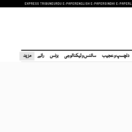
EXPRESS TRIBUNE
URDU E-PAPER
ENGLISH E-PAPER
SINDHI E-PAPER
L
دلچسپ و عجیب
سائنس و ٹیکنالوجی
بزنس
رائے
مزید