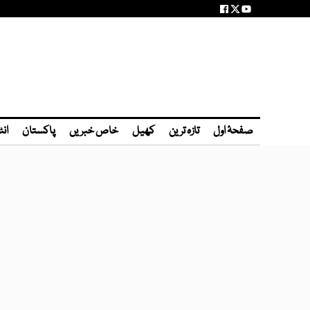
صفحۂ اول
تازہ ترین
کھیل
خاص خبریں
پاکستان
انٹ