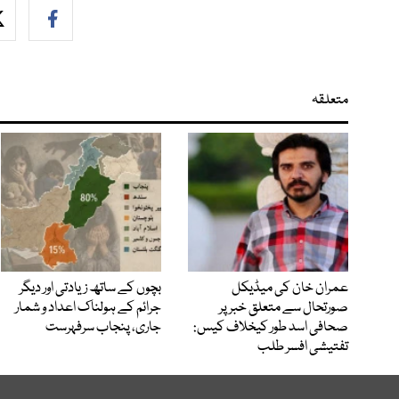
متعلقہ
عمران خان کی میڈیکل
بچوں کے ساتھ زیادتی اور دیگر
صورتحال سے متعلق خبر پر
جرائم کے ہولناک اعداد و شمار
صحافی اسد طور کیخلاف کیس:
جاری، پنجاب سرفہرست
تفتیشی افسر طلب