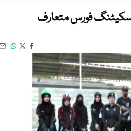
 اسکیٹنگ فورس متعارف