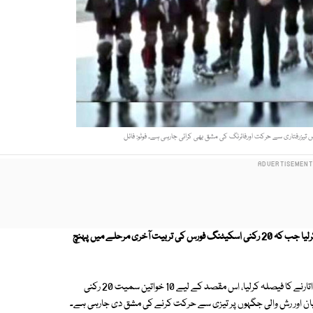
پولیس نے اسٹریٹ کرائم روکنے کے لیے انوکھی فورس متعارف کرانے کا فیصلہ کرلیا جب کہ 20 رکنی اسکیٹنگ فورس کی تربیت آخری مرحلے میں پہنچ
سندھ پولیس نے دنیا کے کئی ممالک کی طرز پر اسکیٹنگ فورس کو میدان میں اتارنے کا فیصلہ کرلیا، اس مقصد کے لیے 10 خواتین سمیت 20 رکنی
ان اور رش والی جگہوں پر تیزی سے حرکت کرنے کی مشق دی جارہی ہے۔