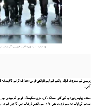
10خواتین سمیت20اہلکاروں کوپہیے لگے جوتوں میں تیزرفتاری سے حرکت اورفائرنگ کی مشق بھی کرائی جارہی ہے۔ فوٹو: فائل
گئی۔
دستے کی ایک ماہ سے تربیت بھی جاری ہے، انھیں ٹریفک میں گاڑیوں کے درمی