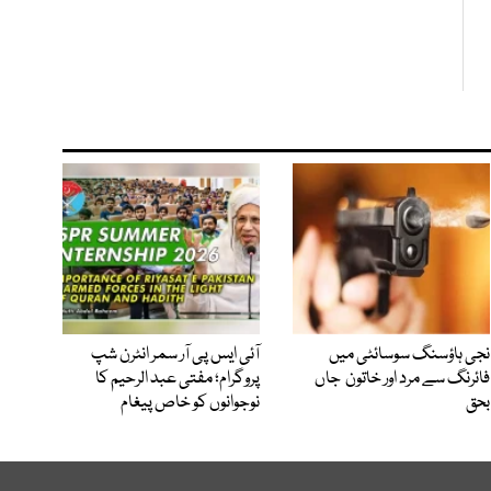
نجی ہاؤسنگ سوسائٹی میں
آئی ایس پی آر سمر انٹرن شپ
فائرنگ سے مرد اور خاتون جاں
پروگرام؛ مفتی عبد الرحیم کا
بحق
نوجوانوں کو خاص پیغام