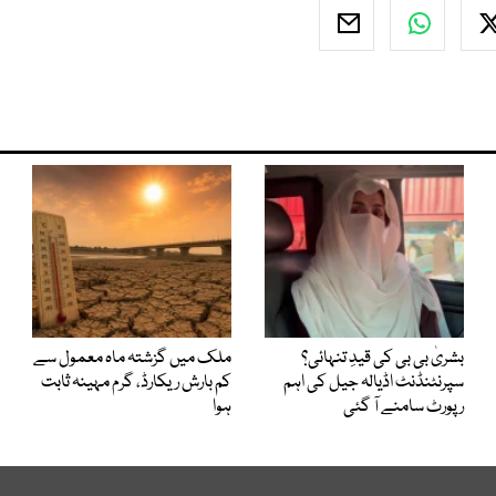
بشریٰ بی بی کی قیدِ تنہائی؟
ملک میں گزشتہ ماہ معمول سے
سپرنٹنڈنٹ اڈیالہ جیل کی اہم
کم بارش ریکارڈ، گرم مہینہ ثابت
رپورٹ سامنے آ گئی
ہوا