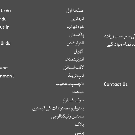
صفحۂ اول
 Urdu
تازہ ترین
rdu
غزہ لہو لہو
ws in
پاکستان
کی سب سے زیادہ
انٹر نیشنل
 Urdu
 تمام مواد کے
کھیل
انٹرٹینمنٹ
لائف اسٹائل
bune
ٹاپ ٹرینڈ
inment
دلچسپ و عجیب
Contact Us
صحت
سونے کے نرخ
پیٹرولیم مصنوعات کی قیمتیں
سائنس و ٹیکنالوجی
بلاگ
بزنس