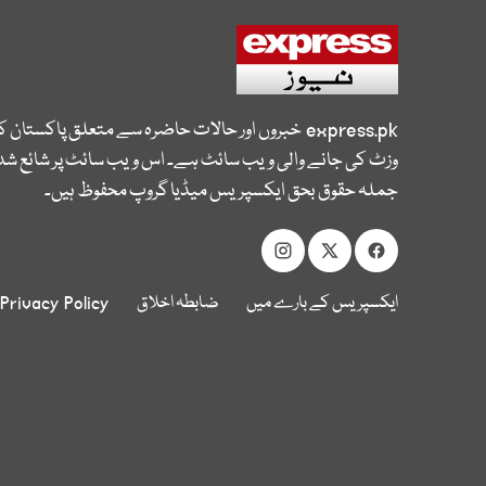
express.pk
خبروں اور حالات حاضرہ سے متعلق پاکستان 
وزٹ کی جانے والی ویب سائٹ ہے۔ اس ویب سائٹ پر شائع شدہ
جملہ حقوق بحق ایکسپریس میڈیا گروپ محفوظ ہیں۔
ایکسپریس کے بارے میں
ضابطہ اخلاق
Privacy Policy