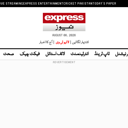
IVE STREAMING
EXPRESS ENTERTAINMENT
CRICKET PAKISTAN
TODAY'S PAPER
AUGUST 06, 2026
اشتہار لگائیں |
لائیو ٹی وی
| آج کا اخبار
ر نیشنل
ٹاپ ٹرینڈ
انٹرٹینمنٹ
لائف اسٹائل
فیکٹ چیک
صحت