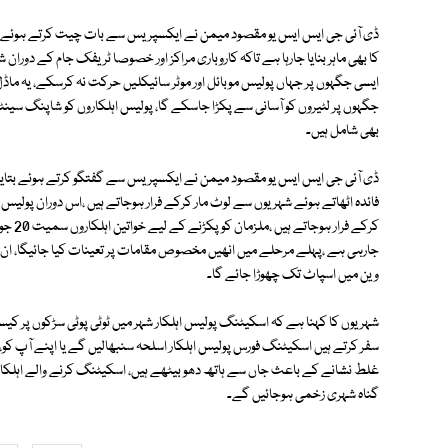
ڈی آئی جی ایس ایس یو مقصود میمن نے ایکسپریس سے بات چیت کرتے ہوئے بتا
کا بھی ماہر بنایا جارہا ہے تاکہ کاروباری مراکز اور خصوصا ٹریفک جام کے دوران
ایسی جگہوں پر جہاں پولیس موبائل اور موٹر سائیکلیں حرکت نہ کرسکے، یہ ماڈل
جگہوں پر لٹیروں کو آسانی سے پکڑا جاسکے گا، پولیس اہلکاروں کو شاپنگ سینٹر 
بھی شامل ہیں۔
ڈی آئی جی ایس ایس یو مقصود میمن نے ایکسپریس سے گفتگو کرتے ہوئے بتایا
فائدہ اٹھاتے ہوئے شہریوں سے لوٹ مار کرکے فرار ہوجاتے ہیں ،اس دوران پولیس 
کرکے ف
جارہی ہے ،پہلے مرحلے میں انھیں مخصوص مقامات پر تعینات کیا جائیگا، ان
وین میں اسپاٹ تک چھوڑا جائے گا۔
شہریوں کا کہنا ہے کہ اسکیٹنگ پولیس اہلکار شہر میں ٹوٹی پوٹی سڑکوں پر 
سفر کرتے ہیں اسکیٹنگ فورس پولیس اہلکار اسلحہ سنبھالیں گے یا اپنے آپ کو،
غلط نشانے کے باعث جاں سے ہاتھ دھو بیٹھے ہیں، اسکیٹنگ کرنے والے اہلکارو
گناہ شہری زخمی ہوجائیں گے۔