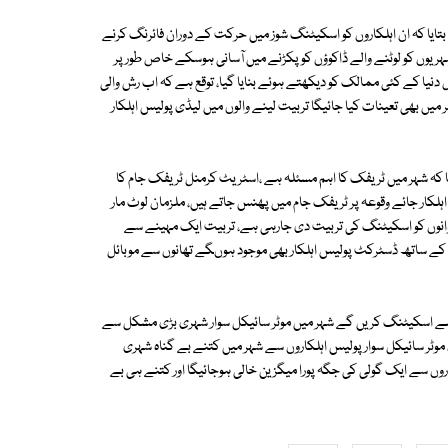
یا کہ ان اہلکاروں کو اسکیٹنگ شوز میں حرکت کے دوران فائرنگ کرنے
 شہریوں کو لوٹنے والے ڈاکوؤں کو پکڑنے میں آسانی ہوسکے خاص طور پر
 دنیا کے کئی ممالک کو دیکھتے ہوئے بنایا گیا، توقع ہے کہ اب رش والی
میں بھی تعینات کیا جائیگا تربیت لینے والوں میں لیڈی پولیس اہلکار
 کہ شہر میں ٹریفک کا اہم مسئلہ ہے ،اسٹریٹ کرمنل ٹریفک جام کا
اہلکار جائے وقوعہ پر ٹریفک جام میں پھنس جاتے ہیں، ملزمان لوٹ مار
رار ہوجاتے ہیں ،ملزمان کو پکڑنے کے لیے خواتین اہلکاروں سمیت 20 جوانوں کو اسکیٹنگ کی تربیت دی جارہی ہے، تربیت ایک مہینے سے
 کے ساتھ ڈسٹرکٹ پولیس اہلکار بھی موجود ہوںگے تھانوں سے موبائل
کیسے اسکیٹنگ کریں گے شہر میں موٹر سائیکل سوار شہری بڑی مشکل سے
 موٹر سائیکل سوار پولیس اہلکاروں سے شہر میں کتنے بے گناہ شہری
ں سے ایک گولی کی جگہ پورا میگزین خالی ہوجائیگا اور کتنے ہی بے