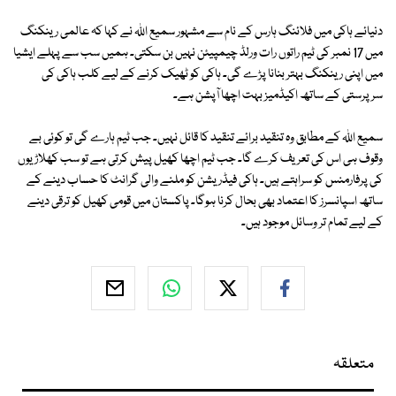
دنیائے ہاکی میں فلائنگ ہارس کے نام سے مشہور سمیع اللہ نے کہا کہ عالمی رینکنگ
میں 17 نمبر کی ٹیم راتوں رات ورلڈ چیمپیئن نہیں بن سکتی۔ ہمیں سب سے پہلے ایشیا
میں اپنی رینکنگ بہتر بنانا پڑے گی۔ ہاکی کو ٹھیک کرنے کے لیے کلب ہاکی کی
سرپرستی کے ساتھ اکیڈمیز بہت اچھا آپشن ہے۔
سمیع اللہ کے مطابق وہ تنقید برائے تنقید کا قائل نہیں۔ جب ٹیم ہارے گی تو کوئی بے
وقوف ہی اس کی تعریف کرے گا۔ جب ٹیم اچھا کھیل پیش کرتی ہے تو سب کھلاڑیوں
کی پرفارمنس کو سراہتے ہیں۔ ہاکی فیڈریشن کو ملنے والی گرانٹ کا حساب دینے کے
ساتھ اسپانسرز کا اعتماد بھی بحال کرنا ہوگا۔ پاکستان میں قومی کھیل کو ترقی دینے
کے لیے تمام تر وسائل موجود ہیں۔
متعلقہ