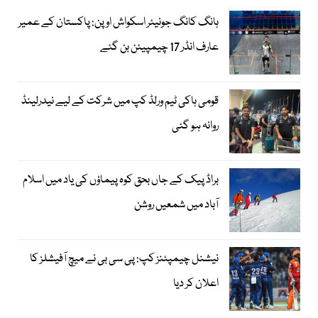
ہانگ کانگ جونیئر اسکواش اوپن: پاکستان کے عمیر
عارف انڈر 17 چیمپیئن بن گئے
قومی ہاکی ٹیم ورلڈ کپ میں شرکت کے لیے نیدرلینڈ
روانہ ہو گئی
براڈ پیک کے جاں بحق کوہ پیماؤں کی یاد میں اسلام
آباد میں شمعیں روشن
نیشنل چیمپئنز کپ: پی سی بی نے میچ آفیشلز کا
اعلان کر دیا