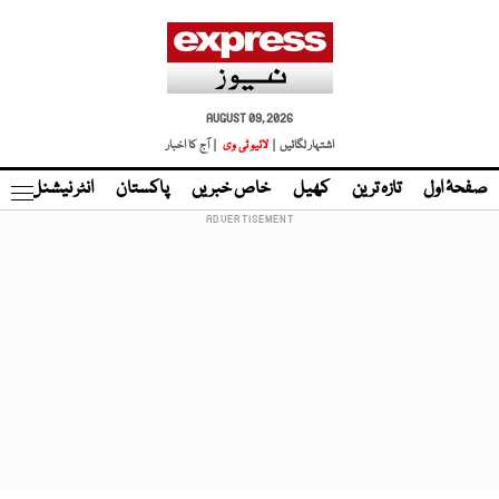
AUGUST 09, 2026
اشتہار لگائیں |
لائیو ٹی وی
| آج کا اخبار
صفحۂ اول
تازہ ترین
کھیل
خاص خبریں
پاکستان
انٹر نیشنل
ٹا