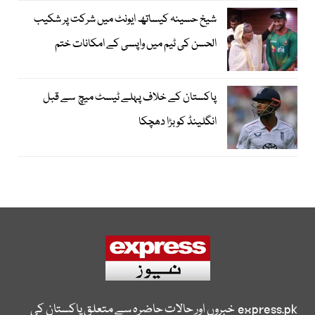
شیخ حسینہ کیساتھ ایونٹ میں شرکت پر شکیب
الحسن کی ٹیم میں واپسی کے امکانات ختم
پاکستان کے خلاف پہلے ٹیسٹ میچ سے قبل
انگلینڈ کو بڑا دھچکا
express.pk
خبروں اور حالات حاضرہ سے متعلق پاکستان کی