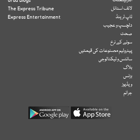
انٹرٹینمنٹ
Urdu Blogs
لائف اسٹائل
The Express Tribune
ٹاپ ٹرینڈ
Express Entertainment
دلچسپ و عجیب
صحت
سونے کے نرخ
پیٹرولیم مصنوعات کی قیمتیں
سائنس و ٹیکنالوجی
بلاگ
بزنس
ویڈیوز
جرائم