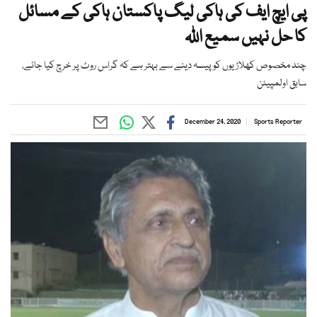
پی ایچ ایف کی ہاکی لیگ پاکستان ہاکی کے مسائل
کا حل نہیں سمیع اللہ
چند مخصوص کھلاڑیوں کو پیسہ دینے سے بہتر ہے کہ گراس روٹ پر خرچ کیا جائے،
سابق اولمپیئن
December 24, 2020
Sports Reporter