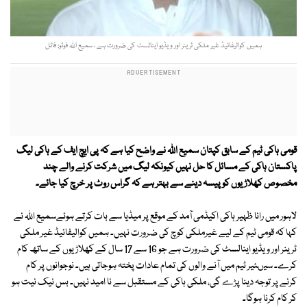
ہمیں کوالیفائیڈ غیر ملکی ٹرینر اور ویڈیو اینالسٹ کی ضرورت ہے ، سمیع اللہ فوٹو: فائل
قومی ہاکی ٹیم کے سابق کپتان سمیع اللہ نے واضح کیا ہے کہ پی ایچ ایف کے ہاکی لیگ
پاکستان ہاکی کے مسائل کا حل نہیں کیونکہ لیگ میں شرکت کرنے والے چند
مخصوص کھلاڑیوں کو پیسہ دینے سے بہتر ہے کہ گراس روٹ پر خرچ کیا جائے۔
لاہور میں رانا ظہیر ہاکی اکیڈمی آمد کے موقع پر میڈیا سے بات کرتے ہوئےسمیع اللہ نے
کہا کہ قومی ٹیم کے لیے غیرملکی کوچ کی ضرورت نہیں۔ ہمیں کوالیفائیڈ غیر ملکی
ٹرینر اور ویڈیو اینالسٹ کی ضرورت ہے جو 16 سے 17 سال کے کھلاڑیوں کے ساتھ کام
کرے۔ سیںئیر ٹیم میں آنے والوں کی تمام عادات پختہ ہوجاتی ہیں۔ نوجوانوں پر کام
کرنے پر توجہ دینا پڑے گی، ملکی ہاکی کے مستقبل سے نا امید نہیں۔ بس نیک نیت ہو
کر کام کرنا ہوگا۔