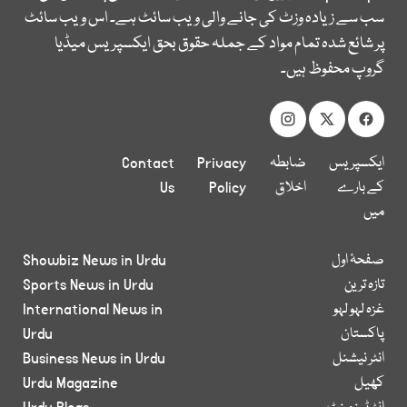
سب سے زیادہ وزٹ کی جانے والی ویب سائٹ ہے۔ اس ویب سائٹ
پر شائع شدہ تمام مواد کے جملہ حقوق بحق ایکسپریس میڈیا
گروپ محفوظ ہیں۔
ایکسپریس
ضابطہ
Privacy
Contact
کے بارے
اخلاق
Policy
Us
میں
صفحۂ اول
Showbiz News in Urdu
تازہ ترین
Sports News in Urdu
غزہ لہو لہو
International News in
پاکستان
Urdu
انٹر نیشنل
Business News in Urdu
کھیل
Urdu Magazine