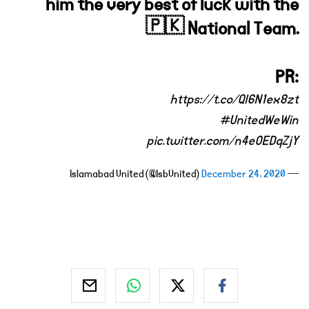
him the very best of luck with the
🇵🇰 National Team.
PR:
https://t.co/Ql6N1ex8zt
#UnitedWeWin
pic.twitter.com/n4eOEDqZjY
December 24, 2020
— Islamabad United (@IsbUnited)