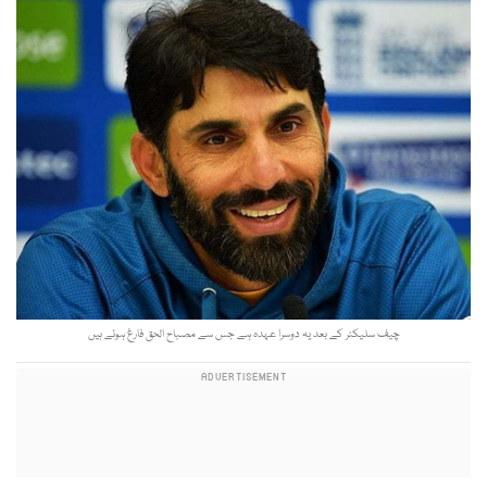
چیف سلیکٹر کے بعد یہ دوسرا عہدہ ہے جس سے مصباح الحق فارغ ہوئے ہیں