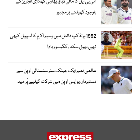
آئی پی ایل کا مالی دباؤ، بھارتی کھلاڑی انجریز کے
باوجود کھیلنے پر مجبور
1992 ورلڈکپ فائنل میں وسیم اکرم کا اسپیل کبھی
نہیں بھول سکتا، کگیسو ربادا
عالمی نمبر ایک جینک سنر سنسناٹی اوپن سے
دستبردار، یو ایس اوپن میں شرکت کیلیے پُرامید