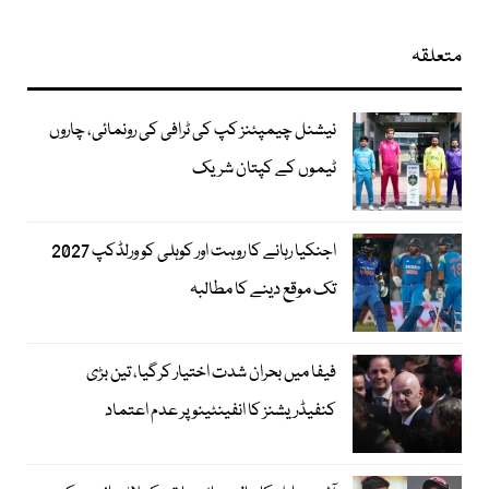
متعلقہ
نیشنل چیمپئنز کپ کی ٹرافی کی رونمائی، چاروں
ٹیموں کے کپتان شریک
اجنکیا رہانے کا روہت اور کوہلی کو ورلڈکپ 2027
تک موقع دینے کا مطالبہ
فیفا میں بحران شدت اختیار کرگیا، تین بڑی
کنفیڈریشنز کا انفینٹینو پر عدم اعتماد