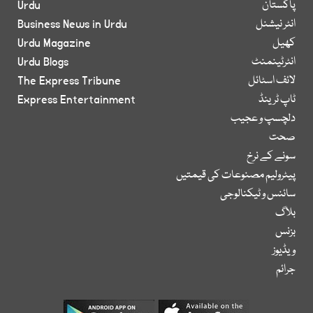
پاکستان
Urdu
انٹر نیشنل
Business News in Urdu
کھیل
Urdu Magazine
انٹرٹینمنٹ
Urdu Blogs
لائف اسٹائل
The Express Tribune
ٹاپ ٹرینڈ
Express Entertainment
دلچسپ و عجیب
صحت
سونے کے نرخ
پیٹرولیم مصنوعات کی قیمتیں
سائنس و ٹیکنالوجی
بلاگ
بزنس
ویڈیوز
جرائم