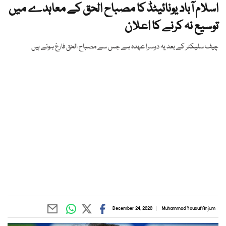
اسلام آباد یونائیٹڈ کا مصباح الحق کے معاہدے میں
توسیع نہ کرنے کا اعلان
چیف سلیکٹر کے بعد یہ دوسرا عہدہ ہے جس سے مصباح الحق فارغ ہوئے ہیں
December 24, 2020
Muhammad Yousuf Anjum