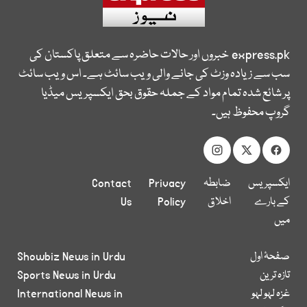
express.pk
خبروں اور حالات حاضرہ سے متعلق پاکستان کی
سب سے زیادہ وزٹ کی جانے والی ویب سائٹ ہے۔ اس ویب سائٹ
پر شائع شدہ تمام مواد کے جملہ حقوق بحق ایکسپریس میڈیا
گروپ محفوظ ہیں۔
ایکسپریس
ضابطہ
Privacy
Contact
کے بارے
اخلاق
Policy
Us
میں
صفحۂ اول
Showbiz News in Urdu
تازہ ترین
Sports News in Urdu
غزہ لہو لہو
International News in