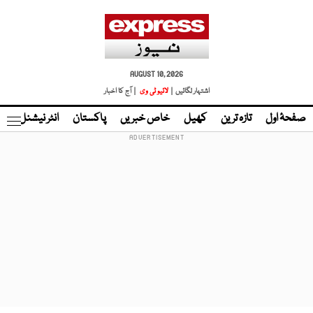
AUGUST 10, 2026
اشتہار لگائیں |
لائیو ٹی وی
| آج کا اخبار
صفحۂ اول
تازہ ترین
کھیل
خاص خبریں
پاکستان
انٹر نیشنل
ٹا