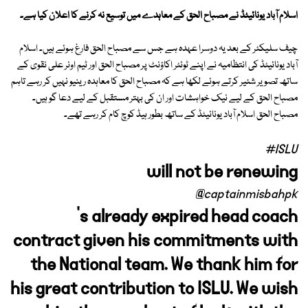
اسلام آباد یونائیٹڈ نے مصباح الحق کے معاہدے میں توسیع نہ کرنے کا اعلان کیا ہے۔
چیف سلیکٹر کے بعد یہ دوسرا عہدہ ہے جس سے مصباح الحق فارغ ہوئے ہیں۔ اسلام
آباد یونائیٹڈ کی انتظامیہ نے اپنے ٹوئٹر اکاؤنٹ پر مصباح الحق اور ٹیم اونر علی نقوی کے
ساتھ تصویر شئیر کرتے ہوئے لکھا ہے کہ مصباح الحق کا معاہدہ رینیو نہیں کر رہے تاہم
مصباح الحق کے لیے نیک خواہشات اور ان کی بہتر مستقبل کے لیے دعا گو ہیں۔
مصباح الحق اسلام آباد یونائیٹڈ کے ساتھ بطور ہیڈ کوچ کام کر رہے تھے۔
#ISLU
will not be renewing
@captainmisbahpk
’s already expired head coach
contract given his commitments with
the National team. We thank him for
his great contribution to ISLU. We wish