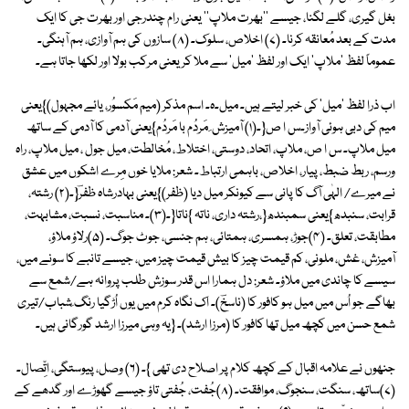
بغل گیری، گلے لگنا، جیسے ''بھرت ملاپ'' یعنی رام چندرجی اور بھرت جی کا ایک
مدت کے بعد مُعانقہ کرنا۔ (۷) اخلاص، سلوک۔ (۸) سازوں کی ہم آوازی، ہم آہنگی۔
عموماً لفظ 'ملاپ' ایک اور لفظ 'میل' سے ملا کر یعنی مرکب بولا اور لکھا جاتا ہے۔
اب ذرا لفظ 'میل' کی خبر لیتے ہیں۔ میل۔ہ۔ اسم مذکر (میم مَکسوُر، یائے مجہول)}یعنی
میم کی دبی ہوئی آواز۔س ا ص{۔(۱) آمیزش ِ مَردُم با مَردُم}یعنی آدمی کا آدمی کے ساتھ
میل ملاپ۔ س ا ص، ملاپ، اتحاد، دوستی، اختلاط، مُخالطت، میل جول ، میل ملاپ، راہ
ورسم، ربط ضبط، پیار، اخلاص، باہمی ارتباط۔ شعر: ملایا خوں مِرے اشکوں میں عشق
نے میرے/ الہٰی آگ کا پانی سے کیونکر میل دیا (ظفر)}یعنی بہادرشاہ ظفرؔ{۔(۲) رشتہ،
قرابت، سنبدھ}یعنی سمبندھ{،رشتہ داری، ناتہ }ناتا{۔(۳)۔ مناسبت، نسبت، مشابہت،
مطابقت، تعلق۔ (۴)جوڑ، ہمسری، ہمتائی، ہم جنسی، جوٹ جوگ۔ (۵)رلاؤ ملاؤ،
آمیزش، غش، ملونی، کم قیمت چیز کا بیش قیمت چیز میں، جیسے تانبے کا سونے میں،
سیسے کا چاندی میں ملاؤ۔ شعر: دل ہمارا اس قدر سوزش طلب پروانہ ہے/شمع سے
بھاگے جو اُس میں میل ہو کافور کا (ناسخؔ)۔ اک نگاہ کرم میں یوں اُڑگیا رنگ ِشباب/تیری
شمع حسن میں کچھ میل تھا کافور کا (مرزا ارشد)۔ {یہ وہی میرزا ارشد گورگانی ہیں۔
جنھوں نے علامہ اقبال کے کچھ کلام پر اصلاح دی تھی }۔ (۶) وصل، پیوستگی، اتِّصال۔
(۷)ساتھ، سنگت، سنجوگ، موافقت۔ (۸)جُفت، جُفتی تاؤ جیسے گھوڑے اور گدھے کے