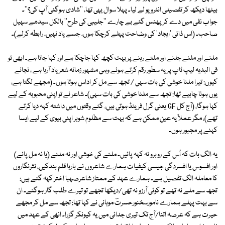
بیٹھا دیکھ کر تفصیلی انٹرویو لے لیا۔ پہلا سوال یہی تھا، ''شادی ہوگئی آپ کی؟''۔
جواب نفی میں دے کر پھنس گئے بے چارے ''جلیبی کی طرح'' بالکل سیدھے سہیل
صاحب۔ (اس ذاتی 'ایجاد' کی وضاحت پہلے کرچکا ہوں، جسے یاد نہیں، رابطہ کرلے)۔
ملنے اور ملنے جلنے اور ملتے رہنے پر بہت کچھ کہا جاچکا ہے اور کہا جاتا ہے۔ ابھی تو
فی البدیہ لیپ ٹاپ پر یہ سطور رقم کرتے ہوئے وہی مشہور زمانہ شعر یاد آرہا ہے ، نجانے
کیوں: تیرا ملنا خوشی کی بات سہی / تجھ سے مل کر اداس ہوتا ہوں۔ (مجھے لگتا ہے،
یوں ہونا چاہیے تھا: تجھ سے ملنا خوشی کی بات سہی)۔ شاعر نے تو اپنی محبوبہ کے لیے
کہا ہوگا، (آج کل GF یعنی گرل فرینڈ ہوتی ہیں، گئے وقتوں میں داشتہ کہہ دیا کرتے
تھے)، مگر عملاً یہ عین ممکن ہے کہ بہت سے مظلوم شوہر اپنی بیوی کے لیے ایسا
کہنے پر مجبور ہوں۔
یہ الگ بات کہ اُس کے روبرو نہ کہہ پائیں۔ ملنے کی خوشی اور نہ ملنے (یا نہ مل پانے)
اور افسوس یا افسردگی جیسی کیفیات ہمارے شاعروں نے بارہا قلم بندکیں، نثرنگاروں
کا معاملہ الگ تفصیل ہے۔ ہمارے عہد کے ممتاز شاعرصہبا اختر کہہ گئے ہیں:
تجھ سے ملے نہ تھے تو کوئی آرزو نہ تھی/دیکھا تجھے تو تیرے طلب گار ہوگئے۔ ان
سے بہت پہلے ہمارے نامورسخنورحسرتؔ موہانی نے کہا تھا: تجھ سے مل کر مجھے
حیرت ہے کہ عرصہ اتنا/آج تک تیری جدائی میں یہ کیونکر گزرا۔ انھی کے عہد میں