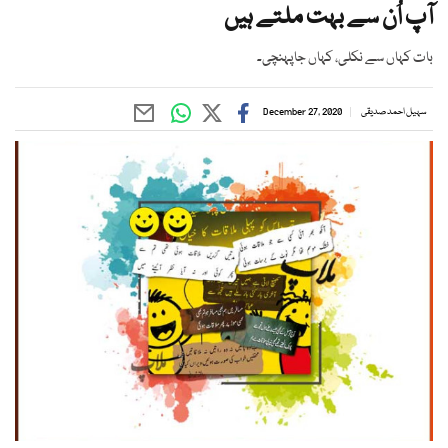
آپ اُن سے بہت ملتے ہیں
بات کہاں سے نکلی، کہاں جاپہنچی۔
سہیل احمد صدیقی
December 27, 2020