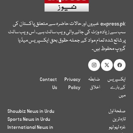
express.pk
خبروں اور حالات حاضرہ سے متعلق پاکستان کی
سب سے زیادہ وزٹ کی جانے والی ویب سائٹ ہے۔ اس ویب سائٹ
پر شائع شدہ تمام مواد کے جملہ حقوق بحق ایکسپریس میڈیا
گروپ محفوظ ہیں۔
ایکسپریس
ضابطہ
Privacy
Contact
کے بارے
اخلاق
Policy
Us
میں
صفحۂ اول
Showbiz News in Urdu
تازہ ترین
Sports News in Urdu
غزہ لہو لہو
International News in