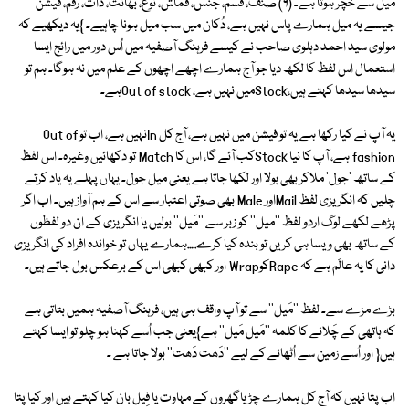
میل سے خچّر ہوتا ہے۔ (۹) صنف، قسم، جنس، قماش، نوع، بھانت، ذات، رقم، فیشن
جیسے یہ میل ہمارے پاس نہیں ہے، دُکان میں سب میل ہونا چاہیے۔ }یہ دیکھیے کہ
مولوی سید احمد دہلوی صاحب نے کیسے فرہنگ آصفیہ میں اُس دور میں رائج ایسا
استعمال اس لفظ کا لکھ دیا جو آج ہمارے اچھے اچھوں کے علم میں نہ ہوگا۔ ہم تو
سیدھا سیدھا کہتے ہیں،Stockمیں نہیں ہے، Out of stockہے۔
یہ آپ نے کیا رکھا ہے یہ تو فیشن میں نہیں ہے، آج کل Inنہیں ہے، اب تو Out of
fashion ہے، آپ کا نیا Stockکب آئے گا، اس کا Match تو دکھائیں وغیرہ۔ اس لفظ
کے ساتھ 'جول' ملاکر بھی بولا اور لکھا جاتا ہے یعنی میل جول۔ یہاں پہلے یہ یاد کرتے
چلیں کہ انگریزی لفظ Mailاور Male بھی صوتی اعتبار سے اس کے ہم آواز ہیں۔ اب اگر
پڑھے لکھے لوگ اردو لفظ ''میل'' کو زبر سے ''مَیل'' بولیں یا انگریزی کے ان دو لفظوں
کے ساتھ بھی ویسا ہی کریں تو بندہ کیا کرے.....ہمارے یہاں تو خواندہ افراد کی انگریزی
دانی کا یہ عالَم ہے کہ RapeکوWrap اور کبھی کبھی اس کے برعکس بول جاتے ہیں۔
بڑے مزے سے۔ لفظ ''مَیل'' سے تو آپ واقف ہی ہیں، فرہنگ آصفیہ ہمیں بتاتی ہے
کہ ہاتھی کے چَلانے کا کلمہ ''مَیل مَیل'' ہے}یعنی جب اُسے کہنا ہو چلو تو ایسا کہتے
ہیں{ اور اُسے زمین سے اُٹھانے کے لیے ''دَھت دَھت'' بولا جاتا ہے ۔
اب پتا نہیں کہ آج کل ہمارے چڑیاگھروں کے مہاوت یا فِیل بان کیا کہتے ہیں اور کیا پتا