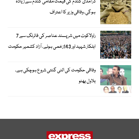
درآمدی گندم کی قیمت مقامی گندم سے زیادہ
ہوگی، وفاقی وزیر کا اعتراف
راولاکوٹ میں شرپسند عناصر کی فائرنگ سے 7
اہلکار شہید اور 143زخمی ہوئے، آزاد کشمیر حکومت
وفاقی حکومت کی الٹی گنتی شروع ہوچکی ہے،
بلاول بھٹو