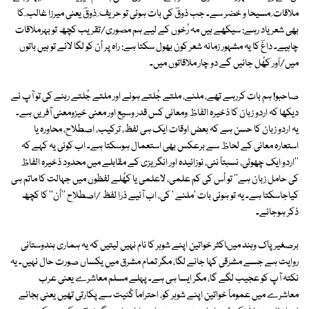
ملاقات ِ مسیحا و خضر سے۔ جب ذوقؔ کی بات ہوئی تو حریف ِ ذوقؔ یعنی میرزا غالب ؔ کا
بھی شعر یاد رہے: سیکھے ہیں مہ رُخوں کے لیے ہم مصوری/تقریب کچھ تو بہرملاقات
چاہیے۔ داغؔ کا یہ مشہور زمانہ شعر کون بھول سکتا ہے: راہ پر اُن کو لگا لائے تو ہیں باتوں
میں/اَور کھُل جائیں گے دو چار ملاقاتوں میں۔
صاحبو! ہم بات کررہے تھے، ملنے، ملتے جُلتے ہونے اور ملتے جُلتے رہنے کی تو آپ نے
دیکھا کہ اردو زبان کا ذخیرہ الفاظ ومعانی کس قدر وسیع اور معنی خیزومعنی آفریں ہے۔
یہ اردو زبان کا حسن ہے کہ بعض اوقات ایک ہی لفظ، ترکیب، اصطلاح، محاورہ یا
استعارہ معانی کے لحاظ سے برعکس بھی استعمال ہوسکتا ہے۔ اب کوئی یہ کہے کہ
''اردو ایک چھوٹی، نسبتاً نئی، نوزائیدہ اور انگریزی کے مقابلے میں محدود ذخیرہ الفاظ
کی حامل زبان ہے'' تو اُس کی کم علمی، لاعلمی یا کھُلے لفظوں میں جہالت کا ماتم ہی
کیاجاسکتا ہے۔ یہ تو ہوئی بات 'ملنے ' کی، اب آئیے ذرا لفظ /اصطلاح ''اُن'' کا کچھ
ذکر ہوجائے۔
برصغیر پاک وہند میںاکثر خواتین اپنے شوہر کا نام نہیں لیتیں کہ یہ ہماری ہندوستانی
روایت ہے جسے مشرقی کہا جانے لگا، مگر تمام مشرق میں یکساں صورت حال نہیں۔ یہ
نکتہ آپ کو عجیب لگے گا، مگر ایسا ہی ہے۔ پہلے مسلم معاشرے یعنی عرب
معاشرے میں عموماً خواتین اپنے شوہر کو، احتراماً کُنیت سے پکارتی تھیں یعنی بجائے