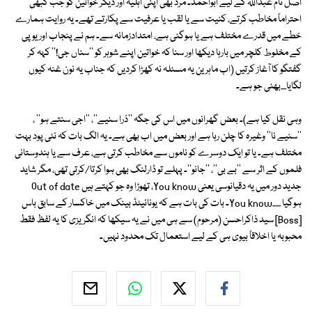
اصل نام عبداللہ کے لیے ابواحمد۔ مرد بھی اپنی اہلیہ اور دیگر خواتین کو جب کبھی
احتراماً مخاطب کرتے، کنیت سے یا لقب یا عرفیت سے پکارتے تھے۔ یہ روایت ہمارے
خطے میں قدرے مختلف ہے یا ہوگئی ہے، امتدادزمانہ سے۔ ہم نے پنجاب اور یوپی
کے مخلوط کلچر میں بارہا دیکھا اور سنا کہ خواتین اپنے شوہر کو ''سناں جی!'' کہہ کر
گفتگو کا آغاز کرتیں (اب ماہرین یہ مسئلہ نہ کھڑا کردیں کہ جناب یہ نون غنہ کیوں
لگایا....بھئی جو ہے۔
وہی نقل کیا ہے)۔ بعض گھرانوں میں اس کی جگہ ''ذرا سنیے''، ''اجی سنتے ہو'' ،
''سنیے نا'' وغیرہ کا چلن رہا ہے اور بعض میں اب بھی ہے۔ یہ الگ بات کہ نئی پود بہت
مختلف ہے۔ یا تو ایک دوسرے کو ناموں سے مخاطب کرتی ہے، عرف سے یا ہندوستانی
فلموں کے اثر سے ''بے بی''، ''جانو''۔ پہلے تو ڈارلنگ بھی ہوا کرتا/کرتی تھی، مگر شاید
جدید دور میں یہ دقیانوسی یعنی You know، تھوڑا وہ جو کہتے ہیں Out of date
ہوگیا ......You know۔ بات کی بات ہے کہ یونائیٹڈ بینک میں خاکسار کے سابق باس
[Boss] سید ذاکراحسن (مرحوم) سے ہی میں نے یہ سیکھا کہ انگریزی کا یہ لفظ فقط
محبوبہ یا اخلاقاً بیوی ہی کے لیے استعمال تک محدود نہیں۔