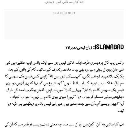
بات کہاں سے نکلی، کہاں جاپہنچی۔
ISLAMABAD:
زباں فہمی نمبر 78
واٹس ایپ کال پر دوسری طرف ایک خاتون تھیں جن سے ایک واٹس ایپ حلقے میں نئی
نئی جان پہچان ہوئی ہے ، وہ بھی بہت مختصر تعارف کے ساتھ۔ کام کی باتوں کے بعد
یکایک بلاتمہید فرمانے لگیں: ''آپ .......کے شوہر ہیں نا؟'' (اپنی کسی فیس بک سہیلی کا
نام لیا)۔ خاکسار نے تردید کے لیے لفظ 'نہیں' کہنا شروع ہی کیا تھا کہ پھر اُنھیں دوسری
فیس بک سہیلی کا نام یاد آیا:''اچھا........کے؟'' میں نے اپنی اکلوتی بیگم صاحبہ کی طرف
دیکھتے ہوئے، مسکراکر جواب دیا، ''نہیں! میری بیوی کا نام .......نہیں۔'' جواب الجواب
آیا:''اچھا....ویسے آپ اُن سے بہت مِلتے ہیں....میں نے فیس بک پر دیکھتے ہی کہہ دیا
تھا۔''
اب کیا بتائیں یہ ''اُن'' کون ہیں اور اُن سے ملنا چہ معنی دارد....ویسے تو ظاہر ہے کہ اُن کی