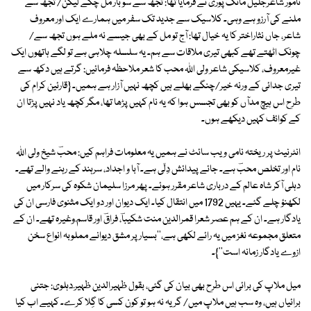
نامور شاعرجلیل مانک پوری نے فرمایا تھا: تجھ سے سو بار مل چکے لیکن/ تجھ سے
ملنے کی آرزو ہے وہی۔ کلاسیک سے جدید تک سفر میں ہمارے ایک اور معروف
شاعر، جاں نثاراختر کا یہ خیال تھا: آج تو مل کے بھی جیسے نہ ملے ہوں تجھ سے/
چونک اٹھتے تھے کبھی تیری ملاقات سے ہم۔ یہ سلسلہ چلاہی ہے تو لگے ہاتھوں ایک
غیرمعروف، کلاسیکی شاعر ولی اللہ محب کا شعر ملاحظہ فرمائیں: گرتے ہیں دکھ سے
تیری جدائی کے ورنہ خیر/چنگے بھلے ہیں کچھ نہیں آزار ہے ہمیں۔ {قارئین کرام کی
طرح اس ہیچ مدآں کو بھی تجسس ہوا کہ یہ نام کہیں پڑھا تھا، مگر کچھ یاد نہیں پڑتا ان
کے کوائف کہیں دیکھے ہوں۔
انٹرنیٹ پر ریختہ نامی ویب سائٹ نے ہمیں یہ معلومات فراہم کیں: محبؔ شیخ ولی اللہ
نام اور تخلص محبؔ ہے۔ جائے پیدائش دِلّی ہے۔ آبا و اجداد، سرہند کے رہنے والے تھے۔
دہلی آکر شاہ عالم کے درباری شاعر مقرر ہوئے۔ پھر مرزا سلیمان شکوہ کی سرکار میں
لکھنؤ چلے گئے۔ یہیں 1792 میں انتقال کیا۔ ایک دیوان اور دو ایک مثنوی فارسی ان کی
یادگار ہے۔ ان کے ہم عصر شعرا قمرالدین منت شکیباؔ، فراقؔ اور قاسم ؔوغیرہ تھے۔ ان کے
متعلق مجموعہ نغز میں یہ رائے لکھی ہے،''بسیار پر مشق دیوانے مملوبہ انواع سخن
ازوے یادگار زمانہ است''}۔
میل ملاپ کی برائی اس طرح بھی بیان کی گئی، بقول ظہیرالدین ظہیر ؔدہلوی: جتنی
برائیاں ہیں، وہ سب ہیں ملاپ میں/ گر یہ نہ ہو تو کون کسی کا گِلا کرے۔ کہیے اب کیا