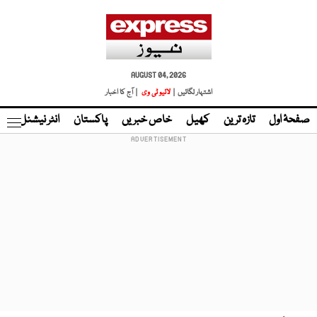
AUGUST 04, 2026
اشتہار لگائیں |
لائیو ٹی وی
| آج کا اخبار
صفحۂ اول
تازہ ترین
کھیل
خاص خبریں
پاکستان
انٹر نیشنل
ٹا