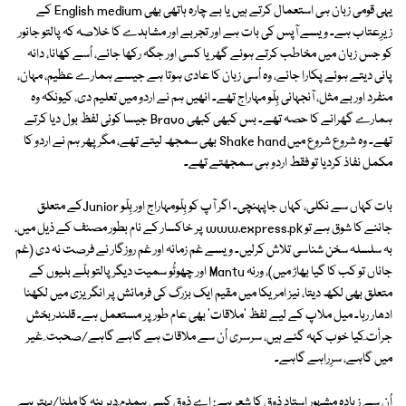
یہی قومی زبان ہی استعمال کرتے ہیں یا بے چارہ ہاتھی بھی English medium کے
زیرِعتاب ہے۔ ویسے آپس کی بات ہے اور تجربے اور مشاہدے کا خلاصہ کہ پالتو جانور
کو جس زبان میں مخاطب کرتے ہوئے گھر یا کسی اور جگہ رکھا جائے، اُسے کھانا، دانہ
پانی دیتے ہوئے پکارا جائے، وہ اُسی زبان کا عادی ہوتا ہے جیسے ہمارے عظیم، مہان،
منفرد اور بے مثل، آنجہانی بِلّو مہاراج تھے۔ انھیں ہم نے اردو میں تعلیم دی، کیونکہ وہ
ہمارے گھرانے کا حصہ تھے۔ بس کبھی کبھی Bravo جیسا کوئی لفظ بول دیا کرتے
تھے۔ وہ شروع شروع میں Shake hand بھی سمجھ لیتے تھے، مگر پھر ہم نے اردو کا
مکمل نفاذ کردیا تو فقط اردو ہی سمجھتے تھے۔
بات کہاں سے نکلی، کہاں جاپہنچی۔ اگر آپ کو بِلّومہاراج اور بِلّو Juniorکے متعلق
جاننے کا شوق ہے تو www.express.pk پر خاکسار کے نام بطور مصنف کے ذیل میں،
بہ سلسلہ سخن شناسی تلاش کرلیں۔ ویسے غم زمانہ اور غم روزگار نے فرصت نہ دی (غم
جاناں تو کب کا گیا بھاڑ میں)، ورنہ Mantu اور چھوٹُو سمیت دیگر پالتو بلّے بلیوں کے
متعلق بھی لکھ دیتا، نیز امریکا میں مقیم ایک بزرگ کی فرمائش پر انگریزی میں لکھنا
ادھار رہا۔ میل ملاپ کے لیے لفظ 'ملاقات' بھی عام طور پر مستعمل ہے۔ قلندربخش
جرأت ؔکیا خوب کہہ گئے ہیں، سرسری اُن سے ملاقات ہے گاہے گاہے/صحبت ِ غیر
میں گاہے، سرِراہے گاہے۔
اُن سے زیادہ مشہور استاد ذوق کا شعر ہے: اے ذوق کسی ہمدم ِدیرینہ کا ملنا/بہتر ہے