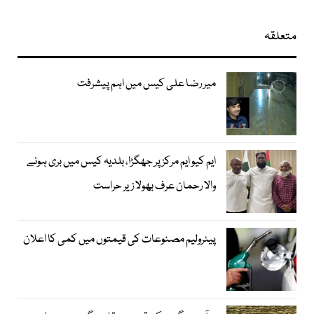
متعلقہ
میر رضا علی کیس میں اہم پیشرفت
ایم کیو ایم مرکز پر جھگڑا، بلدیہ کیس میں بری ہونے
والا رحمان عرف بھولا زیر حراست
پیٹرولیم مصنوعات کی قیمتوں میں کمی کا اعلان