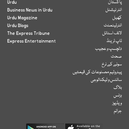
پاکستان
Urdu
انٹر نیشنل
Business News in Urdu
کھیل
Urdu Magazine
انٹرٹینمنٹ
Urdu Blogs
لائف اسٹائل
The Express Tribune
ٹاپ ٹرینڈ
Express Entertainment
دلچسپ و عجیب
صحت
سونے کے نرخ
پیٹرولیم مصنوعات کی قیمتیں
سائنس و ٹیکنالوجی
بلاگ
بزنس
ویڈیوز
جرائم