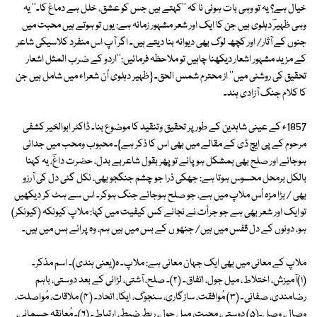
خیال ہے؟ یہ تو وہی بات ہوئی نا کہ ''کہتے ہیں جس کو عشق، خلل ہے دماغ کا۔'' یہ
وہی ظہیرؔ دہلوی ہیں جن کا ایک اور شعر مشہور زمانہ ہے: یوں تو ہوتے ہیں محبت میں
جنوں کے آثار/ اور کچھ لوگ بھی دیوانہ بنا دیتے ہیں۔ اگر آپ اس منفرد کلاسیکی شاعر
کے مزید مشہور اشعار دیکھنا چاہیں تو ملاحظہ فرمائیں:''اردو کے ضرب المثل اشعار
تحقیق کی روشنی میں'' از محترم شمس الحق۔ {ظہیر دہلوی اُن شعراء میں شامل ہیں جن
کا کلام جنگ آزادی ہند۔
1857ء کے عینی شاہدین کے طور پر تحقیق وتنقید کا موضوع بنا۔ ڈاکٹر ابوالخیر کشفی
مرحوم کے پی ایچ ڈی کے مقالے میں بھی اس کا ذکر ہے}۔ محبوب ومحب میں جدائی
ہوجائے اور صلح بھی بمشکل ہوپائے تو پھر بقول شاعربے بدل، حضرت داغؔ، یہ کہنا
بالکل برمحل محسوس ہوتا ہے: جھکی ذرا جو چشم جنگجو بھی، نکل گئی دل کی آرزو
بھی / بڑا مزہ اُس ملاپ میں ہے، جو صلح ہوجائے جنگ ہوکر۔ اس سے ہٹ کر دیکھیں
تو ایک اور شعر بھی ہے جو جرأت ؔنے نجانے کس کیفیت میں کہا: ملاپ کیونکہ (کیونکر)
ہو، دونوں کے دل قفس میں ہیں/ جنھو ں کے بس میں ہیں ہم، وہ پرائے بس میں ہیں۔
ملاپ کے معانی میں بھی ایک جہان معانی ہے: ملاپ۔ ہ(یعنی ہندی)۔ اسم مذکر۔
(۱)آمیزش، اختلاط، میل جول، اتفاق۔ (۲)۔ صلح، آشتی، لڑائی کے بعد دوستی، باہم
رضامندی، صفائی۔ (۳) مُوافقت، سازگاری، سنجوگ، ایکا، اتحاد۔ (۴) ملاقات، مُواصلت،
وصال، وصل۔(۵) دوستی، محبت، میل جول، ربط ضبط، ارتباط۔ (۶)۔ مُعانقہ جسمانی،