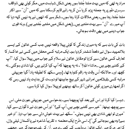
مراد یہ تھی کہ میں بہت ملتا جُلتا ہوں یعنی شکل شباہت میں، مگر کوئی بھی ناواقف
سرسری طور پر یہ جملہ پڑھ کر یا سُن کر یہ رائے قایم کرسکتا ہے کہ میں ''اُن'' سے اکثر
ملتا جُلتا رہتا ہوں۔ یعنی ملاقات کرتا رہتا ہوں۔ شکر ہے کہ انھوں نے یہ نہیں کہہ دیا کہ
آپ میرے ''اُن'' سے بہت ملتے ہیں....(یعنی شکل میں ملتے جُلتے ہیں)، ورنہ فوری
جواب دینے میں بھی دقت ہوجاتی۔
بات کی بات ہے کہ یہ میری زندگی کا کوئی پہلا واقعہ نہیں جب کسی خاتون کے ایسے
بلاتمہید سوال نے دفعتاً ششدر کردیا ہو۔ ایک مرتبہ کسی محفل میں کسی نے خاکسار کا
تعارف کسی خاتون سے کرایا تو مقابل خاتون نے سلام کے جواب میں پہلا سوال کیا، ''آپ
کے کتنے بچے ہیں ....ماشاء اللہ؟''۔ نہ یہ پوچھا کہ آپ کیا کرتے ہیں، کیا شادی ہوگئی ...نہ
کچھ اور۔ حالانکہ اُس وقت یہ راقم کنوارہ تھا۔ {وہی سکھ کا لطیفہ یاد آگیا جو پہلی
مرتبہ کسی Clubمیں امرائے شہر کے بیچ جابیٹھا تو دوست کی ہدایت یاد نہیں رہی کہ
اگر تمھاری میز پر کوئی خاتون آکر ساتھ بیٹھے تو پہلا سوال کیا کرنا ہے۔
، دوسرا کیا کرنا اور اس کے بعد کیا پوچھنا ہے۔ بدحواسی میں جو پہلی عورت ملی، اس
سے پوچھ بیٹھا، ''خیر سے کتنے بچے ہیں، آپ کے؟'' اور اُس عورت نے ناگواری سے کہا،
''میری تو ابھی شادی بھی نہیں ہوئی۔'' سکھ نے بہت خوش دلی سے جوا ب دیا، ''او خیر
ہے! وہ بھی ہوجائے گی''}۔ اسی طرح ایک معلمہ + تقریباً شاعرہ نے پاکستان ٹیلی وژن،
کراچی مرکز میں ایک خاتون پروڈیوسر کے کمرے میں اُن کی غیرموجودگی میں مجھے