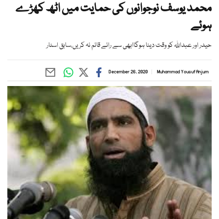
محمد یوسف نوجوانوں کی حمایت میں اٹھ کھڑے
ہوئے
حیدر اور عبداللہ کو وقت دینا ہوگاابھی سے رائے قائم نہ کریں،سابق اسٹار
December 26, 2020
Muhammad Yousuf Anjum