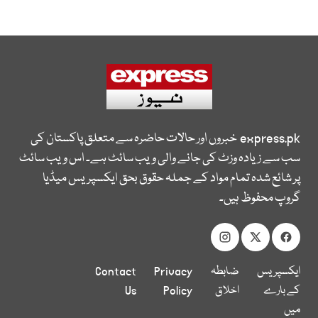
express.pk
خبروں اور حالات حاضرہ سے متعلق پاکستان کی
سب سے زیادہ وزٹ کی جانے والی ویب سائٹ ہے۔ اس ویب سائٹ
پر شائع شدہ تمام مواد کے جملہ حقوق بحق ایکسپریس میڈیا
گروپ محفوظ ہیں۔
ایکسپریس
ضابطہ
Privacy
Contact
کے بارے
اخلاق
Policy
Us
میں