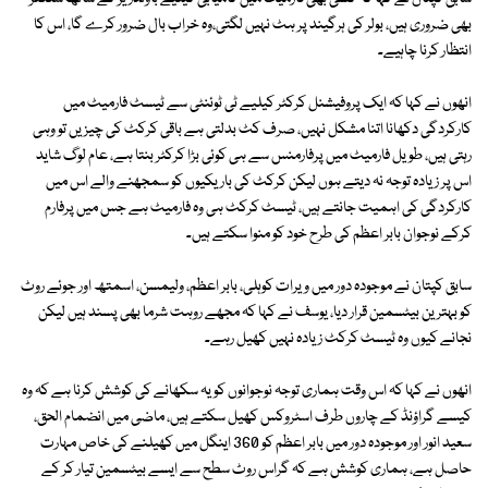
بھی ضروری ہیں، بولر کی ہرگیند پر ہٹ نہیں لگتی،وہ خراب بال ضرور کرے گا، اس کا
انتظار کرنا چاہیے۔
انھوں نے کہا کہ ایک پروفیشنل کرکٹر کیلیے ٹی ٹوئنٹی سے ٹیسٹ فارمیٹ میں
کارکردگی دکھانا اتنا مشکل نہیں، صرف کٹ بدلتی ہے باقی کرکٹ کی چیزیں تو وہی
رہتی ہیں، طویل فارمیٹ میں پرفارمنس سے ہی کوئی بڑا کرکٹر بنتا ہے، عام لوگ شاید
اس پر زیادہ توجہ نہ دیتے ہوں لیکن کرکٹ کی باریکیوں کو سمجھنے والے اس میں
کارکردگی کی اہمیت جانتے ہیں، ٹیسٹ کرکٹ ہی وہ فارمیٹ ہے جس میں پرفارم
کرکے نوجوان بابر اعظم کی طرح خود کو منوا سکتے ہیں۔
سابق کپتان نے موجودہ دور میں ویرات کوہلی، بابر اعظم، ولیمسن، اسمتھ اور جوئے روٹ
کو بہترین بیٹسمین قرار دیا، یوسف نے کہا کہ مجھے روہت شرما بھی پسند ہیں لیکن
نجانے کیوں وہ ٹیسٹ کرکٹ زیادہ نہیں کھیل رہے۔
انھوں نے کہا کہ اس وقت ہماری توجہ نوجوانوں کو یہ سکھانے کی کوشش کرنا ہے کہ وہ
کیسے گراؤنڈ کے چاروں طرف اسٹروکس کھیل سکتے ہیں، ماضی میں انضمام الحق،
سعید انور اور موجودہ دور میں بابر اعظم کو 360 اینگل میں کھیلنے کی خاص مہارت
حاصل ہے، ہماری کوشش ہے کہ گراس روٹ سطح سے ایسے بیٹسمین تیار کر کے