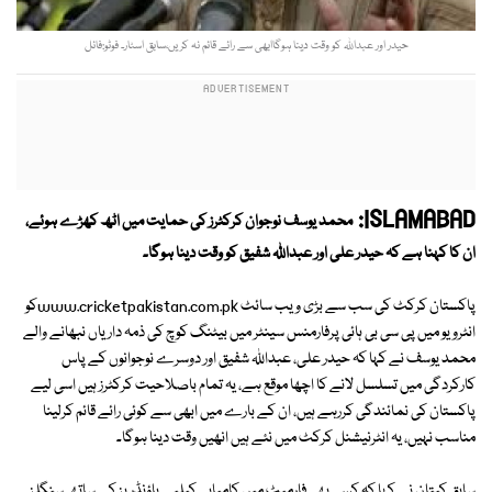
حیدر اور عبداللہ کو وقت دینا ہوگاابھی سے رائے قائم نہ کریں،سابق اسٹار۔ فوٹو:فائل
ISLAMABAD:
محمد یوسف نوجوان کرکٹرز کی حمایت میں اٹھ کھڑے ہوئے،
ان کا کہنا ہے کہ حیدر علی اور عبداللہ شفیق کو وقت دینا ہوگا۔
پاکستان کرکٹ کی سب سے بڑی ویب سائٹ www.cricketpakistan.com.pkکو
انٹرویو میں پی سی بی ہائی پرفارمنس سینٹر میں بیٹنگ کوچ کی ذمہ داریاں نبھانے والے
محمد یوسف نے کہا کہ حیدر علی، عبداللہ شفیق اور دوسرے نوجوانوں کے پاس
کارکردگی میں تسلسل لانے کا اچھا موقع ہے، یہ تمام باصلاحیت کرکٹرز ہیں اسی لیے
پاکستان کی نمائندگی کررہے ہیں، ان کے بارے میں ابھی سے کوئی رائے قائم کرلینا
مناسب نہیں، یہ انٹرنیشنل کرکٹ میں نئے ہیں انھیں وقت دینا ہوگا۔
سابق کپتان نے کہا کہ کسی بھی فارمیٹ میں کامیابی کیلیے باؤنڈریز کے ساتھ سنگلز