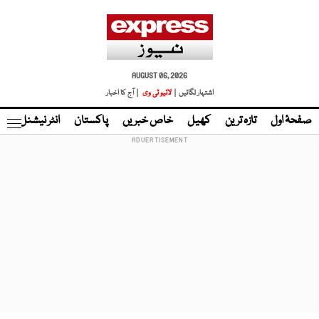
AUGUST 06, 2026
اشتہار لگائیں |
لائیو ٹی وی
| آج کا اخبار
صفحۂ اول
تازہ ترین
کھیل
خاص خبریں
پاکستان
انٹر نیشنل
ٹا