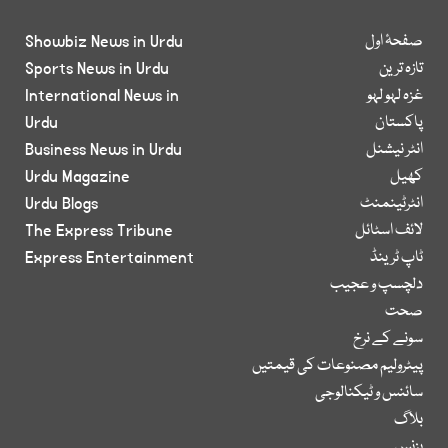
صفحۂ اول
Showbiz News in Urdu
تازہ ترین
Sports News in Urdu
غزہ لہو لہو
International News in
پاکستان
Urdu
انٹر نیشنل
Business News in Urdu
کھیل
Urdu Magazine
انٹرٹینمنٹ
Urdu Blogs
لائف اسٹائل
The Express Tribune
ٹاپ ٹرینڈ
Express Entertainment
دلچسپ و عجیب
صحت
سونے کے نرخ
پیٹرولیم مصنوعات کی قیمتیں
سائنس و ٹیکنالوجی
بلاگ
بزنس