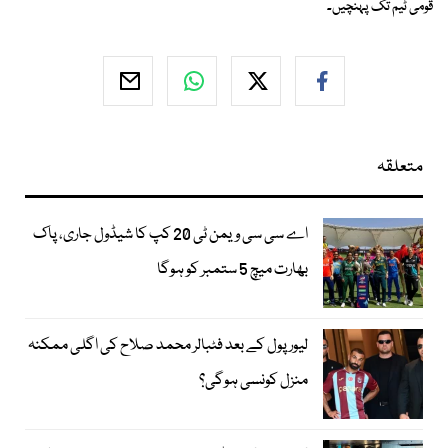
قومی ٹیم تک پہنچیں۔
متعلقہ
اے سی سی ویمن ٹی 20 کپ کا شیڈول جاری، پاک
بھارت میچ 5 ستمبر کو ہوگا
لیور پول کے بعد فٹبالر محمد صلاح کی اگلی ممکنہ
منزل کونسی ہوگی؟