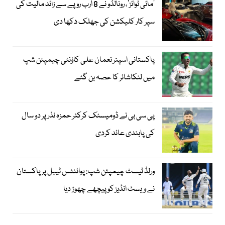
’مائی ٹوائز‘، رونالڈو نے 8 ارب روپے سے زائد مالیت کی
سپر کار کلیکشن کی جھلک دکھا دی
پاکستانی اسپنر نعمان علی کاؤنٹی چیمپئن شپ
میں لنکاشائر کا حصہ بن گئے
پی سی بی نے ڈومیسٹک کرکٹر حمزہ نذر پر دو سال
کی پابندی عائد کردی
ورلڈ ٹیسٹ چیمپئن شپ: پوائنٹس ٹیبل پر پاکستان
نے ویسٹ انڈیز کو پیچھے چھوڑ دیا