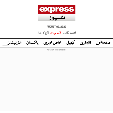
AUGUST 09, 2026
اشتہار لگائیں |
لائیو ٹی وی
| آج کا اخبار
صفحۂ اول
تازہ ترین
کھیل
خاص خبریں
پاکستان
انٹر نیشنل
ٹا