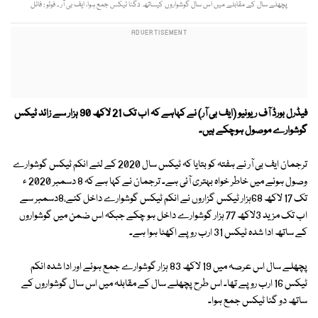
پچھلے سال کے مقابلے میں اس سال گوشواروں کیساتھ دگنا ٹیکس جمع ہوا، ایف بی آر ۔ فوٹو : فائل
فیڈرل بورڈ آف ریونیو (ایف بی آر) نے کہاہے کہ اب تک 21 لاکھ 90 ہزار سے زائد ٹیکس
گوشوارے موصول ہوچکے ہیں۔
ترجمان ایف بی آر نے ہفتہ کو بتایا کہ ٹیکس سال 2020 کے لئے انکم ٹیکس گوشوارے
وصول ہونے میں خاطر خواہ بہتری آئی ہے۔ ترجمان نے کہا ہے کہ 8 دسمبر 2020 ء
تک 17 لاکھ 68ہزار ٹیکس گزاروں نے انکم ٹیکس گوشوارے داخل کئے،8دسمبر سے
اب تک مزید 3لاکھ 77 ہزار گوشوارے داخل ہو چکے جبکہ اس ضمن میں گوشواروں
کے ساتھ ادا شدہ ٹیکس 31 ارب روپے اکھٹا ہوا ہے۔
پچھلے سال اس عرصہ میں 19 لاکھ 83 ہزار گوشوارے جمع ہوئے اور ادا شدہ انکم
ٹیکس 16 ارب روپے تھا۔ اس طرح پچھلے سال کے مقابلہ میں اس سال گوشواروں کے
ساتھ دو گنا ٹیکس جمع ہوا۔