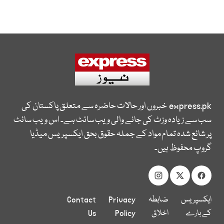
express.pk
خبروں اور حالات حاضرہ سے متعلق پاکستان کی
سب سے زیادہ وزٹ کی جانے والی ویب سائٹ ہے۔ اس ویب سائٹ
پر شائع شدہ تمام مواد کے جملہ حقوق بحق ایکسپریس میڈیا
گروپ محفوظ ہیں۔
ایکسپریس
ضابطہ
Privacy
Contact
کے بارے
اخلاق
Policy
Us