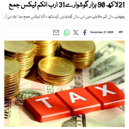
21لاکھ 90 ہزار گوشوارے31 ارب انکم ٹیکس جمع
پچھلے سال کے مقابلے میں اس سال گوشواروں کیساتھ دگنا ٹیکس جمع ہوا، ایف بی آر
December 27, 2020
APP