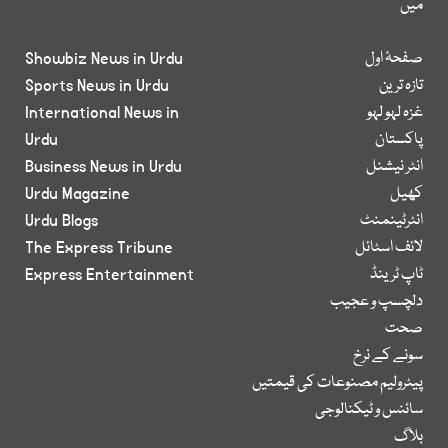
میں
صفحۂ اول
Showbiz News in Urdu
تازہ ترین
Sports News in Urdu
غزہ لہو لہو
International News in
پاکستان
Urdu
انٹر نیشنل
Business News in Urdu
کھیل
Urdu Magazine
انٹرٹینمنٹ
Urdu Blogs
لائف اسٹائل
The Express Tribune
ٹاپ ٹرینڈ
Express Entertainment
دلچسپ و عجیب
صحت
سونے کے نرخ
پیٹرولیم مصنوعات کی قیمتیں
سائنس و ٹیکنالوجی
بلاگ