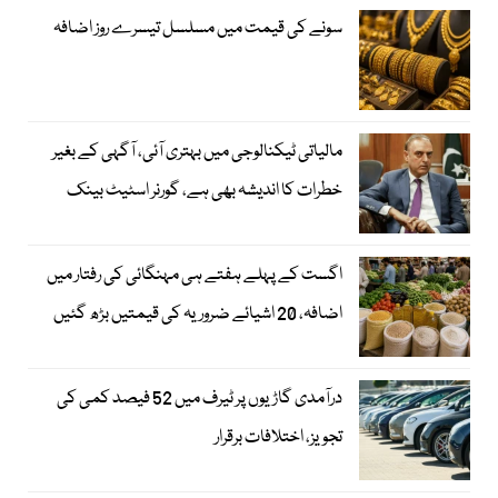
سونے کی قیمت میں مسلسل تیسرے روز اضافہ
مالیاتی ٹیکنالوجی میں بہتری آئی، آگہی کے بغیر
خطرات کا اندیشہ بھی ہے، گورنر اسٹیٹ بینک
اگست کے پہلے ہفتے ہی مہنگائی کی رفتار میں
اضافہ، 20 اشیائے ضروریہ کی قیمتیں بڑھ گئیں
درآمدی گاڑیوں پر ٹیرف میں 52 فیصد کمی کی
تجویز، اختلافات برقرار