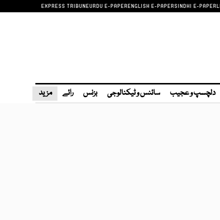
EXPRESS TRIBUNE
URDU E-PAPER
ENGLISH E-PAPER
SINDHI E-PAPER
L
دلچسپ و عجیب
سائنس و ٹیکنالوجی
بزنس
رائے
مزید