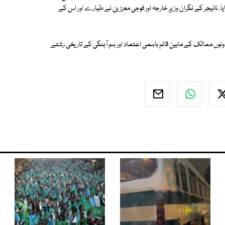
سے زائد امدادی سامان پہنچایا، نائیجر کے نگران وزیرِ خارجہ اور فوجی معززین نے طیارے اور اس کے
ں ممالک کے مابین قائم باہمی اعتماد اور ہم آہنگی کے تاریخی رشتے