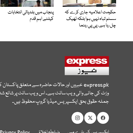
حکومت اعلامیہ جاری کرے کہ
پنجاب میں بلدیاتی انتخابات
سسٹم تباہ نہیں ہوا بلکہ ٹھیک
کیلئے اہم قدم
چل رہا ہے، پی پی رہنما
express.pk
خبروں اور حالات حاضرہ سے متعلق پاکستان 
وزٹ کی جانے والی ویب سائٹ ہے۔ اس ویب سائٹ پر شائع شدہ
جملہ حقوق بحق ایکسپریس میڈیا گروپ محفوظ ہیں۔
ایکسپریس کے بارے میں
ضابطہ اخلاق
Privacy Policy