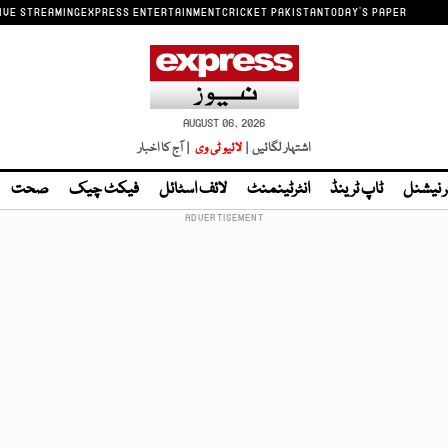
IVE STREAMING
EXPRESS ENTERTAINMENT
CRICKET PAKISTAN
TODAY'S PAPER
AUGUST 06, 2026
اشتہار لگائیں |
لائیو ٹی وی
| آج کا اخبار
ر نیشنل
ٹاپ ٹرینڈ
انٹرٹینمنٹ
لائف اسٹائل
فیکٹ چیک
صحت