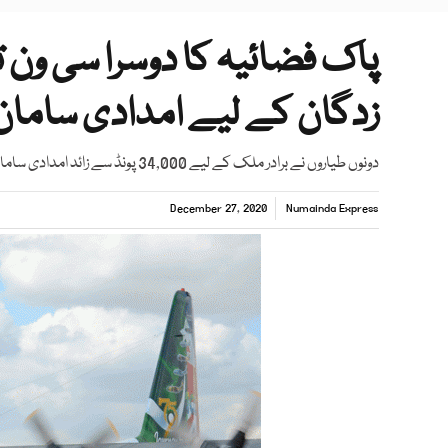
پاک فضائیہ کا دوسرا سی ون ت
زدگان کے لیے امدادی سامان 
دونوں طیاروں نے برادر ملک کے لیے 34,000 پونڈ سے زائد امدادی سامان پہنچایا۔
December 27, 2020
Numainda Express