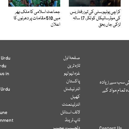
کراچی یونیورسٹی کی تیز رفتار بس
جماعت اسلامی کا ملک بھر
کی موٹرسائیکل کو ٹکر، 17 سالہ
میں 510 مقامات پر دھرنوں کا
لڑکی جاں بحق
اعلان
صفحۂ اول
 Urdu
تازہ ترین
rdu
غزہ لہو لہو
ws in
پاکستان
کی سب سے زیادہ
انٹر نیشنل
 Urdu
 تمام مواد کے
کھیل
انٹرٹینمنٹ
لائف اسٹائل
bune
ٹاپ ٹرینڈ
inment
دلچسپ و عجیب
Contact Us