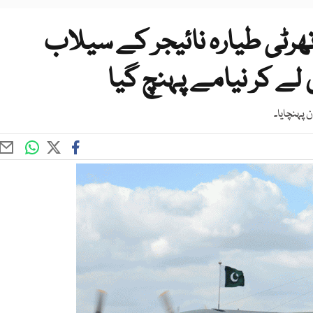
ھرٹی طیارہ نائیجر کے سیلاب
لے کر نیامے پہنچ گیا