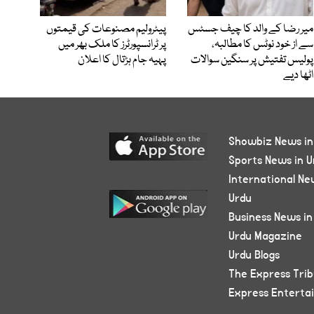
میر رضا کے والد کا چیف جسٹس
پیٹرولیم مصنوعات کی قیمتوں
سے از خود نوٹس کا مطالبہ،
پر ٹرانسپورٹرز کا ملک بھر میں
پولیس تفتیش پر سنگین سوالات
پہیہ جام ہڑتال کا اعلان
اٹھا دیے
Showbiz News in
Sports News in U
International Ne
Urdu
Business News in
Urdu Magazine
Urdu Blogs
The Express Tri
Express Enterta