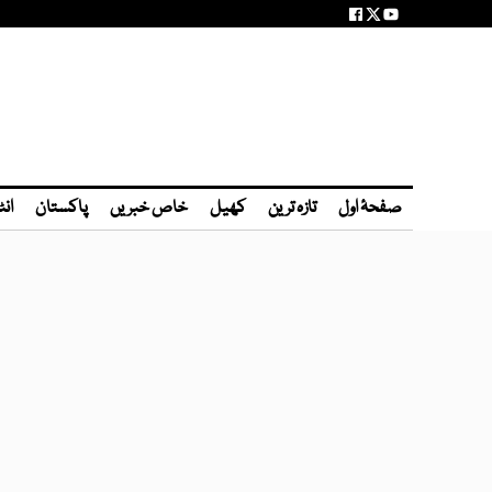
صفحۂ اول
تازہ ترین
کھیل
خاص خبریں
پاکستان
انٹ