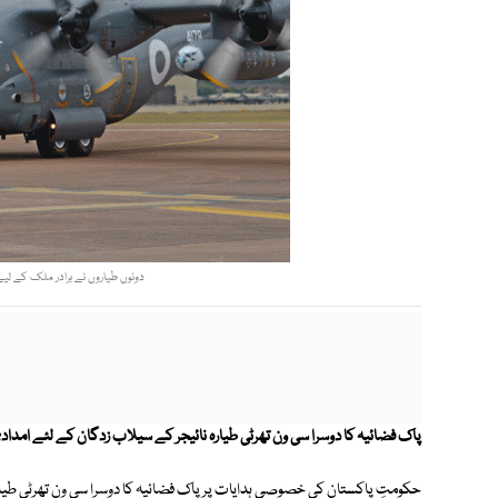
دونوں طیاروں نے برادر ملک کے لیے 34,000 پونڈ سے زائد امدادی سامان پہنچایا۔ فوٹو: ف
پاک فضائیہ کا دوسرا سی ون تھرٹی طیارہ نائیجر کے سیلاب زدگان کے لئے امدادی
حکومتِ پاکستان کی خصوصی ہدایات پر پاک فضائیہ کا دوسرا سی ون تھرٹی طیارہ