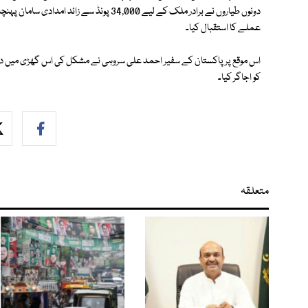
دونوں طیاروں نے برادر ملک کے لیے 34,000 پونڈ 
عملے کا استقبال کیا۔
اس موقع پر پاکستان کے سفیر احمد علی سروہی نے مشکل کی اس گھڑی میں دونو
کو اجاگر کیا۔
متعلقہ