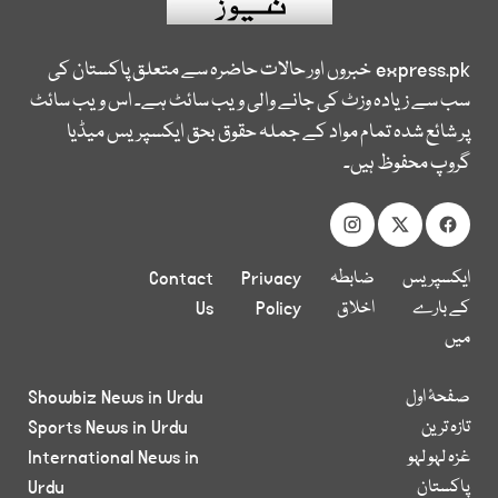
express.pk
خبروں اور حالات حاضرہ سے متعلق پاکستان کی
سب سے زیادہ وزٹ کی جانے والی ویب سائٹ ہے۔ اس ویب سائٹ
پر شائع شدہ تمام مواد کے جملہ حقوق بحق ایکسپریس میڈیا
گروپ محفوظ ہیں۔
ایکسپریس
ضابطہ
Privacy
Contact
کے بارے
اخلاق
Policy
Us
میں
صفحۂ اول
Showbiz News in Urdu
تازہ ترین
Sports News in Urdu
غزہ لہو لہو
International News in
پاکستان
Urdu