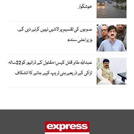
خوشگوار
صوبوں کی تقسیم پر لاشیں نہیں گرنے دیں گے،
وزیراعلیٰ سندھ
عبداللہ طاہر قتل کیس؛ مقتول کے ڈرائیور کو 22سالہ
لڑکی کے ذریعے ہنی ٹریپ کیے جانے کا انشکاف