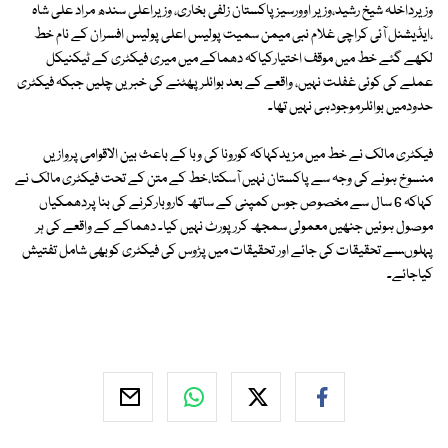
وزیرداخلہ شیخ رشید،وزیر اوورسیزپاکستان زلفی بخاری، وزیراعلی سندھ مراد علی شاہ
،ایڈیشنل آئی کراچی غلام نبی میمن سمیت پولیس اعلی پولیس افسران کے نام خط
لکھے گئے خط میں موقف اختیارکیاکہ دھماکے میں میری فیکٹری کے ٹیکنیکل
عملے کی کوئی غفلت نہیں، واقعے کے بعد بوائلر پھٹنے کی خبریں چلیں جبکہ فیکٹری
حدودمیں بوائلرموجودہی نہیں تھا۔
فیکٹری مالک نے خط میں مزیدکہاکہ کورونا کی وبا کے باعث بین الاقوامی پروازیں
منسوخ ہونے کی وجہ سے پاکستان نہیں آسکتا،خط کے متن کے تحت فیکٹری مالک نے
کہاکہ 6 سال سے مخصوص جوس کمپنی کے ساتھ کاروبارکرنے کی بنا پردھمکیاں
موصول ہوئیں جنھیں معمولی سمجھ کررپورٹ نہیں کیا۔ دھماکے کے واقعے کی ہر
پہلوںسے تحقیقات کی جائے اور تحقیقات میں پڑوس کی فیکٹری کوبھی شامل تفتیش
کیاجائے۔