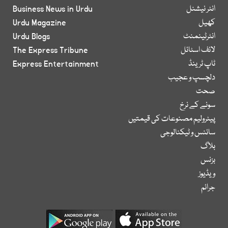
انٹر نیشنل
Business News in Urdu
کھیل
Urdu Magazine
انٹرٹینمنٹ
Urdu Blogs
لائف اسٹائل
The Express Tribune
ٹاپ ٹرینڈ
Express Entertainment
دلچسپ و عجیب
صحت
سونے کے نرخ
پیٹرولیم مصنوعات کی قیمتیں
سائنس و ٹیکنالوجی
بلاگ
بزنس
ویڈیوز
جرائم