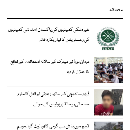
متعلقہ
غیر ملکی کمپنیوں کی پاکستان آمد، نئی کمپنیوں
کی رجسٹریشن کا نیا ریکارڈ قائم
مردان بورڈ نے میٹرک کے سالانہ امتحانات کے نتائج
کا اعلان کر دیا
ڈیڑھ سالہ بچی کے ساتھ زیادتی اور قتل کا ملزم
جسمانی ریمانڈ پر پولیس کے حوالے
لاہور میں بارش سے گرمی کا زور ٹوٹ گیا، موسم