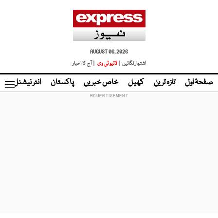
AUGUST 06, 2026
اشتہار لگائیں |
لائیو ٹی وی
| آج کا اخبار
صفحۂ اول
تازہ ترین
کھیل
خاص خبریں
پاکستان
انٹر نیشنل
ٹا