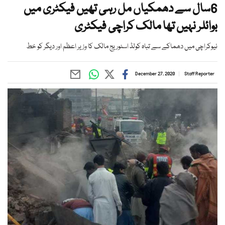
6سال سے دھمکیاں مل رہی تھیں فیکٹری میں
بوائلر نہیں تھا مالک کراچی فیکٹری
نیوکراچی میں دھماکے سے تباہ کولڈ اسٹوریج مالک کا وزیر اعظم اور دیگر کو خط
December 27, 2020
Staff Reporter