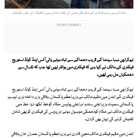
دھماکے میں میری فیکٹری کے ٹیکنیکل عملے کی غفلت شامل نہیں، تحقیقات کی جائے۔ فوٹو:ٹوئٹر
نیوکراچی صبا سینما کے قریب دھماکے سے تباہ ہونے والی آئس اینڈ کولڈ اسٹوریج
فیکٹری کے مالک نے کہا ہے کہ فیکٹری میں بوائلر نہیں تھا جب کہ 6سال سے
دھمکیاں مل رہی تھیں۔
نیوکراچی صبا سینما کے قریب دھماکے سے تباہ ہونے والی آئس اینڈ کولڈ اسٹوریج
فیکٹری کے لندن میں مقیم مالک نے وزیراعظم پاکستان، وفاقی وزیر داخلہ،وزیر اووسیز
پاکستانی سمیت وزیراعلی سندھ اوراعلی پولیس حکام کوخط لکھ دیا، خط میں
فیکٹری مالک نے حکام کودھمکی موصول ہونے اور پڑوس کی فیکٹری کو بھی شامل
تفتیش کرنے کی اپیل بھی کردی۔
لندن میں مقیم فیکٹری مالک معین قادری نے وزیراعظم پاکستان عمران خان،وفاقی