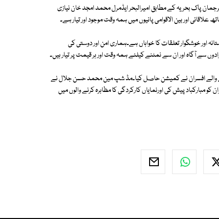
انعقاد کیا گیا۔ترجمان پاک بحریہ کے مطابق امیرالبحر ایڈمرل محمد امجد خان نیازی
اقائی اور بین الاقوامی پانیوں میں ہمہ وقت موجود اور تیار ہے۔
انہ اور خوشگوار تعلقات کا خواہاں ہے۔ہماری امن اور دوستی کی
ں سے آگاہ اور ان سے نمٹنے کیلئے ہمہ وقت اور ہر قیمت پر تیار ہیں۔
6 دوست ممالک سے تعلق رکھنے والے افسران نے کمیشن حاصل کیا۔مڈ شپ مین محمد حسن جلال نے
بارکباد پیش کی اورنمایاں کارکردگی کا مظاہرہ کرنے والوں میں