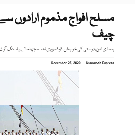
مسلح افواج مذموم ارادوں سے 
چیف
ہماری امن،دوستی کی خواہش کوکمزوری نہ سمجھاجائے،پاسنگ آؤٹ
December 27, 2020
Numainda Express