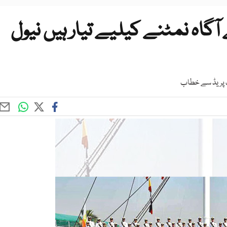
آگاہ نمٹنے کیلیے تیار ہیں نیول
 پریڈ سے خطاب