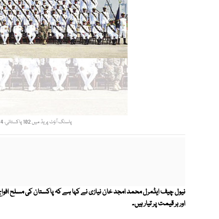
پاسنگ آؤٹ پریڈ میں 102 پاکستانی، 64 دوست ممالک کے افسران نے کمیشن حاصل کیا۔ فوٹو: فائل
نیول چیف ایڈمرل محمد امجد خان نیازی نے کہا ہے کہ پاکستان کی مسلح افواج
اور ہر قیمت پر تیار ہیں۔