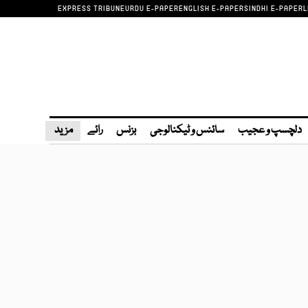
EXPRESS TRIBUNE
URDU E-PAPER
ENGLISH E-PAPER
SINDHI E-PAPER
L
دلچسپ و عجیب
سائنس و ٹیکنالوجی
بزنس
رائے
مزید