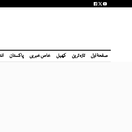
صفحۂ اول
تازہ ترین
کھیل
خاص خبریں
پاکستان
انٹ