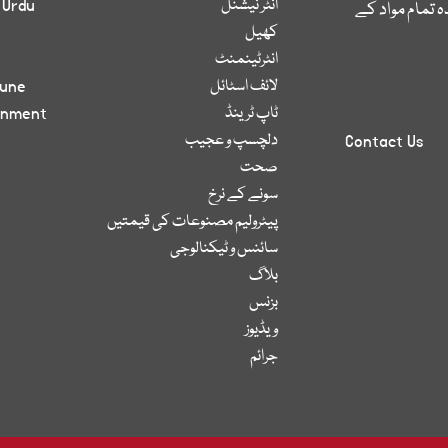
انٹر نیشنل
 Urdu
 تمام مواد کے
کھیل
انٹرٹینمنٹ
لائف اسٹائل
bune
ٹاپ ٹرینڈ
inment
دلچسپ و عجیب
Contact Us
صحت
سونے کے نرخ
پیٹرولیم مصنوعات کی قیمتیں
سائنس و ٹیکنالوجی
بلاگ
بزنس
ویڈیوز
جرائم