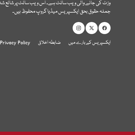
وزٹ کی جانے والی ویب سائٹ ہے۔ اس ویب سائٹ پر شائع شدہ
جملہ حقوق بحق ایکسپریس میڈیا گروپ محفوظ ہیں۔
ایکسپریس کے بارے میں
ضابطہ اخلاق
Privacy Policy