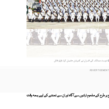
 ہر طرح کے مذموم ارادوں سے آگاہ اور ان سے نمٹنے کے لیے ہمہ وقت