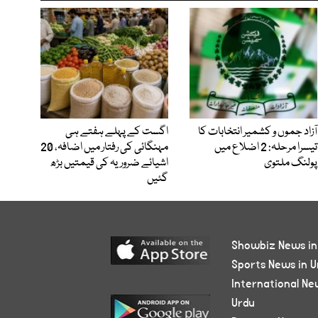
آزاد جموں و کشمیر انتخابات کا
اگست کے پہلے ہفتے ہی
تیسرا مرحلہ: 2 اضلاع میں
مہنگائی کی رفتار میں اضافہ، 20
پولنگ ملتوی
اشیائے ضروریہ کی قیمتیں بڑھ
گئیں
Showbiz News in
Sports News in U
International Ne
Urdu