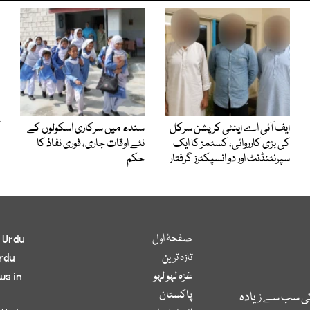
ایف آئی اے اینٹی کرپشن سرکل
سندھ میں سرکاری اسکولوں کے
کی بڑی کارروائی، کسٹمز کا ایک
نئے اوقات جاری، فوری نفاذ کا
سپرنٹنڈنٹ اور دو انسپکٹرز گرفتار
حکم
صفحۂ اول
 Urdu
تازہ ترین
rdu
غزہ لہو لہو
ws in
پاکستان
کی سب سے زیادہ