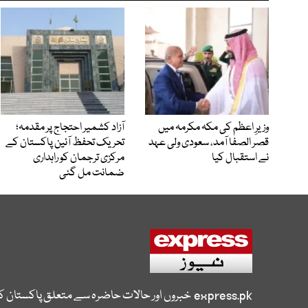
وزیرِ اعظم کی مکہ مکرمہ میں
آزاد کشمیر احتجاج پر مقدمہ؛
قصر الصفا آمد، سعودی ولی عہد
تحریک تحفظ آئین پاکستان کے
نے استقبال کیا
مرکزی ترجمان کو راہداری
ضمانت مل گئی
express.pk
خبروں اور حالات حاضرہ سے متعلق پاکستان 