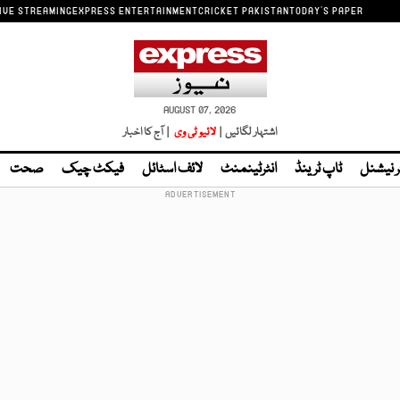
IVE STREAMING
EXPRESS ENTERTAINMENT
CRICKET PAKISTAN
TODAY'S PAPER
AUGUST 07, 2026
اشتہار لگائیں |
لائیو ٹی وی
| آج کا اخبار
ر نیشنل
ٹاپ ٹرینڈ
انٹرٹینمنٹ
لائف اسٹائل
فیکٹ چیک
صحت