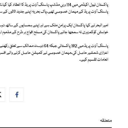
پاکستان نیول اکیڈمی میں 114 ویں مڈشپ پاسنگ آؤٹ پریڈ کا 
پاسنگ آؤٹ پریڈ کے مہمان خصوصی تھے۔پاک بحریہ اپنے جدید اثاثوں کے ساتھ عل
امیر البحر نے کہا پاکستان ایک پرامن ملک ہے اور اپنے ہمسایوں کے ساتھ دوست
خواہش کوکمزوری نہ سمجھا جائے پاکستان کی مسلح افواج ہر طرح کے مذموم ارادو
پاسنگ آؤٹ پریڈ میں 102 پاکستانی جبکہ 4
اعزازی شمشیر حاصل کی۔مہمان خصوصی نے کمیشن حاصل کرنے والے افسران کو م
انعامات تقسیم کیے۔
متعلقہ